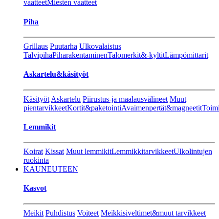
vaatteet
Miesten vaatteet
Piha
Grillaus
Puutarha
Ulkovalaistus
Talvipiha
Piharakentaminen
Talomerkit&-kyltit
Lämpömittarit
Askartelu&käsityöt
Käsityöt
Askartelu
Piirustus-ja maalausvälineet
Muut
pientarvikkeet
Kortit&paketointi
Avaimenpertät&magneetit
Toimi
Lemmikit
Koirat
Kissat
Muut lemmikit
Lemmikkitarvikkeet
Ulkolintujen
ruokinta
KAUNEUTEEN
Kasvot
Meikit
Puhdistus
Voiteet
Meikkisiveltimet&muut tarvikkeet