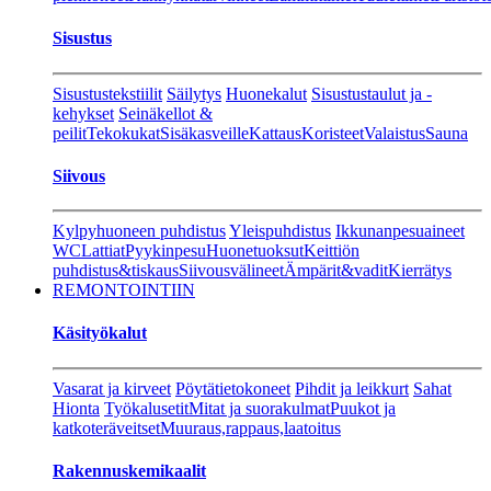
Sisustus
Sisustustekstiilit
Säilytys
Huonekalut
Sisustustaulut ja -
kehykset
Seinäkellot &
peilit
Tekokukat
Sisäkasveille
Kattaus
Koristeet
Valaistus
Sauna
Siivous
Kylpyhuoneen puhdistus
Yleispuhdistus
Ikkunanpesuaineet
WC
Lattiat
Pyykinpesu
Huonetuoksut
Keittiön
puhdistus&tiskaus
Siivousvälineet
Ämpärit&vadit
Kierrätys
REMONTOINTIIN
Käsityökalut
Vasarat ja kirveet
Pöytätietokoneet
Pihdit ja leikkurt
Sahat
Hionta
Työkalusetit
Mitat ja suorakulmat
Puukot ja
katkoteräveitset
Muuraus,rappaus,laatoitus
Rakennuskemikaalit