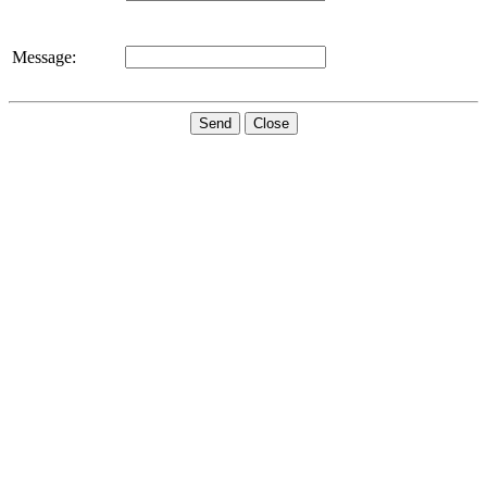
Message:
Send
Close