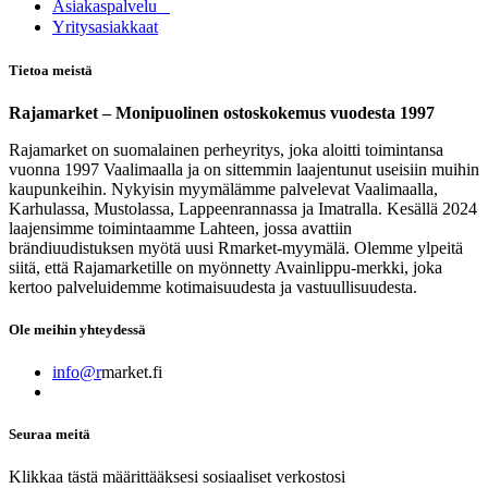
Asia​k​aspalvelu
​Yritysasiakkaat
Tietoa meistä
Rajamarket – Monipuolinen ostoskokemus vuodesta 1997
Rajamarket on suomalainen perheyritys, joka aloitti toimintansa
vuonna 1997 Vaalimaalla ja on sittemmin laajentunut useisiin muihin
kaupunkeihin. Nykyisin myymälämme palvelevat Vaalimaalla,
Karhulassa, Mustolassa, Lappeenrannassa ja Imatralla. Kesällä 2024
laajensimme toimintaamme Lahteen, jossa avattiin
brändiuudistuksen myötä uusi Rmarket-myymälä. Olemme ylpeitä
siitä, että Rajamarketille on myönnetty Avainlippu-merkki, joka
kertoo palveluidemme kotimaisuudesta ja vastuullisuudesta.
Ole meihin yhteydessä
info@r
market.fi
Seuraa meitä
Klikkaa tästä määrittääksesi sosiaaliset verkostosi