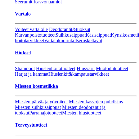
Seerumit
Kasvonaamiot
Vartalo
Voiteet vartalolle
Deodorantit&tuoksut
Karvanpoistotuotteet
Suihkusaippuat
Käsisaippuat
Kynsikosmeti
hoitotarvikkeet
Vartalokuorinta
Itseruskettavat
Hiukset
Shampoot
Hiustenhoitotuotteet
Hiusvärit
Muotoilutuotteet
Harjat ja kammat
Hiuslenkit&kampaustarvikkeet
Miesten kosmetiikka
Miesten päivä- ja yövoiteet
Miesten kasvojen puhdistus
Miesten suihkusaippuat
Miesten deodorantit ja
tuoksut
Parranajotuotteet
Miesten hiustuotteet
Terveystuotteet