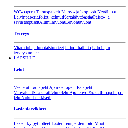
WC-paperit
Talouspaperit
Muovi- ja biopussit
Nenäliinat
Leivinpaperit,foliot, kelmut
Kertakäyttöastiat
Paisto- ja
savustuspussit
Alumiinivuoat
Leivontavuoat
Terveys
Vitamiinit ja luontaistuotteet
Painonhallinta
Urheilijan
terveystuotteet
LAPSILLE
Lelut
Vesilelut
Lautapelit
Ajanviettopelit
Palapelit
Vauvalelut
Sisäleikit
Pehmolelut
Ajoneuvot&radat
Pihapelit ja -
lelut
Nuket
Leikkisetit
Lastentarvikkeet
Lasten kylpytuotteet
Lasten hampaidenhoito
Muut