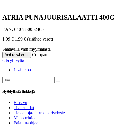
ATRIA PUNAJUURISALAATTI 400G
EAN:
6407850052465
1,99
€
1,99
€
(sisältää verot)
Saatavilla vain myymälästä
Compare
Add to wishlist
Ota yhteyttä
Lisätietoa
Hyödyllisiä linkkejä
Etusivu
Tilausehdot
Tietosuoja- ja rekisteriseloste
Maksuehdot
Palautusohjeet