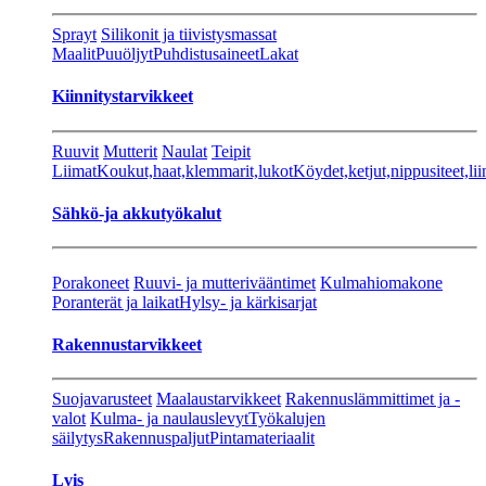
Sprayt
Silikonit ja tiivistysmassat
Maalit
Puuöljyt
Puhdistusaineet
Lakat
Kiinnitystarvikkeet
Ruuvit
Mutterit
Naulat
Teipit
Liimat
Koukut,haat,klemmarit,lukot
Köydet,ketjut,nippusiteet,lii
Sähkö-ja akkutyökalut
Porakoneet
Ruuvi- ja mutterivääntimet
Kulmahiomakone
Poranterät ja laikat
Hylsy- ja kärkisarjat
Rakennustarvikkeet
Suojavarusteet
Maalaustarvikkeet
Rakennuslämmittimet ja -
valot
Kulma- ja naulauslevyt
Työkalujen
säilytys
Rakennuspaljut
Pintamateriaalit
Lvis