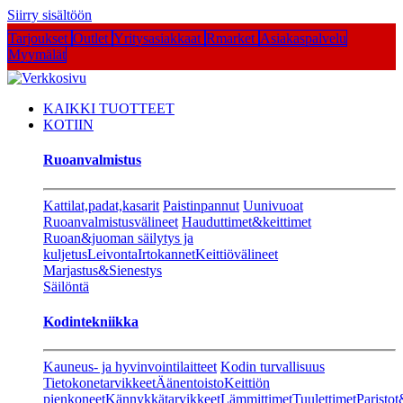
Siirry sisältöön
Tarjoukset
Outlet
Yritysasiakkaat
Rmarket
Asiakaspalvelu
Myymälät
KAIKKI TUOTTEET
KOTIIN
Ruoanvalmistus
Kattilat,padat,kasarit
Paistinpannut
Uunivuoat
Ruoanvalmistusvälineet
Hauduttimet&keittimet
Ruoan&juoman säilytys ja
kuljetus
Leivonta
Irtokannet
Keittiövälineet
Marjastus&Sienestys
Säilöntä
Kodintekniikka
Kauneus- ja hyvinvointilaitteet
Kodin turvallisuus
Tietokonetarvikkeet
Äänentoisto
Keittiön
pienkoneet
Kännykkätarvikkeet
Lämmittimet
Tuulettimet
Paristot