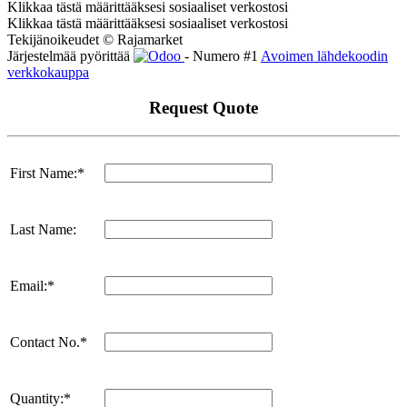
Klikkaa tästä määrittääksesi sosiaaliset verkostosi
Klikkaa tästä määrittääksesi sosiaaliset verkostosi
Tekijänoikeudet © Rajamarket
Järjestelmää pyörittää
- Numero #1
Avoimen lähdekoodin
verkkokauppa
Request Quote
First Name:*
Last Name:
Email:*
Contact No.*
Quantity:*