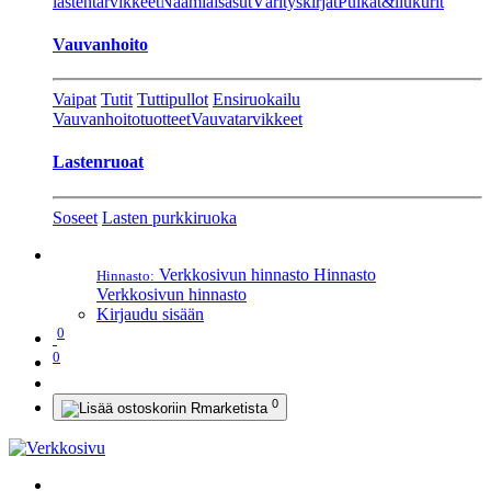
lastentarvikkeet
Naamiaisasut
Värityskirjat
Pulkat&liukurit
Vauvanhoito
Vaipat
Tutit
Tuttipullot
Ensiruokailu
Vauvanhoitotuotteet
Vauvatarvikkeet
Lastenruoat
Soseet
Lasten purkkiruoka
Verkkosivun hinnasto
Hinnasto
Hinnasto:
Verkkosivun hinnasto
Kirjaudu sisään
0
0
0