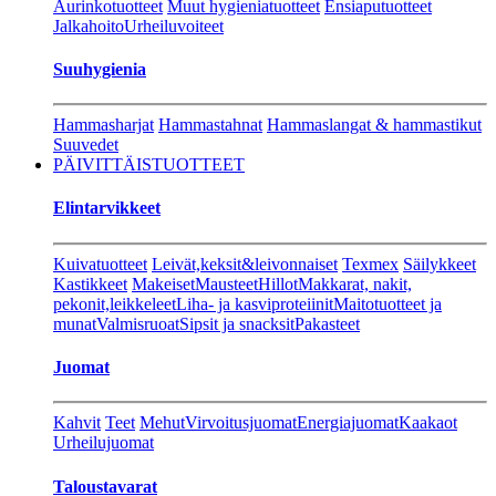
Aurinkotuotteet
Muut hygieniatuotteet
Ensiaputuotteet
Jalkahoito
Urheiluvoiteet
Suuhygienia
Hammasharjat
Hammastahnat
Hammaslangat & hammastikut
Suuvedet
PÄIVITTÄISTUOTTEET
Elintarvikkeet
Kuivatuotteet
Leivät,keksit&leivonnaiset
Texmex
Säilykkeet
Kastikkeet
Makeiset
Mausteet
Hillot
Makkarat, nakit,
pekonit,leikkeleet
Liha- ja kasviproteiinit
Maitotuotteet ja
munat
Valmisruoat
Sipsit ja snacksit
Pakasteet
Juomat
Kahvit
Teet
Mehut
Virvoitusjuomat
Energiajuomat
Kaakaot
Urheilujuomat
Taloustavarat