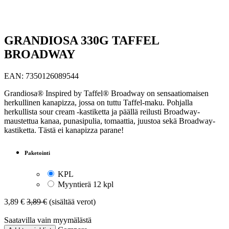
GRANDIOSA 330G TAFFEL
BROADWAY
EAN:
7350126089544
Grandiosa® Inspired by Taffel® Broadway on sensaatiomaisen
herkullinen kanapizza, jossa on tuttu Taffel-maku. Pohjalla
herkullista sour cream -kastiketta ja päällä reilusti Broadway-
maustettua kanaa, punasipulia, tomaattia, juustoa sekä Broadway-
kastiketta. Tästä ei kanapizza parane!
Paketointi
KPL
Myyntierä 12 kpl
3,89
€
3,89
€
(sisältää verot)
Saatavilla vain myymälästä