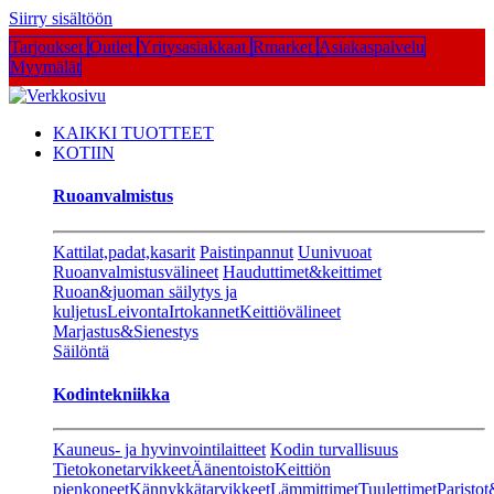
Siirry sisältöön
Tarjoukset
Outlet
Yritysasiakkaat
Rmarket
Asiakaspalvelu
Myymälät
KAIKKI TUOTTEET
KOTIIN
Ruoanvalmistus
Kattilat,padat,kasarit
Paistinpannut
Uunivuoat
Ruoanvalmistusvälineet
Hauduttimet&keittimet
Ruoan&juoman säilytys ja
kuljetus
Leivonta
Irtokannet
Keittiövälineet
Marjastus&Sienestys
Säilöntä
Kodintekniikka
Kauneus- ja hyvinvointilaitteet
Kodin turvallisuus
Tietokonetarvikkeet
Äänentoisto
Keittiön
pienkoneet
Kännykkätarvikkeet
Lämmittimet
Tuulettimet
Paristot