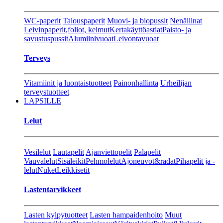
WC-paperit
Talouspaperit
Muovi- ja biopussit
Nenäliinat
Leivinpaperit,foliot, kelmut
Kertakäyttöastiat
Paisto- ja
savustuspussit
Alumiinivuoat
Leivontavuoat
Terveys
Vitamiinit ja luontaistuotteet
Painonhallinta
Urheilijan
terveystuotteet
LAPSILLE
Lelut
Vesilelut
Lautapelit
Ajanviettopelit
Palapelit
Vauvalelut
Sisäleikit
Pehmolelut
Ajoneuvot&radat
Pihapelit ja -
lelut
Nuket
Leikkisetit
Lastentarvikkeet
Lasten kylpytuotteet
Lasten hampaidenhoito
Muut