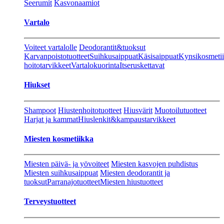
Seerumit
Kasvonaamiot
Vartalo
Voiteet vartalolle
Deodorantit&tuoksut
Karvanpoistotuotteet
Suihkusaippuat
Käsisaippuat
Kynsikosmeti
hoitotarvikkeet
Vartalokuorinta
Itseruskettavat
Hiukset
Shampoot
Hiustenhoitotuotteet
Hiusvärit
Muotoilutuotteet
Harjat ja kammat
Hiuslenkit&kampaustarvikkeet
Miesten kosmetiikka
Miesten päivä- ja yövoiteet
Miesten kasvojen puhdistus
Miesten suihkusaippuat
Miesten deodorantit ja
tuoksut
Parranajotuotteet
Miesten hiustuotteet
Terveystuotteet