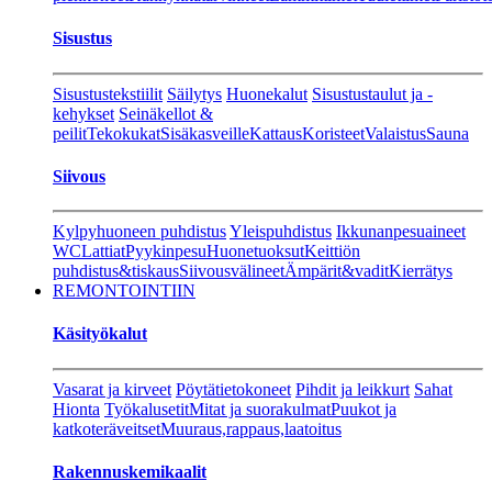
Sisustus
Sisustustekstiilit
Säilytys
Huonekalut
Sisustustaulut ja -
kehykset
Seinäkellot &
peilit
Tekokukat
Sisäkasveille
Kattaus
Koristeet
Valaistus
Sauna
Siivous
Kylpyhuoneen puhdistus
Yleispuhdistus
Ikkunanpesuaineet
WC
Lattiat
Pyykinpesu
Huonetuoksut
Keittiön
puhdistus&tiskaus
Siivousvälineet
Ämpärit&vadit
Kierrätys
REMONTOINTIIN
Käsityökalut
Vasarat ja kirveet
Pöytätietokoneet
Pihdit ja leikkurt
Sahat
Hionta
Työkalusetit
Mitat ja suorakulmat
Puukot ja
katkoteräveitset
Muuraus,rappaus,laatoitus
Rakennuskemikaalit