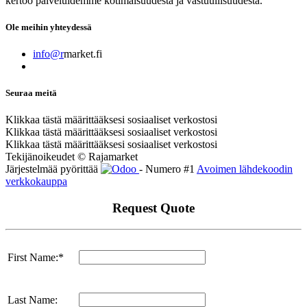
kertoo palveluidemme kotimaisuudesta ja vastuullisuudesta.
Ole meihin yhteydessä
info@r
market.fi
Seuraa meitä
Klikkaa tästä määrittääksesi sosiaaliset verkostosi
Klikkaa tästä määrittääksesi sosiaaliset verkostosi
Klikkaa tästä määrittääksesi sosiaaliset verkostosi
Tekijänoikeudet © Rajamarket
Järjestelmää pyörittää
- Numero #1
Avoimen lähdekoodin
verkkokauppa
Request Quote
First Name:*
Last Name: