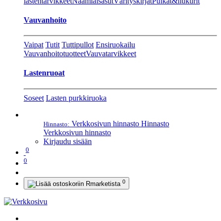
lastentarvikkeet
Naamiaisasut
Värityskirjat
Pulkat&liukurit
Vauvanhoito
Vaipat
Tutit
Tuttipullot
Ensiruokailu
Vauvanhoitotuotteet
Vauvatarvikkeet
Lastenruoat
Soseet
Lasten purkkiruoka
Verkkosivun hinnasto
Hinnasto
Hinnasto:
Verkkosivun hinnasto
Kirjaudu sisään
0
0
0