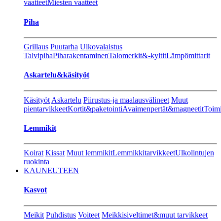
vaatteet
Miesten vaatteet
Piha
Grillaus
Puutarha
Ulkovalaistus
Talvipiha
Piharakentaminen
Talomerkit&-kyltit
Lämpömittarit
Askartelu&käsityöt
Käsityöt
Askartelu
Piirustus-ja maalausvälineet
Muut
pientarvikkeet
Kortit&paketointi
Avaimenpertät&magneetit
Toimi
Lemmikit
Koirat
Kissat
Muut lemmikit
Lemmikkitarvikkeet
Ulkolintujen
ruokinta
KAUNEUTEEN
Kasvot
Meikit
Puhdistus
Voiteet
Meikkisiveltimet&muut tarvikkeet