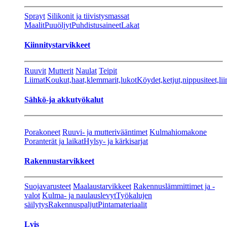
Sprayt
Silikonit ja tiivistysmassat
Maalit
Puuöljyt
Puhdistusaineet
Lakat
Kiinnitystarvikkeet
Ruuvit
Mutterit
Naulat
Teipit
Liimat
Koukut,haat,klemmarit,lukot
Köydet,ketjut,nippusiteet,lii
Sähkö-ja akkutyökalut
Porakoneet
Ruuvi- ja mutterivääntimet
Kulmahiomakone
Poranterät ja laikat
Hylsy- ja kärkisarjat
Rakennustarvikkeet
Suojavarusteet
Maalaustarvikkeet
Rakennuslämmittimet ja -
valot
Kulma- ja naulauslevyt
Työkalujen
säilytys
Rakennuspaljut
Pintamateriaalit
Lvis