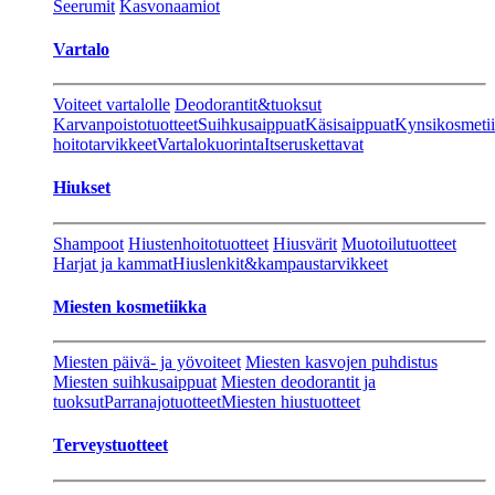
Seerumit
Kasvonaamiot
Vartalo
Voiteet vartalolle
Deodorantit&tuoksut
Karvanpoistotuotteet
Suihkusaippuat
Käsisaippuat
Kynsikosmeti
hoitotarvikkeet
Vartalokuorinta
Itseruskettavat
Hiukset
Shampoot
Hiustenhoitotuotteet
Hiusvärit
Muotoilutuotteet
Harjat ja kammat
Hiuslenkit&kampaustarvikkeet
Miesten kosmetiikka
Miesten päivä- ja yövoiteet
Miesten kasvojen puhdistus
Miesten suihkusaippuat
Miesten deodorantit ja
tuoksut
Parranajotuotteet
Miesten hiustuotteet
Terveystuotteet