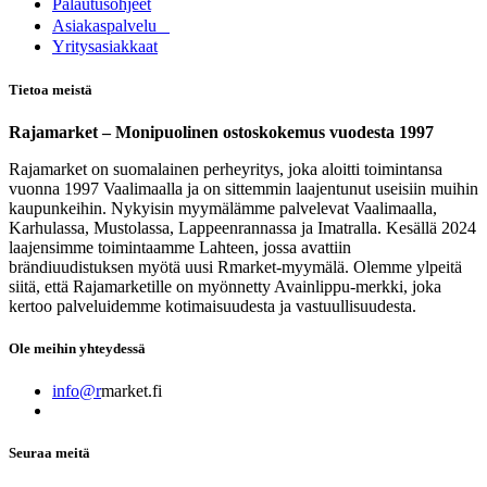
Palautusohjeet
Asia​k​aspalvelu
​Yritysasiakkaat
Tietoa meistä
Rajamarket – Monipuolinen ostoskokemus vuodesta 1997
Rajamarket on suomalainen perheyritys, joka aloitti toimintansa
vuonna 1997 Vaalimaalla ja on sittemmin laajentunut useisiin muihin
kaupunkeihin. Nykyisin myymälämme palvelevat Vaalimaalla,
Karhulassa, Mustolassa, Lappeenrannassa ja Imatralla. Kesällä 2024
laajensimme toimintaamme Lahteen, jossa avattiin
brändiuudistuksen myötä uusi Rmarket-myymälä. Olemme ylpeitä
siitä, että Rajamarketille on myönnetty Avainlippu-merkki, joka
kertoo palveluidemme kotimaisuudesta ja vastuullisuudesta.
Ole meihin yhteydessä
info@r
market.fi
Seuraa meitä