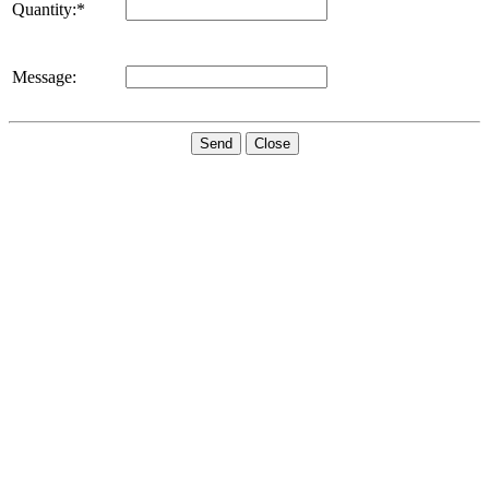
Quantity:*
Message:
Send
Close