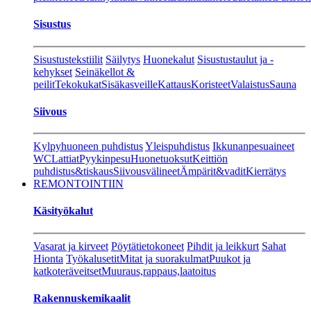
Sisustus
Sisustustekstiilit
Säilytys
Huonekalut
Sisustustaulut ja -
kehykset
Seinäkellot &
peilit
Tekokukat
Sisäkasveille
Kattaus
Koristeet
Valaistus
Sauna
Siivous
Kylpyhuoneen puhdistus
Yleispuhdistus
Ikkunanpesuaineet
WC
Lattiat
Pyykinpesu
Huonetuoksut
Keittiön
puhdistus&tiskaus
Siivousvälineet
Ämpärit&vadit
Kierrätys
REMONTOINTIIN
Käsityökalut
Vasarat ja kirveet
Pöytätietokoneet
Pihdit ja leikkurt
Sahat
Hionta
Työkalusetit
Mitat ja suorakulmat
Puukot ja
katkoteräveitset
Muuraus,rappaus,laatoitus
Rakennuskemikaalit