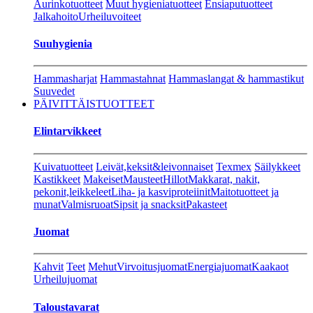
Aurinkotuotteet
Muut hygieniatuotteet
Ensiaputuotteet
Jalkahoito
Urheiluvoiteet
Suuhygienia
Hammasharjat
Hammastahnat
Hammaslangat & hammastikut
Suuvedet
PÄIVITTÄISTUOTTEET
Elintarvikkeet
Kuivatuotteet
Leivät,keksit&leivonnaiset
Texmex
Säilykkeet
Kastikkeet
Makeiset
Mausteet
Hillot
Makkarat, nakit,
pekonit,leikkeleet
Liha- ja kasviproteiinit
Maitotuotteet ja
munat
Valmisruoat
Sipsit ja snacksit
Pakasteet
Juomat
Kahvit
Teet
Mehut
Virvoitusjuomat
Energiajuomat
Kaakaot
Urheilujuomat
Taloustavarat