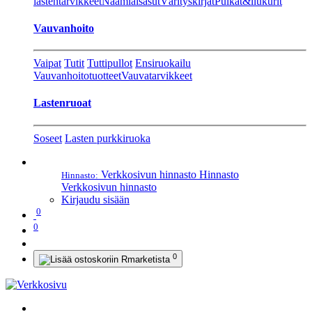
lastentarvikkeet
Naamiaisasut
Värityskirjat
Pulkat&liukurit
Vauvanhoito
Vaipat
Tutit
Tuttipullot
Ensiruokailu
Vauvanhoitotuotteet
Vauvatarvikkeet
Lastenruoat
Soseet
Lasten purkkiruoka
Verkkosivun hinnasto
Hinnasto
Hinnasto:
Verkkosivun hinnasto
Kirjaudu sisään
0
0
0