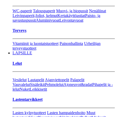
WC-paperit
Talouspaperit
Muovi- ja biopussit
Nenäliinat
Leivinpaperit,foliot, kelmut
Kertakäyttöastiat
Paisto- ja
savustuspussit
Alumiinivuoat
Leivontavuoat
Terveys
Vitamiinit ja luontaistuotteet
Painonhallinta
Urheilijan
terveystuotteet
LAPSILLE
Lelut
Vesilelut
Lautapelit
Ajanviettopelit
Palapelit
Vauvalelut
Sisäleikit
Pehmolelut
Ajoneuvot&radat
Pihapelit ja -
lelut
Nuket
Leikkisetit
Lastentarvikkeet
Lasten kylpytuotteet
Lasten hampaidenhoito
Muut