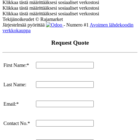
Klikkaa tästä määrittääksesi sosiaaliset verkostosi
Klikkaa tästä määrittääksesi sosiaaliset verkostosi
Klikkaa tästä määrittääksesi sosiaaliset verkostosi
Tekijänoikeudet © Rajamarket
Järjestelmää pyörittää
- Numero #1
Avoimen lähdekoodin
verkkokauppa
Request Quote
First Name:*
Last Name:
Email:*
Contact No.*