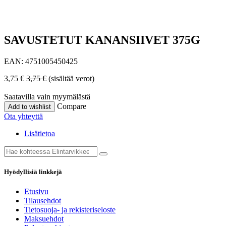
SAVUSTETUT KANANSIIVET 375G
EAN:
4751005450425
3,75
€
3,75
€
(sisältää verot)
Saatavilla vain myymälästä
Compare
Add to wishlist
Ota yhteyttä
Lisätietoa
Hyödyllisiä linkkejä
Etusivu
Tilausehdot
Tietosuoja- ja rekisteriseloste
Maksuehdot