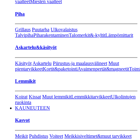
vaatteet
Miesten vaatteet
Piha
Grillaus
Puutarha
Ulkovalaistus
Talvipiha
Piharakentaminen
Talomerkit&-kyltit
Lämpömittarit
Askartelu&käsityöt
Käsityöt
Askartelu
Piirustus-ja maalausvälineet
Muut
pientarvikkeet
Kortit&paketointi
Avaimenpertät&magneetit
Toimi
Lemmikit
Koirat
Kissat
Muut lemmikit
Lemmikkitarvikkeet
Ulkolintujen
ruokinta
KAUNEUTEEN
Kasvot
Meikit
Puhdistus
Voiteet
Meikkisiveltimet&muut tarvikkeet