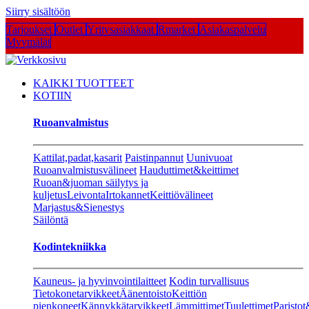
Siirry sisältöön
Tarjoukset
Outlet
Yritysasiakkaat
Rmarket
Asiakaspalvelu
Myymälät
KAIKKI TUOTTEET
KOTIIN
Ruoanvalmistus
Kattilat,padat,kasarit
Paistinpannut
Uunivuoat
Ruoanvalmistusvälineet
Hauduttimet&keittimet
Ruoan&juoman säilytys ja
kuljetus
Leivonta
Irtokannet
Keittiövälineet
Marjastus&Sienestys
Säilöntä
Kodintekniikka
Kauneus- ja hyvinvointilaitteet
Kodin turvallisuus
Tietokonetarvikkeet
Äänentoisto
Keittiön
pienkoneet
Kännykkätarvikkeet
Lämmittimet
Tuulettimet
Paristot