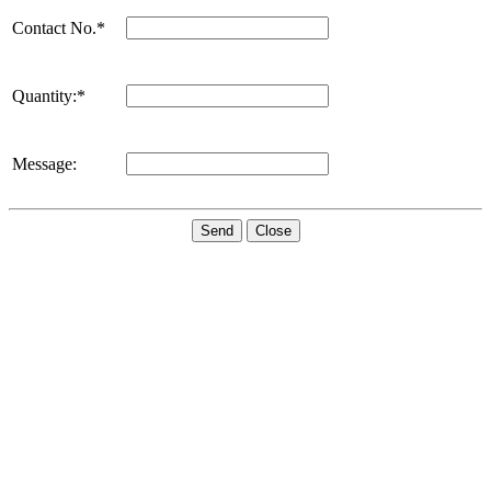
Contact No.*
Quantity:*
Message:
Send
Close