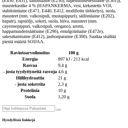
(E450, E451), säilöntäaine (E250), hapettumisenestoaine (E301)),
maustekastike 4 % (HAPANKERMA, vesi, kirkastettu VOI,
stabilointiaine (E471, E440, E412, modifioitu tärkkelys), suola,
mausteet (mm. valkosipuli, mustapippuri), säilöntäaine (E202),
hapate), rapsiöljy, sokeri, suola, hiiva, mausteet (mm.
cayennepippuri, valkosipuli, oregano), aromi,
happamuudensäätöaine (E296), emulgointiaine (E472e),
sakeuttamisaine (E412), jauhonparanne (E300). Saattaa sisältää
pieniä määriä SOIJAA.
Ravintoarvoilmoitus
100 g
Energia
897 kJ / 213 kcal
Rasvaa
9,4 g
- josta tyydyttyneitä rasvoja
4,6 g
Hiilihydraattia
21 g
- josta sokereita
2,3 g
Proteiinia
10 g
Suola
1,20 g
Hyödyllisiä linkkejä