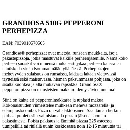
GRANDIOSA 510G PEPPERONI
PERHEPIZZA
EAN:
7039010570565
Grandiosa® perhepizzat ovat mietoja, runsaan maukkaita, isoja
pakastepizzoja, jotka maistuvat kaikille perheenjäsenille. Nämä koko
perheen suosikit voi nimensä mukaisesti jakaa perheen kanssa tai
nautiskella yksin isomman nälän yllättäessä. Perhepizzojen
mehevyyden salaisuus on runsaissa, laidasta laitaan ylettyvissä
täytteissä sekä maistuvassa, hieman paksummassa pohjassa, joka on
sisältä kuohkea ja alta mukavan rapsakka. Grandiosa®
pepperonipizza on mausteisten makkaroiden ystävien unelma!
Siinä on kahta eri pepperonimakkaraa ja tuplasti makua.
Kokonaisuuden viimeistelee muhkean mehevä mozzarella- ja
edamjuustocombo. Pizza on vähälaktoosinen. Saat tämän herkun
parhaat puolet esiin valmistamalla pizzan jäisenä suoraan
pakastimesta. Poista pakkaus ja lämmitä pizzaa 225 asteessa
uunipellillä tai ritilällä uunin keskiosassa noin 12-15 minuuttia tai