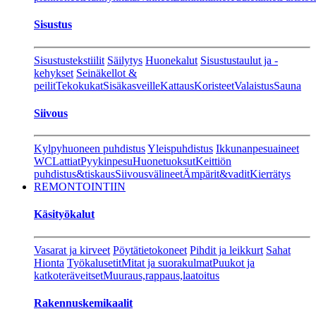
Sisustus
Sisustustekstiilit
Säilytys
Huonekalut
Sisustustaulut ja -
kehykset
Seinäkellot &
peilit
Tekokukat
Sisäkasveille
Kattaus
Koristeet
Valaistus
Sauna
Siivous
Kylpyhuoneen puhdistus
Yleispuhdistus
Ikkunanpesuaineet
WC
Lattiat
Pyykinpesu
Huonetuoksut
Keittiön
puhdistus&tiskaus
Siivousvälineet
Ämpärit&vadit
Kierrätys
REMONTOINTIIN
Käsityökalut
Vasarat ja kirveet
Pöytätietokoneet
Pihdit ja leikkurt
Sahat
Hionta
Työkalusetit
Mitat ja suorakulmat
Puukot ja
katkoteräveitset
Muuraus,rappaus,laatoitus
Rakennuskemikaalit