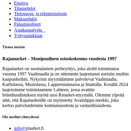
Etusivu
Tilausehdot
Tietosuoja- ja rekisteriseloste
Maksuehdot
Palautusohjeet
Asia​k​aspalvelu
​Yritysasiakkaat
Tietoa meistä
Rajamarket – Monipuolinen ostoskokemus vuodesta 1997
Rajamarket on suomalainen perheyritys, joka aloitti toimintansa
vuonna 1997 Vaalimaalla ja on sittemmin laajentunut useisiin muihin
kaupunkeihin. Nykyisin myymälämme palvelevat Vaalimaalla,
Karhulassa, Mustolassa, Lappeenrannassa ja Imatralla. Kesällä 2024
laajensimme toimintaamme Lahteen, jossa avattiin
brändiuudistuksen myötä uusi Rmarket-myymälä. Olemme ylpeitä
siitä, että Rajamarketille on myönnetty Avainlippu-merkki, joka
kertoo palveluidemme kotimaisuudesta ja vastuullisuudesta.
Ole meihin yhteydessä
info@r
market.fi