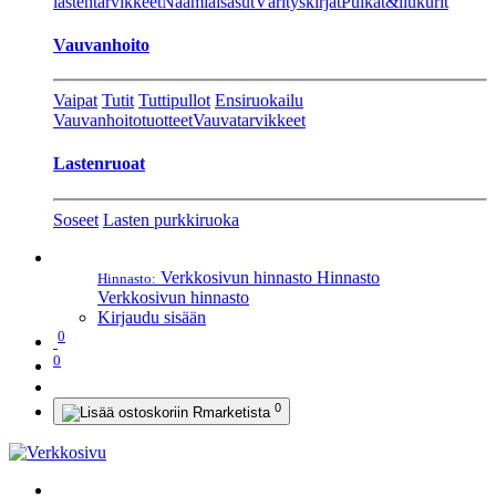
lastentarvikkeet
Naamiaisasut
Värityskirjat
Pulkat&liukurit
Vauvanhoito
Vaipat
Tutit
Tuttipullot
Ensiruokailu
Vauvanhoitotuotteet
Vauvatarvikkeet
Lastenruoat
Soseet
Lasten purkkiruoka
Verkkosivun hinnasto
Hinnasto
Hinnasto:
Verkkosivun hinnasto
Kirjaudu sisään
0
0
0