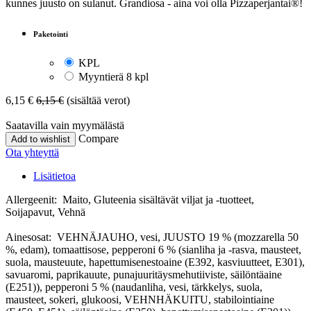
kunnes juusto on sulanut. Grandiosa - aina voi olla Pizzaperjantai®!
Paketointi
KPL
Myyntierä 8 kpl
6,15
€
6,15
€
(sisältää verot)
Saatavilla vain myymälästä
Compare
Add to wishlist
Ota yhteyttä
Lisätietoa
Allergeenit: Maito, Gluteenia sisältävät viljat ja -tuotteet,
Soijapavut, Vehnä
Ainesosat: VEHNÄJAUHO, vesi, JUUSTO 19 % (mozzarella 50
%, edam), tomaattisose, pepperoni 6 % (sianliha ja -rasva, mausteet,
suola, mausteuute, hapettumisenestoaine (E392, kasviuutteet, E301),
savuaromi, paprikauute, punajuuritäysmehutiiviste, säilöntäaine
(E251)), pepperoni 5 % (naudanliha, vesi, tärkkelys, suola,
mausteet, sokeri, glukoosi, VEHNHÄKUITU, stabilointiaine