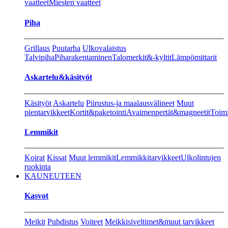
vaatteet
Miesten vaatteet
Piha
Grillaus
Puutarha
Ulkovalaistus
Talvipiha
Piharakentaminen
Talomerkit&-kyltit
Lämpömittarit
Askartelu&käsityöt
Käsityöt
Askartelu
Piirustus-ja maalausvälineet
Muut
pientarvikkeet
Kortit&paketointi
Avaimenpertät&magneetit
Toimi
Lemmikit
Koirat
Kissat
Muut lemmikit
Lemmikkitarvikkeet
Ulkolintujen
ruokinta
KAUNEUTEEN
Kasvot
Meikit
Puhdistus
Voiteet
Meikkisiveltimet&muut tarvikkeet