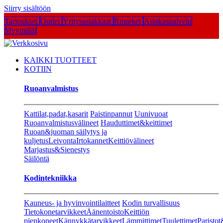
Siirry sisältöön
Tarjoukset
Outlet
Yritysasiakkaat
Rmarket
Asiakaspalvelu
Myymälät
KAIKKI TUOTTEET
KOTIIN
Ruoanvalmistus
Kattilat,padat,kasarit
Paistinpannut
Uunivuoat
Ruoanvalmistusvälineet
Hauduttimet&keittimet
Ruoan&juoman säilytys ja
kuljetus
Leivonta
Irtokannet
Keittiövälineet
Marjastus&Sienestys
Säilöntä
Kodintekniikka
Kauneus- ja hyvinvointilaitteet
Kodin turvallisuus
Tietokonetarvikkeet
Äänentoisto
Keittiön
pienkoneet
Kännykkätarvikkeet
Lämmittimet
Tuulettimet
Paristot