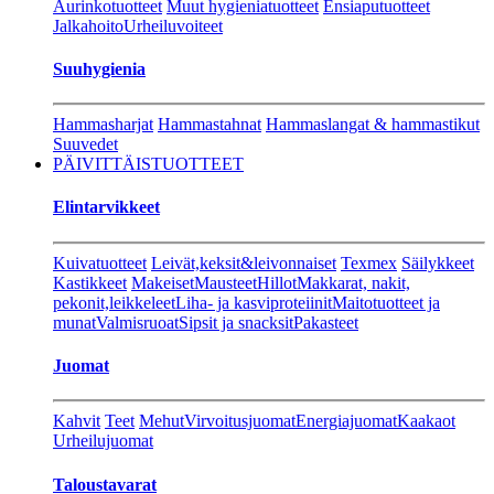
Aurinkotuotteet
Muut hygieniatuotteet
Ensiaputuotteet
Jalkahoito
Urheiluvoiteet
Suuhygienia
Hammasharjat
Hammastahnat
Hammaslangat & hammastikut
Suuvedet
PÄIVITTÄISTUOTTEET
Elintarvikkeet
Kuivatuotteet
Leivät,keksit&leivonnaiset
Texmex
Säilykkeet
Kastikkeet
Makeiset
Mausteet
Hillot
Makkarat, nakit,
pekonit,leikkeleet
Liha- ja kasviproteiinit
Maitotuotteet ja
munat
Valmisruoat
Sipsit ja snacksit
Pakasteet
Juomat
Kahvit
Teet
Mehut
Virvoitusjuomat
Energiajuomat
Kaakaot
Urheilujuomat
Taloustavarat