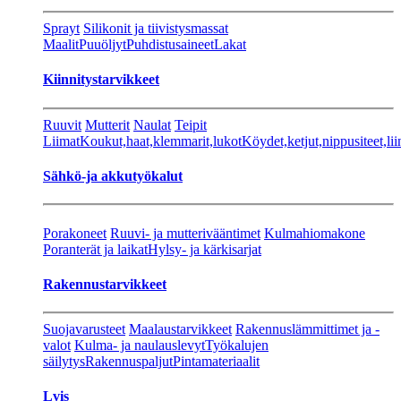
Sprayt
Silikonit ja tiivistysmassat
Maalit
Puuöljyt
Puhdistusaineet
Lakat
Kiinnitystarvikkeet
Ruuvit
Mutterit
Naulat
Teipit
Liimat
Koukut,haat,klemmarit,lukot
Köydet,ketjut,nippusiteet,lii
Sähkö-ja akkutyökalut
Porakoneet
Ruuvi- ja mutterivääntimet
Kulmahiomakone
Poranterät ja laikat
Hylsy- ja kärkisarjat
Rakennustarvikkeet
Suojavarusteet
Maalaustarvikkeet
Rakennuslämmittimet ja -
valot
Kulma- ja naulauslevyt
Työkalujen
säilytys
Rakennuspaljut
Pintamateriaalit
Lvis