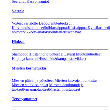
Seerumit
Kasvonaamiot
Vartalo
Voiteet vartalolle
Deodorantit&tuoksut
Karvanpoistotuotteet
Suihkusaippuat
Käsisaippuat
Kynsikosmeti
hoitotarvikkeet
Vartalokuorinta
Itseruskettavat
Hiukset
Shampoot
Hiustenhoitotuotteet
Hiusvärit
Muotoilutuotteet
Harjat ja kammat
Hiuslenkit&kampaustarvikkeet
Miesten kosmetiikka
Miesten päivä- ja yövoiteet
Miesten kasvojen puhdistus
Miesten suihkusaippuat
Miesten deodorantit ja
tuoksut
Parranajotuotteet
Miesten hiustuotteet
Terveystuotteet