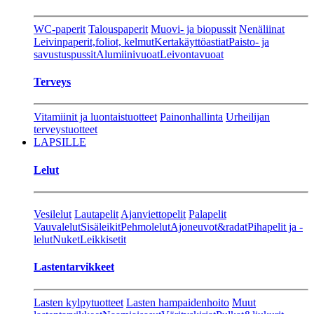
WC-paperit
Talouspaperit
Muovi- ja biopussit
Nenäliinat
Leivinpaperit,foliot, kelmut
Kertakäyttöastiat
Paisto- ja
savustuspussit
Alumiinivuoat
Leivontavuoat
Terveys
Vitamiinit ja luontaistuotteet
Painonhallinta
Urheilijan
terveystuotteet
LAPSILLE
Lelut
Vesilelut
Lautapelit
Ajanviettopelit
Palapelit
Vauvalelut
Sisäleikit
Pehmolelut
Ajoneuvot&radat
Pihapelit ja -
lelut
Nuket
Leikkisetit
Lastentarvikkeet
Lasten kylpytuotteet
Lasten hampaidenhoito
Muut