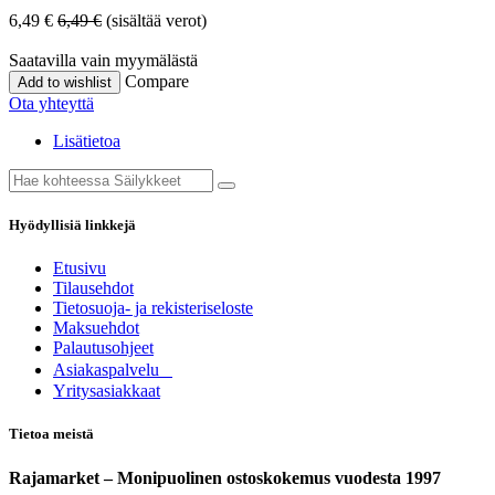
6,49
€
6,49
€
(sisältää verot)
Saatavilla vain myymälästä
Compare
Add to wishlist
Ota yhteyttä
Lisätietoa
Hyödyllisiä linkkejä
Etusivu
Tilausehdot
Tietosuoja- ja rekisteriseloste
Maksuehdot
Palautusohjeet
Asia​k​aspalvelu
​Yritysasiakkaat
Tietoa meistä
Rajamarket – Monipuolinen ostoskokemus vuodesta 1997