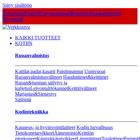
Siirry sisältöön
Tarjoukset
Outlet
Yritysasiakkaat
Rmarket
Asiakaspalvelu
Myymälät
KAIKKI TUOTTEET
KOTIIN
Ruoanvalmistus
Kattilat,padat,kasarit
Paistinpannut
Uunivuoat
Ruoanvalmistusvälineet
Hauduttimet&keittimet
Ruoan&juoman säilytys ja
kuljetus
Leivonta
Irtokannet
Keittiövälineet
Marjastus&Sienestys
Säilöntä
Kodintekniikka
Kauneus- ja hyvinvointilaitteet
Kodin turvallisuus
Tietokonetarvikkeet
Äänentoisto
Keittiön
pienkoneet
Kännykkätarvikkeet
Lämmittimet
Tuulettimet
Paristot