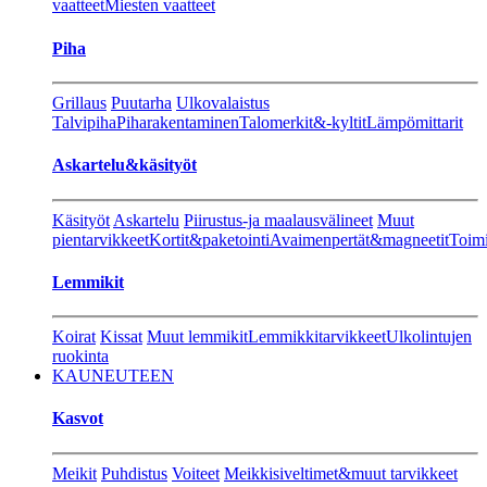
vaatteet
Miesten vaatteet
Piha
Grillaus
Puutarha
Ulkovalaistus
Talvipiha
Piharakentaminen
Talomerkit&-kyltit
Lämpömittarit
Askartelu&käsityöt
Käsityöt
Askartelu
Piirustus-ja maalausvälineet
Muut
pientarvikkeet
Kortit&paketointi
Avaimenpertät&magneetit
Toimi
Lemmikit
Koirat
Kissat
Muut lemmikit
Lemmikkitarvikkeet
Ulkolintujen
ruokinta
KAUNEUTEEN
Kasvot
Meikit
Puhdistus
Voiteet
Meikkisiveltimet&muut tarvikkeet