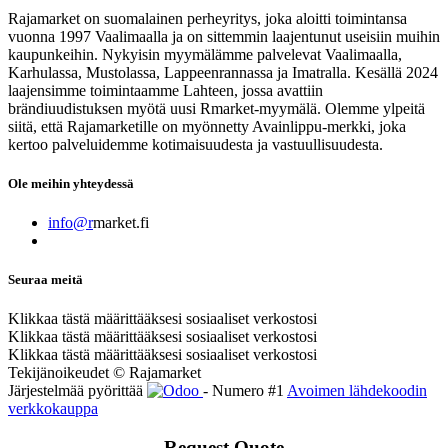
Rajamarket on suomalainen perheyritys, joka aloitti toimintansa
vuonna 1997 Vaalimaalla ja on sittemmin laajentunut useisiin muihin
kaupunkeihin. Nykyisin myymälämme palvelevat Vaalimaalla,
Karhulassa, Mustolassa, Lappeenrannassa ja Imatralla. Kesällä 2024
laajensimme toimintaamme Lahteen, jossa avattiin
brändiuudistuksen myötä uusi Rmarket-myymälä. Olemme ylpeitä
siitä, että Rajamarketille on myönnetty Avainlippu-merkki, joka
kertoo palveluidemme kotimaisuudesta ja vastuullisuudesta.
Ole meihin yhteydessä
info@r
market.fi
Seuraa meitä
Klikkaa tästä määrittääksesi sosiaaliset verkostosi
Klikkaa tästä määrittääksesi sosiaaliset verkostosi
Klikkaa tästä määrittääksesi sosiaaliset verkostosi
Tekijänoikeudet © Rajamarket
Järjestelmää pyörittää
- Numero #1
Avoimen lähdekoodin
verkkokauppa
Request Quote