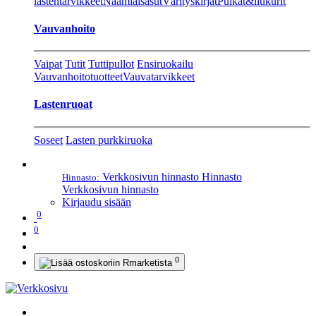
lastentarvikkeet
Naamiaisasut
Värityskirjat
Pulkat&liukurit
Vauvanhoito
Vaipat
Tutit
Tuttipullot
Ensiruokailu
Vauvanhoitotuotteet
Vauvatarvikkeet
Lastenruoat
Soseet
Lasten purkkiruoka
Verkkosivun hinnasto
Hinnasto
Hinnasto:
Verkkosivun hinnasto
Kirjaudu sisään
0
0
0