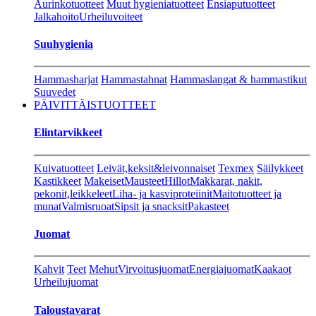
Aurinkotuotteet
Muut hygieniatuotteet
Ensiaputuotteet
Jalkahoito
Urheiluvoiteet
Suuhygienia
Hammasharjat
Hammastahnat
Hammaslangat & hammastikut
Suuvedet
PÄIVITTÄISTUOTTEET
Elintarvikkeet
Kuivatuotteet
Leivät,keksit&leivonnaiset
Texmex
Säilykkeet
Kastikkeet
Makeiset
Mausteet
Hillot
Makkarat, nakit,
pekonit,leikkeleet
Liha- ja kasviproteiinit
Maitotuotteet ja
munat
Valmisruoat
Sipsit ja snacksit
Pakasteet
Juomat
Kahvit
Teet
Mehut
Virvoitusjuomat
Energiajuomat
Kaakaot
Urheilujuomat
Taloustavarat