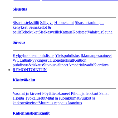
Sisustus
Sisustustekstiilit
Säilytys
Huonekalut
Sisustustaulut ja -
kehykset
Seinäkellot &
peilit
Tekokukat
Sisäkasveille
Kattaus
Koristeet
Valaistus
Sauna
Siivous
Kylpyhuoneen puhdistus
Yleispuhdistus
Ikkunanpesuaineet
WC
Lattiat
Pyykinpesu
Huonetuoksut
Keittiön
puhdistus&tiskaus
Siivousvälineet
Ämpärit&vadit
Kierrätys
REMONTOINTIIN
Käsityökalut
Vasarat ja kirveet
Pöytätietokoneet
Pihdit ja leikkurt
Sahat
Hionta
Työkalusetit
Mitat ja suorakulmat
Puukot ja
katkoteräveitset
Muuraus,rappaus,laatoitus
Rakennuskemikaalit