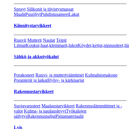
Sprayt
Silikonit ja tiivistysmassat
Maalit
Puuöljyt
Puhdistusaineet
Lakat
Kiinnitystarvikkeet
Ruuvit
Mutterit
Naulat
Teipit
Liimat
Koukut,haat,klemmarit,lukot
Köydet,ketjut,nippusiteet,lii
Sähkö-ja akkutyökalut
Porakoneet
Ruuvi- ja mutterivääntimet
Kulmahiomakone
Poranterät ja laikat
Hylsy- ja kärkisarjat
Rakennustarvikkeet
Suojavarusteet
Maalaustarvikkeet
Rakennuslämmittimet ja -
valot
Kulma- ja naulauslevyt
Työkalujen
säilytys
Rakennuspaljut
Pintamateriaalit
Lvis