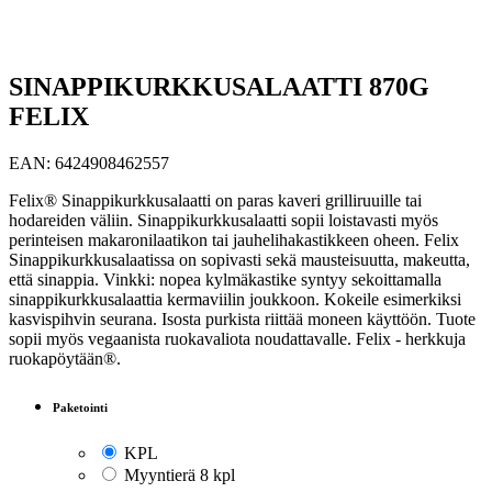
SINAPPIKURKKUSALAATTI 870G
FELIX
EAN:
6424908462557
Felix® Sinappikurkkusalaatti on paras kaveri grilliruuille tai
hodareiden väliin. Sinappikurkkusalaatti sopii loistavasti myös
perinteisen makaronilaatikon tai jauhelihakastikkeen oheen. Felix
Sinappikurkkusalaatissa on sopivasti sekä mausteisuutta, makeutta,
että sinappia. Vinkki: nopea kylmäkastike syntyy sekoittamalla
sinappikurkkusalaattia kermaviilin joukkoon. Kokeile esimerkiksi
kasvispihvin seurana. Isosta purkista riittää moneen käyttöön. Tuote
sopii myös vegaanista ruokavaliota noudattavalle. Felix - herkkuja
ruokapöytään®.
Paketointi
KPL
Myyntierä 8 kpl