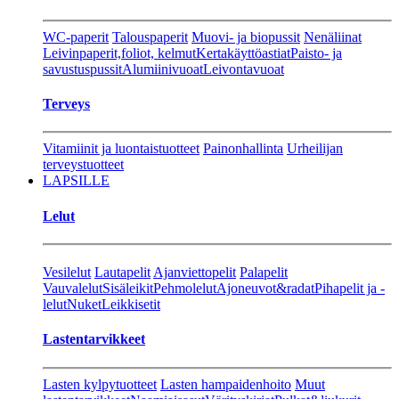
WC-paperit
Talouspaperit
Muovi- ja biopussit
Nenäliinat
Leivinpaperit,foliot, kelmut
Kertakäyttöastiat
Paisto- ja
savustuspussit
Alumiinivuoat
Leivontavuoat
Terveys
Vitamiinit ja luontaistuotteet
Painonhallinta
Urheilijan
terveystuotteet
LAPSILLE
Lelut
Vesilelut
Lautapelit
Ajanviettopelit
Palapelit
Vauvalelut
Sisäleikit
Pehmolelut
Ajoneuvot&radat
Pihapelit ja -
lelut
Nuket
Leikkisetit
Lastentarvikkeet
Lasten kylpytuotteet
Lasten hampaidenhoito
Muut