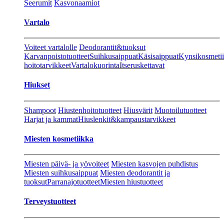
Seerumit
Kasvonaamiot
Vartalo
Voiteet vartalolle
Deodorantit&tuoksut
Karvanpoistotuotteet
Suihkusaippuat
Käsisaippuat
Kynsikosmeti
hoitotarvikkeet
Vartalokuorinta
Itseruskettavat
Hiukset
Shampoot
Hiustenhoitotuotteet
Hiusvärit
Muotoilutuotteet
Harjat ja kammat
Hiuslenkit&kampaustarvikkeet
Miesten kosmetiikka
Miesten päivä- ja yövoiteet
Miesten kasvojen puhdistus
Miesten suihkusaippuat
Miesten deodorantit ja
tuoksut
Parranajotuotteet
Miesten hiustuotteet
Terveystuotteet