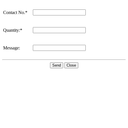
Contact No.*
Quantity:*
Message:
Send
Close