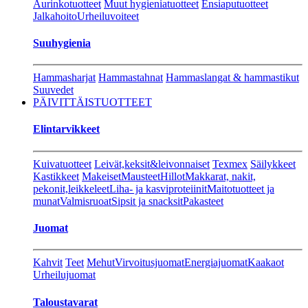
Aurinkotuotteet
Muut hygieniatuotteet
Ensiaputuotteet
Jalkahoito
Urheiluvoiteet
Suuhygienia
Hammasharjat
Hammastahnat
Hammaslangat & hammastikut
Suuvedet
PÄIVITTÄISTUOTTEET
Elintarvikkeet
Kuivatuotteet
Leivät,keksit&leivonnaiset
Texmex
Säilykkeet
Kastikkeet
Makeiset
Mausteet
Hillot
Makkarat, nakit,
pekonit,leikkeleet
Liha- ja kasviproteiinit
Maitotuotteet ja
munat
Valmisruoat
Sipsit ja snacksit
Pakasteet
Juomat
Kahvit
Teet
Mehut
Virvoitusjuomat
Energiajuomat
Kaakaot
Urheilujuomat
Taloustavarat