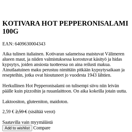
KOTIVARA HOT PEPPERONISALAMI
100G
EAN:
6409630004343
Aika tulinen italiainen. Kotivaran salameissa maistuvat Välimeren
alueen maut, ja niiden valmistuksessa korostuvat käsityö ja hidas
kypsytys, joiden ansiosta tuotteessa on aina reilusti makua.
Ainutlaatuinen maku perustuu nimittäin pitkään kypsytysaikaan ja
resepteihin, jotka ovat hioutuneet jo vuodesta 1943 lähtien.
Herkullinen Hot Pepperonisalami on tulisempi siivu niin leivän
päälle kuin pizzoihin ja ruuanlaittoon. On aika kokeilla jotain uutta.
Laktoositon, gluteeniton, maidoton.
2,59
€
2,59
€
(sisältää verot)
Saatavilla vain myymälästä
Compare
Add to wishlist