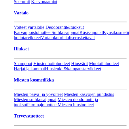
Seerumit
Kasvonaamiot
Vartalo
Voiteet vartalolle
Deodorantit&tuoksut
Karvanpoistotuotteet
Suihkusaippuat
Käsisaippuat
Kynsikosmeti
hoitotarvikkeet
Vartalokuorinta
Itseruskettavat
Hiukset
Shampoot
Hiustenhoitotuotteet
Hiusvärit
Muotoilutuotteet
Harjat ja kammat
Hiuslenkit&kampaustarvikkeet
Miesten kosmetiikka
Miesten päivä- ja yövoiteet
Miesten kasvojen puhdistus
Miesten suihkusaippuat
Miesten deodorantit ja
tuoksut
Parranajotuotteet
Miesten hiustuotteet
Terveystuotteet