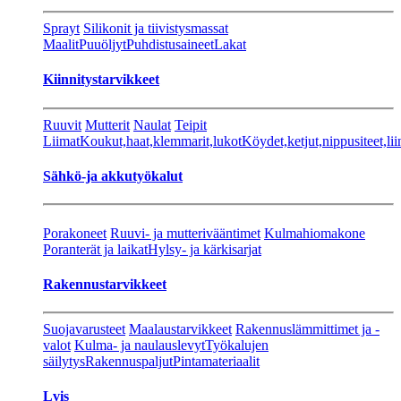
Sprayt
Silikonit ja tiivistysmassat
Maalit
Puuöljyt
Puhdistusaineet
Lakat
Kiinnitystarvikkeet
Ruuvit
Mutterit
Naulat
Teipit
Liimat
Koukut,haat,klemmarit,lukot
Köydet,ketjut,nippusiteet,lii
Sähkö-ja akkutyökalut
Porakoneet
Ruuvi- ja mutterivääntimet
Kulmahiomakone
Poranterät ja laikat
Hylsy- ja kärkisarjat
Rakennustarvikkeet
Suojavarusteet
Maalaustarvikkeet
Rakennuslämmittimet ja -
valot
Kulma- ja naulauslevyt
Työkalujen
säilytys
Rakennuspaljut
Pintamateriaalit
Lvis