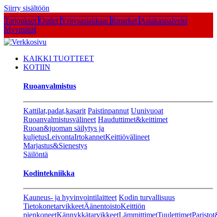
Siirry sisältöön
Tarjoukset
Outlet
Yritysasiakkaat
Rmarket
Asiakaspalvelu
Myymälät
KAIKKI TUOTTEET
KOTIIN
Ruoanvalmistus
Kattilat,padat,kasarit
Paistinpannut
Uunivuoat
Ruoanvalmistusvälineet
Hauduttimet&keittimet
Ruoan&juoman säilytys ja
kuljetus
Leivonta
Irtokannet
Keittiövälineet
Marjastus&Sienestys
Säilöntä
Kodintekniikka
Kauneus- ja hyvinvointilaitteet
Kodin turvallisuus
Tietokonetarvikkeet
Äänentoisto
Keittiön
pienkoneet
Kännykkätarvikkeet
Lämmittimet
Tuulettimet
Paristot