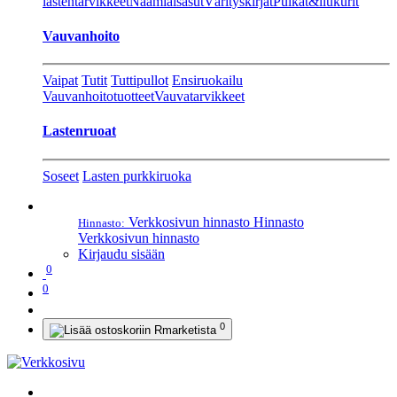
lastentarvikkeet
Naamiaisasut
Värityskirjat
Pulkat&liukurit
Vauvanhoito
Vaipat
Tutit
Tuttipullot
Ensiruokailu
Vauvanhoitotuotteet
Vauvatarvikkeet
Lastenruoat
Soseet
Lasten purkkiruoka
Verkkosivun hinnasto
Hinnasto
Hinnasto:
Verkkosivun hinnasto
Kirjaudu sisään
0
0
0