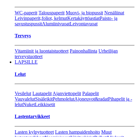
WC-paperit
Talouspaperit
Muovi- ja biopussit
Nenäliinat
Leivinpaperit,foliot, kelmut
Kertakäyttöastiat
Paisto- ja
savustuspussit
Alumiinivuoat
Leivontavuoat
Terveys
Vitamiinit ja luontaistuotteet
Painonhallinta
Urheilijan
terveystuotteet
LAPSILLE
Lelut
Vesilelut
Lautapelit
Ajanviettopelit
Palapelit
Vauvalelut
Sisäleikit
Pehmolelut
Ajoneuvot&radat
Pihapelit ja -
lelut
Nuket
Leikkisetit
Lastentarvikkeet
Lasten kylpytuotteet
Lasten hampaidenhoito
Muut