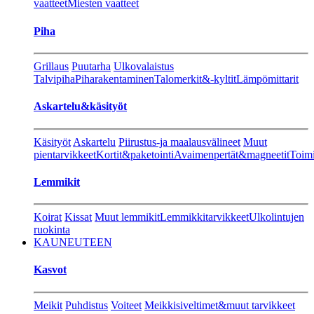
vaatteet
Miesten vaatteet
Piha
Grillaus
Puutarha
Ulkovalaistus
Talvipiha
Piharakentaminen
Talomerkit&-kyltit
Lämpömittarit
Askartelu&käsityöt
Käsityöt
Askartelu
Piirustus-ja maalausvälineet
Muut
pientarvikkeet
Kortit&paketointi
Avaimenpertät&magneetit
Toimi
Lemmikit
Koirat
Kissat
Muut lemmikit
Lemmikkitarvikkeet
Ulkolintujen
ruokinta
KAUNEUTEEN
Kasvot
Meikit
Puhdistus
Voiteet
Meikkisiveltimet&muut tarvikkeet