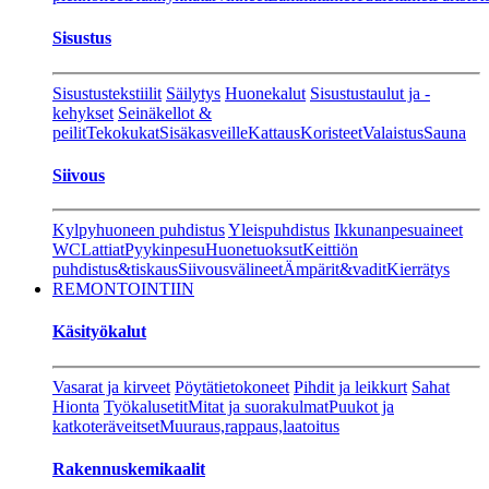
Sisustus
Sisustustekstiilit
Säilytys
Huonekalut
Sisustustaulut ja -
kehykset
Seinäkellot &
peilit
Tekokukat
Sisäkasveille
Kattaus
Koristeet
Valaistus
Sauna
Siivous
Kylpyhuoneen puhdistus
Yleispuhdistus
Ikkunanpesuaineet
WC
Lattiat
Pyykinpesu
Huonetuoksut
Keittiön
puhdistus&tiskaus
Siivousvälineet
Ämpärit&vadit
Kierrätys
REMONTOINTIIN
Käsityökalut
Vasarat ja kirveet
Pöytätietokoneet
Pihdit ja leikkurt
Sahat
Hionta
Työkalusetit
Mitat ja suorakulmat
Puukot ja
katkoteräveitset
Muuraus,rappaus,laatoitus
Rakennuskemikaalit