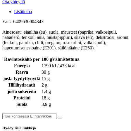
Ota yhteyttä
Lisätietoa
Ean: 6409630004343
Ainesosat: sianliha (eu), suola, mausteet (paprika, valkosipuli,
habanero, fenkoli, anis, mustapippuri), silava (eu), dekstroosi, aromit
(fenkoli, paprika, chili, oregano, rosmariini, valkosipuli),
hapettumisenestoaine (E301), säilöntäaine (E250).
Ravintosisältö per
100 gValmistettuna
Energia
1790 kJ / 433 kcal
Rasva
39 g
josta tyydyttynyttä
15 g
Hiilihydraatit
2 g
josta sokereita
1,4 g
Proteiini
18 g
Suola
3,9 g
Hyödyllisiä linkkejä