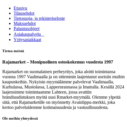
Etusivu
Tilausehdot
Tietosuoja- ja rekisteriseloste
Maksuehdot
Palautusohjeet
Asia​k​aspalvelu
​Yritysasiakkaat
Tietoa meistä
Rajamarket – Monipuolinen ostoskokemus vuodesta 1997
Rajamarket on suomalainen perheyritys, joka aloitti toimintansa
vuonna 1997 Vaalimaalla ja on sittemmin laajentunut useisiin muihin
kaupunkeihin. Nykyisin myymälämme palvelevat Vaalimaalla,
Karhulassa, Mustolassa, Lappeenrannassa ja Imatralla. Kesällä 2024
laajensimme toimintaamme Lahteen, jossa avattiin
brändiuudistuksen myötä uusi Rmarket-myymälä. Olemme ylpeitä
siitä, että Rajamarketille on myönnetty Avainlippu-merkki, joka
kertoo palveluidemme kotimaisuudesta ja vastuullisuudesta.
Ole meihin yhteydessä