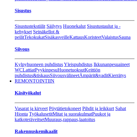
Sisustus
Sisustustekstiilit
Säilytys
Huonekalut
Sisustustaulut ja -
kehykset
Seinäkellot &
peilit
Tekokukat
Sisäkasveille
Kattaus
Koristeet
Valaistus
Sauna
Siivous
Kylpyhuoneen puhdistus
Yleispuhdistus
Ikkunanpesuaineet
WC
Lattiat
Pyykinpesu
Huonetuoksut
Keittiön
puhdistus&tiskaus
Siivousvälineet
Ämpärit&vadit
Kierrätys
REMONTOINTIIN
Käsityökalut
Vasarat ja kirveet
Pöytätietokoneet
Pihdit ja leikkurt
Sahat
Hionta
Työkalusetit
Mitat ja suorakulmat
Puukot ja
katkoteräveitset
Muuraus,rappaus,laatoitus
Rakennuskemikaalit