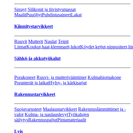
Sprayt
Silikonit ja tiivistysmassat
Maalit
Puuöljyt
Puhdistusaineet
Lakat
Kiinnitystarvikkeet
Ruuvit
Mutterit
Naulat
Teipit
Liimat
Koukut,haat,klemmarit,lukot
Köydet,ketjut,nippusiteet,lii
Sähkö-ja akkutyökalut
Porakoneet
Ruuvi- ja mutterivääntimet
Kulmahiomakone
Poranterät ja laikat
Hylsy- ja kärkisarjat
Rakennustarvikkeet
Suojavarusteet
Maalaustarvikkeet
Rakennuslämmittimet ja -
valot
Kulma- ja naulauslevyt
Työkalujen
säilytys
Rakennuspaljut
Pintamateriaalit
Lvis