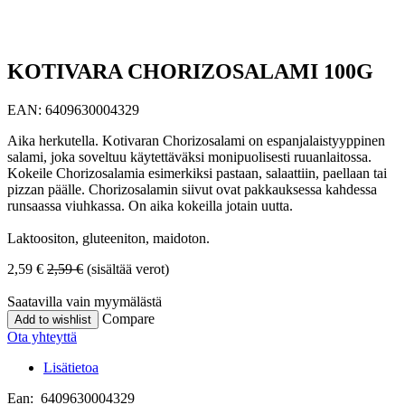
KOTIVARA CHORIZOSALAMI 100G
EAN:
6409630004329
Aika herkutella. Kotivaran Chorizosalami on espanjalaistyyppinen
salami, joka soveltuu käytettäväksi monipuolisesti ruuanlaitossa.
Kokeile Chorizosalamia esimerkiksi pastaan, salaattiin, paellaan tai
pizzan päälle. Chorizosalamin siivut ovat pakkauksessa kahdessa
runsaassa viuhkassa. On aika kokeilla jotain uutta.
Laktoositon, gluteeniton, maidoton.
2,59
€
2,59
€
(sisältää verot)
Saatavilla vain myymälästä
Compare
Add to wishlist
Ota yhteyttä
Lisätietoa
Ean: 6409630004329