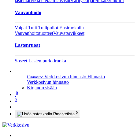
lastentarvikkeet
Naamiaisasut
Värityskirjat
Pulkat&liukurit
Vauvanhoito
Vaipat
Tutit
Tuttipullot
Ensiruokailu
Vauvanhoitotuotteet
Vauvatarvikkeet
Lastenruoat
Soseet
Lasten purkkiruoka
Verkkosivun hinnasto
Hinnasto
Hinnasto:
Verkkosivun hinnasto
Kirjaudu sisään
0
0
0