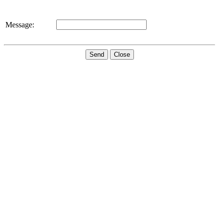
Message:
Send
Close