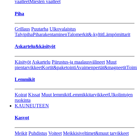
vaatteet
Miesten vaatteet
Piha
Grillaus
Puutarha
Ulkovalaistus
Talvipiha
Piharakentaminen
Talomerkit&-kyltit
Lämpömittarit
Askartelu&käsityöt
Käsityöt
Askartelu
Piirustus-ja maalausvälineet
Muut
pientarvikkeet
Kortit&paketointi
Avaimenpertät&magneetit
Toimi
Lemmikit
Koirat
Kissat
Muut lemmikit
Lemmikkitarvikkeet
Ulkolintujen
ruokinta
KAUNEUTEEN
Kasvot
Meikit
Puhdistus
Voiteet
Meikkisiveltimet&muut tarvikkeet