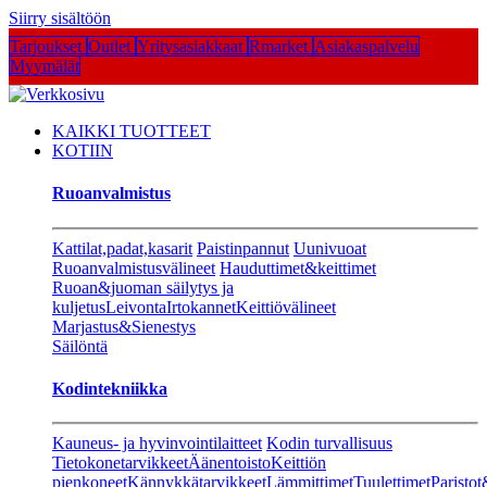
Siirry sisältöön
Tarjoukset
Outlet
Yritysasiakkaat
Rmarket
Asiakaspalvelu
Myymälät
KAIKKI TUOTTEET
KOTIIN
Ruoanvalmistus
Kattilat,padat,kasarit
Paistinpannut
Uunivuoat
Ruoanvalmistusvälineet
Hauduttimet&keittimet
Ruoan&juoman säilytys ja
kuljetus
Leivonta
Irtokannet
Keittiövälineet
Marjastus&Sienestys
Säilöntä
Kodintekniikka
Kauneus- ja hyvinvointilaitteet
Kodin turvallisuus
Tietokonetarvikkeet
Äänentoisto
Keittiön
pienkoneet
Kännykkätarvikkeet
Lämmittimet
Tuulettimet
Paristot