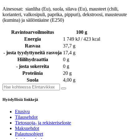
Ainesosat: sianliha (Eu), suola, silava (Eu), mausteet (chili,
korianteri, valkosipuli, paprika, pippuri), dekstroosi, mausteuute
(kumina) ja säilöntäaine (E250)
Ravintoarvoilmoitus
100 g
Energia
1 749 kJ / 423 kcal
Rasvaa
37,7 g
- josta tyydyttyneitä rasvoja
17,4 g
Hiilihydraattia
0 g
- josta sokereita
0 g
Proteiinia
20 g
Suola
4,00 g
Hyödyllisiä linkkejä
Etusivu
Tilausehdot
Tietosuoja- ja rekisteriseloste
Maksuehdot
Palautusohjeet