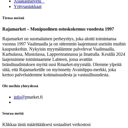
Asia​k​aspalvelu
​Yritysasiakkaat
Tietoa meistä
Rajamarket – Monipuolinen ostoskokemus vuodesta 1997
Rajamarket on suomalainen perheyritys, joka aloitti toimintansa
vuonna 1997 Vaalimaalla ja on sittemmin laajentunut useisiin muihin
kaupunkeihin. Nykyisin myymälämme palvelevat Vaalimaalla,
Karhulassa, Mustolassa, Lappeenrannassa ja Imatralla. Kesällä 2024
laajensimme toimintaamme Lahteen, jossa avattiin
brändiuudistuksen myötä uusi Rmarket-myymälä. Olemme ylpeitä
siitä, että Rajamarketille on myönnetty Avainlippu-merkki, joka
kertoo palveluidemme kotimaisuudesta ja vastuullisuudesta.
Ole meihin yhteydessä
info@r
market.fi
Seuraa meitä
Klikkaa tästä määrittääksesi sosiaaliset verkostosi