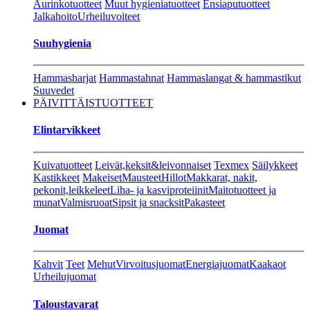
Aurinkotuotteet
Muut hygieniatuotteet
Ensiaputuotteet
Jalkahoito
Urheiluvoiteet
Suuhygienia
Hammasharjat
Hammastahnat
Hammaslangat & hammastikut
Suuvedet
PÄIVITTÄISTUOTTEET
Elintarvikkeet
Kuivatuotteet
Leivät,keksit&leivonnaiset
Texmex
Säilykkeet
Kastikkeet
Makeiset
Mausteet
Hillot
Makkarat, nakit,
pekonit,leikkeleet
Liha- ja kasviproteiinit
Maitotuotteet ja
munat
Valmisruoat
Sipsit ja snacksit
Pakasteet
Juomat
Kahvit
Teet
Mehut
Virvoitusjuomat
Energiajuomat
Kaakaot
Urheilujuomat
Taloustavarat