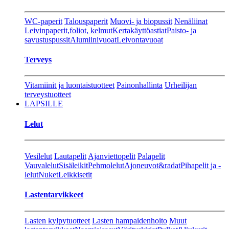
WC-paperit
Talouspaperit
Muovi- ja biopussit
Nenäliinat
Leivinpaperit,foliot, kelmut
Kertakäyttöastiat
Paisto- ja
savustuspussit
Alumiinivuoat
Leivontavuoat
Terveys
Vitamiinit ja luontaistuotteet
Painonhallinta
Urheilijan
terveystuotteet
LAPSILLE
Lelut
Vesilelut
Lautapelit
Ajanviettopelit
Palapelit
Vauvalelut
Sisäleikit
Pehmolelut
Ajoneuvot&radat
Pihapelit ja -
lelut
Nuket
Leikkisetit
Lastentarvikkeet
Lasten kylpytuotteet
Lasten hampaidenhoito
Muut