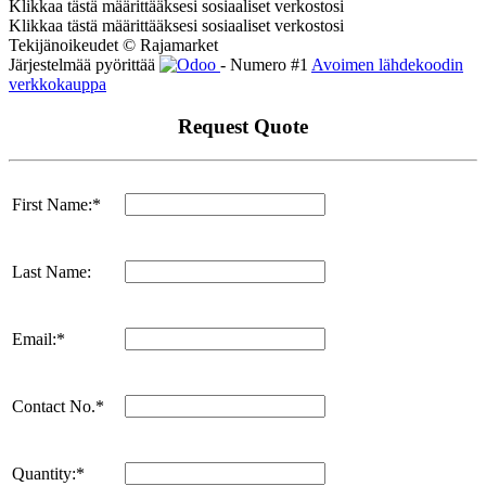
Klikkaa tästä määrittääksesi sosiaaliset verkostosi
Klikkaa tästä määrittääksesi sosiaaliset verkostosi
Tekijänoikeudet © Rajamarket
Järjestelmää pyörittää
- Numero #1
Avoimen lähdekoodin
verkkokauppa
Request Quote
First Name:*
Last Name:
Email:*
Contact No.*
Quantity:*