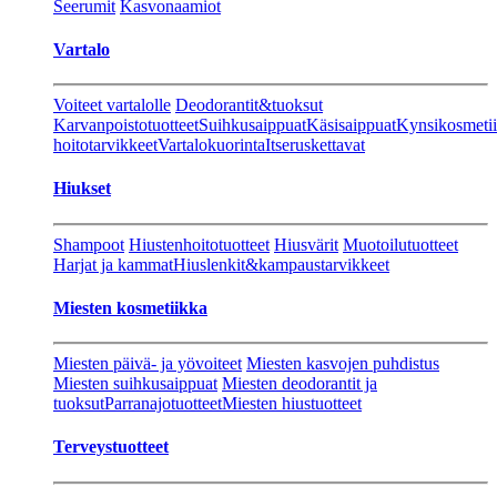
Seerumit
Kasvonaamiot
Vartalo
Voiteet vartalolle
Deodorantit&tuoksut
Karvanpoistotuotteet
Suihkusaippuat
Käsisaippuat
Kynsikosmeti
hoitotarvikkeet
Vartalokuorinta
Itseruskettavat
Hiukset
Shampoot
Hiustenhoitotuotteet
Hiusvärit
Muotoilutuotteet
Harjat ja kammat
Hiuslenkit&kampaustarvikkeet
Miesten kosmetiikka
Miesten päivä- ja yövoiteet
Miesten kasvojen puhdistus
Miesten suihkusaippuat
Miesten deodorantit ja
tuoksut
Parranajotuotteet
Miesten hiustuotteet
Terveystuotteet