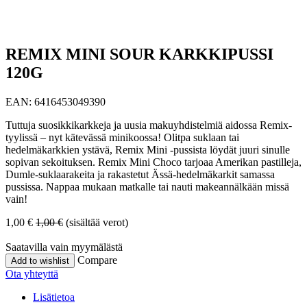
REMIX MINI SOUR KARKKIPUSSI
120G
EAN:
6416453049390
Tuttuja suosikkikarkkeja ja uusia makuyhdistelmiä aidossa Remix-
tyylissä – nyt kätevässä minikoossa! Olitpa suklaan tai
hedelmäkarkkien ystävä, Remix Mini -pussista löydät juuri sinulle
sopivan sekoituksen. Remix Mini Choco tarjoaa Amerikan pastilleja,
Dumle-suklaarakeita ja rakastetut Ässä-hedelmäkarkit samassa
pussissa. Nappaa mukaan matkalle tai nauti makeannälkään missä
vain!
1,00
€
1,00
€
(sisältää verot)
Saatavilla vain myymälästä
Compare
Add to wishlist
Ota yhteyttä
Lisätietoa