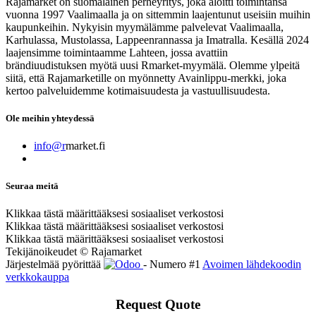
Rajamarket on suomalainen perheyritys, joka aloitti toimintansa
vuonna 1997 Vaalimaalla ja on sittemmin laajentunut useisiin muihin
kaupunkeihin. Nykyisin myymälämme palvelevat Vaalimaalla,
Karhulassa, Mustolassa, Lappeenrannassa ja Imatralla. Kesällä 2024
laajensimme toimintaamme Lahteen, jossa avattiin
brändiuudistuksen myötä uusi Rmarket-myymälä. Olemme ylpeitä
siitä, että Rajamarketille on myönnetty Avainlippu-merkki, joka
kertoo palveluidemme kotimaisuudesta ja vastuullisuudesta.
Ole meihin yhteydessä
info@r
market.fi
Seuraa meitä
Klikkaa tästä määrittääksesi sosiaaliset verkostosi
Klikkaa tästä määrittääksesi sosiaaliset verkostosi
Klikkaa tästä määrittääksesi sosiaaliset verkostosi
Tekijänoikeudet © Rajamarket
Järjestelmää pyörittää
- Numero #1
Avoimen lähdekoodin
verkkokauppa
Request Quote