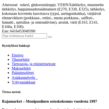
Ainesosat: sokeri, glukoosisiirappi, VEHNÄtärkkelys, muunnettu
tärkkelys, happamuudensäätöaineet (E270, E330, E325), tärkkelys,
kokonaan kovetettu kasvirasva (rypsi, auringonkukka), värjäävät
elintarvikkeet (porkkana-, retiisi-, musta porkkana-, safflori-,
bataatti-, spirulina- ja omenatiiviste), aromit, värit (E163, E141,
E160a, E100).
Ean: 6416453049390
Hyödyllisiä linkkejä
Etusivu
Tilausehdot
Tietosuoja- ja rekisteriseloste
Maksuehdot
Palautusohjeet
Asia​k​aspalvelu
​Yritysasiakkaat
Tietoa meistä
Rajamarket – Monipuolinen ostoskokemus vuodesta 1997