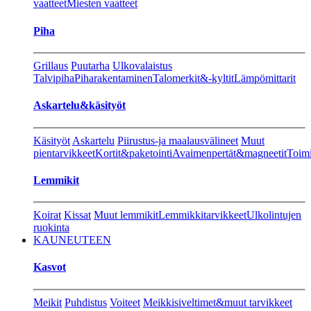
vaatteet
Miesten vaatteet
Piha
Grillaus
Puutarha
Ulkovalaistus
Talvipiha
Piharakentaminen
Talomerkit&-kyltit
Lämpömittarit
Askartelu&käsityöt
Käsityöt
Askartelu
Piirustus-ja maalausvälineet
Muut
pientarvikkeet
Kortit&paketointi
Avaimenpertät&magneetit
Toimi
Lemmikit
Koirat
Kissat
Muut lemmikit
Lemmikkitarvikkeet
Ulkolintujen
ruokinta
KAUNEUTEEN
Kasvot
Meikit
Puhdistus
Voiteet
Meikkisiveltimet&muut tarvikkeet