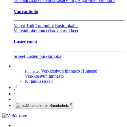
lastentarvikkeet
Naamiaisasut
Värityskirjat
Pulkat&liukurit
Vauvanhoito
Vaipat
Tutit
Tuttipullot
Ensiruokailu
Vauvanhoitotuotteet
Vauvatarvikkeet
Lastenruoat
Soseet
Lasten purkkiruoka
Verkkosivun hinnasto
Hinnasto
Hinnasto:
Verkkosivun hinnasto
Kirjaudu sisään
0
0
0