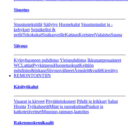
Sisustus
Sisustustekstiilit
Säilytys
Huonekalut
Sisustustaulut ja -
kehykset
Seinäkellot &
peilit
Tekokukat
Sisäkasveille
Kattaus
Koristeet
Valaistus
Sauna
Siivous
Kylpyhuoneen puhdistus
Yleispuhdistus
Ikkunanpesuaineet
WC
Lattiat
Pyykinpesu
Huonetuoksut
Keittiön
puhdistus&tiskaus
Siivousvälineet
Ämpärit&vadit
Kierrätys
REMONTOINTIIN
Käsityökalut
Vasarat ja kirveet
Pöytätietokoneet
Pihdit ja leikkurt
Sahat
Hionta
Työkalusetit
Mitat ja suorakulmat
Puukot ja
katkoteräveitset
Muuraus,rappaus,laatoitus
Rakennuskemikaalit