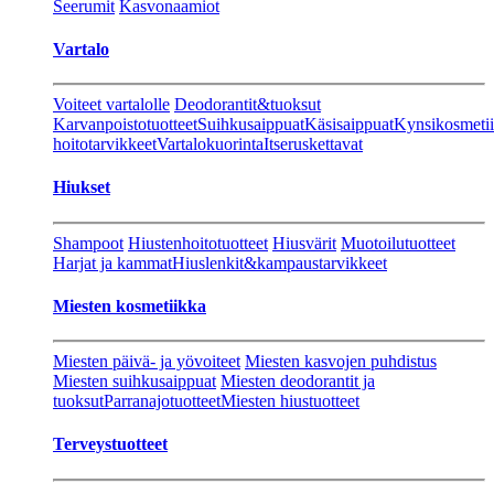
Seerumit
Kasvonaamiot
Vartalo
Voiteet vartalolle
Deodorantit&tuoksut
Karvanpoistotuotteet
Suihkusaippuat
Käsisaippuat
Kynsikosmeti
hoitotarvikkeet
Vartalokuorinta
Itseruskettavat
Hiukset
Shampoot
Hiustenhoitotuotteet
Hiusvärit
Muotoilutuotteet
Harjat ja kammat
Hiuslenkit&kampaustarvikkeet
Miesten kosmetiikka
Miesten päivä- ja yövoiteet
Miesten kasvojen puhdistus
Miesten suihkusaippuat
Miesten deodorantit ja
tuoksut
Parranajotuotteet
Miesten hiustuotteet
Terveystuotteet