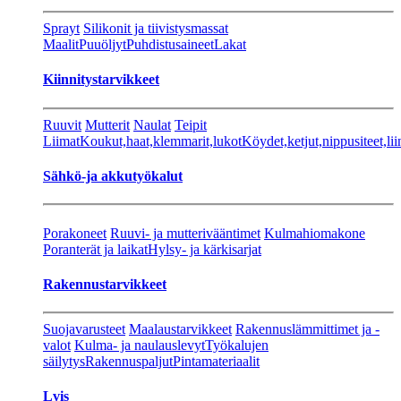
Sprayt
Silikonit ja tiivistysmassat
Maalit
Puuöljyt
Puhdistusaineet
Lakat
Kiinnitystarvikkeet
Ruuvit
Mutterit
Naulat
Teipit
Liimat
Koukut,haat,klemmarit,lukot
Köydet,ketjut,nippusiteet,lii
Sähkö-ja akkutyökalut
Porakoneet
Ruuvi- ja mutterivääntimet
Kulmahiomakone
Poranterät ja laikat
Hylsy- ja kärkisarjat
Rakennustarvikkeet
Suojavarusteet
Maalaustarvikkeet
Rakennuslämmittimet ja -
valot
Kulma- ja naulauslevyt
Työkalujen
säilytys
Rakennuspaljut
Pintamateriaalit
Lvis