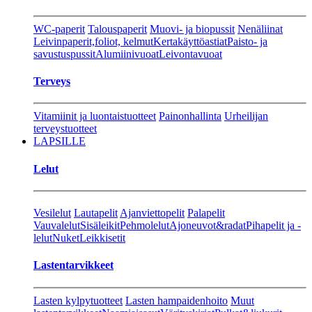
WC-paperit
Talouspaperit
Muovi- ja biopussit
Nenäliinat
Leivinpaperit,foliot, kelmut
Kertakäyttöastiat
Paisto- ja
savustuspussit
Alumiinivuoat
Leivontavuoat
Terveys
Vitamiinit ja luontaistuotteet
Painonhallinta
Urheilijan
terveystuotteet
LAPSILLE
Lelut
Vesilelut
Lautapelit
Ajanviettopelit
Palapelit
Vauvalelut
Sisäleikit
Pehmolelut
Ajoneuvot&radat
Pihapelit ja -
lelut
Nuket
Leikkisetit
Lastentarvikkeet
Lasten kylpytuotteet
Lasten hampaidenhoito
Muut