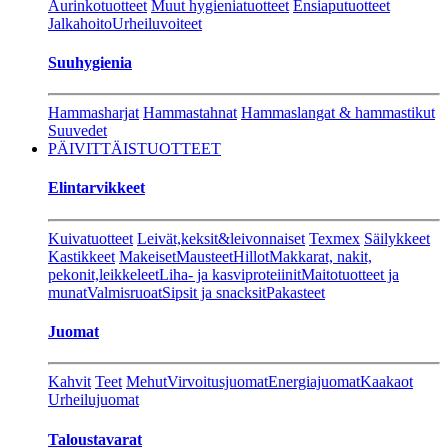
Aurinkotuotteet
Muut hygieniatuotteet
Ensiaputuotteet
Jalkahoito
Urheiluvoiteet
Suuhygienia
Hammasharjat
Hammastahnat
Hammaslangat & hammastikut
Suuvedet
PÄIVITTÄISTUOTTEET
Elintarvikkeet
Kuivatuotteet
Leivät,keksit&leivonnaiset
Texmex
Säilykkeet
Kastikkeet
Makeiset
Mausteet
Hillot
Makkarat, nakit,
pekonit,leikkeleet
Liha- ja kasviproteiinit
Maitotuotteet ja
munat
Valmisruoat
Sipsit ja snacksit
Pakasteet
Juomat
Kahvit
Teet
Mehut
Virvoitusjuomat
Energiajuomat
Kaakaot
Urheilujuomat
Taloustavarat