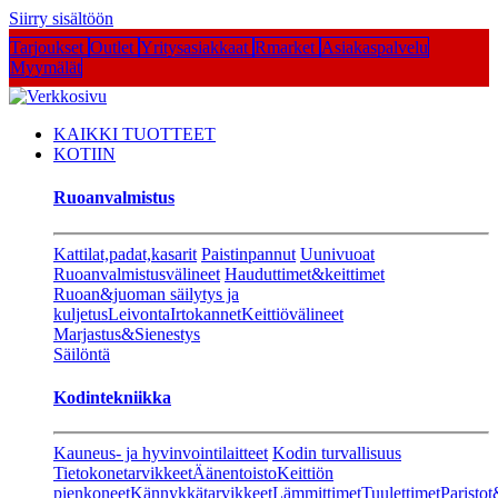
Siirry sisältöön
Tarjoukset
Outlet
Yritysasiakkaat
Rmarket
Asiakaspalvelu
Myymälät
KAIKKI TUOTTEET
KOTIIN
Ruoanvalmistus
Kattilat,padat,kasarit
Paistinpannut
Uunivuoat
Ruoanvalmistusvälineet
Hauduttimet&keittimet
Ruoan&juoman säilytys ja
kuljetus
Leivonta
Irtokannet
Keittiövälineet
Marjastus&Sienestys
Säilöntä
Kodintekniikka
Kauneus- ja hyvinvointilaitteet
Kodin turvallisuus
Tietokonetarvikkeet
Äänentoisto
Keittiön
pienkoneet
Kännykkätarvikkeet
Lämmittimet
Tuulettimet
Paristot