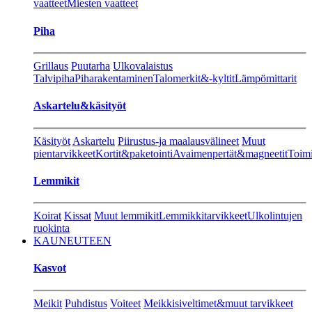
vaatteet
Miesten vaatteet
Piha
Grillaus
Puutarha
Ulkovalaistus
Talvipiha
Piharakentaminen
Talomerkit&-kyltit
Lämpömittarit
Askartelu&käsityöt
Käsityöt
Askartelu
Piirustus-ja maalausvälineet
Muut
pientarvikkeet
Kortit&paketointi
Avaimenpertät&magneetit
Toimi
Lemmikit
Koirat
Kissat
Muut lemmikit
Lemmikkitarvikkeet
Ulkolintujen
ruokinta
KAUNEUTEEN
Kasvot
Meikit
Puhdistus
Voiteet
Meikkisiveltimet&muut tarvikkeet