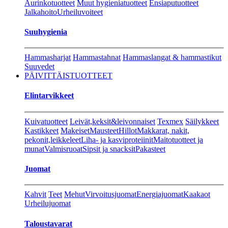
Aurinkotuotteet
Muut hygieniatuotteet
Ensiaputuotteet
Jalkahoito
Urheiluvoiteet
Suuhygienia
Hammasharjat
Hammastahnat
Hammaslangat & hammastikut
Suuvedet
PÄIVITTÄISTUOTTEET
Elintarvikkeet
Kuivatuotteet
Leivät,keksit&leivonnaiset
Texmex
Säilykkeet
Kastikkeet
Makeiset
Mausteet
Hillot
Makkarat, nakit,
pekonit,leikkeleet
Liha- ja kasviproteiinit
Maitotuotteet ja
munat
Valmisruoat
Sipsit ja snacksit
Pakasteet
Juomat
Kahvit
Teet
Mehut
Virvoitusjuomat
Energiajuomat
Kaakaot
Urheilujuomat
Taloustavarat