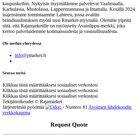
kaupunkeihin. Nykyisin myymälämme palvelevat Vaalimaalla,
Karhulassa, Mustolassa, Lappeenrannassa ja Imatralla. Kesällä 2024
laajensimme toimintaamme Lahteen, jossa avattiin
brändiuudistuksen myötä uusi Rmarket-myymälä. Olemme ylpeitä
siitä, että Rajamarketille on myönnetty Avainlippu-merkki, joka
kertoo palveluidemme kotimaisuudesta ja vastuullisuudesta.
Ole meihin yhteydessä
info@r
market.fi
Seuraa meitä
Klikkaa tästä määrittääksesi sosiaaliset verkostosi
Klikkaa tästä määrittääksesi sosiaaliset verkostosi
Klikkaa tästä määrittääksesi sosiaaliset verkostosi
Tekijänoikeudet © Rajamarket
Järjestelmää pyörittää
- Numero #1
Avoimen lähdekoodin
verkkokauppa
Request Quote