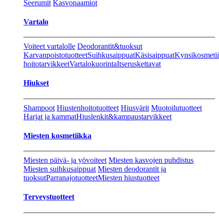
Seerumit
Kasvonaamiot
Vartalo
Voiteet vartalolle
Deodorantit&tuoksut
Karvanpoistotuotteet
Suihkusaippuat
Käsisaippuat
Kynsikosmeti
hoitotarvikkeet
Vartalokuorinta
Itseruskettavat
Hiukset
Shampoot
Hiustenhoitotuotteet
Hiusvärit
Muotoilutuotteet
Harjat ja kammat
Hiuslenkit&kampaustarvikkeet
Miesten kosmetiikka
Miesten päivä- ja yövoiteet
Miesten kasvojen puhdistus
Miesten suihkusaippuat
Miesten deodorantit ja
tuoksut
Parranajotuotteet
Miesten hiustuotteet
Terveystuotteet