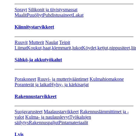
Sprayt
Silikonit ja tiivistysmassat
Maalit
Puuöljyt
Puhdistusaineet
Lakat
Kiinnitystarvikkeet
Ruuvit
Mutterit
Naulat
Teipit
Liimat
Koukut,haat,klemmarit,lukot
Köydet,ketjut,nippusiteet,lii
Sähkö-ja akkutyökalut
Porakoneet
Ruuvi- ja mutterivääntimet
Kulmahiomakone
Poranterät ja laikat
Hylsy- ja kärkisarjat
Rakennustarvikkeet
Suojavarusteet
Maalaustarvikkeet
Rakennuslämmittimet ja -
valot
Kulma- ja naulauslevyt
Työkalujen
säilytys
Rakennuspaljut
Pintamateriaalit
Lvis