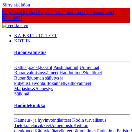
Siirry sisältöön
Tarjoukset
Outlet
Yritysasiakkaat
Rmarket
Asiakaspalvelu
Myymälät
KAIKKI TUOTTEET
KOTIIN
Ruoanvalmistus
Kattilat,padat,kasarit
Paistinpannut
Uunivuoat
Ruoanvalmistusvälineet
Hauduttimet&keittimet
Ruoan&juoman säilytys ja
kuljetus
Leivonta
Irtokannet
Keittiövälineet
Marjastus&Sienestys
Säilöntä
Kodintekniikka
Kauneus- ja hyvinvointilaitteet
Kodin turvallisuus
Tietokonetarvikkeet
Äänentoisto
Keittiön
pienkoneet
Kännykkätarvikkeet
Lämmittimet
Tuulettimet
Paristot