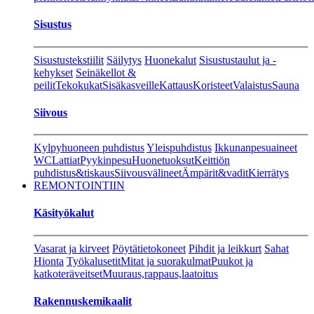
Sisustus
Sisustustekstiilit
Säilytys
Huonekalut
Sisustustaulut ja -
kehykset
Seinäkellot &
peilit
Tekokukat
Sisäkasveille
Kattaus
Koristeet
Valaistus
Sauna
Siivous
Kylpyhuoneen puhdistus
Yleispuhdistus
Ikkunanpesuaineet
WC
Lattiat
Pyykinpesu
Huonetuoksut
Keittiön
puhdistus&tiskaus
Siivousvälineet
Ämpärit&vadit
Kierrätys
REMONTOINTIIN
Käsityökalut
Vasarat ja kirveet
Pöytätietokoneet
Pihdit ja leikkurt
Sahat
Hionta
Työkalusetit
Mitat ja suorakulmat
Puukot ja
katkoteräveitset
Muuraus,rappaus,laatoitus
Rakennuskemikaalit