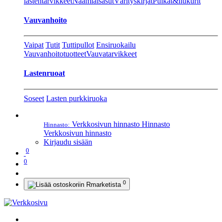
lastentarvikkeet
Naamiaisasut
Värityskirjat
Pulkat&liukurit
Vauvanhoito
Vaipat
Tutit
Tuttipullot
Ensiruokailu
Vauvanhoitotuotteet
Vauvatarvikkeet
Lastenruoat
Soseet
Lasten purkkiruoka
Verkkosivun hinnasto
Hinnasto
Hinnasto:
Verkkosivun hinnasto
Kirjaudu sisään
0
0
0