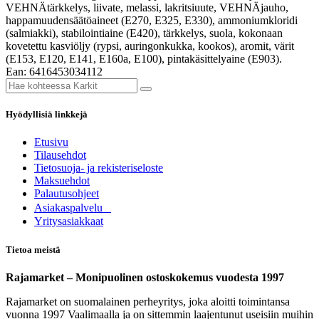
VEHNÄtärkkelys, liivate, melassi, lakritsiuute, VEHNÄjauho,
happamuudensäätöaineet (E270, E325, E330), ammoniumkloridi
(salmiakki), stabilointiaine (E420), tärkkelys, suola, kokonaan
kovetettu kasviöljy (rypsi, auringonkukka, kookos), aromit, värit
(E153, E120, E141, E160a, E100), pintakäsittelyaine (E903).
Ean: 6416453034112
Hyödyllisiä linkkejä
Etusivu
Tilausehdot
Tietosuoja- ja rekisteriseloste
Maksuehdot
Palautusohjeet
Asia​k​aspalvelu
​Yritysasiakkaat
Tietoa meistä
Rajamarket – Monipuolinen ostoskokemus vuodesta 1997
Rajamarket on suomalainen perheyritys, joka aloitti toimintansa
vuonna 1997 Vaalimaalla ja on sittemmin laajentunut useisiin muihin