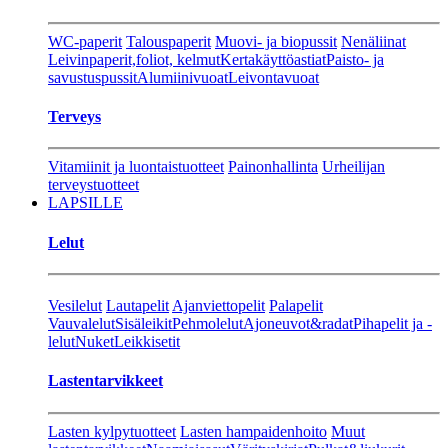
WC-paperit
Talouspaperit
Muovi- ja biopussit
Nenäliinat
Leivinpaperit,foliot, kelmut
Kertakäyttöastiat
Paisto- ja
savustuspussit
Alumiinivuoat
Leivontavuoat
Terveys
Vitamiinit ja luontaistuotteet
Painonhallinta
Urheilijan
terveystuotteet
LAPSILLE
Lelut
Vesilelut
Lautapelit
Ajanviettopelit
Palapelit
Vauvalelut
Sisäleikit
Pehmolelut
Ajoneuvot&radat
Pihapelit ja -
lelut
Nuket
Leikkisetit
Lastentarvikkeet
Lasten kylpytuotteet
Lasten hampaidenhoito
Muut