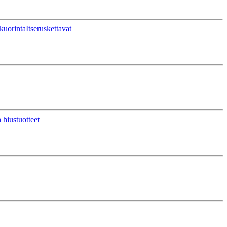
kuorinta
Itseruskettavat
 hiustuotteet