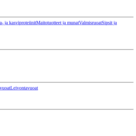
a- ja kasviproteiinit
Maitotuotteet ja munat
Valmisruoat
Sipsit ja
vuoat
Leivontavuoat