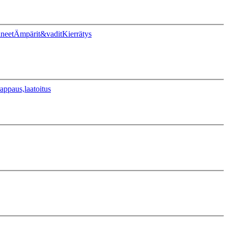
ineet
Ämpärit&vadit
Kierrätys
appaus,laatoitus