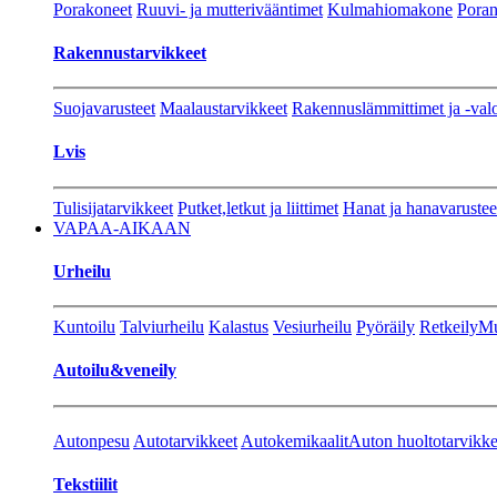
Porakoneet
Ruuvi- ja mutterivääntimet
Kulmahiomakone
Porant
Rakennustarvikkeet
Suojavarusteet
Maalaustarvikkeet
Rakennuslämmittimet ja -val
Lvis
Tulisijatarvikkeet
Putket,letkut ja liittimet
Hanat ja hanavarustee
VAPAA-AIKAAN
Urheilu
Kuntoilu
Talviurheilu
Kalastus
Vesiurheilu
Pyöräily
Retkeily
Mu
Autoilu&veneily
Autonpesu
Autotarvikkeet
Autokemikaalit
Auton huoltotarvikke
Tekstiilit