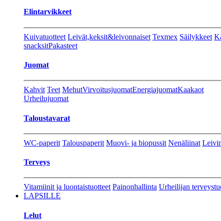
Elintarvikkeet
Kuivatuotteet
Leivät,keksit&leivonnaiset
Texmex
Säilykkeet
Ka
snacksit
Pakasteet
Juomat
Kahvit
Teet
Mehut
Virvoitusjuomat
Energiajuomat
Kaakaot
Urheilujuomat
Taloustavarat
WC-paperit
Talouspaperit
Muovi- ja biopussit
Nenäliinat
Leivin
Terveys
Vitamiinit ja luontaistuotteet
Painonhallinta
Urheilijan terveystu
LAPSILLE
Lelut