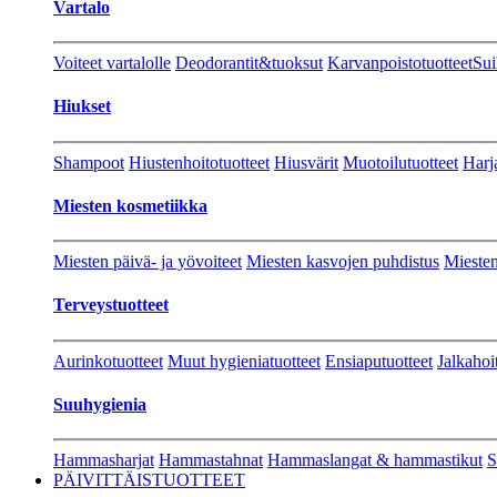
Vartalo
Voiteet vartalolle
Deodorantit&tuoksut
Karvanpoistotuotteet
Sui
Hiukset
Shampoot
Hiustenhoitotuotteet
Hiusvärit
Muotoilutuotteet
Harj
Miesten kosmetiikka
Miesten päivä- ja yövoiteet
Miesten kasvojen puhdistus
Miesten
Terveystuotteet
Aurinkotuotteet
Muut hygieniatuotteet
Ensiaputuotteet
Jalkahoi
Suuhygienia
Hammasharjat
Hammastahnat
Hammaslangat & hammastikut
S
PÄIVITTÄISTUOTTEET