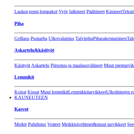
Laukut,reput,lompakot
Vyöt
Jalkineet
Päähineet
Käsineet
Teksti
Piha
Grillaus
Puutarha
Ulkovalaistus
Talvipiha
Piharakentaminen
Tal
Askartelu&käsityöt
Käsityöt
Askartelu
Piirustus-ja maalausvälineet
Muut pientarvik
Lemmikit
Koirat
Kissat
Muut lemmikit
Lemmikkitarvikkeet
Ulkolintujen r
KAUNEUTEEN
Kasvot
Meikit
Puhdistus
Voiteet
Meikkisiveltimet&muut tarvikkeet
See