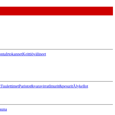
onta
Irtokannet
Keittiövälineet
t
Tuulettimet
Paristot&varavirrat
Imurit&pesurit
Älykellot
auna