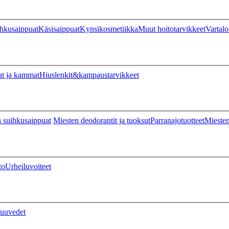
hkusaippuat
Käsisaippuat
Kynsikosmetiikka
Muut hoitotarvikkeet
Vartalo
at ja kammat
Hiuslenkit&kampaustarvikkeet
 suihkusaippuat
Miesten deodorantit ja tuoksut
Parranajotuotteet
Miesten
to
Urheiluvoiteet
uuvedet