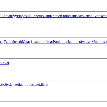
C
Lattiat
Pyykinpesu
Huonetuoksut
Keittiön puhdistus&tiskaus
Siivousväl
ta
Työkalusetit
Mitat ja suorakulmat
Puukot ja katkoteräveitset
Muuraus,r
t
Lakat
ot
Köydet,ketjut,nippusiteet,liinat