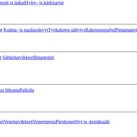
erät ja laikat
Hylsy- ja kärkisarjat
ot
Kulma- ja naulauslevyt
Työkalujen säilytys
Rakennuspaljut
Pintamateri
t
Sähkötarvikkeet
Ilmastointi
u liikunta
Palloilu
et
Venetarvikkeet
Veneenpesu
Pienkoneöljyt ja -kemikaalit