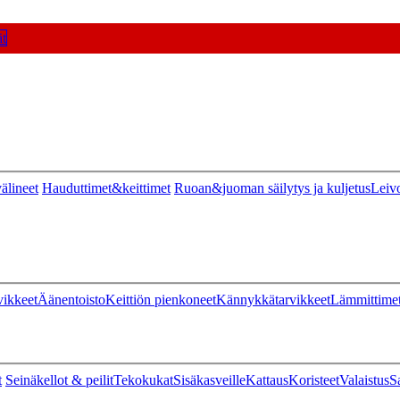
t
älineet
Hauduttimet&keittimet
Ruoan&juoman säilytys ja kuljetus
Leiv
vikkeet
Äänentoisto
Keittiön pienkoneet
Kännykkätarvikkeet
Lämmittime
t
Seinäkellot & peilit
Tekokukat
Sisäkasveille
Kattaus
Koristeet
Valaistus
S