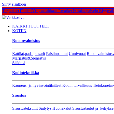
Siirry sisältöön
Tarjoukset
Outlet
Yritysasiakkaat
Rmarket
Asiakaspalvelu
Myymälä
KAIKKI TUOTTEET
KOTIIN
Ruoanvalmistus
Kattilat,padat,kasarit
Paistinpannut
Uunivuoat
Ruoanvalmistusv
Marjastus&Sienestys
Säilöntä
Kodintekniikka
Kauneus- ja hyvinvointilaitteet
Kodin turvallisuus
Tietokonetar
Sisustus
Sisustustekstiilit
Säilytys
Huonekalut
Sisustustaulut ja -kehykse