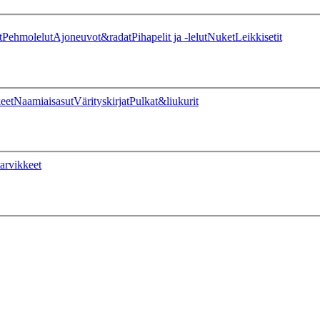
t
Pehmolelut
Ajoneuvot&radat
Pihapelit ja -lelut
Nuket
Leikkisetit
eet
Naamiaisasut
Värityskirjat
Pulkat&liukurit
arvikkeet