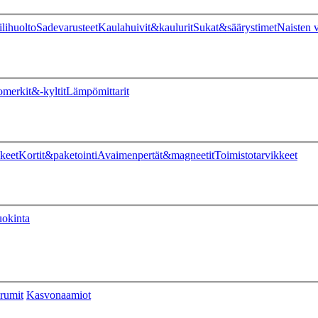
ilihuolto
Sadevarusteet
Kaulahuivit&kaulurit
Sukat&säärystimet
Naisten v
omerkit&-kyltit
Lämpömittarit
keet
Kortit&paketointi
Avaimenpertät&magneetit
Toimistotarvikkeet
uokinta
rumit
Kasvonaamiot