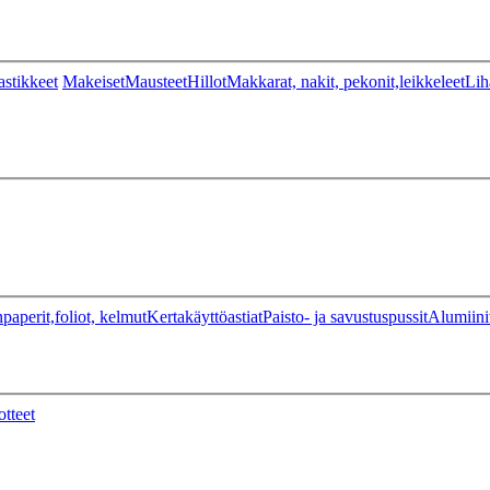
stikkeet
Makeiset
Mausteet
Hillot
Makkarat, nakit, pekonit,leikkeleet
Lih
paperit,foliot, kelmut
Kertakäyttöastiat
Paisto- ja savustuspussit
Alumiini
otteet