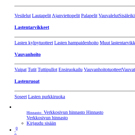
Vesilelut
Lautapelit
Ajanviettopelit
Palapelit
Vauvalelut
Sisäleiki
Lastentarvikkeet
Lasten kylpytuotteet
Lasten hampaidenhoito
Muut lastentarvikk
Vauvanhoito
Vaipat
Tutit
Tuttipullot
Ensiruokailu
Vauvanhoitotuotteet
Vauvat
Lastenruoat
Soseet
Lasten purkkiruoka
Verkkosivun hinnasto
Hinnasto
Hinnasto:
Verkkosivun hinnasto
Kirjaudu sisään
0
0