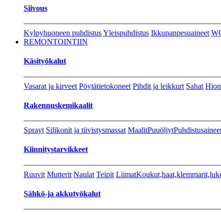
Siivous
Kylpyhuoneen puhdistus
Yleispuhdistus
Ikkunanpesuaineet
W
REMONTOINTIIN
Käsityökalut
Vasarat ja kirveet
Pöytätietokoneet
Pihdit ja leikkurt
Sahat
Hion
Rakennuskemikaalit
Sprayt
Silikonit ja tiivistysmassat
Maalit
Puuöljyt
Puhdistusainee
Kiinnitystarvikkeet
Ruuvit
Mutterit
Naulat
Teipit
Liimat
Koukut,haat,klemmarit,luk
Sähkö-ja akkutyökalut