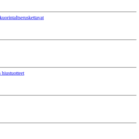
kuorinta
Itseruskettavat
 hiustuotteet