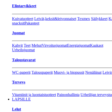
Elintarvikkeet
Kuivatuotteet
Leivät,keksit&leivonnaiset
Texmex
Säilykkeet
Ka
snacksit
Pakasteet
Juomat
Kahvit
Teet
Mehut
Virvoitusjuomat
Energiajuomat
Kaakaot
Urheilujuomat
Taloustavarat
WC-paperit
Talouspaperit
Muovi- ja biopussit
Nenäliinat
Leivin
Terveys
Vitamiinit ja luontaistuotteet
Painonhallinta
Urheilijan terveystu
LAPSILLE
Lelut