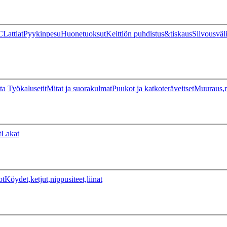
C
Lattiat
Pyykinpesu
Huonetuoksut
Keittiön puhdistus&tiskaus
Siivousväl
ta
Työkalusetit
Mitat ja suorakulmat
Puukot ja katkoteräveitset
Muuraus,r
t
Lakat
ot
Köydet,ketjut,nippusiteet,liinat