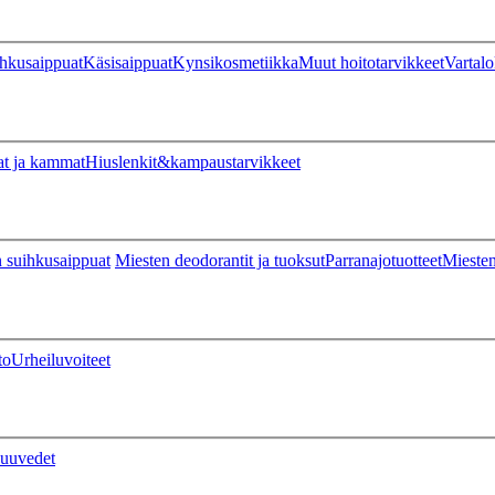
hkusaippuat
Käsisaippuat
Kynsikosmetiikka
Muut hoitotarvikkeet
Vartalo
at ja kammat
Hiuslenkit&kampaustarvikkeet
 suihkusaippuat
Miesten deodorantit ja tuoksut
Parranajotuotteet
Miesten
to
Urheiluvoiteet
uuvedet