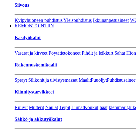
Siivous
Kylpyhuoneen puhdistus
Yleispuhdistus
Ikkunanpesuaineet
W
REMONTOINTIIN
Käsityökalut
Vasarat ja kirveet
Pöytätietokoneet
Pihdit ja leikkurt
Sahat
Hion
Rakennuskemikaalit
Sprayt
Silikonit ja tiivistysmassat
Maalit
Puuöljyt
Puhdistusainee
Kiinnitystarvikkeet
Ruuvit
Mutterit
Naulat
Teipit
Liimat
Koukut,haat,klemmarit,luk
Sähkö-ja akkutyökalut