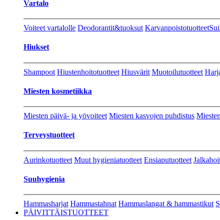
Vartalo
Voiteet vartalolle
Deodorantit&tuoksut
Karvanpoistotuotteet
Sui
Hiukset
Shampoot
Hiustenhoitotuotteet
Hiusvärit
Muotoilutuotteet
Harj
Miesten kosmetiikka
Miesten päivä- ja yövoiteet
Miesten kasvojen puhdistus
Miesten
Terveystuotteet
Aurinkotuotteet
Muut hygieniatuotteet
Ensiaputuotteet
Jalkahoi
Suuhygienia
Hammasharjat
Hammastahnat
Hammaslangat & hammastikut
S
PÄIVITTÄISTUOTTEET