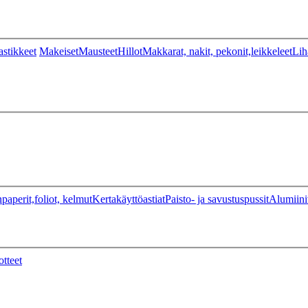
stikkeet
Makeiset
Mausteet
Hillot
Makkarat, nakit, pekonit,leikkeleet
Lih
paperit,foliot, kelmut
Kertakäyttöastiat
Paisto- ja savustuspussit
Alumiini
otteet