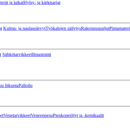
erät ja laikat
Hylsy- ja kärkisarjat
ot
Kulma- ja naulauslevyt
Työkalujen säilytys
Rakennuspaljut
Pintamateri
t
Sähkötarvikkeet
Ilmastointi
u liikunta
Palloilu
et
Venetarvikkeet
Veneenpesu
Pienkoneöljyt ja -kemikaalit