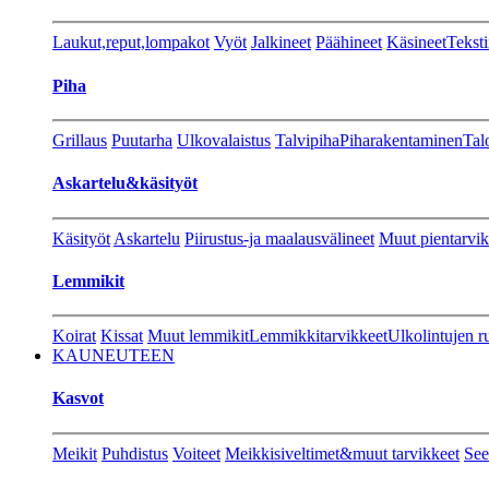
Laukut,reput,lompakot
Vyöt
Jalkineet
Päähineet
Käsineet
Teksti
Piha
Grillaus
Puutarha
Ulkovalaistus
Talvipiha
Piharakentaminen
Tal
Askartelu&käsityöt
Käsityöt
Askartelu
Piirustus-ja maalausvälineet
Muut pientarvik
Lemmikit
Koirat
Kissat
Muut lemmikit
Lemmikkitarvikkeet
Ulkolintujen r
KAUNEUTEEN
Kasvot
Meikit
Puhdistus
Voiteet
Meikkisiveltimet&muut tarvikkeet
See