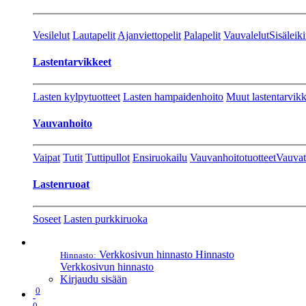
Vesilelut
Lautapelit
Ajanviettopelit
Palapelit
Vauvalelut
Sisäleiki
Lastentarvikkeet
Lasten kylpytuotteet
Lasten hampaidenhoito
Muut lastentarvikk
Vauvanhoito
Vaipat
Tutit
Tuttipullot
Ensiruokailu
Vauvanhoitotuotteet
Vauvat
Lastenruoat
Soseet
Lasten purkkiruoka
Verkkosivun hinnasto
Hinnasto
Hinnasto:
Verkkosivun hinnasto
Kirjaudu sisään
0
0