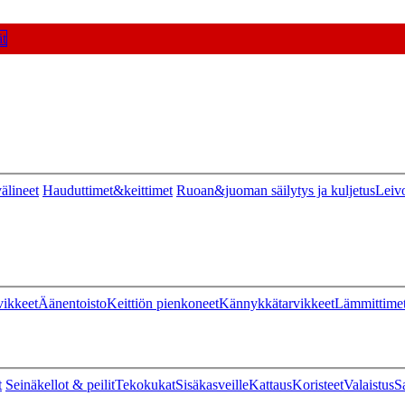
t
älineet
Hauduttimet&keittimet
Ruoan&juoman säilytys ja kuljetus
Leiv
vikkeet
Äänentoisto
Keittiön pienkoneet
Kännykkätarvikkeet
Lämmittime
t
Seinäkellot & peilit
Tekokukat
Sisäkasveille
Kattaus
Koristeet
Valaistus
S