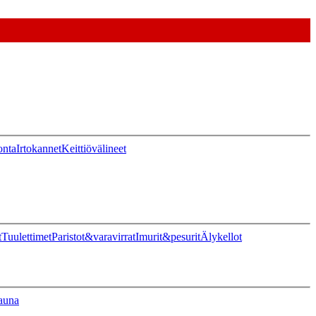
onta
Irtokannet
Keittiövälineet
t
Tuulettimet
Paristot&varavirrat
Imurit&pesurit
Älykellot
auna