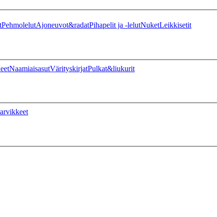
t
Pehmolelut
Ajoneuvot&radat
Pihapelit ja -lelut
Nuket
Leikkisetit
eet
Naamiaisasut
Värityskirjat
Pulkat&liukurit
arvikkeet