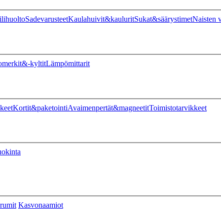
ilihuolto
Sadevarusteet
Kaulahuivit&kaulurit
Sukat&säärystimet
Naisten v
omerkit&-kyltit
Lämpömittarit
keet
Kortit&paketointi
Avaimenpertät&magneetit
Toimistotarvikkeet
uokinta
rumit
Kasvonaamiot