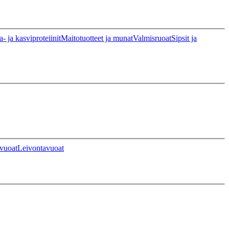
a- ja kasviproteiinit
Maitotuotteet ja munat
Valmisruoat
Sipsit ja
vuoat
Leivontavuoat