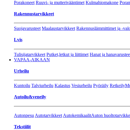
Porakoneet
Ruuvi- ja mutterivääntimet
Kulmahiomakone
Porant
Rakennustarvikkeet
Suojavarusteet
Maalaustarvikkeet
Rakennuslämmittimet ja -val
Lvis
Tulisijatarvikkeet
Putket,letkut ja liittimet
Hanat ja hanavarustee
VAPAA-AIKAAN
Urheilu
Kuntoilu
Talviurheilu
Kalastus
Vesiurheilu
Pyöräily
Retkeily
Mu
Autoilu&veneily
Autonpesu
Autotarvikkeet
Autokemikaalit
Auton huoltotarvikke
Tekstiilit