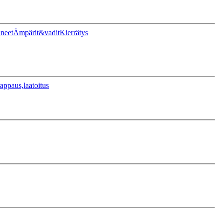
ineet
Ämpärit&vadit
Kierrätys
appaus,laatoitus