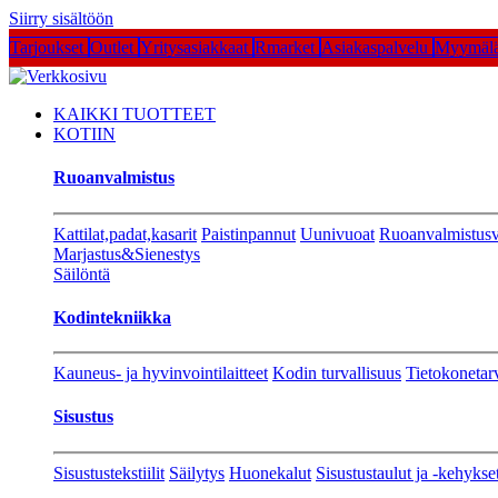
Siirry sisältöön
Tarjoukset
Outlet
Yritysasiakkaat
Rmarket
Asiakaspalvelu
Myymälä
KAIKKI TUOTTEET
KOTIIN
Ruoanvalmistus
Kattilat,padat,kasarit
Paistinpannut
Uunivuoat
Ruoanvalmistusv
Marjastus&Sienestys
Säilöntä
Kodintekniikka
Kauneus- ja hyvinvointilaitteet
Kodin turvallisuus
Tietokonetar
Sisustus
Sisustustekstiilit
Säilytys
Huonekalut
Sisustustaulut ja -kehykse