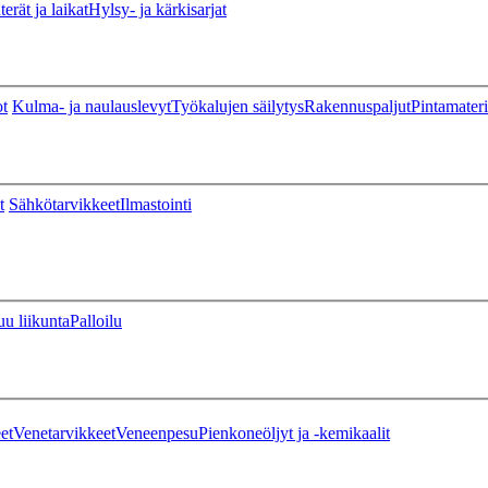
erät ja laikat
Hylsy- ja kärkisarjat
ot
Kulma- ja naulauslevyt
Työkalujen säilytys
Rakennuspaljut
Pintamateri
t
Sähkötarvikkeet
Ilmastointi
u liikunta
Palloilu
et
Venetarvikkeet
Veneenpesu
Pienkoneöljyt ja -kemikaalit