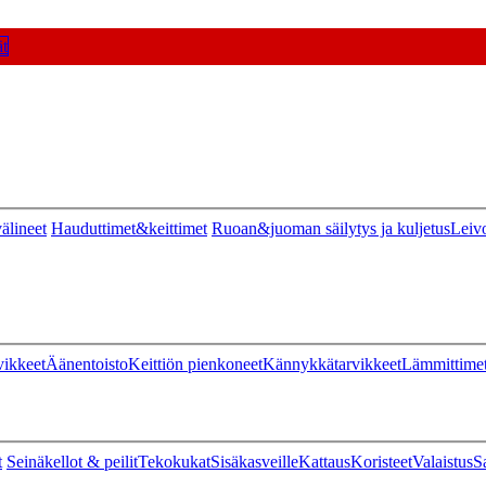
t
älineet
Hauduttimet&keittimet
Ruoan&juoman säilytys ja kuljetus
Leiv
vikkeet
Äänentoisto
Keittiön pienkoneet
Kännykkätarvikkeet
Lämmittime
t
Seinäkellot & peilit
Tekokukat
Sisäkasveille
Kattaus
Koristeet
Valaistus
S