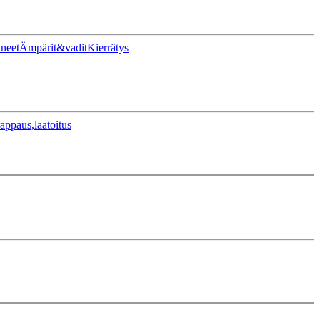
ineet
Ämpärit&vadit
Kierrätys
appaus,laatoitus