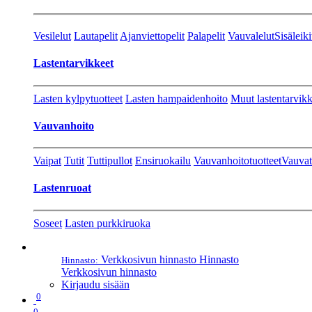
Vesilelut
Lautapelit
Ajanviettopelit
Palapelit
Vauvalelut
Sisäleiki
Lastentarvikkeet
Lasten kylpytuotteet
Lasten hampaidenhoito
Muut lastentarvikk
Vauvanhoito
Vaipat
Tutit
Tuttipullot
Ensiruokailu
Vauvanhoitotuotteet
Vauvat
Lastenruoat
Soseet
Lasten purkkiruoka
Verkkosivun hinnasto
Hinnasto
Hinnasto:
Verkkosivun hinnasto
Kirjaudu sisään
0
0