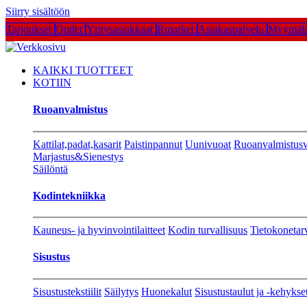
Siirry sisältöön
Tarjoukset
Outlet
Yritysasiakkaat
Rmarket
Asiakaspalvelu
Myymälä
KAIKKI TUOTTEET
KOTIIN
Ruoanvalmistus
Kattilat,padat,kasarit
Paistinpannut
Uunivuoat
Ruoanvalmistusv
Marjastus&Sienestys
Säilöntä
Kodintekniikka
Kauneus- ja hyvinvointilaitteet
Kodin turvallisuus
Tietokonetar
Sisustus
Sisustustekstiilit
Säilytys
Huonekalut
Sisustustaulut ja -kehykse