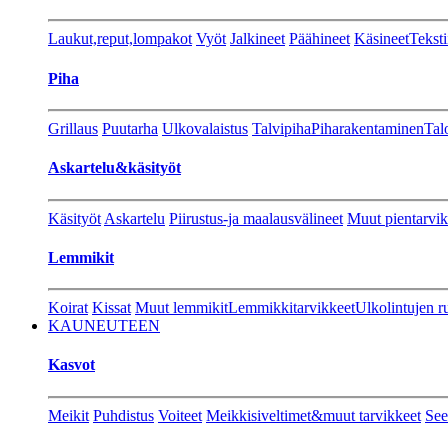
Laukut,reput,lompakot
Vyöt
Jalkineet
Päähineet
Käsineet
Teksti
Piha
Grillaus
Puutarha
Ulkovalaistus
Talvipiha
Piharakentaminen
Tal
Askartelu&käsityöt
Käsityöt
Askartelu
Piirustus-ja maalausvälineet
Muut pientarvik
Lemmikit
Koirat
Kissat
Muut lemmikit
Lemmikkitarvikkeet
Ulkolintujen r
KAUNEUTEEN
Kasvot
Meikit
Puhdistus
Voiteet
Meikkisiveltimet&muut tarvikkeet
See