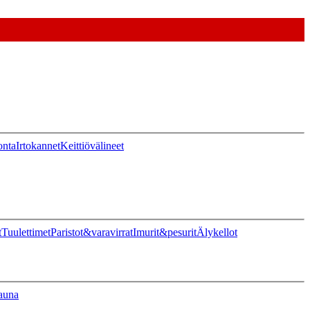
onta
Irtokannet
Keittiövälineet
t
Tuulettimet
Paristot&varavirrat
Imurit&pesurit
Älykellot
auna