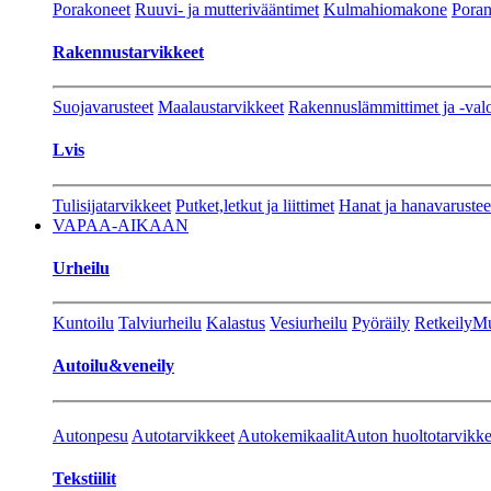
Porakoneet
Ruuvi- ja mutterivääntimet
Kulmahiomakone
Porant
Rakennustarvikkeet
Suojavarusteet
Maalaustarvikkeet
Rakennuslämmittimet ja -val
Lvis
Tulisijatarvikkeet
Putket,letkut ja liittimet
Hanat ja hanavarustee
VAPAA-AIKAAN
Urheilu
Kuntoilu
Talviurheilu
Kalastus
Vesiurheilu
Pyöräily
Retkeily
Mu
Autoilu&veneily
Autonpesu
Autotarvikkeet
Autokemikaalit
Auton huoltotarvikke
Tekstiilit