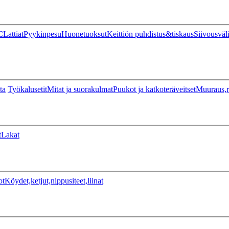
C
Lattiat
Pyykinpesu
Huonetuoksut
Keittiön puhdistus&tiskaus
Siivousväl
ta
Työkalusetit
Mitat ja suorakulmat
Puukot ja katkoteräveitset
Muuraus,r
t
Lakat
ot
Köydet,ketjut,nippusiteet,liinat