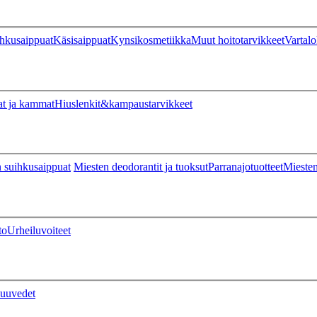
hkusaippuat
Käsisaippuat
Kynsikosmetiikka
Muut hoitotarvikkeet
Vartalo
at ja kammat
Hiuslenkit&kampaustarvikkeet
 suihkusaippuat
Miesten deodorantit ja tuoksut
Parranajotuotteet
Miesten
to
Urheiluvoiteet
uuvedet