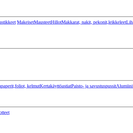
stikkeet
Makeiset
Mausteet
Hillot
Makkarat, nakit, pekonit,leikkeleet
Lih
paperit,foliot, kelmut
Kertakäyttöastiat
Paisto- ja savustuspussit
Alumiini
otteet