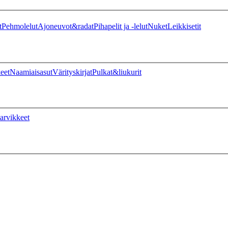
t
Pehmolelut
Ajoneuvot&radat
Pihapelit ja -lelut
Nuket
Leikkisetit
eet
Naamiaisasut
Värityskirjat
Pulkat&liukurit
arvikkeet