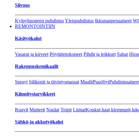
Siivous
Kylpyhuoneen puhdistus
Yleispuhdistus
Ikkunanpesuaineet
W
REMONTOINTIIN
Käsityökalut
Vasarat ja kirveet
Pöytätietokoneet
Pihdit ja leikkurt
Sahat
Hion
Rakennuskemikaalit
Sprayt
Silikonit ja tiivistysmassat
Maalit
Puuöljyt
Puhdistusainee
Kiinnitystarvikkeet
Ruuvit
Mutterit
Naulat
Teipit
Liimat
Koukut,haat,klemmarit,luk
Sähkö-ja akkutyökalut