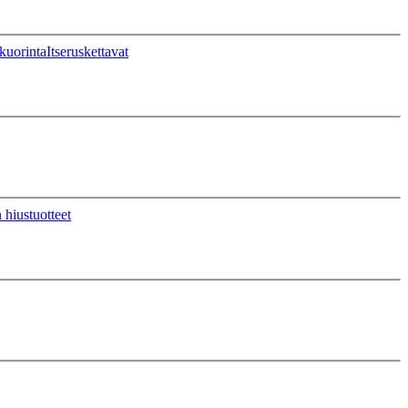
kuorinta
Itseruskettavat
 hiustuotteet