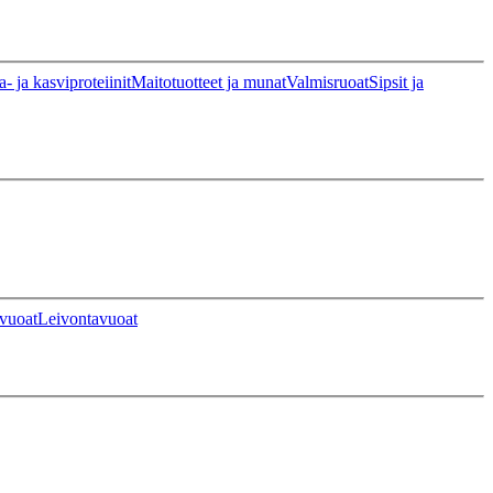
a- ja kasviproteiinit
Maitotuotteet ja munat
Valmisruoat
Sipsit ja
vuoat
Leivontavuoat