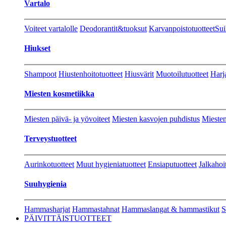
Vartalo
Voiteet vartalolle
Deodorantit&tuoksut
Karvanpoistotuotteet
Sui
Hiukset
Shampoot
Hiustenhoitotuotteet
Hiusvärit
Muotoilutuotteet
Harj
Miesten kosmetiikka
Miesten päivä- ja yövoiteet
Miesten kasvojen puhdistus
Miesten
Terveystuotteet
Aurinkotuotteet
Muut hygieniatuotteet
Ensiaputuotteet
Jalkahoi
Suuhygienia
Hammasharjat
Hammastahnat
Hammaslangat & hammastikut
S
PÄIVITTÄISTUOTTEET