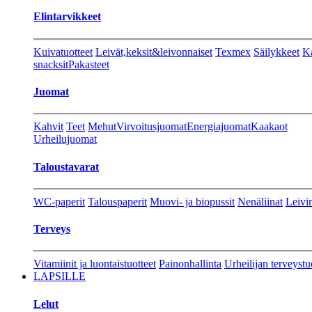
Elintarvikkeet
Kuivatuotteet
Leivät,keksit&leivonnaiset
Texmex
Säilykkeet
Ka
snacksit
Pakasteet
Juomat
Kahvit
Teet
Mehut
Virvoitusjuomat
Energiajuomat
Kaakaot
Urheilujuomat
Taloustavarat
WC-paperit
Talouspaperit
Muovi- ja biopussit
Nenäliinat
Leivin
Terveys
Vitamiinit ja luontaistuotteet
Painonhallinta
Urheilijan terveystu
LAPSILLE
Lelut