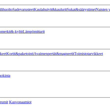
ilihuolto
Sadevarusteet
Kaulahuivit&kaulurit
Sukat&säärystimet
Naisten v
omerkit&-kyltit
Lämpömittarit
keet
Kortit&paketointi
Avaimenpertät&magneetit
Toimistotarvikkeet
uokinta
rumit
Kasvonaamiot