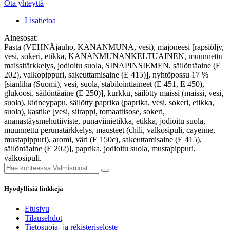
Ota yhteyttä
Lisätietoa
Ainesosat:
Pasta (VEHNÄjauho, KANANMUNA, vesi), majoneesi [rapsiöljy,
vesi, sokeri, etikka, KANANMUNANKELTUAINEN, muunnettu
maissitärkkelys, jodioitu suola, SINAPINSIEMEN, säilöntäaine (E
202), valkopippuri, sakeuttamisaine (E 415)], nyhtöpossu 17 %
[sianliha (Suomi), vesi, suola, stabilointiaineet (E 451, E 450),
glukoosi, säilöntäaine (E 250)], kurkku, säilötty maissi (maissi, vesi,
suola), kidneypapu, säilötty paprika (paprika, vesi, sokeri, etikka,
suola), kastike [vesi, siirappi, tomaattisose, sokeri,
ananastäysmehutiiviste, punaviinietikka, etikka, jodioitu suola,
muunnettu perunatärkkelys, mausteet (chili, valkosipuli, cayenne,
mustapippuri), aromi, väri (E 150c), sakeuttamisaine (E 415),
säilöntäaine (E 202)], paprika, jodioitu suola, mustapippuri,
valkosipuli.
Hyödyllisiä linkkejä
Etusivu
Tilausehdot
Tietosuoja- ja rekisteriseloste