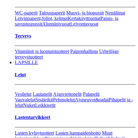
WC-paperit
Talouspaperit
Muovi- ja biopussit
Nenäliinat
Leivinpaperit,foliot, kelmut
Kertakäyttöastiat
Paisto- ja
savustuspussit
Alumiinivuoat
Leivontavuoat
Terveys
Vitamiinit ja luontaistuotteet
Painonhallinta
Urheilijan
terveystuotteet
LAPSILLE
Lelut
Vesilelut
Lautapelit
Ajanviettopelit
Palapelit
Vauvalelut
Sisäleikit
Pehmolelut
Ajoneuvot&radat
Pihapelit ja -
lelut
Nuket
Leikkisetit
Lastentarvikkeet
Lasten kylpytuotteet
Lasten hampaidenhoito
Muut