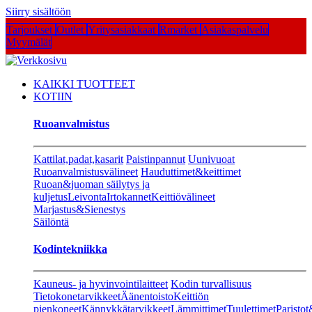
Siirry sisältöön
Tarjoukset
Outlet
Yritysasiakkaat
Rmarket
Asiakaspalvelu
Myymälät
KAIKKI TUOTTEET
KOTIIN
Ruoanvalmistus
Kattilat,padat,kasarit
Paistinpannut
Uunivuoat
Ruoanvalmistusvälineet
Hauduttimet&keittimet
Ruoan&juoman säilytys ja
kuljetus
Leivonta
Irtokannet
Keittiövälineet
Marjastus&Sienestys
Säilöntä
Kodintekniikka
Kauneus- ja hyvinvointilaitteet
Kodin turvallisuus
Tietokonetarvikkeet
Äänentoisto
Keittiön
pienkoneet
Kännykkätarvikkeet
Lämmittimet
Tuulettimet
Paristot