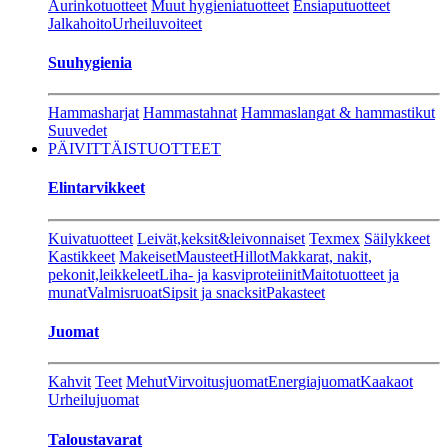
Aurinkotuotteet
Muut hygieniatuotteet
Ensiaputuotteet
Jalkahoito
Urheiluvoiteet
Suuhygienia
Hammasharjat
Hammastahnat
Hammaslangat & hammastikut
Suuvedet
PÄIVITTÄISTUOTTEET
Elintarvikkeet
Kuivatuotteet
Leivät,keksit&leivonnaiset
Texmex
Säilykkeet
Kastikkeet
Makeiset
Mausteet
Hillot
Makkarat, nakit,
pekonit,leikkeleet
Liha- ja kasviproteiinit
Maitotuotteet ja
munat
Valmisruoat
Sipsit ja snacksit
Pakasteet
Juomat
Kahvit
Teet
Mehut
Virvoitusjuomat
Energiajuomat
Kaakaot
Urheilujuomat
Taloustavarat