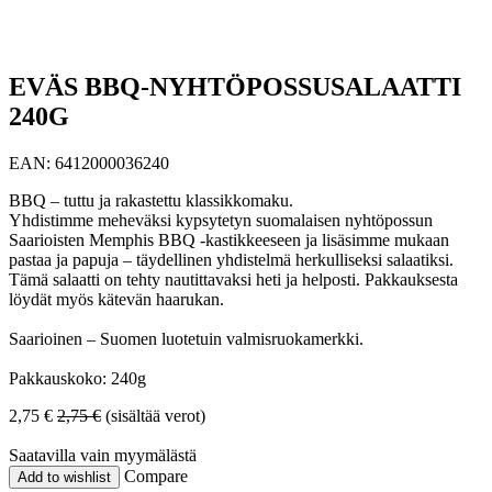
EVÄS BBQ-NYHTÖPOSSUSALAATTI
240G
EAN:
6412000036240
BBQ – tuttu ja rakastettu klassikkomaku.
Yhdistimme meheväksi kypsytetyn suomalaisen nyhtöpossun
Saarioisten Memphis BBQ -kastikkeeseen ja lisäsimme mukaan
pastaa ja papuja – täydellinen yhdistelmä herkulliseksi salaatiksi.
Tämä salaatti on tehty nautittavaksi heti ja helposti. Pakkauksesta
löydät myös kätevän haarukan.
Saarioinen – Suomen luotetuin valmisruokamerkki.
Pakkauskoko: 240g
2,75
€
2,75
€
(sisältää verot)
Saatavilla vain myymälästä
Compare
Add to wishlist