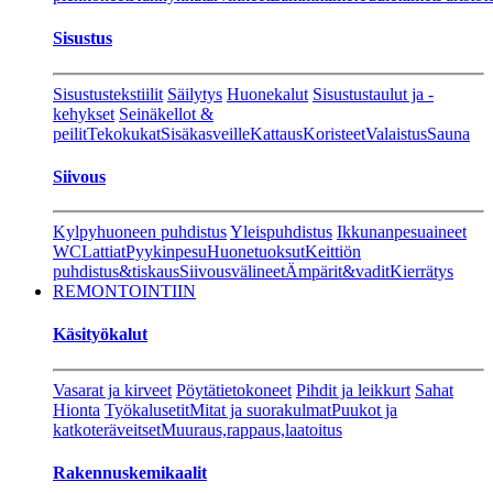
Sisustus
Sisustustekstiilit
Säilytys
Huonekalut
Sisustustaulut ja -
kehykset
Seinäkellot &
peilit
Tekokukat
Sisäkasveille
Kattaus
Koristeet
Valaistus
Sauna
Siivous
Kylpyhuoneen puhdistus
Yleispuhdistus
Ikkunanpesuaineet
WC
Lattiat
Pyykinpesu
Huonetuoksut
Keittiön
puhdistus&tiskaus
Siivousvälineet
Ämpärit&vadit
Kierrätys
REMONTOINTIIN
Käsityökalut
Vasarat ja kirveet
Pöytätietokoneet
Pihdit ja leikkurt
Sahat
Hionta
Työkalusetit
Mitat ja suorakulmat
Puukot ja
katkoteräveitset
Muuraus,rappaus,laatoitus
Rakennuskemikaalit