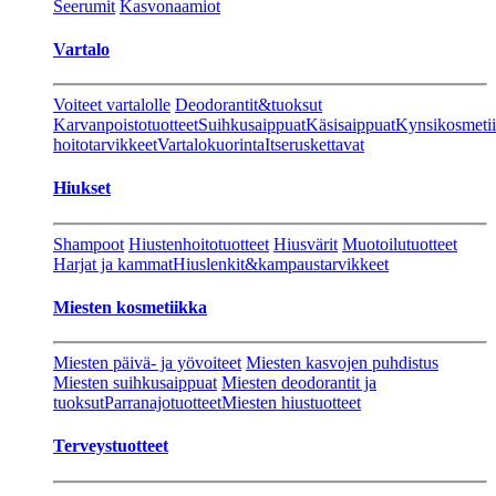
Seerumit
Kasvonaamiot
Vartalo
Voiteet vartalolle
Deodorantit&tuoksut
Karvanpoistotuotteet
Suihkusaippuat
Käsisaippuat
Kynsikosmeti
hoitotarvikkeet
Vartalokuorinta
Itseruskettavat
Hiukset
Shampoot
Hiustenhoitotuotteet
Hiusvärit
Muotoilutuotteet
Harjat ja kammat
Hiuslenkit&kampaustarvikkeet
Miesten kosmetiikka
Miesten päivä- ja yövoiteet
Miesten kasvojen puhdistus
Miesten suihkusaippuat
Miesten deodorantit ja
tuoksut
Parranajotuotteet
Miesten hiustuotteet
Terveystuotteet