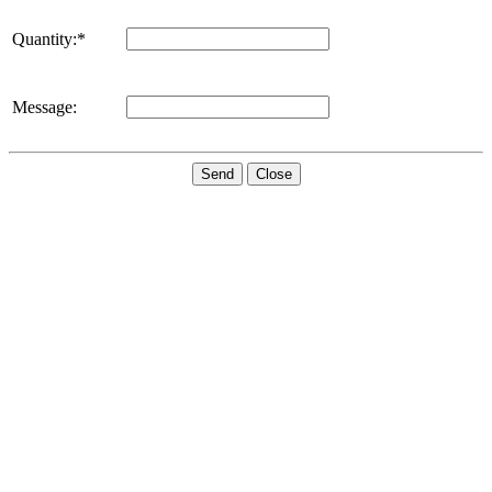
Quantity:*
Message:
Send
Close