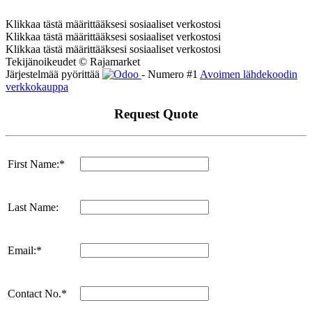
Klikkaa tästä määrittääksesi sosiaaliset verkostosi
Klikkaa tästä määrittääksesi sosiaaliset verkostosi
Klikkaa tästä määrittääksesi sosiaaliset verkostosi
Tekijänoikeudet © Rajamarket
Järjestelmää pyörittää
- Numero #1
Avoimen lähdekoodin
verkkokauppa
Request Quote
First Name:*
Last Name:
Email:*
Contact No.*