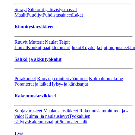
Sprayt
Silikonit ja tiivistysmassat
Maalit
Puuöljyt
Puhdistusaineet
Lakat
Kiinnitystarvikkeet
Ruuvit
Mutterit
Naulat
Teipit
Liimat
Koukut,haat,klemmarit,lukot
Köydet,ketjut,nippusiteet,lii
Sähkö-ja akkutyökalut
Porakoneet
Ruuvi- ja mutterivääntimet
Kulmahiomakone
Poranterät ja laikat
Hylsy- ja kärkisarjat
Rakennustarvikkeet
Suojavarusteet
Maalaustarvikkeet
Rakennuslämmittimet ja -
valot
Kulma- ja naulauslevyt
Työkalujen
säilytys
Rakennuspaljut
Pintamateriaalit
Lvis