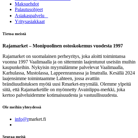
Maksuehdot
Palautusohjeet
Asia​k​aspalvelu
​Yritysasiakkaat
Tietoa meistä
Rajamarket – Monipuolinen ostoskokemus vuodesta 1997
Rajamarket on suomalainen perheyritys, joka aloitti toimintansa
vuonna 1997 Vaalimaalla ja on sittemmin laajentunut useisiin muihin
kaupunkeihin. Nykyisin myymälämme palvelevat Vaalimaalla,
Karhulassa, Mustolassa, Lappeenrannassa ja Imatralla. Kesällä 2024
laajensimme toimintaamme Lahteen, jossa avattiin
brändiuudistuksen myötä uusi Rmarket-myymälä. Olemme ylpeitä
siitä, että Rajamarketille on myönnetty Avainlippu-merkki, joka
kertoo palveluidemme kotimaisuudesta ja vastuullisuudesta.
Ole meihin yhteydessä
info@r
market.fi
Seuraa meitä