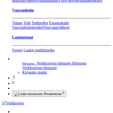
lastentarvikkeet
Naamiaisasut
Värityskirjat
Pulkat&liukurit
Vauvanhoito
Vaipat
Tutit
Tuttipullot
Ensiruokailu
Vauvanhoitotuotteet
Vauvatarvikkeet
Lastenruoat
Soseet
Lasten purkkiruoka
Verkkosivun hinnasto
Hinnasto
Hinnasto:
Verkkosivun hinnasto
Kirjaudu sisään
0
0
0