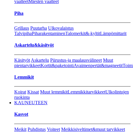
vaatteet
Miesten vaatteet
Piha
Grillaus
Puutarha
Ulkovalaistus
Talvipiha
Piharakentaminen
Talomerkit&-kyltit
Lämpömittarit
Askartelu&käsityöt
Käsityöt
Askartelu
Piirustus-ja maalausvälineet
Muut
pientarvikkeet
Kortit&paketointi
Avaimenpertät&magneetit
Toimi
Lemmikit
Koirat
Kissat
Muut lemmikit
Lemmikkitarvikkeet
Ulkolintujen
ruokinta
KAUNEUTEEN
Kasvot
Meikit
Puhdistus
Voiteet
Meikkisiveltimet&muut tarvikkeet