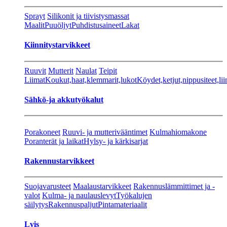
Sprayt
Silikonit ja tiivistysmassat
Maalit
Puuöljyt
Puhdistusaineet
Lakat
Kiinnitystarvikkeet
Ruuvit
Mutterit
Naulat
Teipit
Liimat
Koukut,haat,klemmarit,lukot
Köydet,ketjut,nippusiteet,lii
Sähkö-ja akkutyökalut
Porakoneet
Ruuvi- ja mutterivääntimet
Kulmahiomakone
Poranterät ja laikat
Hylsy- ja kärkisarjat
Rakennustarvikkeet
Suojavarusteet
Maalaustarvikkeet
Rakennuslämmittimet ja -
valot
Kulma- ja naulauslevyt
Työkalujen
säilytys
Rakennuspaljut
Pintamateriaalit
Lvis