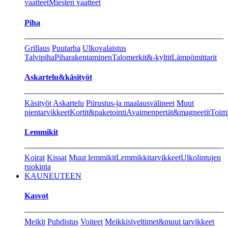
vaatteet
Miesten vaatteet
Piha
Grillaus
Puutarha
Ulkovalaistus
Talvipiha
Piharakentaminen
Talomerkit&-kyltit
Lämpömittarit
Askartelu&käsityöt
Käsityöt
Askartelu
Piirustus-ja maalausvälineet
Muut
pientarvikkeet
Kortit&paketointi
Avaimenpertät&magneetit
Toimi
Lemmikit
Koirat
Kissat
Muut lemmikit
Lemmikkitarvikkeet
Ulkolintujen
ruokinta
KAUNEUTEEN
Kasvot
Meikit
Puhdistus
Voiteet
Meikkisiveltimet&muut tarvikkeet