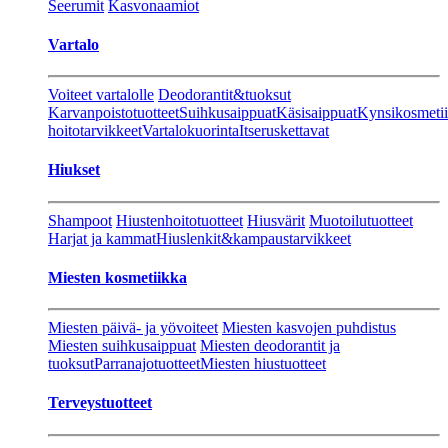
Seerumit
Kasvonaamiot
Vartalo
Voiteet vartalolle
Deodorantit&tuoksut
Karvanpoistotuotteet
Suihkusaippuat
Käsisaippuat
Kynsikosmeti
hoitotarvikkeet
Vartalokuorinta
Itseruskettavat
Hiukset
Shampoot
Hiustenhoitotuotteet
Hiusvärit
Muotoilutuotteet
Harjat ja kammat
Hiuslenkit&kampaustarvikkeet
Miesten kosmetiikka
Miesten päivä- ja yövoiteet
Miesten kasvojen puhdistus
Miesten suihkusaippuat
Miesten deodorantit ja
tuoksut
Parranajotuotteet
Miesten hiustuotteet
Terveystuotteet