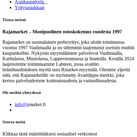
Asia​k​aspalvelu
​Yritysasiakkaat
Tietoa meistä
Rajamarket – Monipuolinen ostoskokemus vuodesta 1997
Rajamarket on suomalainen perheyritys, joka aloitti toimintansa
vuonna 1997 Vaalimaalla ja on sittemmin laajentunut useisiin muihin
kaupunkeihin. Nykyisin myymälämme palvelevat Vaalimaalla,
Karhulassa, Mustolassa, Lappeenrannassa ja Imatralla. Kesällä 2024
laajensimme toimintaamme Lahteen, jossa avattiin
brändiuudistuksen myötä uusi Rmarket-myymälä. Olemme ylpeitä
siitä, että Rajamarketille on myönnetty Avainlippu-merkki, joka
kertoo palveluidemme kotimaisuudesta ja vastuullisuudesta.
Ole meihin yhteydessä
info@r
market.fi
Seuraa meitä
Klikkaa tästä määrittääksesi sosiaaliset verkostosi