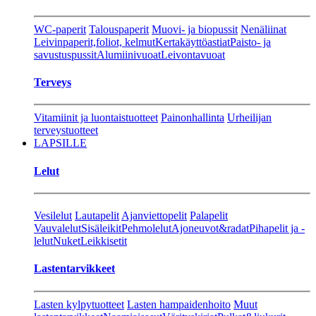
WC-paperit
Talouspaperit
Muovi- ja biopussit
Nenäliinat
Leivinpaperit,foliot, kelmut
Kertakäyttöastiat
Paisto- ja
savustuspussit
Alumiinivuoat
Leivontavuoat
Terveys
Vitamiinit ja luontaistuotteet
Painonhallinta
Urheilijan
terveystuotteet
LAPSILLE
Lelut
Vesilelut
Lautapelit
Ajanviettopelit
Palapelit
Vauvalelut
Sisäleikit
Pehmolelut
Ajoneuvot&radat
Pihapelit ja -
lelut
Nuket
Leikkisetit
Lastentarvikkeet
Lasten kylpytuotteet
Lasten hampaidenhoito
Muut