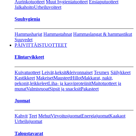
Aurinkotuotteet
Muut hygieniatuotteet
Ensiaputuotteet
Jalkahoito
Urheiluvoiteet
Suuhygienia
Hammasharjat
Hammastahnat
Hammaslangat & hammastikut
Suuvedet
PÄIVITTÄISTUOTTEET
Elintarvikkeet
Kuivatuotteet
Leivät,keksit&leivonnaiset
Texmex
Säilykkeet
Kastikkeet
Makeiset
Mausteet
Hillot
Makkarat, nakit,
pekonit,leikkeleet
Liha- ja kasviproteiinit
Maitotuotteet ja
munat
Valmisruoat
Sipsit ja snacksit
Pakasteet
Juomat
Kahvit
Teet
Mehut
Virvoitusjuomat
Energiajuomat
Kaakaot
Urheilujuomat
Taloustavarat