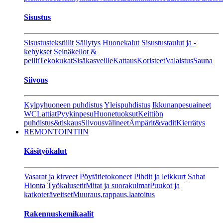
Sisustus
Sisustustekstiilit
Säilytys
Huonekalut
Sisustustaulut ja -
kehykset
Seinäkellot &
peilit
Tekokukat
Sisäkasveille
Kattaus
Koristeet
Valaistus
Sauna
Siivous
Kylpyhuoneen puhdistus
Yleispuhdistus
Ikkunanpesuaineet
WC
Lattiat
Pyykinpesu
Huonetuoksut
Keittiön
puhdistus&tiskaus
Siivousvälineet
Ämpärit&vadit
Kierrätys
REMONTOINTIIN
Käsityökalut
Vasarat ja kirveet
Pöytätietokoneet
Pihdit ja leikkurt
Sahat
Hionta
Työkalusetit
Mitat ja suorakulmat
Puukot ja
katkoteräveitset
Muuraus,rappaus,laatoitus
Rakennuskemikaalit