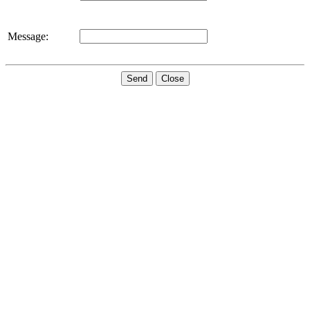
Message:
Send
Close