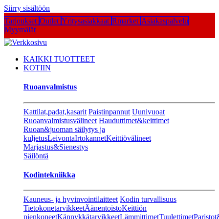
Siirry sisältöön
Tarjoukset
Outlet
Yritysasiakkaat
Rmarket
Asiakaspalvelu
Myymälät
KAIKKI TUOTTEET
KOTIIN
Ruoanvalmistus
Kattilat,padat,kasarit
Paistinpannut
Uunivuoat
Ruoanvalmistusvälineet
Hauduttimet&keittimet
Ruoan&juoman säilytys ja
kuljetus
Leivonta
Irtokannet
Keittiövälineet
Marjastus&Sienestys
Säilöntä
Kodintekniikka
Kauneus- ja hyvinvointilaitteet
Kodin turvallisuus
Tietokonetarvikkeet
Äänentoisto
Keittiön
pienkoneet
Kännykkätarvikkeet
Lämmittimet
Tuulettimet
Paristot