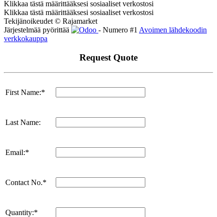
Klikkaa tästä määrittääksesi sosiaaliset verkostosi
Klikkaa tästä määrittääksesi sosiaaliset verkostosi
Tekijänoikeudet © Rajamarket
Järjestelmää pyörittää
- Numero #1
Avoimen lähdekoodin
verkkokauppa
Request Quote
First Name:*
Last Name:
Email:*
Contact No.*
Quantity:*