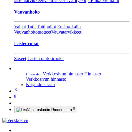
lastentarvikkeet
Naamiaisasut
Värityskirjat
Pulkat&liukurit
Vauvanhoito
Vaipat
Tutit
Tuttipullot
Ensiruokailu
Vauvanhoitotuotteet
Vauvatarvikkeet
Lastenruoat
Soseet
Lasten purkkiruoka
Verkkosivun hinnasto
Hinnasto
Hinnasto:
Verkkosivun hinnasto
Kirjaudu sisään
0
0
0