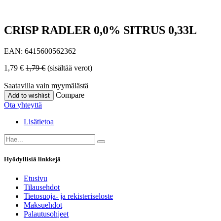
CRISP RADLER 0,0% SITRUS 0,33L
EAN:
6415600562362
1,79
€
1,79
€
(sisältää verot)
Saatavilla vain myymälästä
Compare
Add to wishlist
Ota yhteyttä
Lisätietoa
Hyödyllisiä linkkejä
Etusivu
Tilausehdot
Tietosuoja- ja rekisteriseloste
Maksuehdot
Palautusohjeet