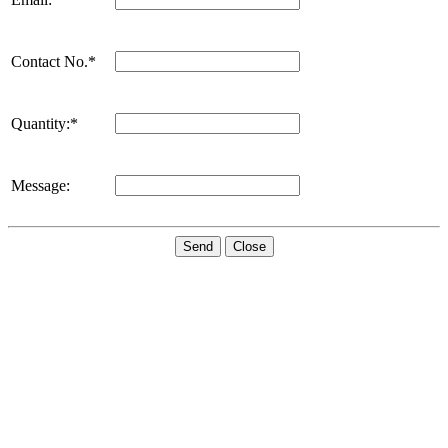
Contact No.*
Quantity:*
Message:
Send
Close