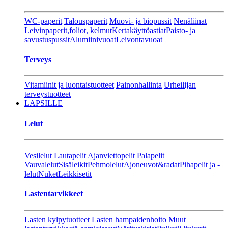
WC-paperit
Talouspaperit
Muovi- ja biopussit
Nenäliinat
Leivinpaperit,foliot, kelmut
Kertakäyttöastiat
Paisto- ja
savustuspussit
Alumiinivuoat
Leivontavuoat
Terveys
Vitamiinit ja luontaistuotteet
Painonhallinta
Urheilijan
terveystuotteet
LAPSILLE
Lelut
Vesilelut
Lautapelit
Ajanviettopelit
Palapelit
Vauvalelut
Sisäleikit
Pehmolelut
Ajoneuvot&radat
Pihapelit ja -
lelut
Nuket
Leikkisetit
Lastentarvikkeet
Lasten kylpytuotteet
Lasten hampaidenhoito
Muut