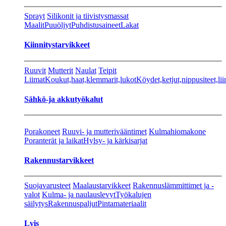
Sprayt
Silikonit ja tiivistysmassat
Maalit
Puuöljyt
Puhdistusaineet
Lakat
Kiinnitystarvikkeet
Ruuvit
Mutterit
Naulat
Teipit
Liimat
Koukut,haat,klemmarit,lukot
Köydet,ketjut,nippusiteet,lii
Sähkö-ja akkutyökalut
Porakoneet
Ruuvi- ja mutterivääntimet
Kulmahiomakone
Poranterät ja laikat
Hylsy- ja kärkisarjat
Rakennustarvikkeet
Suojavarusteet
Maalaustarvikkeet
Rakennuslämmittimet ja -
valot
Kulma- ja naulauslevyt
Työkalujen
säilytys
Rakennuspaljut
Pintamateriaalit
Lvis