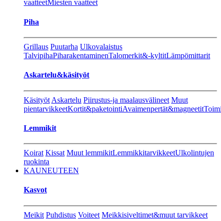
vaatteet
Miesten vaatteet
Piha
Grillaus
Puutarha
Ulkovalaistus
Talvipiha
Piharakentaminen
Talomerkit&-kyltit
Lämpömittarit
Askartelu&käsityöt
Käsityöt
Askartelu
Piirustus-ja maalausvälineet
Muut
pientarvikkeet
Kortit&paketointi
Avaimenpertät&magneetit
Toimi
Lemmikit
Koirat
Kissat
Muut lemmikit
Lemmikkitarvikkeet
Ulkolintujen
ruokinta
KAUNEUTEEN
Kasvot
Meikit
Puhdistus
Voiteet
Meikkisiveltimet&muut tarvikkeet