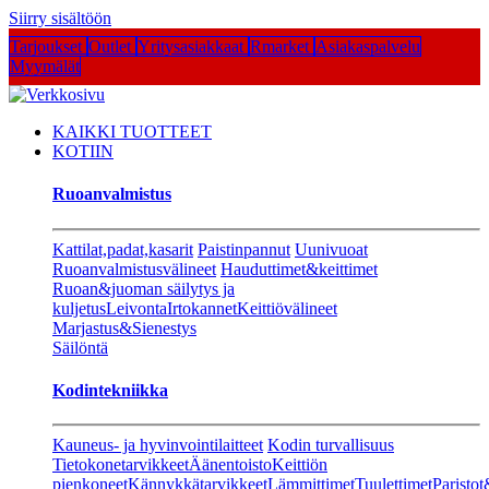
Siirry sisältöön
Tarjoukset
Outlet
Yritysasiakkaat
Rmarket
Asiakaspalvelu
Myymälät
KAIKKI TUOTTEET
KOTIIN
Ruoanvalmistus
Kattilat,padat,kasarit
Paistinpannut
Uunivuoat
Ruoanvalmistusvälineet
Hauduttimet&keittimet
Ruoan&juoman säilytys ja
kuljetus
Leivonta
Irtokannet
Keittiövälineet
Marjastus&Sienestys
Säilöntä
Kodintekniikka
Kauneus- ja hyvinvointilaitteet
Kodin turvallisuus
Tietokonetarvikkeet
Äänentoisto
Keittiön
pienkoneet
Kännykkätarvikkeet
Lämmittimet
Tuulettimet
Paristot