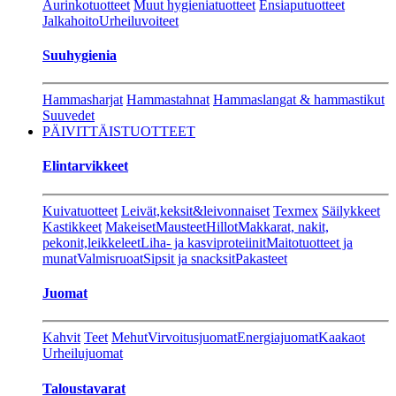
Aurinkotuotteet
Muut hygieniatuotteet
Ensiaputuotteet
Jalkahoito
Urheiluvoiteet
Suuhygienia
Hammasharjat
Hammastahnat
Hammaslangat & hammastikut
Suuvedet
PÄIVITTÄISTUOTTEET
Elintarvikkeet
Kuivatuotteet
Leivät,keksit&leivonnaiset
Texmex
Säilykkeet
Kastikkeet
Makeiset
Mausteet
Hillot
Makkarat, nakit,
pekonit,leikkeleet
Liha- ja kasviproteiinit
Maitotuotteet ja
munat
Valmisruoat
Sipsit ja snacksit
Pakasteet
Juomat
Kahvit
Teet
Mehut
Virvoitusjuomat
Energiajuomat
Kaakaot
Urheilujuomat
Taloustavarat