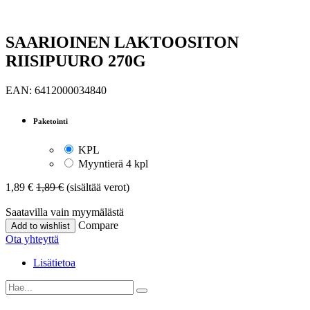
SAARIOINEN LAKTOOSITON
RIISIPUURO 270G
EAN:
6412000034840
Paketointi
KPL
Myyntierä 4 kpl
1,89
€
1,89
€
(sisältää verot)
Saatavilla vain myymälästä
Compare
Add to wishlist
Ota yhteyttä
Lisätietoa