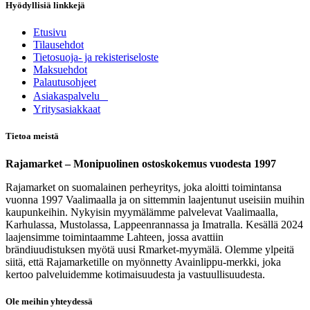
Hyödyllisiä linkkejä
Etusivu
Tilausehdot
Tietosuoja- ja rekisteriseloste
Maksuehdot
Palautusohjeet
Asia​k​aspalvelu
​Yritysasiakkaat
Tietoa meistä
Rajamarket – Monipuolinen ostoskokemus vuodesta 1997
Rajamarket on suomalainen perheyritys, joka aloitti toimintansa
vuonna 1997 Vaalimaalla ja on sittemmin laajentunut useisiin muihin
kaupunkeihin. Nykyisin myymälämme palvelevat Vaalimaalla,
Karhulassa, Mustolassa, Lappeenrannassa ja Imatralla. Kesällä 2024
laajensimme toimintaamme Lahteen, jossa avattiin
brändiuudistuksen myötä uusi Rmarket-myymälä. Olemme ylpeitä
siitä, että Rajamarketille on myönnetty Avainlippu-merkki, joka
kertoo palveluidemme kotimaisuudesta ja vastuullisuudesta.
Ole meihin yhteydessä