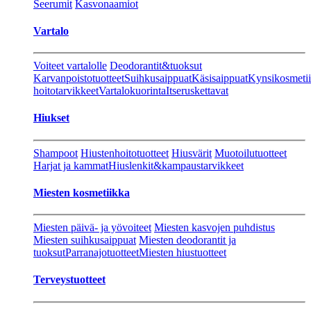
Seerumit
Kasvonaamiot
Vartalo
Voiteet vartalolle
Deodorantit&tuoksut
Karvanpoistotuotteet
Suihkusaippuat
Käsisaippuat
Kynsikosmeti
hoitotarvikkeet
Vartalokuorinta
Itseruskettavat
Hiukset
Shampoot
Hiustenhoitotuotteet
Hiusvärit
Muotoilutuotteet
Harjat ja kammat
Hiuslenkit&kampaustarvikkeet
Miesten kosmetiikka
Miesten päivä- ja yövoiteet
Miesten kasvojen puhdistus
Miesten suihkusaippuat
Miesten deodorantit ja
tuoksut
Parranajotuotteet
Miesten hiustuotteet
Terveystuotteet