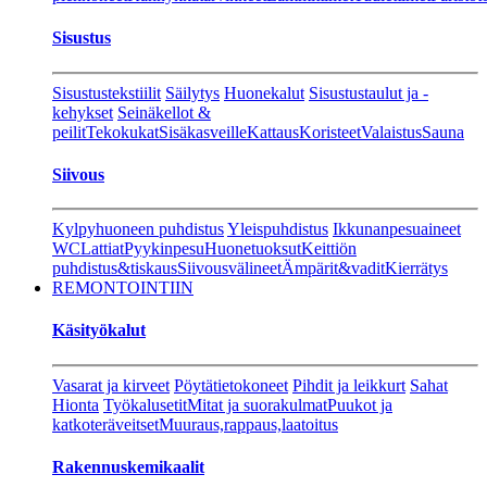
Sisustus
Sisustustekstiilit
Säilytys
Huonekalut
Sisustustaulut ja -
kehykset
Seinäkellot &
peilit
Tekokukat
Sisäkasveille
Kattaus
Koristeet
Valaistus
Sauna
Siivous
Kylpyhuoneen puhdistus
Yleispuhdistus
Ikkunanpesuaineet
WC
Lattiat
Pyykinpesu
Huonetuoksut
Keittiön
puhdistus&tiskaus
Siivousvälineet
Ämpärit&vadit
Kierrätys
REMONTOINTIIN
Käsityökalut
Vasarat ja kirveet
Pöytätietokoneet
Pihdit ja leikkurt
Sahat
Hionta
Työkalusetit
Mitat ja suorakulmat
Puukot ja
katkoteräveitset
Muuraus,rappaus,laatoitus
Rakennuskemikaalit