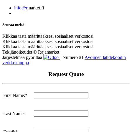
info@r
market.fi
Seuraa meitä
Klikkaa tästä määrittääksesi sosiaaliset verkostosi
Klikkaa tästä määrittääksesi sosiaaliset verkostosi
Klikkaa tästä määrittääksesi sosiaaliset verkostosi
Tekijänoikeudet © Rajamarket
Järjestelmää pyörittää
- Numero #1
Avoimen lähdekoodin
verkkokauppa
Request Quote
First Name:*
Last Name:
Email:*