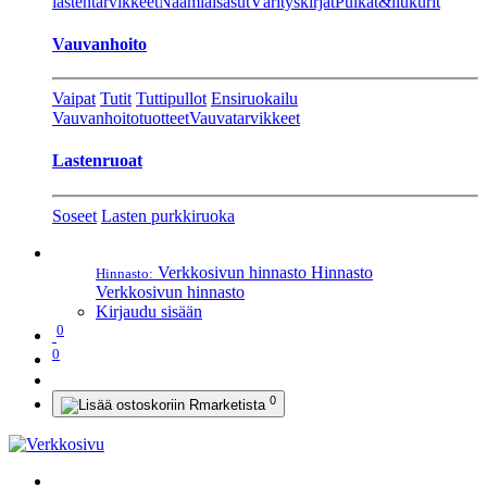
lastentarvikkeet
Naamiaisasut
Värityskirjat
Pulkat&liukurit
Vauvanhoito
Vaipat
Tutit
Tuttipullot
Ensiruokailu
Vauvanhoitotuotteet
Vauvatarvikkeet
Lastenruoat
Soseet
Lasten purkkiruoka
Verkkosivun hinnasto
Hinnasto
Hinnasto:
Verkkosivun hinnasto
Kirjaudu sisään
0
0
0