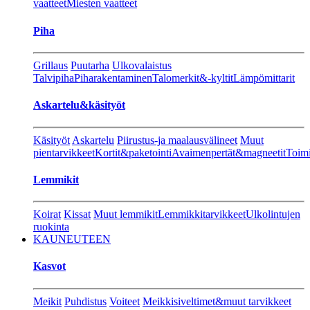
vaatteet
Miesten vaatteet
Piha
Grillaus
Puutarha
Ulkovalaistus
Talvipiha
Piharakentaminen
Talomerkit&-kyltit
Lämpömittarit
Askartelu&käsityöt
Käsityöt
Askartelu
Piirustus-ja maalausvälineet
Muut
pientarvikkeet
Kortit&paketointi
Avaimenpertät&magneetit
Toimi
Lemmikit
Koirat
Kissat
Muut lemmikit
Lemmikkitarvikkeet
Ulkolintujen
ruokinta
KAUNEUTEEN
Kasvot
Meikit
Puhdistus
Voiteet
Meikkisiveltimet&muut tarvikkeet