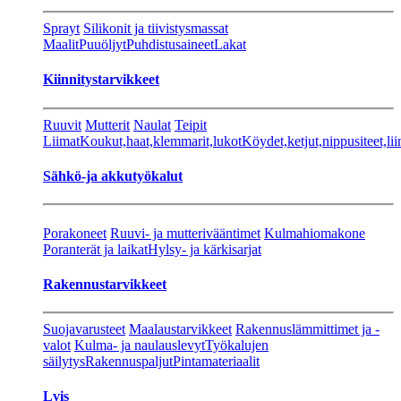
Sprayt
Silikonit ja tiivistysmassat
Maalit
Puuöljyt
Puhdistusaineet
Lakat
Kiinnitystarvikkeet
Ruuvit
Mutterit
Naulat
Teipit
Liimat
Koukut,haat,klemmarit,lukot
Köydet,ketjut,nippusiteet,lii
Sähkö-ja akkutyökalut
Porakoneet
Ruuvi- ja mutterivääntimet
Kulmahiomakone
Poranterät ja laikat
Hylsy- ja kärkisarjat
Rakennustarvikkeet
Suojavarusteet
Maalaustarvikkeet
Rakennuslämmittimet ja -
valot
Kulma- ja naulauslevyt
Työkalujen
säilytys
Rakennuspaljut
Pintamateriaalit
Lvis