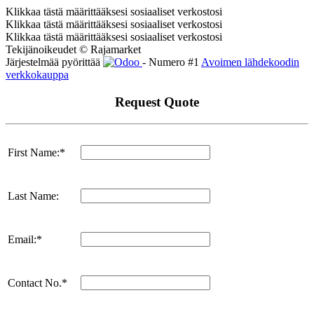
Klikkaa tästä määrittääksesi sosiaaliset verkostosi
Klikkaa tästä määrittääksesi sosiaaliset verkostosi
Klikkaa tästä määrittääksesi sosiaaliset verkostosi
Tekijänoikeudet © Rajamarket
Järjestelmää pyörittää
- Numero #1
Avoimen lähdekoodin
verkkokauppa
Request Quote
First Name:*
Last Name:
Email:*
Contact No.*