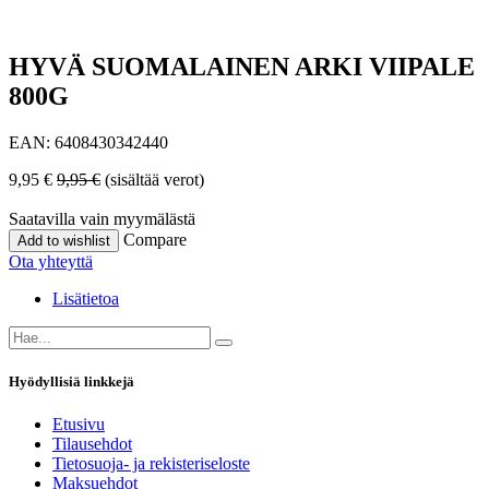
HYVÄ SUOMALAINEN ARKI VIIPALE
800G
EAN:
6408430342440
9,95
€
9,95
€
(sisältää verot)
Saatavilla vain myymälästä
Compare
Add to wishlist
Ota yhteyttä
Lisätietoa
Hyödyllisiä linkkejä
Etusivu
Tilausehdot
Tietosuoja- ja rekisteriseloste
Maksuehdot