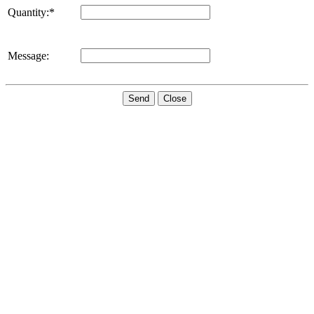
Quantity:*
Message:
Send
Close