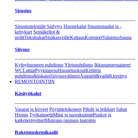
Sisustus
Sisustustekstiilit
Säilytys
Huonekalut
Sisustustaulut ja -
kehykset
Seinäkellot &
peilit
Tekokukat
Sisäkasveille
Kattaus
Koristeet
Valaistus
Sauna
Siivous
Kylpyhuoneen puhdistus
Yleispuhdistus
Ikkunanpesuaineet
WC
Lattiat
Pyykinpesu
Huonetuoksut
Keittiön
puhdistus&tiskaus
Siivousvälineet
Ämpärit&vadit
Kierrätys
REMONTOINTIIN
Käsityökalut
Vasarat ja kirveet
Pöytätietokoneet
Pihdit ja leikkurt
Sahat
Hionta
Työkalusetit
Mitat ja suorakulmat
Puukot ja
katkoteräveitset
Muuraus,rappaus,laatoitus
Rakennuskemikaalit