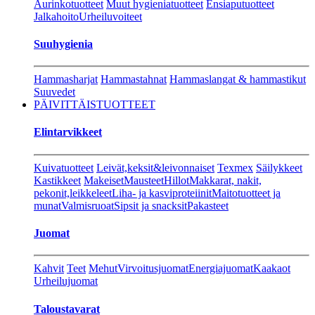
Aurinkotuotteet
Muut hygieniatuotteet
Ensiaputuotteet
Jalkahoito
Urheiluvoiteet
Suuhygienia
Hammasharjat
Hammastahnat
Hammaslangat & hammastikut
Suuvedet
PÄIVITTÄISTUOTTEET
Elintarvikkeet
Kuivatuotteet
Leivät,keksit&leivonnaiset
Texmex
Säilykkeet
Kastikkeet
Makeiset
Mausteet
Hillot
Makkarat, nakit,
pekonit,leikkeleet
Liha- ja kasviproteiinit
Maitotuotteet ja
munat
Valmisruoat
Sipsit ja snacksit
Pakasteet
Juomat
Kahvit
Teet
Mehut
Virvoitusjuomat
Energiajuomat
Kaakaot
Urheilujuomat
Taloustavarat