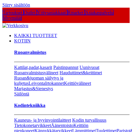
Siirry sisältöön
Tarjoukset
Outlet
Yritysasiakkaat
Rmarket
Asiakaspalvelu
Myymälät
KAIKKI TUOTTEET
KOTIIN
Ruoanvalmistus
Kattilat,padat,kasarit
Paistinpannut
Uunivuoat
Ruoanvalmistusvälineet
Hauduttimet&keittimet
Ruoan&juoman säilytys ja
kuljetus
Leivonta
Irtokannet
Keittiövälineet
Marjastus&Sienestys
Säilöntä
Kodintekniikka
Kauneus- ja hyvinvointilaitteet
Kodin turvallisuus
Tietokonetarvikkeet
Äänentoisto
Keittiön
pienkoneet
Kännykkätarvikkeet
Lämmittimet
Tuulettimet
Paristot