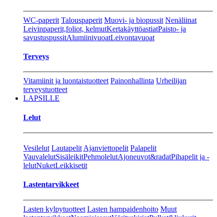
WC-paperit
Talouspaperit
Muovi- ja biopussit
Nenäliinat
Leivinpaperit,foliot, kelmut
Kertakäyttöastiat
Paisto- ja
savustuspussit
Alumiinivuoat
Leivontavuoat
Terveys
Vitamiinit ja luontaistuotteet
Painonhallinta
Urheilijan
terveystuotteet
LAPSILLE
Lelut
Vesilelut
Lautapelit
Ajanviettopelit
Palapelit
Vauvalelut
Sisäleikit
Pehmolelut
Ajoneuvot&radat
Pihapelit ja -
lelut
Nuket
Leikkisetit
Lastentarvikkeet
Lasten kylpytuotteet
Lasten hampaidenhoito
Muut