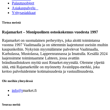
Palautusohjeet
Asia​k​aspalvelu
​Yritysasiakkaat
Tietoa meistä
Rajamarket – Monipuolinen ostoskokemus vuodesta 1997
Rajamarket on suomalainen perheyritys, joka aloitti toimintansa
vuonna 1997 Vaalimaalla ja on sittemmin laajentunut useisiin muihin
kaupunkeihin. Nykyisin myymälämme palvelevat Vaalimaalla,
Karhulassa, Mustolassa, Lappeenrannassa ja Imatralla. Kesällä 2024
laajensimme toimintaamme Lahteen, jossa avattiin
brändiuudistuksen myötä uusi Rmarket-myymälä. Olemme ylpeitä
siitä, että Rajamarketille on myönnetty Avainlippu-merkki, joka
kertoo palveluidemme kotimaisuudesta ja vastuullisuudesta.
Ole meihin yhteydessä
info@r
market.fi
Seuraa meitä