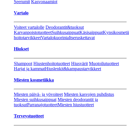
Seerumit
Kasvonaamiot
Vartalo
Voiteet vartalolle
Deodorantit&tuoksut
Karvanpoistotuotteet
Suihkusaippuat
Käsisaippuat
Kynsikosmeti
hoitotarvikkeet
Vartalokuorinta
Itseruskettavat
Hiukset
Shampoot
Hiustenhoitotuotteet
Hiusvärit
Muotoilutuotteet
Harjat ja kammat
Hiuslenkit&kampaustarvikkeet
Miesten kosmetiikka
Miesten päivä- ja yövoiteet
Miesten kasvojen puhdistus
Miesten suihkusaippuat
Miesten deodorantit ja
tuoksut
Parranajotuotteet
Miesten hiustuotteet
Terveystuotteet