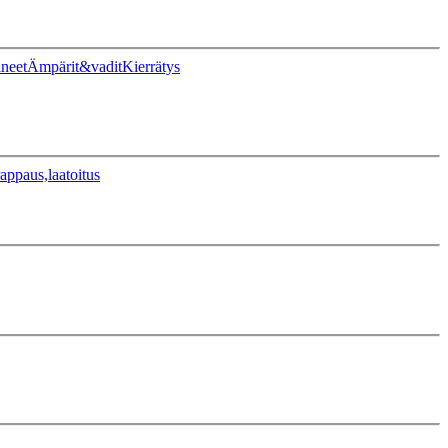
ineet
Ämpärit&vadit
Kierrätys
appaus,laatoitus