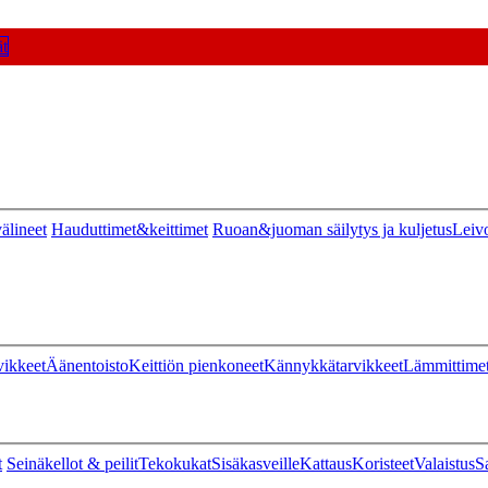
t
älineet
Hauduttimet&keittimet
Ruoan&juoman säilytys ja kuljetus
Leiv
vikkeet
Äänentoisto
Keittiön pienkoneet
Kännykkätarvikkeet
Lämmittime
t
Seinäkellot & peilit
Tekokukat
Sisäkasveille
Kattaus
Koristeet
Valaistus
S