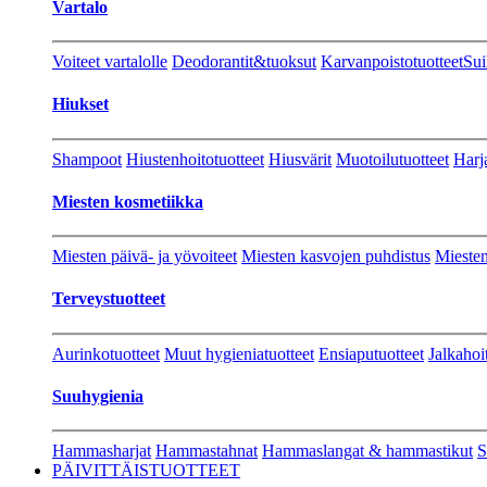
Vartalo
Voiteet vartalolle
Deodorantit&tuoksut
Karvanpoistotuotteet
Sui
Hiukset
Shampoot
Hiustenhoitotuotteet
Hiusvärit
Muotoilutuotteet
Harj
Miesten kosmetiikka
Miesten päivä- ja yövoiteet
Miesten kasvojen puhdistus
Miesten
Terveystuotteet
Aurinkotuotteet
Muut hygieniatuotteet
Ensiaputuotteet
Jalkahoi
Suuhygienia
Hammasharjat
Hammastahnat
Hammaslangat & hammastikut
S
PÄIVITTÄISTUOTTEET