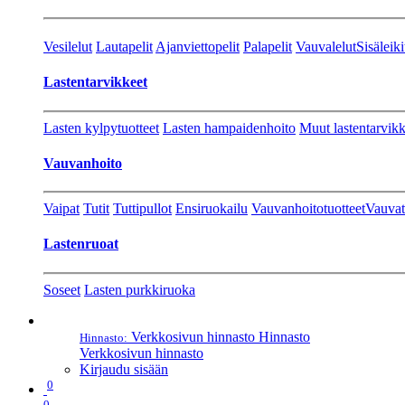
Vesilelut
Lautapelit
Ajanviettopelit
Palapelit
Vauvalelut
Sisäleiki
Lastentarvikkeet
Lasten kylpytuotteet
Lasten hampaidenhoito
Muut lastentarvikk
Vauvanhoito
Vaipat
Tutit
Tuttipullot
Ensiruokailu
Vauvanhoitotuotteet
Vauvat
Lastenruoat
Soseet
Lasten purkkiruoka
Verkkosivun hinnasto
Hinnasto
Hinnasto:
Verkkosivun hinnasto
Kirjaudu sisään
0
0