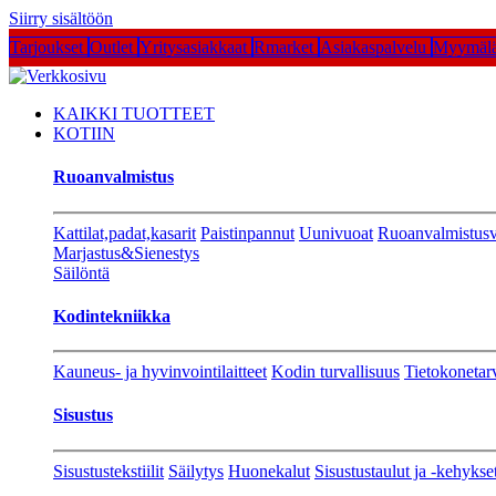
Siirry sisältöön
Tarjoukset
Outlet
Yritysasiakkaat
Rmarket
Asiakaspalvelu
Myymälä
KAIKKI TUOTTEET
KOTIIN
Ruoanvalmistus
Kattilat,padat,kasarit
Paistinpannut
Uunivuoat
Ruoanvalmistusv
Marjastus&Sienestys
Säilöntä
Kodintekniikka
Kauneus- ja hyvinvointilaitteet
Kodin turvallisuus
Tietokonetar
Sisustus
Sisustustekstiilit
Säilytys
Huonekalut
Sisustustaulut ja -kehykse