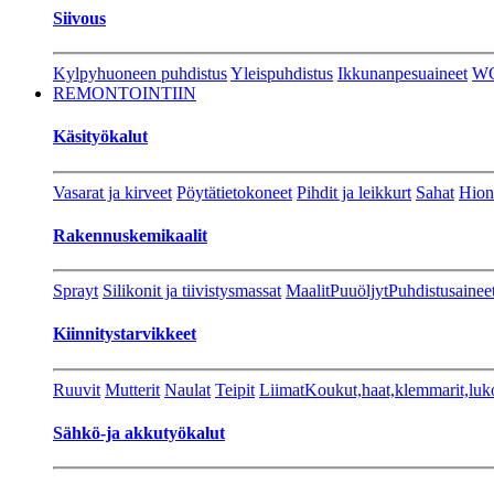
Siivous
Kylpyhuoneen puhdistus
Yleispuhdistus
Ikkunanpesuaineet
W
REMONTOINTIIN
Käsityökalut
Vasarat ja kirveet
Pöytätietokoneet
Pihdit ja leikkurt
Sahat
Hion
Rakennuskemikaalit
Sprayt
Silikonit ja tiivistysmassat
Maalit
Puuöljyt
Puhdistusainee
Kiinnitystarvikkeet
Ruuvit
Mutterit
Naulat
Teipit
Liimat
Koukut,haat,klemmarit,luk
Sähkö-ja akkutyökalut