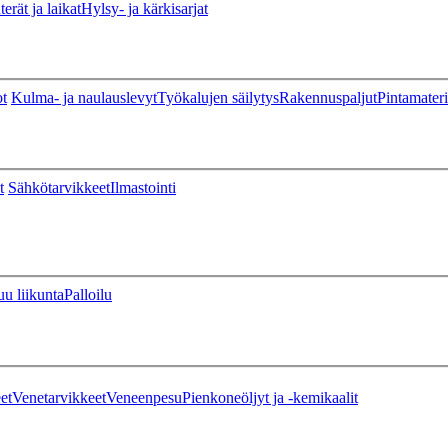
erät ja laikat
Hylsy- ja kärkisarjat
ot
Kulma- ja naulauslevyt
Työkalujen säilytys
Rakennuspaljut
Pintamateri
t
Sähkötarvikkeet
Ilmastointi
u liikunta
Palloilu
et
Venetarvikkeet
Veneenpesu
Pienkoneöljyt ja -kemikaalit