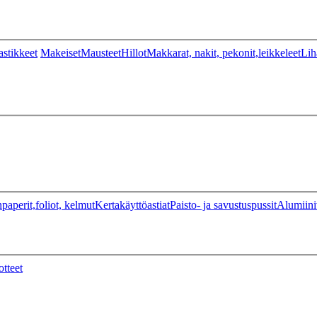
stikkeet
Makeiset
Mausteet
Hillot
Makkarat, nakit, pekonit,leikkeleet
Lih
paperit,foliot, kelmut
Kertakäyttöastiat
Paisto- ja savustuspussit
Alumiini
otteet