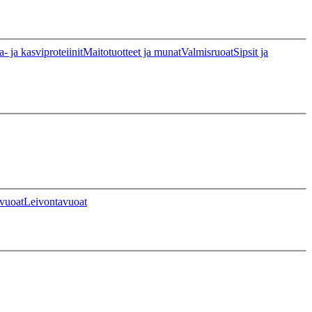
a- ja kasviproteiinit
Maitotuotteet ja munat
Valmisruoat
Sipsit ja
vuoat
Leivontavuoat