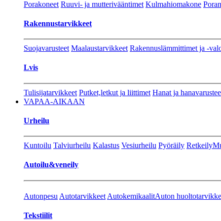
Porakoneet
Ruuvi- ja mutterivääntimet
Kulmahiomakone
Porant
Rakennustarvikkeet
Suojavarusteet
Maalaustarvikkeet
Rakennuslämmittimet ja -val
Lvis
Tulisijatarvikkeet
Putket,letkut ja liittimet
Hanat ja hanavarustee
VAPAA-AIKAAN
Urheilu
Kuntoilu
Talviurheilu
Kalastus
Vesiurheilu
Pyöräily
Retkeily
Mu
Autoilu&veneily
Autonpesu
Autotarvikkeet
Autokemikaalit
Auton huoltotarvikke
Tekstiilit