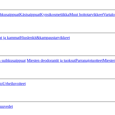
hkusaippuat
Käsisaippuat
Kynsikosmetiikka
Muut hoitotarvikkeet
Vartalo
at ja kammat
Hiuslenkit&kampaustarvikkeet
 suihkusaippuat
Miesten deodorantit ja tuoksut
Parranajotuotteet
Miesten
to
Urheiluvoiteet
uuvedet