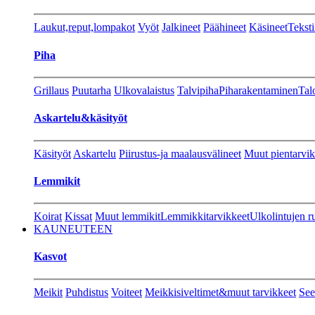
Laukut,reput,lompakot
Vyöt
Jalkineet
Päähineet
Käsineet
Teksti
Piha
Grillaus
Puutarha
Ulkovalaistus
Talvipiha
Piharakentaminen
Tal
Askartelu&käsityöt
Käsityöt
Askartelu
Piirustus-ja maalausvälineet
Muut pientarvik
Lemmikit
Koirat
Kissat
Muut lemmikit
Lemmikkitarvikkeet
Ulkolintujen r
KAUNEUTEEN
Kasvot
Meikit
Puhdistus
Voiteet
Meikkisiveltimet&muut tarvikkeet
See