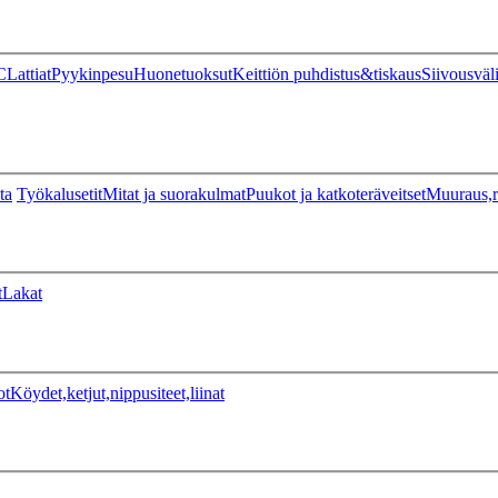
C
Lattiat
Pyykinpesu
Huonetuoksut
Keittiön puhdistus&tiskaus
Siivousväl
ta
Työkalusetit
Mitat ja suorakulmat
Puukot ja katkoteräveitset
Muuraus,r
t
Lakat
ot
Köydet,ketjut,nippusiteet,liinat