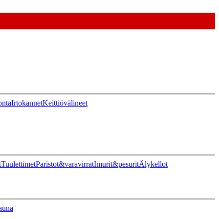
onta
Irtokannet
Keittiövälineet
t
Tuulettimet
Paristot&varavirrat
Imurit&pesurit
Älykellot
auna