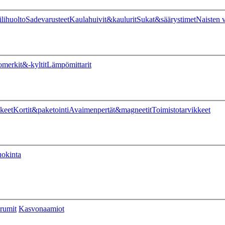
ilihuolto
Sadevarusteet
Kaulahuivit&kaulurit
Sukat&säärystimet
Naisten v
omerkit&-kyltit
Lämpömittarit
keet
Kortit&paketointi
Avaimenpertät&magneetit
Toimistotarvikkeet
uokinta
rumit
Kasvonaamiot