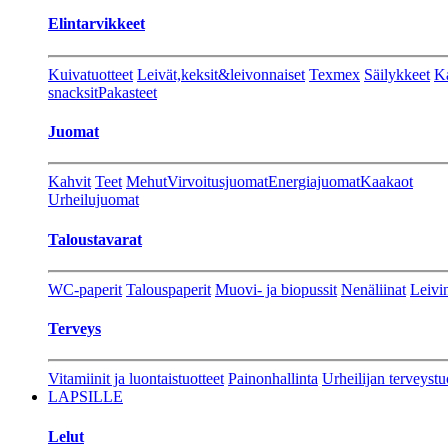
Elintarvikkeet
Kuivatuotteet
Leivät,keksit&leivonnaiset
Texmex
Säilykkeet
Ka
snacksit
Pakasteet
Juomat
Kahvit
Teet
Mehut
Virvoitusjuomat
Energiajuomat
Kaakaot
Urheilujuomat
Taloustavarat
WC-paperit
Talouspaperit
Muovi- ja biopussit
Nenäliinat
Leivin
Terveys
Vitamiinit ja luontaistuotteet
Painonhallinta
Urheilijan terveystu
LAPSILLE
Lelut