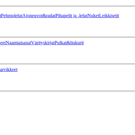
t
Pehmolelut
Ajoneuvot&radat
Pihapelit ja -lelut
Nuket
Leikkisetit
eet
Naamiaisasut
Värityskirjat
Pulkat&liukurit
arvikkeet