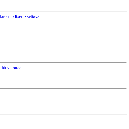
kuorinta
Itseruskettavat
 hiustuotteet