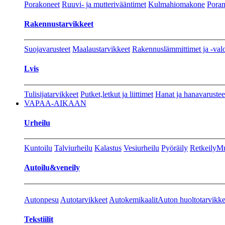
Porakoneet
Ruuvi- ja mutterivääntimet
Kulmahiomakone
Porant
Rakennustarvikkeet
Suojavarusteet
Maalaustarvikkeet
Rakennuslämmittimet ja -val
Lvis
Tulisijatarvikkeet
Putket,letkut ja liittimet
Hanat ja hanavarustee
VAPAA-AIKAAN
Urheilu
Kuntoilu
Talviurheilu
Kalastus
Vesiurheilu
Pyöräily
Retkeily
Mu
Autoilu&veneily
Autonpesu
Autotarvikkeet
Autokemikaalit
Auton huoltotarvikke
Tekstiilit