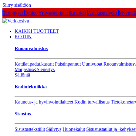
Siirry sisältöön
Tarjoukset
Outlet
Yritysasiakkaat
Rmarket
Asiakaspalvelu
Myymälä
KAIKKI TUOTTEET
KOTIIN
Ruoanvalmistus
Kattilat,padat,kasarit
Paistinpannut
Uunivuoat
Ruoanvalmistusv
Marjastus&Sienestys
Säilöntä
Kodintekniikka
Kauneus- ja hyvinvointilaitteet
Kodin turvallisuus
Tietokonetar
Sisustus
Sisustustekstiilit
Säilytys
Huonekalut
Sisustustaulut ja -kehykse