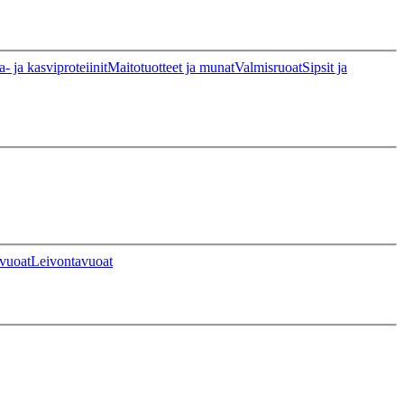
a- ja kasviproteiinit
Maitotuotteet ja munat
Valmisruoat
Sipsit ja
vuoat
Leivontavuoat