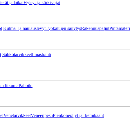
erät ja laikat
Hylsy- ja kärkisarjat
ot
Kulma- ja naulauslevyt
Työkalujen säilytys
Rakennuspaljut
Pintamateri
t
Sähkötarvikkeet
Ilmastointi
u liikunta
Palloilu
et
Venetarvikkeet
Veneenpesu
Pienkoneöljyt ja -kemikaalit