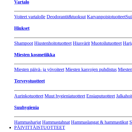
Vartalo
Voiteet vartalolle
Deodorantit&tuoksut
Karvanpoistotuotteet
Sui
Hiukset
Shampoot
Hiustenhoitotuotteet
Hiusvärit
Muotoilutuotteet
Harj
Miesten kosmetiikka
Miesten päivä- ja yövoiteet
Miesten kasvojen puhdistus
Miesten
Terveystuotteet
Aurinkotuotteet
Muut hygieniatuotteet
Ensiaputuotteet
Jalkahoi
Suuhygienia
Hammasharjat
Hammastahnat
Hammaslangat & hammastikut
S
PÄIVITTÄISTUOTTEET