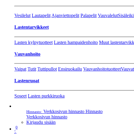
Vesilelut
Lautapelit
Ajanviettopelit
Palapelit
Vauvalelut
Sisäleiki
Lastentarvikkeet
Lasten kylpytuotteet
Lasten hampaidenhoito
Muut lastentarvikk
Vauvanhoito
Vaipat
Tutit
Tuttipullot
Ensiruokailu
Vauvanhoitotuotteet
Vauvat
Lastenruoat
Soseet
Lasten purkkiruoka
Verkkosivun hinnasto
Hinnasto
Hinnasto:
Verkkosivun hinnasto
Kirjaudu sisään
0
0