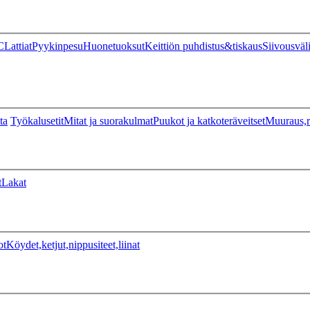
C
Lattiat
Pyykinpesu
Huonetuoksut
Keittiön puhdistus&tiskaus
Siivousväl
ta
Työkalusetit
Mitat ja suorakulmat
Puukot ja katkoteräveitset
Muuraus,r
t
Lakat
ot
Köydet,ketjut,nippusiteet,liinat