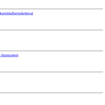
kuorinta
Itseruskettavat
 hiustuotteet