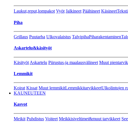
Laukut,reput,lompakot
Vyöt
Jalkineet
Päähineet
Käsineet
Teksti
Piha
Grillaus
Puutarha
Ulkovalaistus
Talvipiha
Piharakentaminen
Tal
Askartelu&käsityöt
Käsityöt
Askartelu
Piirustus-ja maalausvälineet
Muut pientarvik
Lemmikit
Koirat
Kissat
Muut lemmikit
Lemmikkitarvikkeet
Ulkolintujen r
KAUNEUTEEN
Kasvot
Meikit
Puhdistus
Voiteet
Meikkisiveltimet&muut tarvikkeet
See