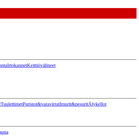
onta
Irtokannet
Keittiövälineet
t
Tuulettimet
Paristot&varavirrat
Imurit&pesurit
Älykellot
auna