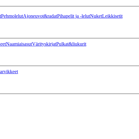
t
Pehmolelut
Ajoneuvot&radat
Pihapelit ja -lelut
Nuket
Leikkisetit
eet
Naamiaisasut
Värityskirjat
Pulkat&liukurit
arvikkeet