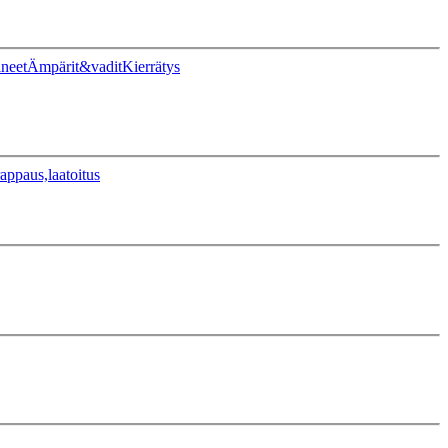
ineet
Ämpärit&vadit
Kierrätys
appaus,laatoitus