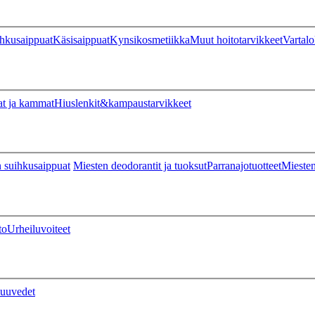
hkusaippuat
Käsisaippuat
Kynsikosmetiikka
Muut hoitotarvikkeet
Vartalo
at ja kammat
Hiuslenkit&kampaustarvikkeet
 suihkusaippuat
Miesten deodorantit ja tuoksut
Parranajotuotteet
Miesten
to
Urheiluvoiteet
uuvedet