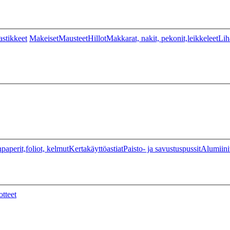
stikkeet
Makeiset
Mausteet
Hillot
Makkarat, nakit, pekonit,leikkeleet
Lih
paperit,foliot, kelmut
Kertakäyttöastiat
Paisto- ja savustuspussit
Alumiini
otteet