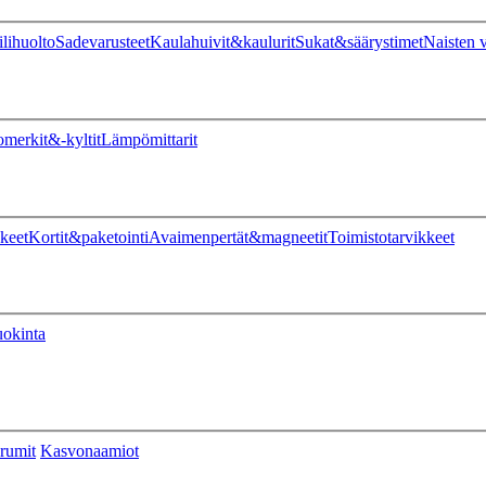
ilihuolto
Sadevarusteet
Kaulahuivit&kaulurit
Sukat&säärystimet
Naisten v
omerkit&-kyltit
Lämpömittarit
keet
Kortit&paketointi
Avaimenpertät&magneetit
Toimistotarvikkeet
uokinta
rumit
Kasvonaamiot