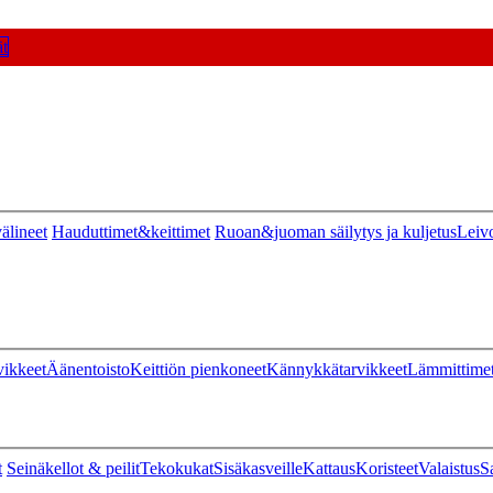
t
älineet
Hauduttimet&keittimet
Ruoan&juoman säilytys ja kuljetus
Leiv
vikkeet
Äänentoisto
Keittiön pienkoneet
Kännykkätarvikkeet
Lämmittime
t
Seinäkellot & peilit
Tekokukat
Sisäkasveille
Kattaus
Koristeet
Valaistus
S