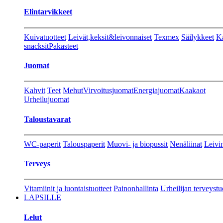
Elintarvikkeet
Kuivatuotteet
Leivät,keksit&leivonnaiset
Texmex
Säilykkeet
Ka
snacksit
Pakasteet
Juomat
Kahvit
Teet
Mehut
Virvoitusjuomat
Energiajuomat
Kaakaot
Urheilujuomat
Taloustavarat
WC-paperit
Talouspaperit
Muovi- ja biopussit
Nenäliinat
Leivin
Terveys
Vitamiinit ja luontaistuotteet
Painonhallinta
Urheilijan terveystu
LAPSILLE
Lelut