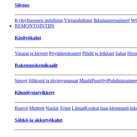
Siivous
Kylpyhuoneen puhdistus
Yleispuhdistus
Ikkunanpesuaineet
W
REMONTOINTIIN
Käsityökalut
Vasarat ja kirveet
Pöytätietokoneet
Pihdit ja leikkurt
Sahat
Hion
Rakennuskemikaalit
Sprayt
Silikonit ja tiivistysmassat
Maalit
Puuöljyt
Puhdistusainee
Kiinnitystarvikkeet
Ruuvit
Mutterit
Naulat
Teipit
Liimat
Koukut,haat,klemmarit,luk
Sähkö-ja akkutyökalut