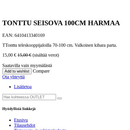
TONTTU SEISOVA 100CM HARMAA
EAN:
6410413340169
TTonttu teleskooppijaloilla 70-100 cm. Valkoinen kihara parta.
15,00
€
15,00
€
(sisältää verot)
Saatavilla vain myymälästä
Compare
Add to wishlist
Ota yhteyttä
Lisätietoa
Hyödyllisiä linkkejä
Etusivu
Tilausehdot