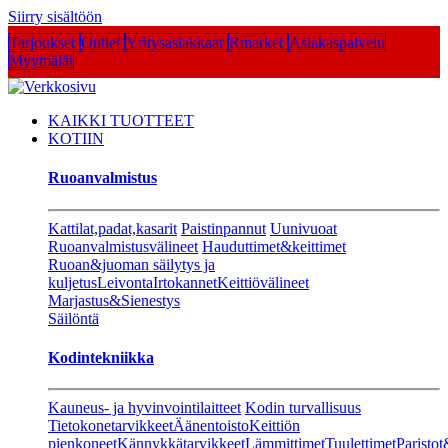
Siirry sisältöön
Tarjoukset
Outlet
Yritysasiakkaat
Rmarket
Asiakaspalvelu
Myymälät
KAIKKI TUOTTEET
KOTIIN
Ruoanvalmistus
Kattilat,padat,kasarit
Paistinpannut
Uunivuoat
Ruoanvalmistusvälineet
Hauduttimet&keittimet
Ruoan&juoman säilytys ja
kuljetus
Leivonta
Irtokannet
Keittiövälineet
Marjastus&Sienestys
Säilöntä
Kodintekniikka
Kauneus- ja hyvinvointilaitteet
Kodin turvallisuus
Tietokonetarvikkeet
Äänentoisto
Keittiön
pienkoneet
Kännykkätarvikkeet
Lämmittimet
Tuulettimet
Paristot