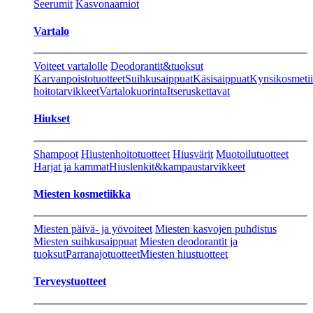
Seerumit
Kasvonaamiot
Vartalo
Voiteet vartalolle
Deodorantit&tuoksut
Karvanpoistotuotteet
Suihkusaippuat
Käsisaippuat
Kynsikosmeti
hoitotarvikkeet
Vartalokuorinta
Itseruskettavat
Hiukset
Shampoot
Hiustenhoitotuotteet
Hiusvärit
Muotoilutuotteet
Harjat ja kammat
Hiuslenkit&kampaustarvikkeet
Miesten kosmetiikka
Miesten päivä- ja yövoiteet
Miesten kasvojen puhdistus
Miesten suihkusaippuat
Miesten deodorantit ja
tuoksut
Parranajotuotteet
Miesten hiustuotteet
Terveystuotteet