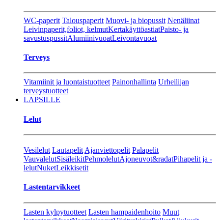
WC-paperit
Talouspaperit
Muovi- ja biopussit
Nenäliinat
Leivinpaperit,foliot, kelmut
Kertakäyttöastiat
Paisto- ja
savustuspussit
Alumiinivuoat
Leivontavuoat
Terveys
Vitamiinit ja luontaistuotteet
Painonhallinta
Urheilijan
terveystuotteet
LAPSILLE
Lelut
Vesilelut
Lautapelit
Ajanviettopelit
Palapelit
Vauvalelut
Sisäleikit
Pehmolelut
Ajoneuvot&radat
Pihapelit ja -
lelut
Nuket
Leikkisetit
Lastentarvikkeet
Lasten kylpytuotteet
Lasten hampaidenhoito
Muut