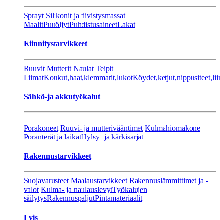
Sprayt
Silikonit ja tiivistysmassat
Maalit
Puuöljyt
Puhdistusaineet
Lakat
Kiinnitystarvikkeet
Ruuvit
Mutterit
Naulat
Teipit
Liimat
Koukut,haat,klemmarit,lukot
Köydet,ketjut,nippusiteet,lii
Sähkö-ja akkutyökalut
Porakoneet
Ruuvi- ja mutterivääntimet
Kulmahiomakone
Poranterät ja laikat
Hylsy- ja kärkisarjat
Rakennustarvikkeet
Suojavarusteet
Maalaustarvikkeet
Rakennuslämmittimet ja -
valot
Kulma- ja naulauslevyt
Työkalujen
säilytys
Rakennuspaljut
Pintamateriaalit
Lvis