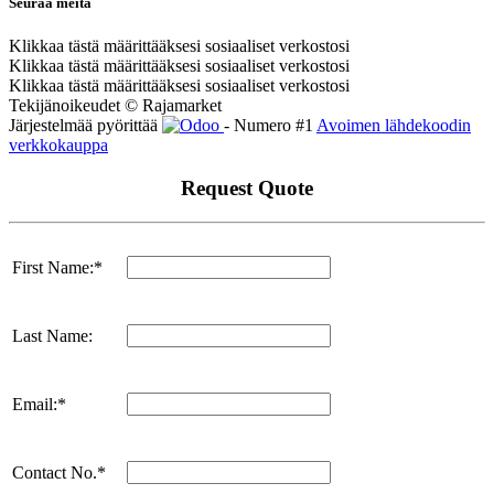
Seuraa meitä
Klikkaa tästä määrittääksesi sosiaaliset verkostosi
Klikkaa tästä määrittääksesi sosiaaliset verkostosi
Klikkaa tästä määrittääksesi sosiaaliset verkostosi
Tekijänoikeudet © Rajamarket
Järjestelmää pyörittää
- Numero #1
Avoimen lähdekoodin
verkkokauppa
Request Quote
First Name:*
Last Name:
Email:*
Contact No.*