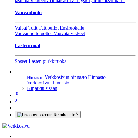
lastentarvikkeet
Naamiaisasut
Värityskirjat
Pulkat&liukurit
Vauvanhoito
Vaipat
Tutit
Tuttipullot
Ensiruokailu
Vauvanhoitotuotteet
Vauvatarvikkeet
Lastenruoat
Soseet
Lasten purkkiruoka
Verkkosivun hinnasto
Hinnasto
Hinnasto:
Verkkosivun hinnasto
Kirjaudu sisään
0
0
0