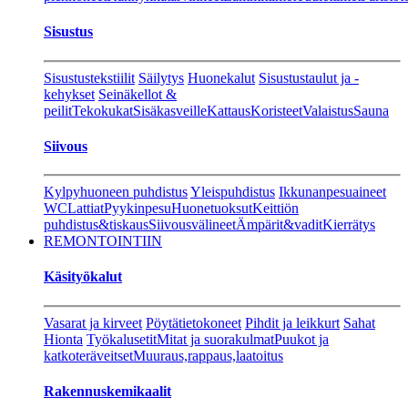
Sisustus
Sisustustekstiilit
Säilytys
Huonekalut
Sisustustaulut ja -
kehykset
Seinäkellot &
peilit
Tekokukat
Sisäkasveille
Kattaus
Koristeet
Valaistus
Sauna
Siivous
Kylpyhuoneen puhdistus
Yleispuhdistus
Ikkunanpesuaineet
WC
Lattiat
Pyykinpesu
Huonetuoksut
Keittiön
puhdistus&tiskaus
Siivousvälineet
Ämpärit&vadit
Kierrätys
REMONTOINTIIN
Käsityökalut
Vasarat ja kirveet
Pöytätietokoneet
Pihdit ja leikkurt
Sahat
Hionta
Työkalusetit
Mitat ja suorakulmat
Puukot ja
katkoteräveitset
Muuraus,rappaus,laatoitus
Rakennuskemikaalit