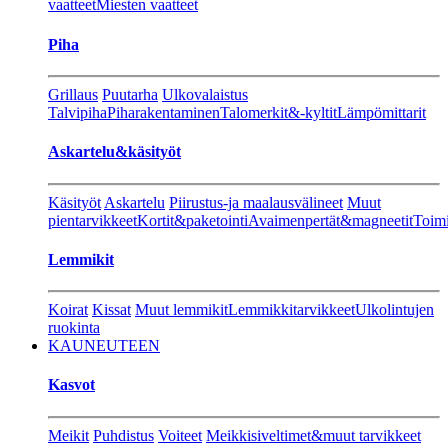
vaatteet
Miesten vaatteet
Piha
Grillaus
Puutarha
Ulkovalaistus
Talvipiha
Piharakentaminen
Talomerkit&-kyltit
Lämpömittarit
Askartelu&käsityöt
Käsityöt
Askartelu
Piirustus-ja maalausvälineet
Muut
pientarvikkeet
Kortit&paketointi
Avaimenpertät&magneetit
Toimi
Lemmikit
Koirat
Kissat
Muut lemmikit
Lemmikkitarvikkeet
Ulkolintujen
ruokinta
KAUNEUTEEN
Kasvot
Meikit
Puhdistus
Voiteet
Meikkisiveltimet&muut tarvikkeet