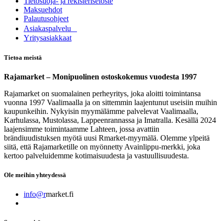
Tietosuoja- ja rekisteriseloste
Maksuehdot
Palautusohjeet
Asia​k​aspalvelu
​Yritysasiakkaat
Tietoa meistä
Rajamarket – Monipuolinen ostoskokemus vuodesta 1997
Rajamarket on suomalainen perheyritys, joka aloitti toimintansa
vuonna 1997 Vaalimaalla ja on sittemmin laajentunut useisiin muihin
kaupunkeihin. Nykyisin myymälämme palvelevat Vaalimaalla,
Karhulassa, Mustolassa, Lappeenrannassa ja Imatralla. Kesällä 2024
laajensimme toimintaamme Lahteen, jossa avattiin
brändiuudistuksen myötä uusi Rmarket-myymälä. Olemme ylpeitä
siitä, että Rajamarketille on myönnetty Avainlippu-merkki, joka
kertoo palveluidemme kotimaisuudesta ja vastuullisuudesta.
Ole meihin yhteydessä
info@r
market.fi