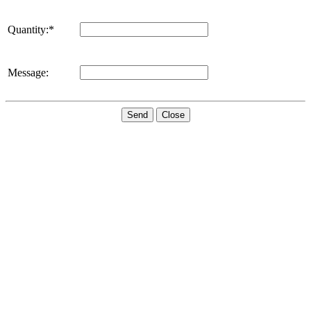
Quantity:*
Message:
Send
Close