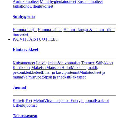
Aurinkotuotteet
Muut hygieniatuotteet
Ensiaputuotteet
Jalkahoito
Urheiluvoiteet
Suuhygienia
Hammasharjat
Hammastahnat
Hammaslangat & hammastikut
Suuvedet
PÄIVITTÄISTUOTTEET
Elintarvikkeet
Kuivatuotteet
Leivät,keksit&leivonnaiset
Texmex
Säilykkeet
Kastikkeet
Makeiset
Mausteet
Hillot
Makkarat, nakit,
pekonit,leikkeleet
Liha- ja kasviproteiinit
Maitotuotteet ja
munat
Valmisruoat
Sipsit ja snacksit
Pakasteet
Juomat
Kahvit
Teet
Mehut
Virvoitusjuomat
Energiajuomat
Kaakaot
Urheilujuomat
Taloustavarat