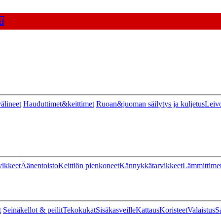
t
älineet
Hauduttimet&keittimet
Ruoan&juoman säilytys ja kuljetus
Leiv
vikkeet
Äänentoisto
Keittiön pienkoneet
Kännykkätarvikkeet
Lämmittime
t
Seinäkellot & peilit
Tekokukat
Sisäkasveille
Kattaus
Koristeet
Valaistus
S