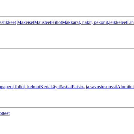
stikkeet
Makeiset
Mausteet
Hillot
Makkarat, nakit, pekonit,leikkeleet
Lih
paperit,foliot, kelmut
Kertakäyttöastiat
Paisto- ja savustuspussit
Alumiini
otteet