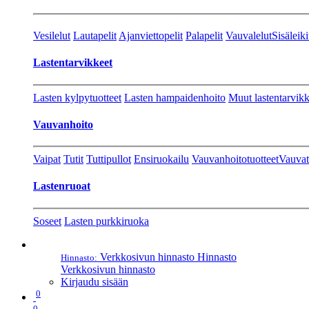
Vesilelut
Lautapelit
Ajanviettopelit
Palapelit
Vauvalelut
Sisäleiki
Lastentarvikkeet
Lasten kylpytuotteet
Lasten hampaidenhoito
Muut lastentarvikk
Vauvanhoito
Vaipat
Tutit
Tuttipullot
Ensiruokailu
Vauvanhoitotuotteet
Vauvat
Lastenruoat
Soseet
Lasten purkkiruoka
Verkkosivun hinnasto
Hinnasto
Hinnasto:
Verkkosivun hinnasto
Kirjaudu sisään
0
0