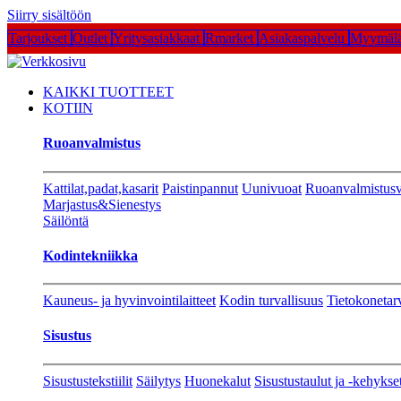
Siirry sisältöön
Tarjoukset
Outlet
Yritysasiakkaat
Rmarket
Asiakaspalvelu
Myymälä
KAIKKI TUOTTEET
KOTIIN
Ruoanvalmistus
Kattilat,padat,kasarit
Paistinpannut
Uunivuoat
Ruoanvalmistusv
Marjastus&Sienestys
Säilöntä
Kodintekniikka
Kauneus- ja hyvinvointilaitteet
Kodin turvallisuus
Tietokonetar
Sisustus
Sisustustekstiilit
Säilytys
Huonekalut
Sisustustaulut ja -kehykse