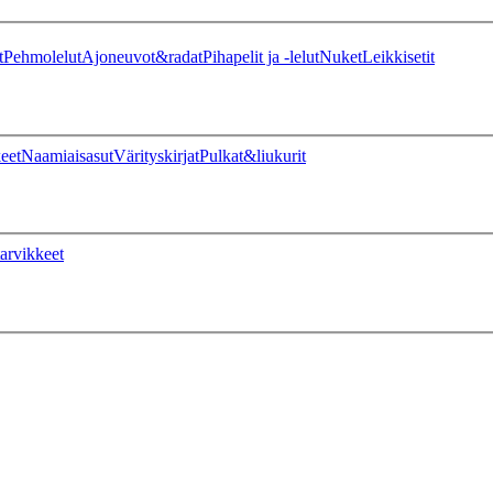
t
Pehmolelut
Ajoneuvot&radat
Pihapelit ja -lelut
Nuket
Leikkisetit
eet
Naamiaisasut
Värityskirjat
Pulkat&liukurit
arvikkeet