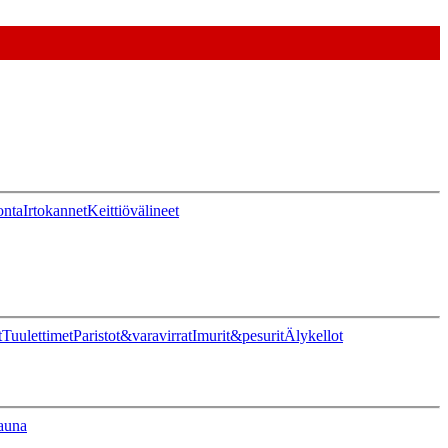
onta
Irtokannet
Keittiövälineet
t
Tuulettimet
Paristot&varavirrat
Imurit&pesurit
Älykellot
auna