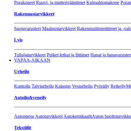
Porakoneet
Ruuvi- ja mutterivääntimet
Kulmahiomakone
Porant
Rakennustarvikkeet
Suojavarusteet
Maalaustarvikkeet
Rakennuslämmittimet ja -val
Lvis
Tulisijatarvikkeet
Putket,letkut ja liittimet
Hanat ja hanavarustee
VAPAA-AIKAAN
Urheilu
Kuntoilu
Talviurheilu
Kalastus
Vesiurheilu
Pyöräily
Retkeily
Mu
Autoilu&veneily
Autonpesu
Autotarvikkeet
Autokemikaalit
Auton huoltotarvikke
Tekstiilit