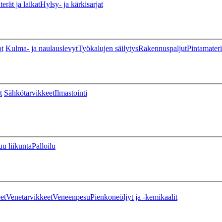
erät ja laikat
Hylsy- ja kärkisarjat
ot
Kulma- ja naulauslevyt
Työkalujen säilytys
Rakennuspaljut
Pintamateri
t
Sähkötarvikkeet
Ilmastointi
u liikunta
Palloilu
et
Venetarvikkeet
Veneenpesu
Pienkoneöljyt ja -kemikaalit