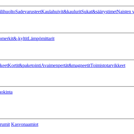
ilihuolto
Sadevarusteet
Kaulahuivit&kaulurit
Sukat&säärystimet
Naisten v
omerkit&-kyltit
Lämpömittarit
keet
Kortit&paketointi
Avaimenpertät&magneetit
Toimistotarvikkeet
uokinta
rumit
Kasvonaamiot