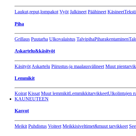
Laukut,reput,lompakot
Vyöt
Jalkineet
Päähineet
Käsineet
Teksti
Piha
Grillaus
Puutarha
Ulkovalaistus
Talvipiha
Piharakentaminen
Tal
Askartelu&käsityöt
Käsityöt
Askartelu
Piirustus-ja maalausvälineet
Muut pientarvik
Lemmikit
Koirat
Kissat
Muut lemmikit
Lemmikkitarvikkeet
Ulkolintujen r
KAUNEUTEEN
Kasvot
Meikit
Puhdistus
Voiteet
Meikkisiveltimet&muut tarvikkeet
See