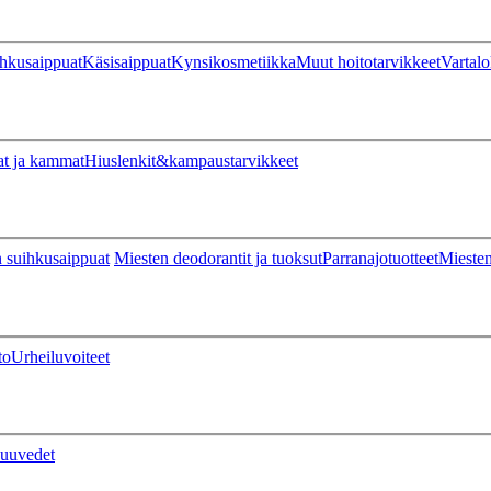
hkusaippuat
Käsisaippuat
Kynsikosmetiikka
Muut hoitotarvikkeet
Vartalo
at ja kammat
Hiuslenkit&kampaustarvikkeet
 suihkusaippuat
Miesten deodorantit ja tuoksut
Parranajotuotteet
Miesten
to
Urheiluvoiteet
uuvedet