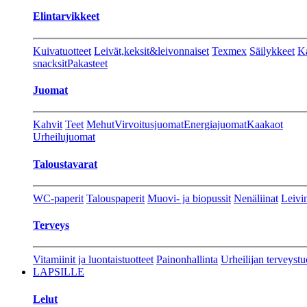
Elintarvikkeet
Kuivatuotteet
Leivät,keksit&leivonnaiset
Texmex
Säilykkeet
Ka
snacksit
Pakasteet
Juomat
Kahvit
Teet
Mehut
Virvoitusjuomat
Energiajuomat
Kaakaot
Urheilujuomat
Taloustavarat
WC-paperit
Talouspaperit
Muovi- ja biopussit
Nenäliinat
Leivin
Terveys
Vitamiinit ja luontaistuotteet
Painonhallinta
Urheilijan terveystu
LAPSILLE
Lelut