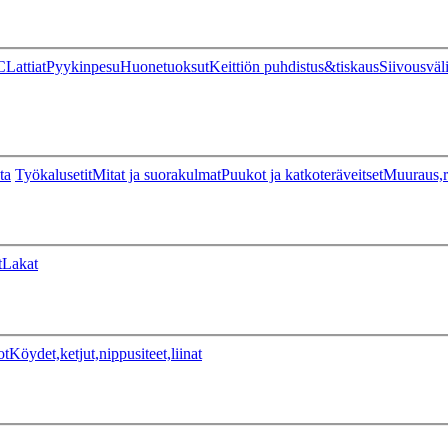
C
Lattiat
Pyykinpesu
Huonetuoksut
Keittiön puhdistus&tiskaus
Siivousväl
ta
Työkalusetit
Mitat ja suorakulmat
Puukot ja katkoteräveitset
Muuraus,r
t
Lakat
ot
Köydet,ketjut,nippusiteet,liinat