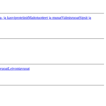
a- ja kasviproteiinit
Maitotuotteet ja munat
Valmisruoat
Sipsit ja
vuoat
Leivontavuoat