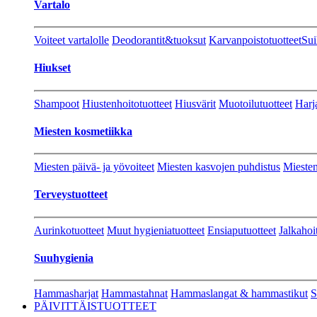
Vartalo
Voiteet vartalolle
Deodorantit&tuoksut
Karvanpoistotuotteet
Sui
Hiukset
Shampoot
Hiustenhoitotuotteet
Hiusvärit
Muotoilutuotteet
Harj
Miesten kosmetiikka
Miesten päivä- ja yövoiteet
Miesten kasvojen puhdistus
Miesten
Terveystuotteet
Aurinkotuotteet
Muut hygieniatuotteet
Ensiaputuotteet
Jalkahoi
Suuhygienia
Hammasharjat
Hammastahnat
Hammaslangat & hammastikut
S
PÄIVITTÄISTUOTTEET