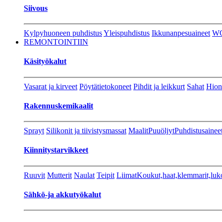
Siivous
Kylpyhuoneen puhdistus
Yleispuhdistus
Ikkunanpesuaineet
W
REMONTOINTIIN
Käsityökalut
Vasarat ja kirveet
Pöytätietokoneet
Pihdit ja leikkurt
Sahat
Hion
Rakennuskemikaalit
Sprayt
Silikonit ja tiivistysmassat
Maalit
Puuöljyt
Puhdistusainee
Kiinnitystarvikkeet
Ruuvit
Mutterit
Naulat
Teipit
Liimat
Koukut,haat,klemmarit,luk
Sähkö-ja akkutyökalut