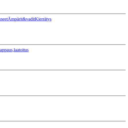
ineet
Ämpärit&vadit
Kierrätys
appaus,laatoitus