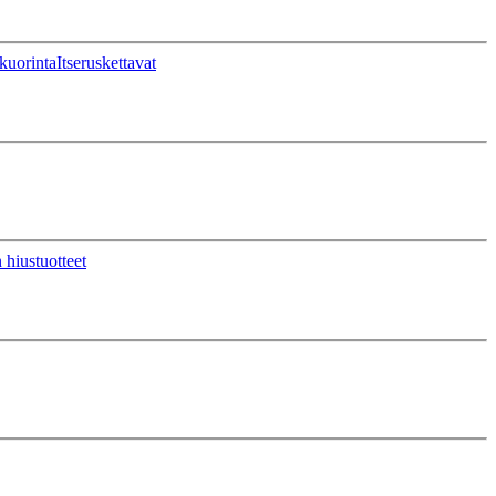
kuorinta
Itseruskettavat
 hiustuotteet