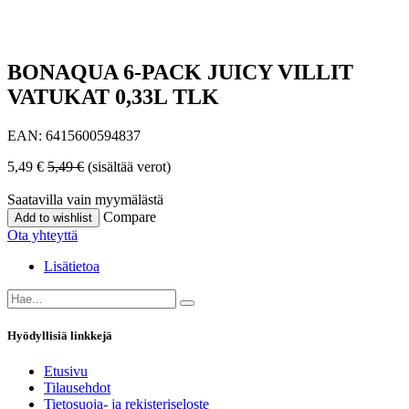
BONAQUA 6-PACK JUICY VILLIT
VATUKAT 0,33L TLK
EAN:
6415600594837
5,49
€
5,49
€
(sisältää verot)
Saatavilla vain myymälästä
Compare
Add to wishlist
Ota yhteyttä
Lisätietoa
Hyödyllisiä linkkejä
Etusivu
Tilausehdot
Tietosuoja- ja rekisteriseloste