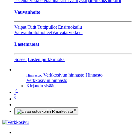
lastentarvikkeet
Naamiaisasut
Värityskirjat
Pulkat&liukurit
Vauvanhoito
Vaipat
Tutit
Tuttipullot
Ensiruokailu
Vauvanhoitotuotteet
Vauvatarvikkeet
Lastenruoat
Soseet
Lasten purkkiruoka
Verkkosivun hinnasto
Hinnasto
Hinnasto:
Verkkosivun hinnasto
Kirjaudu sisään
0
0
0