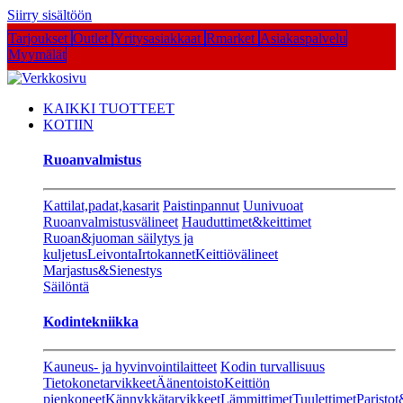
Siirry sisältöön
Tarjoukset
Outlet
Yritysasiakkaat
Rmarket
Asiakaspalvelu
Myymälät
KAIKKI TUOTTEET
KOTIIN
Ruoanvalmistus
Kattilat,padat,kasarit
Paistinpannut
Uunivuoat
Ruoanvalmistusvälineet
Hauduttimet&keittimet
Ruoan&juoman säilytys ja
kuljetus
Leivonta
Irtokannet
Keittiövälineet
Marjastus&Sienestys
Säilöntä
Kodintekniikka
Kauneus- ja hyvinvointilaitteet
Kodin turvallisuus
Tietokonetarvikkeet
Äänentoisto
Keittiön
pienkoneet
Kännykkätarvikkeet
Lämmittimet
Tuulettimet
Paristot