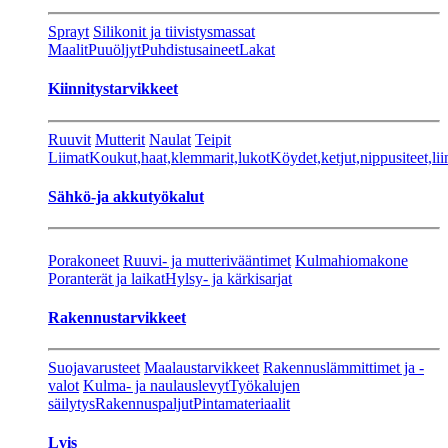
Sprayt
Silikonit ja tiivistysmassat
Maalit
Puuöljyt
Puhdistusaineet
Lakat
Kiinnitystarvikkeet
Ruuvit
Mutterit
Naulat
Teipit
Liimat
Koukut,haat,klemmarit,lukot
Köydet,ketjut,nippusiteet,lii
Sähkö-ja akkutyökalut
Porakoneet
Ruuvi- ja mutterivääntimet
Kulmahiomakone
Poranterät ja laikat
Hylsy- ja kärkisarjat
Rakennustarvikkeet
Suojavarusteet
Maalaustarvikkeet
Rakennuslämmittimet ja -
valot
Kulma- ja naulauslevyt
Työkalujen
säilytys
Rakennuspaljut
Pintamateriaalit
Lvis