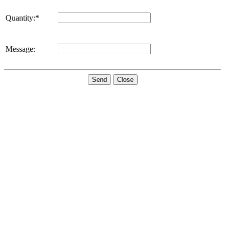
Quantity:*
Message:
Send
Close