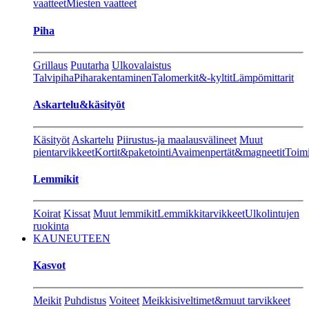
vaatteet
Miesten vaatteet
Piha
Grillaus
Puutarha
Ulkovalaistus
Talvipiha
Piharakentaminen
Talomerkit&-kyltit
Lämpömittarit
Askartelu&käsityöt
Käsityöt
Askartelu
Piirustus-ja maalausvälineet
Muut
pientarvikkeet
Kortit&paketointi
Avaimenpertät&magneetit
Toimi
Lemmikit
Koirat
Kissat
Muut lemmikit
Lemmikkitarvikkeet
Ulkolintujen
ruokinta
KAUNEUTEEN
Kasvot
Meikit
Puhdistus
Voiteet
Meikkisiveltimet&muut tarvikkeet