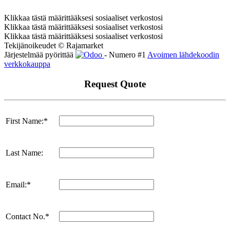
Klikkaa tästä määrittääksesi sosiaaliset verkostosi
Klikkaa tästä määrittääksesi sosiaaliset verkostosi
Klikkaa tästä määrittääksesi sosiaaliset verkostosi
Tekijänoikeudet © Rajamarket
Järjestelmää pyörittää
- Numero #1
Avoimen lähdekoodin
verkkokauppa
Request Quote
First Name:*
Last Name:
Email:*
Contact No.*