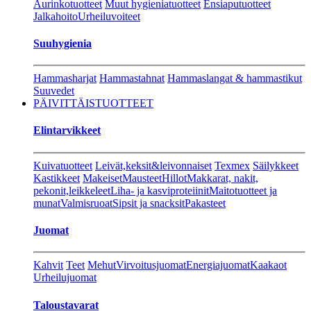
Aurinkotuotteet
Muut hygieniatuotteet
Ensiaputuotteet
Jalkahoito
Urheiluvoiteet
Suuhygienia
Hammasharjat
Hammastahnat
Hammaslangat & hammastikut
Suuvedet
PÄIVITTÄISTUOTTEET
Elintarvikkeet
Kuivatuotteet
Leivät,keksit&leivonnaiset
Texmex
Säilykkeet
Kastikkeet
Makeiset
Mausteet
Hillot
Makkarat, nakit,
pekonit,leikkeleet
Liha- ja kasviproteiinit
Maitotuotteet ja
munat
Valmisruoat
Sipsit ja snacksit
Pakasteet
Juomat
Kahvit
Teet
Mehut
Virvoitusjuomat
Energiajuomat
Kaakaot
Urheilujuomat
Taloustavarat