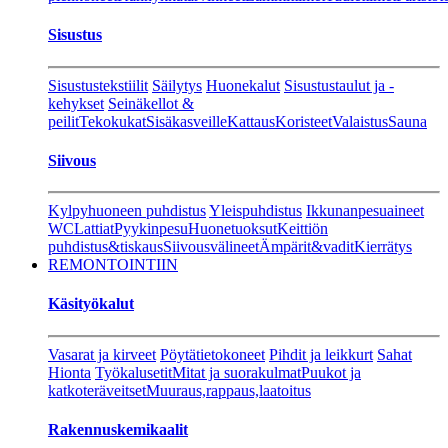
Sisustus
Sisustustekstiilit
Säilytys
Huonekalut
Sisustustaulut ja -
kehykset
Seinäkellot &
peilit
Tekokukat
Sisäkasveille
Kattaus
Koristeet
Valaistus
Sauna
Siivous
Kylpyhuoneen puhdistus
Yleispuhdistus
Ikkunanpesuaineet
WC
Lattiat
Pyykinpesu
Huonetuoksut
Keittiön
puhdistus&tiskaus
Siivousvälineet
Ämpärit&vadit
Kierrätys
REMONTOINTIIN
Käsityökalut
Vasarat ja kirveet
Pöytätietokoneet
Pihdit ja leikkurt
Sahat
Hionta
Työkalusetit
Mitat ja suorakulmat
Puukot ja
katkoteräveitset
Muuraus,rappaus,laatoitus
Rakennuskemikaalit