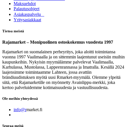
Maksuehdot
Palautusohjeet
Asia​k​aspalvelu
​Yritysasiakkaat
Tietoa meistä
Rajamarket – Monipuolinen ostoskokemus vuodesta 1997
Rajamarket on suomalainen perheyritys, joka aloitti toimintansa
vuonna 1997 Vaalimaalla ja on sittemmin laajentunut useisiin muihin
kaupunkeihin. Nykyisin myymälämme palvelevat Vaalimaalla,
Karhulassa, Mustolassa, Lappeenrannassa ja Imatralla. Kesällä 2024
laajensimme toimintaamme Lahteen, jossa avattiin
brändiuudistuksen myötä uusi Rmarket-myymälä. Olemme ylpeitä
siitä, että Rajamarketille on myönnetty Avainlippu-merkki, joka
kertoo palveluidemme kotimaisuudesta ja vastuullisuudesta.
Ole meihin yhteydessä
info@r
market.fi
Seuraa meitä