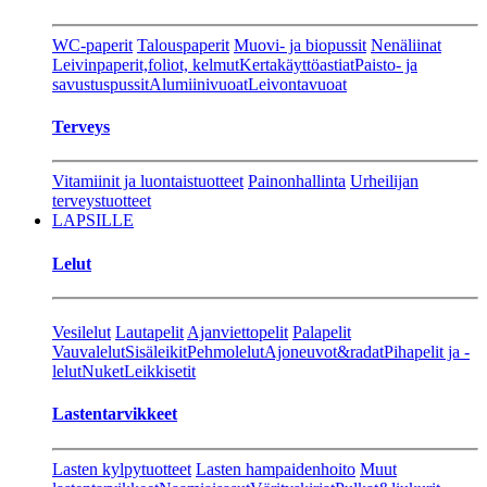
WC-paperit
Talouspaperit
Muovi- ja biopussit
Nenäliinat
Leivinpaperit,foliot, kelmut
Kertakäyttöastiat
Paisto- ja
savustuspussit
Alumiinivuoat
Leivontavuoat
Terveys
Vitamiinit ja luontaistuotteet
Painonhallinta
Urheilijan
terveystuotteet
LAPSILLE
Lelut
Vesilelut
Lautapelit
Ajanviettopelit
Palapelit
Vauvalelut
Sisäleikit
Pehmolelut
Ajoneuvot&radat
Pihapelit ja -
lelut
Nuket
Leikkisetit
Lastentarvikkeet
Lasten kylpytuotteet
Lasten hampaidenhoito
Muut