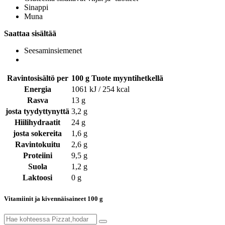
Sinappi
Muna
Saattaa sisältää
Seesaminsiemenet
Ravintosisältö per
100 g Tuote myyntihetkellä
Energia
1061 kJ / 254 kcal
Rasva
13 g
josta tyydyttynyttä
3,2 g
Hiilihydraatit
24 g
josta sokereita
1,6 g
Ravintokuitu
2,6 g
Proteiini
9,5 g
Suola
1,2 g
Laktoosi
0 g
Vitamiinit ja kivennäisaineet 100 g