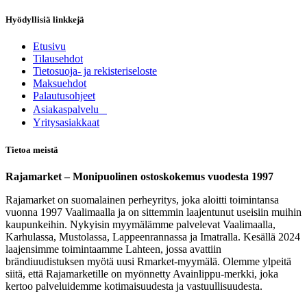
Hyödyllisiä linkkejä
Etusivu
Tilausehdot
Tietosuoja- ja rekisteriseloste
Maksuehdot
Palautusohjeet
Asia​k​aspalvelu
​Yritysasiakkaat
Tietoa meistä
Rajamarket – Monipuolinen ostoskokemus vuodesta 1997
Rajamarket on suomalainen perheyritys, joka aloitti toimintansa
vuonna 1997 Vaalimaalla ja on sittemmin laajentunut useisiin muihin
kaupunkeihin. Nykyisin myymälämme palvelevat Vaalimaalla,
Karhulassa, Mustolassa, Lappeenrannassa ja Imatralla. Kesällä 2024
laajensimme toimintaamme Lahteen, jossa avattiin
brändiuudistuksen myötä uusi Rmarket-myymälä. Olemme ylpeitä
siitä, että Rajamarketille on myönnetty Avainlippu-merkki, joka
kertoo palveluidemme kotimaisuudesta ja vastuullisuudesta.