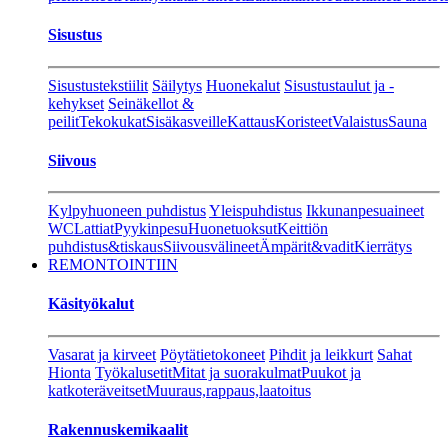
Sisustus
Sisustustekstiilit
Säilytys
Huonekalut
Sisustustaulut ja -
kehykset
Seinäkellot &
peilit
Tekokukat
Sisäkasveille
Kattaus
Koristeet
Valaistus
Sauna
Siivous
Kylpyhuoneen puhdistus
Yleispuhdistus
Ikkunanpesuaineet
WC
Lattiat
Pyykinpesu
Huonetuoksut
Keittiön
puhdistus&tiskaus
Siivousvälineet
Ämpärit&vadit
Kierrätys
REMONTOINTIIN
Käsityökalut
Vasarat ja kirveet
Pöytätietokoneet
Pihdit ja leikkurt
Sahat
Hionta
Työkalusetit
Mitat ja suorakulmat
Puukot ja
katkoteräveitset
Muuraus,rappaus,laatoitus
Rakennuskemikaalit