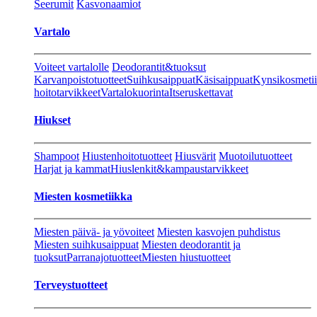
Seerumit
Kasvonaamiot
Vartalo
Voiteet vartalolle
Deodorantit&tuoksut
Karvanpoistotuotteet
Suihkusaippuat
Käsisaippuat
Kynsikosmeti
hoitotarvikkeet
Vartalokuorinta
Itseruskettavat
Hiukset
Shampoot
Hiustenhoitotuotteet
Hiusvärit
Muotoilutuotteet
Harjat ja kammat
Hiuslenkit&kampaustarvikkeet
Miesten kosmetiikka
Miesten päivä- ja yövoiteet
Miesten kasvojen puhdistus
Miesten suihkusaippuat
Miesten deodorantit ja
tuoksut
Parranajotuotteet
Miesten hiustuotteet
Terveystuotteet