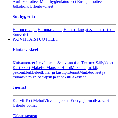
Aurinkotuotteet
Muut hygieniatuotteet
Ensiaputuotteet
Jalkahoito
Urheiluvoiteet
Suuhygienia
Hammasharjat
Hammastahnat
Hammaslangat & hammastikut
Suuvedet
PÄIVITTÄISTUOTTEET
Elintarvikkeet
Kuivatuotteet
Leivät,keksit&leivonnaiset
Texmex
Säilykkeet
Kastikkeet
Makeiset
Mausteet
Hillot
Makkarat, nakit,
pekonit,leikkeleet
Liha- ja kasviproteiinit
Maitotuotteet ja
munat
Valmisruoat
Sipsit ja snacksit
Pakasteet
Juomat
Kahvit
Teet
Mehut
Virvoitusjuomat
Energiajuomat
Kaakaot
Urheilujuomat
Taloustavarat