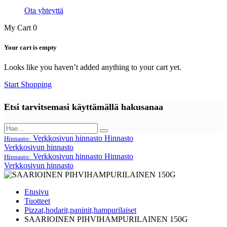
Ota yhteyttä
My Cart
0
Your cart is empty
Looks like you haven’t added anything to your cart yet.
Start Shopping
Etsi tarvitsemasi käyttämällä hakusanaa
Verkkosivun hinnasto
Hinnasto
Hinnasto:
Verkkosivun hinnasto
Verkkosivun hinnasto
Hinnasto
Hinnasto:
Verkkosivun hinnasto
Etusivu
Tuotteet
Pizzat,hodarit,paninit,hampurilaiset
SAARIOINEN PIHVIHAMPURILAINEN 150G