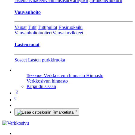
lastentarvikkeet
Naamiaisasut
Värityskirjat
Pulkat&liukurit
Vauvanhoito
Vaipat
Tutit
Tuttipullot
Ensiruokailu
Vauvanhoitotuotteet
Vauvatarvikkeet
Lastenruoat
Soseet
Lasten purkkiruoka
Verkkosivun hinnasto
Hinnasto
Hinnasto:
Verkkosivun hinnasto
Kirjaudu sisään
0
0
0