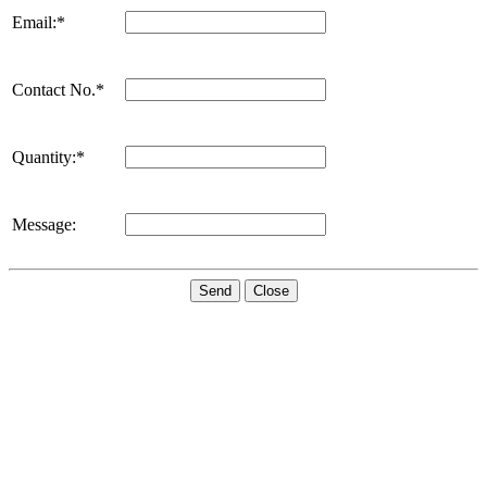
Email:*
Contact No.*
Quantity:*
Message:
Send
Close