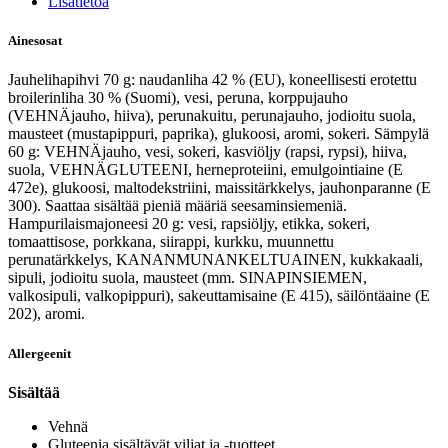
Lisätietoa
Ainesosat
Jauhelihapihvi 70 g: naudanliha 42 % (EU), koneellisesti erotettu
broilerinliha 30 % (Suomi), vesi, peruna, korppujauho
(VEHNÄjauho, hiiva), perunakuitu, perunajauho, jodioitu suola,
mausteet (mustapippuri, paprika), glukoosi, aromi, sokeri. Sämpylä
60 g: VEHNÄjauho, vesi, sokeri, kasviöljy (rapsi, rypsi), hiiva,
suola, VEHNÄGLUTEENI, herneproteiini, emulgointiaine (E
472e), glukoosi, maltodekstriini, maissitärkkelys, jauhonparanne (E
300). Saattaa sisältää pieniä määriä seesaminsiemeniä.
Hampurilaismajoneesi 20 g: vesi, rapsiöljy, etikka, sokeri,
tomaattisose, porkkana, siirappi, kurkku, muunnettu
perunatärkkelys, KANANMUNANKELTUAINEN, kukkakaali,
sipuli, jodioitu suola, mausteet (mm. SINAPINSIEMEN,
valkosipuli, valkopippuri), sakeuttamisaine (E 415), säilöntäaine (E
202), aromi.
Allergeenit
Sisältää
Vehnä
Gluteenia sisältävät viljat ja -tuotteet