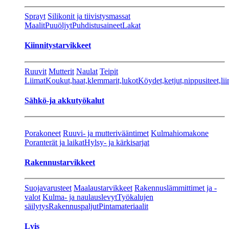
Sprayt
Silikonit ja tiivistysmassat
Maalit
Puuöljyt
Puhdistusaineet
Lakat
Kiinnitystarvikkeet
Ruuvit
Mutterit
Naulat
Teipit
Liimat
Koukut,haat,klemmarit,lukot
Köydet,ketjut,nippusiteet,lii
Sähkö-ja akkutyökalut
Porakoneet
Ruuvi- ja mutterivääntimet
Kulmahiomakone
Poranterät ja laikat
Hylsy- ja kärkisarjat
Rakennustarvikkeet
Suojavarusteet
Maalaustarvikkeet
Rakennuslämmittimet ja -
valot
Kulma- ja naulauslevyt
Työkalujen
säilytys
Rakennuspaljut
Pintamateriaalit
Lvis