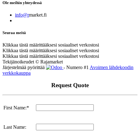
Ole meihin yhteydessä
info@r
market.fi
Seuraa meitä
Klikkaa tästä määrittääksesi sosiaaliset verkostosi
Klikkaa tästä määrittääksesi sosiaaliset verkostosi
Klikkaa tästä määrittääksesi sosiaaliset verkostosi
Tekijänoikeudet © Rajamarket
Järjestelmää pyörittää
- Numero #1
Avoimen lähdekoodin
verkkokauppa
Request Quote
First Name:*
Last Name: