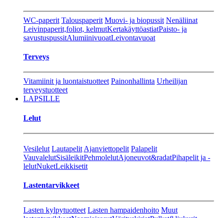
WC-paperit
Talouspaperit
Muovi- ja biopussit
Nenäliinat
Leivinpaperit,foliot, kelmut
Kertakäyttöastiat
Paisto- ja
savustuspussit
Alumiinivuoat
Leivontavuoat
Terveys
Vitamiinit ja luontaistuotteet
Painonhallinta
Urheilijan
terveystuotteet
LAPSILLE
Lelut
Vesilelut
Lautapelit
Ajanviettopelit
Palapelit
Vauvalelut
Sisäleikit
Pehmolelut
Ajoneuvot&radat
Pihapelit ja -
lelut
Nuket
Leikkisetit
Lastentarvikkeet
Lasten kylpytuotteet
Lasten hampaidenhoito
Muut