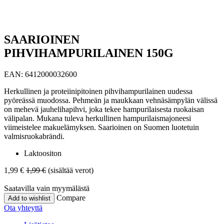
SAARIOINEN
PIHVIHAMPURILAINEN 150G
EAN:
6412000032600
Herkullinen ja proteiinipitoinen pihvihampurilainen uudessa
pyöreässä muodossa. Pehmeän ja maukkaan vehnäsämpylän välissä
on mehevä jauhelihapihvi, joka tekee hampurilaisesta ruokaisan
välipalan. Mukana tuleva herkullinen hampurilaismajoneesi
viimeistelee makuelämyksen. Saarioinen on Suomen luotetuin
valmisruokabrändi.
Laktoositon
1,99
€
1,99
€
(sisältää verot)
Saatavilla vain myymälästä
Compare
Add to wishlist
Ota yhteyttä