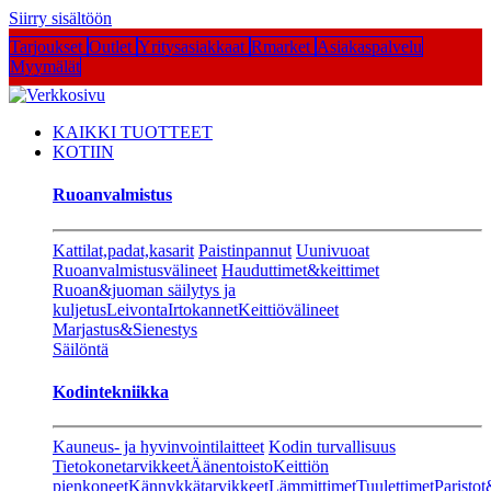
Siirry sisältöön
Tarjoukset
Outlet
Yritysasiakkaat
Rmarket
Asiakaspalvelu
Myymälät
KAIKKI TUOTTEET
KOTIIN
Ruoanvalmistus
Kattilat,padat,kasarit
Paistinpannut
Uunivuoat
Ruoanvalmistusvälineet
Hauduttimet&keittimet
Ruoan&juoman säilytys ja
kuljetus
Leivonta
Irtokannet
Keittiövälineet
Marjastus&Sienestys
Säilöntä
Kodintekniikka
Kauneus- ja hyvinvointilaitteet
Kodin turvallisuus
Tietokonetarvikkeet
Äänentoisto
Keittiön
pienkoneet
Kännykkätarvikkeet
Lämmittimet
Tuulettimet
Paristot