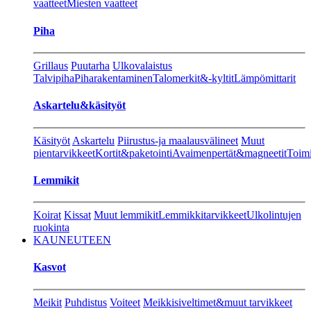
vaatteet
Miesten vaatteet
Piha
Grillaus
Puutarha
Ulkovalaistus
Talvipiha
Piharakentaminen
Talomerkit&-kyltit
Lämpömittarit
Askartelu&käsityöt
Käsityöt
Askartelu
Piirustus-ja maalausvälineet
Muut
pientarvikkeet
Kortit&paketointi
Avaimenpertät&magneetit
Toimi
Lemmikit
Koirat
Kissat
Muut lemmikit
Lemmikkitarvikkeet
Ulkolintujen
ruokinta
KAUNEUTEEN
Kasvot
Meikit
Puhdistus
Voiteet
Meikkisiveltimet&muut tarvikkeet