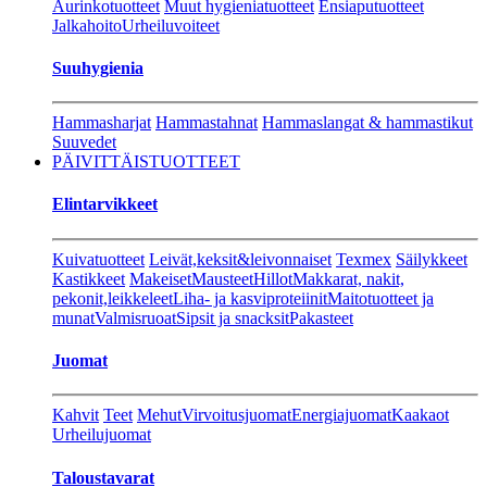
Aurinkotuotteet
Muut hygieniatuotteet
Ensiaputuotteet
Jalkahoito
Urheiluvoiteet
Suuhygienia
Hammasharjat
Hammastahnat
Hammaslangat & hammastikut
Suuvedet
PÄIVITTÄISTUOTTEET
Elintarvikkeet
Kuivatuotteet
Leivät,keksit&leivonnaiset
Texmex
Säilykkeet
Kastikkeet
Makeiset
Mausteet
Hillot
Makkarat, nakit,
pekonit,leikkeleet
Liha- ja kasviproteiinit
Maitotuotteet ja
munat
Valmisruoat
Sipsit ja snacksit
Pakasteet
Juomat
Kahvit
Teet
Mehut
Virvoitusjuomat
Energiajuomat
Kaakaot
Urheilujuomat
Taloustavarat