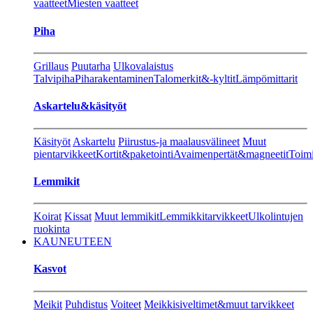
vaatteet
Miesten vaatteet
Piha
Grillaus
Puutarha
Ulkovalaistus
Talvipiha
Piharakentaminen
Talomerkit&-kyltit
Lämpömittarit
Askartelu&käsityöt
Käsityöt
Askartelu
Piirustus-ja maalausvälineet
Muut
pientarvikkeet
Kortit&paketointi
Avaimenpertät&magneetit
Toimi
Lemmikit
Koirat
Kissat
Muut lemmikit
Lemmikkitarvikkeet
Ulkolintujen
ruokinta
KAUNEUTEEN
Kasvot
Meikit
Puhdistus
Voiteet
Meikkisiveltimet&muut tarvikkeet