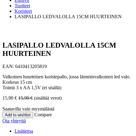
Etusivu
Tuotteet
Koristeet
LASIPALLO LEDVALOLLA 15CM HUURTEINEN
LASIPALLO LEDVALOLLA 15CM
HUURTEINEN
EAN:
6410413205819
Valkoinen huurteinen koristepallo, jossa lämminvalkoinen led valo.
Korkeus 15 cm
Toimii 3 x AA 1,5V (ei sisällä)
15,90
€
15,90
€
(sisältää verot)
Saatavilla vain myymälästä
Compare
Add to wishlist
Ota yhteyttä
Lisätietoa