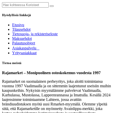
Hyödyllisiä linkkejä
Etusivu
Tilausehdot
Tietosuoja- ja rekisteriseloste
Maksuehdot
Palautusohjeet
Asia​k​aspalvelu
​Yritysasiakkaat
Tietoa meistä
Rajamarket – Monipuolinen ostoskokemus vuodesta 1997
Rajamarket on suomalainen perheyritys, joka aloitti toimintansa
vuonna 1997 Vaalimaalla ja on sittemmin laajentunut useisiin muihin
kaupunkeihin. Nykyisin myymälämme palvelevat Vaalimaalla,
Karhulassa, Mustolassa, Lappeenrannassa ja Imatralla. Kesällä 2024
laajensimme toimintaamme Lahteen, jossa avattiin
brändiuudistuksen myötä uusi Rmarket-myymälä. Olemme ylpeitä
siitä, että Rajamarketille on myönnetty Avainlippu-merkki, joka