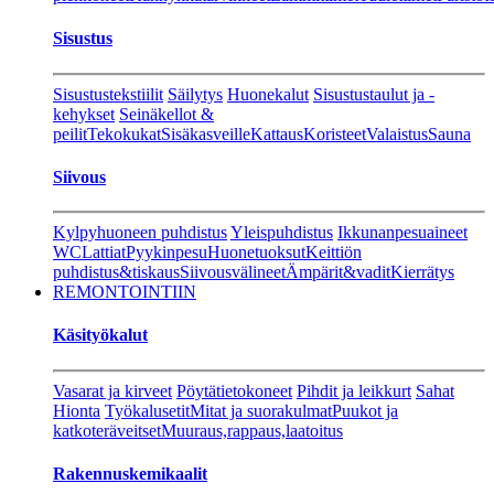
Sisustus
Sisustustekstiilit
Säilytys
Huonekalut
Sisustustaulut ja -
kehykset
Seinäkellot &
peilit
Tekokukat
Sisäkasveille
Kattaus
Koristeet
Valaistus
Sauna
Siivous
Kylpyhuoneen puhdistus
Yleispuhdistus
Ikkunanpesuaineet
WC
Lattiat
Pyykinpesu
Huonetuoksut
Keittiön
puhdistus&tiskaus
Siivousvälineet
Ämpärit&vadit
Kierrätys
REMONTOINTIIN
Käsityökalut
Vasarat ja kirveet
Pöytätietokoneet
Pihdit ja leikkurt
Sahat
Hionta
Työkalusetit
Mitat ja suorakulmat
Puukot ja
katkoteräveitset
Muuraus,rappaus,laatoitus
Rakennuskemikaalit