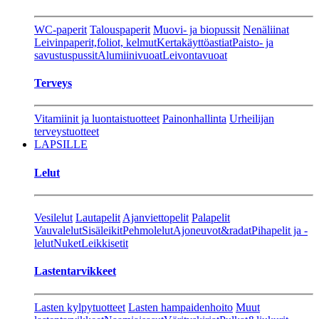
WC-paperit
Talouspaperit
Muovi- ja biopussit
Nenäliinat
Leivinpaperit,foliot, kelmut
Kertakäyttöastiat
Paisto- ja
savustuspussit
Alumiinivuoat
Leivontavuoat
Terveys
Vitamiinit ja luontaistuotteet
Painonhallinta
Urheilijan
terveystuotteet
LAPSILLE
Lelut
Vesilelut
Lautapelit
Ajanviettopelit
Palapelit
Vauvalelut
Sisäleikit
Pehmolelut
Ajoneuvot&radat
Pihapelit ja -
lelut
Nuket
Leikkisetit
Lastentarvikkeet
Lasten kylpytuotteet
Lasten hampaidenhoito
Muut