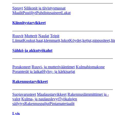
Sprayt
Silikonit ja tiivistysmassat
Maalit
Puuöljyt
Puhdistusaineet
Lakat
Kiinnitystarvikkeet
Ruuvit
Mutterit
Naulat
Teipit
Liimat
Koukut,haat,klemmarit,lukot
Köydet,ketjut,nippusiteet,lii
Sähkö-ja akkutyökalut
Porakoneet
Ruuvi- ja mutterivääntimet
Kulmahiomakone
Poranterät ja laikat
Hylsy- ja kärkisarjat
Rakennustarvikkeet
Suojavarusteet
Maalaustarvikkeet
Rakennuslämmittimet ja -
valot
Kulma- ja naulauslevyt
Työkalujen
säilytys
Rakennuspaljut
Pintamateriaalit
Lvis