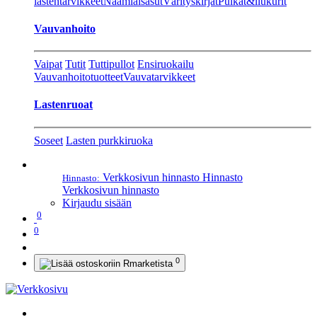
lastentarvikkeet
Naamiaisasut
Värityskirjat
Pulkat&liukurit
Vauvanhoito
Vaipat
Tutit
Tuttipullot
Ensiruokailu
Vauvanhoitotuotteet
Vauvatarvikkeet
Lastenruoat
Soseet
Lasten purkkiruoka
Verkkosivun hinnasto
Hinnasto
Hinnasto:
Verkkosivun hinnasto
Kirjaudu sisään
0
0
0