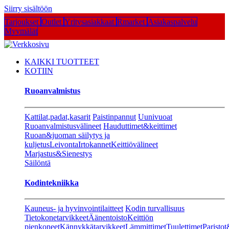
Siirry sisältöön
Tarjoukset
Outlet
Yritysasiakkaat
Rmarket
Asiakaspalvelu
Myymälät
KAIKKI TUOTTEET
KOTIIN
Ruoanvalmistus
Kattilat,padat,kasarit
Paistinpannut
Uunivuoat
Ruoanvalmistusvälineet
Hauduttimet&keittimet
Ruoan&juoman säilytys ja
kuljetus
Leivonta
Irtokannet
Keittiövälineet
Marjastus&Sienestys
Säilöntä
Kodintekniikka
Kauneus- ja hyvinvointilaitteet
Kodin turvallisuus
Tietokonetarvikkeet
Äänentoisto
Keittiön
pienkoneet
Kännykkätarvikkeet
Lämmittimet
Tuulettimet
Paristot