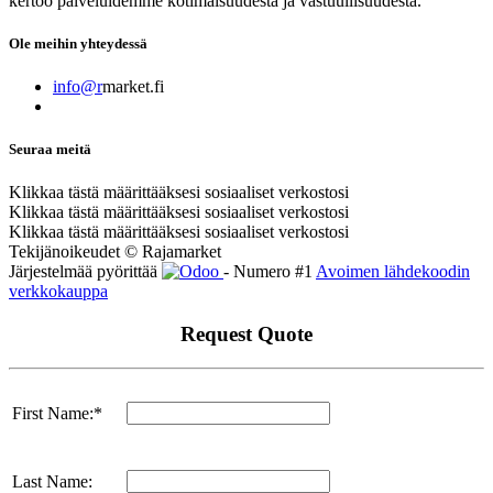
kertoo palveluidemme kotimaisuudesta ja vastuullisuudesta.
Ole meihin yhteydessä
info@r
market.fi
Seuraa meitä
Klikkaa tästä määrittääksesi sosiaaliset verkostosi
Klikkaa tästä määrittääksesi sosiaaliset verkostosi
Klikkaa tästä määrittääksesi sosiaaliset verkostosi
Tekijänoikeudet © Rajamarket
Järjestelmää pyörittää
- Numero #1
Avoimen lähdekoodin
verkkokauppa
Request Quote
First Name:*
Last Name: