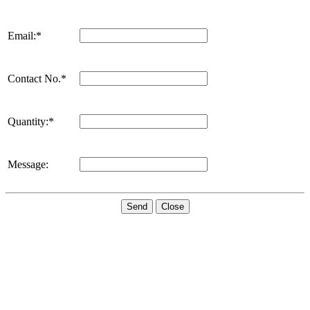
Email:*
Contact No.*
Quantity:*
Message:
Send
Close