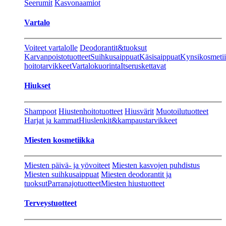
Seerumit
Kasvonaamiot
Vartalo
Voiteet vartalolle
Deodorantit&tuoksut
Karvanpoistotuotteet
Suihkusaippuat
Käsisaippuat
Kynsikosmeti
hoitotarvikkeet
Vartalokuorinta
Itseruskettavat
Hiukset
Shampoot
Hiustenhoitotuotteet
Hiusvärit
Muotoilutuotteet
Harjat ja kammat
Hiuslenkit&kampaustarvikkeet
Miesten kosmetiikka
Miesten päivä- ja yövoiteet
Miesten kasvojen puhdistus
Miesten suihkusaippuat
Miesten deodorantit ja
tuoksut
Parranajotuotteet
Miesten hiustuotteet
Terveystuotteet