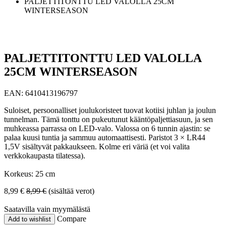
PALJETTITONTTU LED VALOLLA 25CM
WINTERSEASON
PALJETTITONTTU LED VALOLLA
25CM WINTERSEASON
EAN:
6410413196797
Suloiset, persoonalliset joulukoristeet tuovat kotiisi juhlan ja joulun
tunnelman. Tämä tonttu on pukeutunut kääntöpaljettiasuun, ja sen
muhkeassa parrassa on LED-valo. Valossa on 6 tunnin ajastin: se
palaa kuusi tuntia ja sammuu automaattisesti. Paristot 3 × LR44
1,5V sisältyvät pakkaukseen. Kolme eri väriä (et voi valita
verkkokaupasta tilatessa).
Korkeus: 25 cm
8,99
€
8,99
€
(sisältää verot)
Saatavilla vain myymälästä
Compare
Add to wishlist