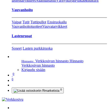
lastentarvikkeet
Naamiaisasut
Värityskirjat
Pulkat&liukurit
Vauvanhoito
Vaipat
Tutit
Tuttipullot
Ensiruokailu
Vauvanhoitotuotteet
Vauvatarvikkeet
Lastenruoat
Soseet
Lasten purkkiruoka
Verkkosivun hinnasto
Hinnasto
Hinnasto:
Verkkosivun hinnasto
Kirjaudu sisään
0
0
0