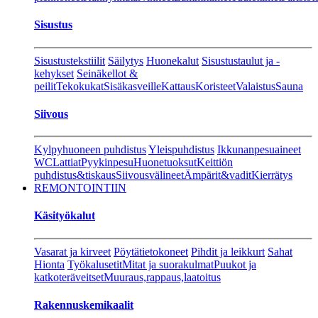
Sisustus
Sisustustekstiilit
Säilytys
Huonekalut
Sisustustaulut ja -
kehykset
Seinäkellot &
peilit
Tekokukat
Sisäkasveille
Kattaus
Koristeet
Valaistus
Sauna
Siivous
Kylpyhuoneen puhdistus
Yleispuhdistus
Ikkunanpesuaineet
WC
Lattiat
Pyykinpesu
Huonetuoksut
Keittiön
puhdistus&tiskaus
Siivousvälineet
Ämpärit&vadit
Kierrätys
REMONTOINTIIN
Käsityökalut
Vasarat ja kirveet
Pöytätietokoneet
Pihdit ja leikkurt
Sahat
Hionta
Työkalusetit
Mitat ja suorakulmat
Puukot ja
katkoteräveitset
Muuraus,rappaus,laatoitus
Rakennuskemikaalit