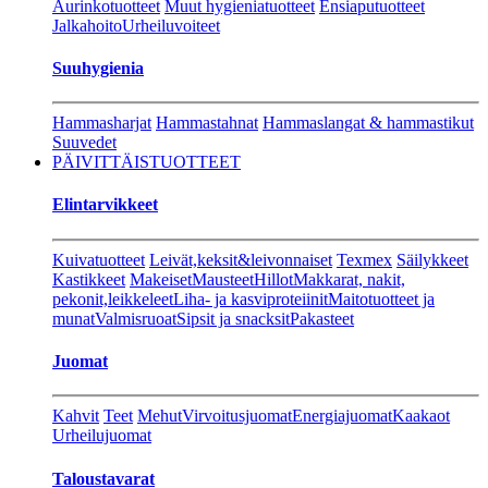
Aurinkotuotteet
Muut hygieniatuotteet
Ensiaputuotteet
Jalkahoito
Urheiluvoiteet
Suuhygienia
Hammasharjat
Hammastahnat
Hammaslangat & hammastikut
Suuvedet
PÄIVITTÄISTUOTTEET
Elintarvikkeet
Kuivatuotteet
Leivät,keksit&leivonnaiset
Texmex
Säilykkeet
Kastikkeet
Makeiset
Mausteet
Hillot
Makkarat, nakit,
pekonit,leikkeleet
Liha- ja kasviproteiinit
Maitotuotteet ja
munat
Valmisruoat
Sipsit ja snacksit
Pakasteet
Juomat
Kahvit
Teet
Mehut
Virvoitusjuomat
Energiajuomat
Kaakaot
Urheilujuomat
Taloustavarat