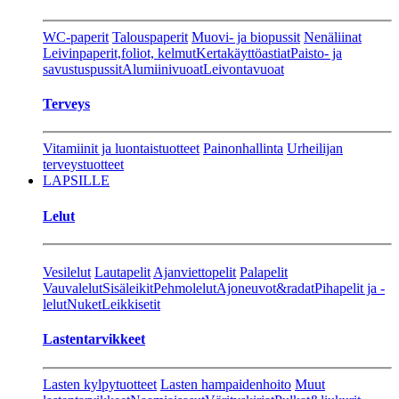
WC-paperit
Talouspaperit
Muovi- ja biopussit
Nenäliinat
Leivinpaperit,foliot, kelmut
Kertakäyttöastiat
Paisto- ja
savustuspussit
Alumiinivuoat
Leivontavuoat
Terveys
Vitamiinit ja luontaistuotteet
Painonhallinta
Urheilijan
terveystuotteet
LAPSILLE
Lelut
Vesilelut
Lautapelit
Ajanviettopelit
Palapelit
Vauvalelut
Sisäleikit
Pehmolelut
Ajoneuvot&radat
Pihapelit ja -
lelut
Nuket
Leikkisetit
Lastentarvikkeet
Lasten kylpytuotteet
Lasten hampaidenhoito
Muut