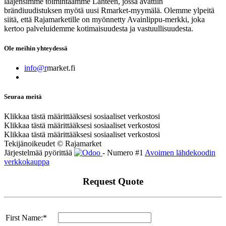
laajensimme toimintaamme Lahteen, jossa avattiin
brändiuudistuksen myötä uusi Rmarket-myymälä. Olemme ylpeitä
siitä, että Rajamarketille on myönnetty Avainlippu-merkki, joka
kertoo palveluidemme kotimaisuudesta ja vastuullisuudesta.
Ole meihin yhteydessä
info@r
market.fi
Seuraa meitä
Klikkaa tästä määrittääksesi sosiaaliset verkostosi
Klikkaa tästä määrittääksesi sosiaaliset verkostosi
Klikkaa tästä määrittääksesi sosiaaliset verkostosi
Tekijänoikeudet © Rajamarket
Järjestelmää pyörittää
- Numero #1
Avoimen lähdekoodin
verkkokauppa
Request Quote
First Name:*