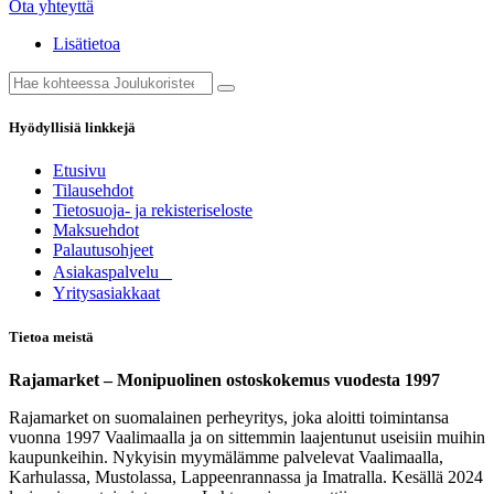
Ota yhteyttä
Lisätietoa
Hyödyllisiä linkkejä
Etusivu
Tilausehdot
Tietosuoja- ja rekisteriseloste
Maksuehdot
Palautusohjeet
Asia​k​aspalvelu
​Yritysasiakkaat
Tietoa meistä
Rajamarket – Monipuolinen ostoskokemus vuodesta 1997
Rajamarket on suomalainen perheyritys, joka aloitti toimintansa
vuonna 1997 Vaalimaalla ja on sittemmin laajentunut useisiin muihin
kaupunkeihin. Nykyisin myymälämme palvelevat Vaalimaalla,
Karhulassa, Mustolassa, Lappeenrannassa ja Imatralla. Kesällä 2024