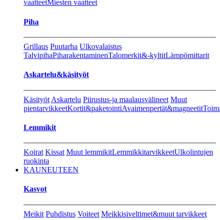
vaatteet
Miesten vaatteet
Piha
Grillaus
Puutarha
Ulkovalaistus
Talvipiha
Piharakentaminen
Talomerkit&-kyltit
Lämpömittarit
Askartelu&käsityöt
Käsityöt
Askartelu
Piirustus-ja maalausvälineet
Muut
pientarvikkeet
Kortit&paketointi
Avaimenpertät&magneetit
Toimi
Lemmikit
Koirat
Kissat
Muut lemmikit
Lemmikkitarvikkeet
Ulkolintujen
ruokinta
KAUNEUTEEN
Kasvot
Meikit
Puhdistus
Voiteet
Meikkisiveltimet&muut tarvikkeet