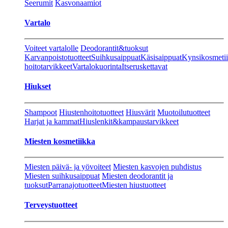
Seerumit
Kasvonaamiot
Vartalo
Voiteet vartalolle
Deodorantit&tuoksut
Karvanpoistotuotteet
Suihkusaippuat
Käsisaippuat
Kynsikosmeti
hoitotarvikkeet
Vartalokuorinta
Itseruskettavat
Hiukset
Shampoot
Hiustenhoitotuotteet
Hiusvärit
Muotoilutuotteet
Harjat ja kammat
Hiuslenkit&kampaustarvikkeet
Miesten kosmetiikka
Miesten päivä- ja yövoiteet
Miesten kasvojen puhdistus
Miesten suihkusaippuat
Miesten deodorantit ja
tuoksut
Parranajotuotteet
Miesten hiustuotteet
Terveystuotteet