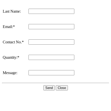
Last Name:
Email:*
Contact No.*
Quantity:*
Message:
Send
Close