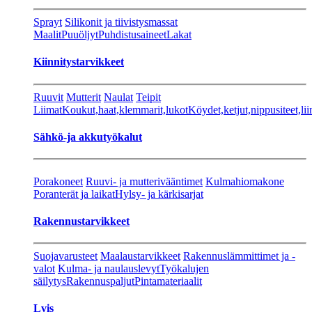
Sprayt
Silikonit ja tiivistysmassat
Maalit
Puuöljyt
Puhdistusaineet
Lakat
Kiinnitystarvikkeet
Ruuvit
Mutterit
Naulat
Teipit
Liimat
Koukut,haat,klemmarit,lukot
Köydet,ketjut,nippusiteet,lii
Sähkö-ja akkutyökalut
Porakoneet
Ruuvi- ja mutterivääntimet
Kulmahiomakone
Poranterät ja laikat
Hylsy- ja kärkisarjat
Rakennustarvikkeet
Suojavarusteet
Maalaustarvikkeet
Rakennuslämmittimet ja -
valot
Kulma- ja naulauslevyt
Työkalujen
säilytys
Rakennuspaljut
Pintamateriaalit
Lvis