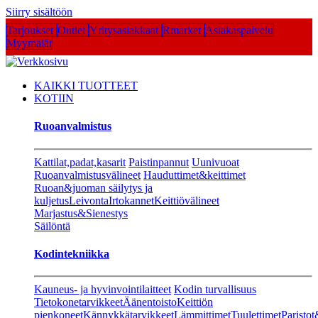
Siirry sisältöön
Tarjoukset
Outlet
Yritysasiakkaat
Rmarket
Asiakaspalvelu
Myymälät
KAIKKI TUOTTEET
KOTIIN
Ruoanvalmistus
Kattilat,padat,kasarit
Paistinpannut
Uunivuoat
Ruoanvalmistusvälineet
Hauduttimet&keittimet
Ruoan&juoman säilytys ja
kuljetus
Leivonta
Irtokannet
Keittiövälineet
Marjastus&Sienestys
Säilöntä
Kodintekniikka
Kauneus- ja hyvinvointilaitteet
Kodin turvallisuus
Tietokonetarvikkeet
Äänentoisto
Keittiön
pienkoneet
Kännykkätarvikkeet
Lämmittimet
Tuulettimet
Paristot