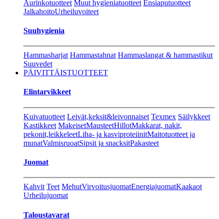
Aurinkotuotteet
Muut hygieniatuotteet
Ensiaputuotteet
Jalkahoito
Urheiluvoiteet
Suuhygienia
Hammasharjat
Hammastahnat
Hammaslangat & hammastikut
Suuvedet
PÄIVITTÄISTUOTTEET
Elintarvikkeet
Kuivatuotteet
Leivät,keksit&leivonnaiset
Texmex
Säilykkeet
Kastikkeet
Makeiset
Mausteet
Hillot
Makkarat, nakit,
pekonit,leikkeleet
Liha- ja kasviproteiinit
Maitotuotteet ja
munat
Valmisruoat
Sipsit ja snacksit
Pakasteet
Juomat
Kahvit
Teet
Mehut
Virvoitusjuomat
Energiajuomat
Kaakaot
Urheilujuomat
Taloustavarat