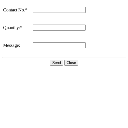
Contact No.*
Quantity:*
Message:
Send
Close