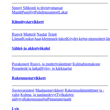
Sprayt
Silikonit ja tiivistysmassat
Maalit
Puuöljyt
Puhdistusaineet
Lakat
Kiinnitystarvikkeet
Ruuvit
Mutterit
Naulat
Teipit
Liimat
Koukut,haat,klemmarit,lukot
Köydet,ketjut,nippusiteet,lii
Sähkö-ja akkutyökalut
Porakoneet
Ruuvi- ja mutterivääntimet
Kulmahiomakone
Poranterät ja laikat
Hylsy- ja kärkisarjat
Rakennustarvikkeet
Suojavarusteet
Maalaustarvikkeet
Rakennuslämmittimet ja -
valot
Kulma- ja naulauslevyt
Työkalujen
säilytys
Rakennuspaljut
Pintamateriaalit
Lvis