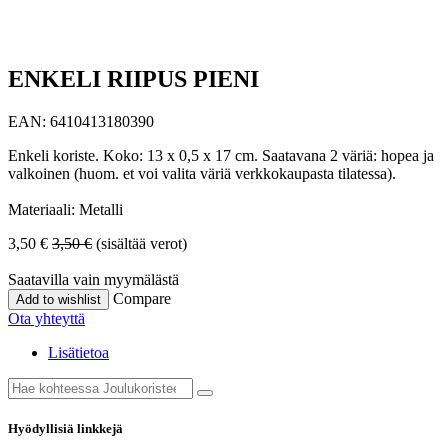
ENKELI RIIPUS PIENI
EAN:
6410413180390
Enkeli koriste. Koko: 13 x 0,5 x 17 cm. Saatavana 2 väriä: hopea ja
valkoinen (huom. et voi valita väriä verkkokaupasta tilatessa).
Materiaali: Metalli
3,50
€
3,50
€
(sisältää verot)
Saatavilla vain myymälästä
Compare
Add to wishlist
Ota yhteyttä
Lisätietoa
Hyödyllisiä linkkejä