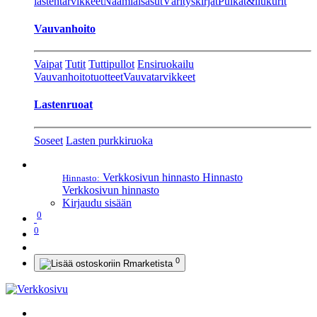
lastentarvikkeet
Naamiaisasut
Värityskirjat
Pulkat&liukurit
Vauvanhoito
Vaipat
Tutit
Tuttipullot
Ensiruokailu
Vauvanhoitotuotteet
Vauvatarvikkeet
Lastenruoat
Soseet
Lasten purkkiruoka
Verkkosivun hinnasto
Hinnasto
Hinnasto:
Verkkosivun hinnasto
Kirjaudu sisään
0
0
0