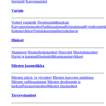
Seerumit
Kasvonaamiot
Vartalo
Voiteet vartalolle
Deodorantit&tuoksut
Karvanpoistotuotteet
Suihkusaippuat
Käsisaippuat
Kynsikosmeti
hoitotarvikkeet
Vartalokuorinta
Itseruskettavat
Hiukset
Shampoot
Hiustenhoitotuotteet
Hiusvärit
Muotoilutuotteet
Harjat ja kammat
Hiuslenkit&kampaustarvikkeet
Miesten kosmetiikka
Miesten päivä- ja yövoiteet
Miesten kasvojen puhdistus
Miesten suihkusaippuat
Miesten deodorantit ja
tuoksut
Parranajotuotteet
Miesten hiustuotteet
Terveystuotteet