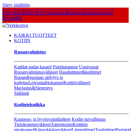
Siirry sisältöön
Tarjoukset
Outlet
Yritysasiakkaat
Rmarket
Asiakaspalvelu
Myymälät
KAIKKI TUOTTEET
KOTIIN
Ruoanvalmistus
Kattilat,padat,kasarit
Paistinpannut
Uunivuoat
Ruoanvalmistusvälineet
Hauduttimet&keittimet
Ruoan&juoman säilytys ja
kuljetus
Leivonta
Irtokannet
Keittiövälineet
Marjastus&Sienestys
Säilöntä
Kodintekniikka
Kauneus- ja hyvinvointilaitteet
Kodin turvallisuus
Tietokonetarvikkeet
Äänentoisto
Keittiön
pienkoneet
Kännykkätarvikkeet
Lämmittimet
Tuulettimet
Paristot