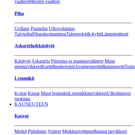
vaatteet
Miesten vaatteet
Piha
Grillaus
Puutarha
Ulkovalaistus
Talvipiha
Piharakentaminen
Talomerkit&-kyltit
Lämpömittarit
Askartelu&käsityöt
Käsityöt
Askartelu
Piirustus-ja maalausvälineet
Muut
pientarvikkeet
Kortit&paketointi
Avaimenpertät&magneetit
Toimi
Lemmikit
Koirat
Kissat
Muut lemmikit
Lemmikkitarvikkeet
Ulkolintujen
ruokinta
KAUNEUTEEN
Kasvot
Meikit
Puhdistus
Voiteet
Meikkisiveltimet&muut tarvikkeet