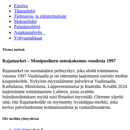
Etusivu
Tilausehdot
Tietosuoja- ja rekisteriseloste
Maksuehdot
Palautusohjeet
Asia​k​aspalvelu
​Yritysasiakkaat
Tietoa meistä
Rajamarket – Monipuolinen ostoskokemus vuodesta 1997
Rajamarket on suomalainen perheyritys, joka aloitti toimintansa
vuonna 1997 Vaalimaalla ja on sittemmin laajentunut useisiin muihin
kaupunkeihin. Nykyisin myymälämme palvelevat Vaalimaalla,
Karhulassa, Mustolassa, Lappeenrannassa ja Imatralla. Kesällä 2024
laajensimme toimintaamme Lahteen, jossa avattiin
brändiuudistuksen myötä uusi Rmarket-myymälä. Olemme ylpeitä
siitä, että Rajamarketille on myönnetty Avainlippu-merkki, joka
kertoo palveluidemme kotimaisuudesta ja vastuullisuudesta.
Ole meihin yhteydessä
info@r
market.fi