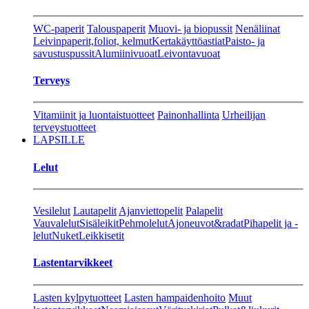
WC-paperit
Talouspaperit
Muovi- ja biopussit
Nenäliinat
Leivinpaperit,foliot, kelmut
Kertakäyttöastiat
Paisto- ja
savustuspussit
Alumiinivuoat
Leivontavuoat
Terveys
Vitamiinit ja luontaistuotteet
Painonhallinta
Urheilijan
terveystuotteet
LAPSILLE
Lelut
Vesilelut
Lautapelit
Ajanviettopelit
Palapelit
Vauvalelut
Sisäleikit
Pehmolelut
Ajoneuvot&radat
Pihapelit ja -
lelut
Nuket
Leikkisetit
Lastentarvikkeet
Lasten kylpytuotteet
Lasten hampaidenhoito
Muut