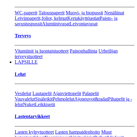
WC-paperit
Talouspaperit
Muovi- ja biopussit
Nenäliinat
Leivinpaperit,foliot, kelmut
Kertakäyttöastiat
Paisto- ja
savustuspussit
Alumiinivuoat
Leivontavuoat
Terveys
Vitamiinit ja luontaistuotteet
Painonhallinta
Urheilijan
terveystuotteet
LAPSILLE
Lelut
Vesilelut
Lautapelit
Ajanviettopelit
Palapelit
Vauvalelut
Sisäleikit
Pehmolelut
Ajoneuvot&radat
Pihapelit ja -
lelut
Nuket
Leikkisetit
Lastentarvikkeet
Lasten kylpytuotteet
Lasten hampaidenhoito
Muut