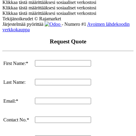
Klikkaa tästä määrittääksesi sosiaaliset verkostosi
Klikkaa tästä määrittääksesi sosiaaliset verkostosi
Klikkaa tästä määrittääksesi sosiaaliset verkostosi
Tekijänoikeudet © Rajamarket
Järjestelmää pyörittää
- Numero #1
Avoimen lähdekoodin
verkkokauppa
Request Quote
First Name:*
Last Name:
Email:*
Contact No.*