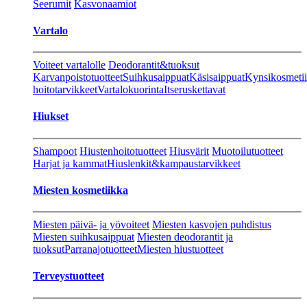
Seerumit
Kasvonaamiot
Vartalo
Voiteet vartalolle
Deodorantit&tuoksut
Karvanpoistotuotteet
Suihkusaippuat
Käsisaippuat
Kynsikosmeti
hoitotarvikkeet
Vartalokuorinta
Itseruskettavat
Hiukset
Shampoot
Hiustenhoitotuotteet
Hiusvärit
Muotoilutuotteet
Harjat ja kammat
Hiuslenkit&kampaustarvikkeet
Miesten kosmetiikka
Miesten päivä- ja yövoiteet
Miesten kasvojen puhdistus
Miesten suihkusaippuat
Miesten deodorantit ja
tuoksut
Parranajotuotteet
Miesten hiustuotteet
Terveystuotteet