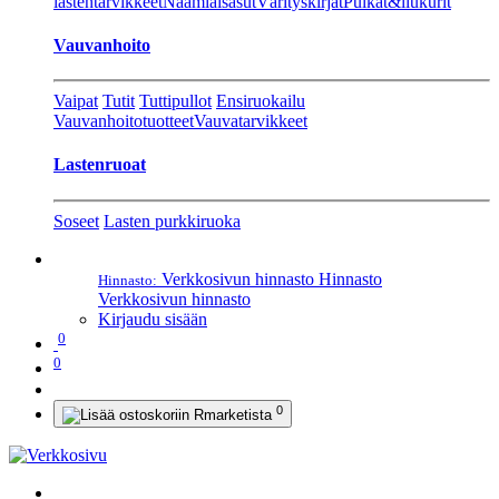
lastentarvikkeet
Naamiaisasut
Värityskirjat
Pulkat&liukurit
Vauvanhoito
Vaipat
Tutit
Tuttipullot
Ensiruokailu
Vauvanhoitotuotteet
Vauvatarvikkeet
Lastenruoat
Soseet
Lasten purkkiruoka
Verkkosivun hinnasto
Hinnasto
Hinnasto:
Verkkosivun hinnasto
Kirjaudu sisään
0
0
0