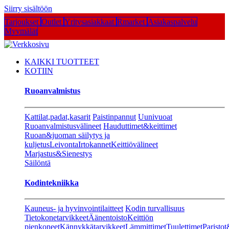
Siirry sisältöön
Tarjoukset
Outlet
Yritysasiakkaat
Rmarket
Asiakaspalvelu
Myymälät
KAIKKI TUOTTEET
KOTIIN
Ruoanvalmistus
Kattilat,padat,kasarit
Paistinpannut
Uunivuoat
Ruoanvalmistusvälineet
Hauduttimet&keittimet
Ruoan&juoman säilytys ja
kuljetus
Leivonta
Irtokannet
Keittiövälineet
Marjastus&Sienestys
Säilöntä
Kodintekniikka
Kauneus- ja hyvinvointilaitteet
Kodin turvallisuus
Tietokonetarvikkeet
Äänentoisto
Keittiön
pienkoneet
Kännykkätarvikkeet
Lämmittimet
Tuulettimet
Paristot