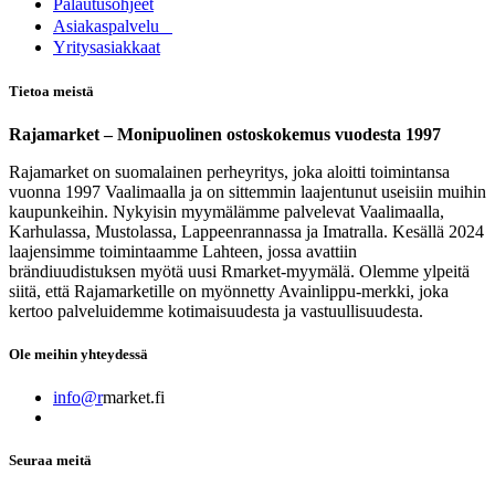
Palautusohjeet
Asia​k​aspalvelu
​Yritysasiakkaat
Tietoa meistä
Rajamarket – Monipuolinen ostoskokemus vuodesta 1997
Rajamarket on suomalainen perheyritys, joka aloitti toimintansa
vuonna 1997 Vaalimaalla ja on sittemmin laajentunut useisiin muihin
kaupunkeihin. Nykyisin myymälämme palvelevat Vaalimaalla,
Karhulassa, Mustolassa, Lappeenrannassa ja Imatralla. Kesällä 2024
laajensimme toimintaamme Lahteen, jossa avattiin
brändiuudistuksen myötä uusi Rmarket-myymälä. Olemme ylpeitä
siitä, että Rajamarketille on myönnetty Avainlippu-merkki, joka
kertoo palveluidemme kotimaisuudesta ja vastuullisuudesta.
Ole meihin yhteydessä
info@r
market.fi
Seuraa meitä