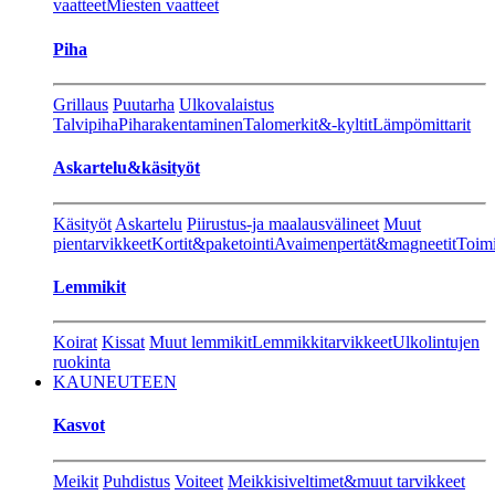
vaatteet
Miesten vaatteet
Piha
Grillaus
Puutarha
Ulkovalaistus
Talvipiha
Piharakentaminen
Talomerkit&-kyltit
Lämpömittarit
Askartelu&käsityöt
Käsityöt
Askartelu
Piirustus-ja maalausvälineet
Muut
pientarvikkeet
Kortit&paketointi
Avaimenpertät&magneetit
Toimi
Lemmikit
Koirat
Kissat
Muut lemmikit
Lemmikkitarvikkeet
Ulkolintujen
ruokinta
KAUNEUTEEN
Kasvot
Meikit
Puhdistus
Voiteet
Meikkisiveltimet&muut tarvikkeet