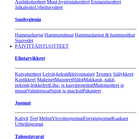
Aurinkotuotteet
Muut hygieniatuotteet
Ensiaputuotteet
Jalkahoito
Urheiluvoiteet
Suuhygienia
Hammasharjat
Hammastahnat
Hammaslangat & hammastikut
Suuvedet
PÄIVITTÄISTUOTTEET
Elintarvikkeet
Kuivatuotteet
Leivät,keksit&leivonnaiset
Texmex
Säilykkeet
Kastikkeet
Makeiset
Mausteet
Hillot
Makkarat, nakit,
pekonit,leikkeleet
Liha- ja kasviproteiinit
Maitotuotteet ja
munat
Valmisruoat
Sipsit ja snacksit
Pakasteet
Juomat
Kahvit
Teet
Mehut
Virvoitusjuomat
Energiajuomat
Kaakaot
Urheilujuomat
Taloustavarat