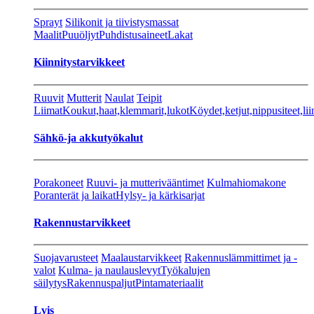
Sprayt
Silikonit ja tiivistysmassat
Maalit
Puuöljyt
Puhdistusaineet
Lakat
Kiinnitystarvikkeet
Ruuvit
Mutterit
Naulat
Teipit
Liimat
Koukut,haat,klemmarit,lukot
Köydet,ketjut,nippusiteet,lii
Sähkö-ja akkutyökalut
Porakoneet
Ruuvi- ja mutterivääntimet
Kulmahiomakone
Poranterät ja laikat
Hylsy- ja kärkisarjat
Rakennustarvikkeet
Suojavarusteet
Maalaustarvikkeet
Rakennuslämmittimet ja -
valot
Kulma- ja naulauslevyt
Työkalujen
säilytys
Rakennuspaljut
Pintamateriaalit
Lvis