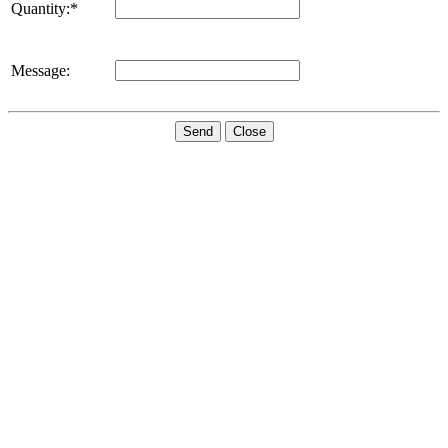
Quantity:*
Message:
Send
Close