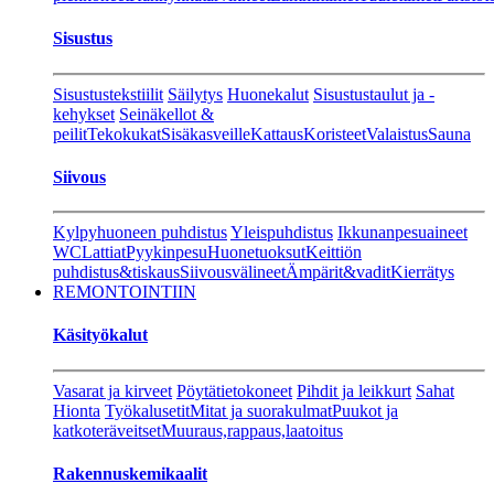
Sisustus
Sisustustekstiilit
Säilytys
Huonekalut
Sisustustaulut ja -
kehykset
Seinäkellot &
peilit
Tekokukat
Sisäkasveille
Kattaus
Koristeet
Valaistus
Sauna
Siivous
Kylpyhuoneen puhdistus
Yleispuhdistus
Ikkunanpesuaineet
WC
Lattiat
Pyykinpesu
Huonetuoksut
Keittiön
puhdistus&tiskaus
Siivousvälineet
Ämpärit&vadit
Kierrätys
REMONTOINTIIN
Käsityökalut
Vasarat ja kirveet
Pöytätietokoneet
Pihdit ja leikkurt
Sahat
Hionta
Työkalusetit
Mitat ja suorakulmat
Puukot ja
katkoteräveitset
Muuraus,rappaus,laatoitus
Rakennuskemikaalit