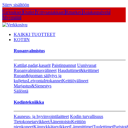
Siirry sisältöön
Tarjoukset
Outlet
Yritysasiakkaat
Rmarket
Asiakaspalvelu
Myymälät
KAIKKI TUOTTEET
KOTIIN
Ruoanvalmistus
Kattilat,padat,kasarit
Paistinpannut
Uunivuoat
Ruoanvalmistusvälineet
Hauduttimet&keittimet
Ruoan&juoman säilytys ja
kuljetus
Leivonta
Irtokannet
Keittiövälineet
Marjastus&Sienestys
Säilöntä
Kodintekniikka
Kauneus- ja hyvinvointilaitteet
Kodin turvallisuus
Tietokonetarvikkeet
Äänentoisto
Keittiön
pienkoneet
Kännykkätarvikkeet
Lämmittimet
Tuulettimet
Paristot