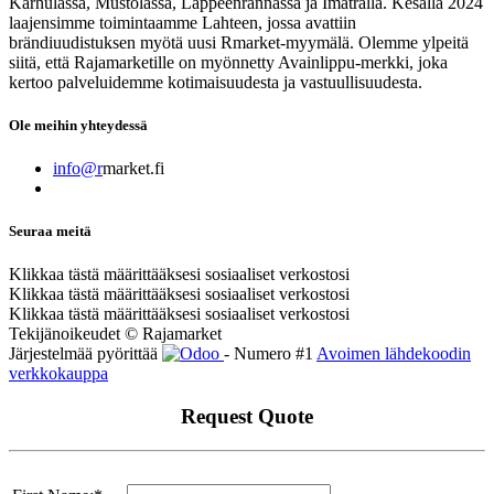
Karhulassa, Mustolassa, Lappeenrannassa ja Imatralla. Kesällä 2024
laajensimme toimintaamme Lahteen, jossa avattiin
brändiuudistuksen myötä uusi Rmarket-myymälä. Olemme ylpeitä
siitä, että Rajamarketille on myönnetty Avainlippu-merkki, joka
kertoo palveluidemme kotimaisuudesta ja vastuullisuudesta.
Ole meihin yhteydessä
info@r
market.fi
Seuraa meitä
Klikkaa tästä määrittääksesi sosiaaliset verkostosi
Klikkaa tästä määrittääksesi sosiaaliset verkostosi
Klikkaa tästä määrittääksesi sosiaaliset verkostosi
Tekijänoikeudet © Rajamarket
Järjestelmää pyörittää
- Numero #1
Avoimen lähdekoodin
verkkokauppa
Request Quote