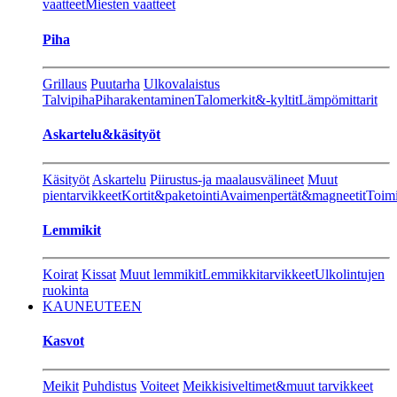
vaatteet
Miesten vaatteet
Piha
Grillaus
Puutarha
Ulkovalaistus
Talvipiha
Piharakentaminen
Talomerkit&-kyltit
Lämpömittarit
Askartelu&käsityöt
Käsityöt
Askartelu
Piirustus-ja maalausvälineet
Muut
pientarvikkeet
Kortit&paketointi
Avaimenpertät&magneetit
Toimi
Lemmikit
Koirat
Kissat
Muut lemmikit
Lemmikkitarvikkeet
Ulkolintujen
ruokinta
KAUNEUTEEN
Kasvot
Meikit
Puhdistus
Voiteet
Meikkisiveltimet&muut tarvikkeet