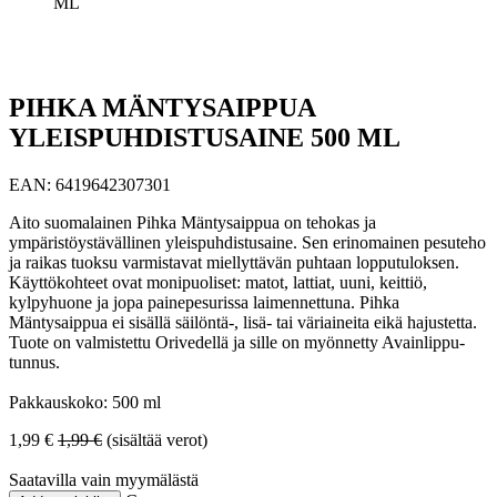
ML
PIHKA MÄNTYSAIPPUA
YLEISPUHDISTUSAINE 500 ML
EAN:
6419642307301
Aito suomalainen Pihka Mäntysaippua on tehokas ja
ympäristöystävällinen yleispuhdistusaine. Sen erinomainen pesuteho
ja raikas tuoksu varmistavat miellyttävän puhtaan lopputuloksen.
Käyttökohteet ovat monipuoliset: matot, lattiat, uuni, keittiö,
kylpyhuone ja jopa painepesurissa laimennettuna. Pihka
Mäntysaippua ei sisällä säilöntä-, lisä- tai väriaineita eikä hajustetta.
Tuote on valmistettu Orivedellä ja sille on myönnetty Avainlippu-
tunnus.
Pakkauskoko: 500 ml
1,99
€
1,99
€
(sisältää verot)
Saatavilla vain myymälästä