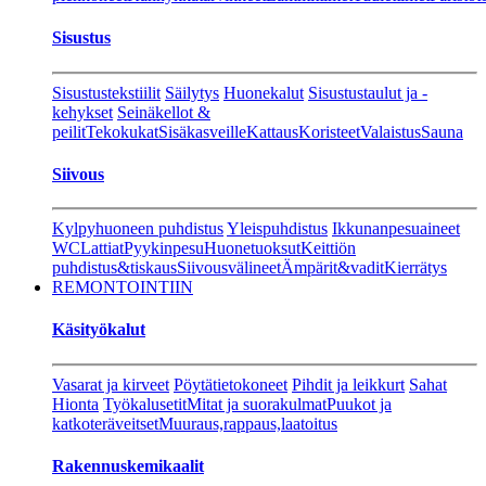
Sisustus
Sisustustekstiilit
Säilytys
Huonekalut
Sisustustaulut ja -
kehykset
Seinäkellot &
peilit
Tekokukat
Sisäkasveille
Kattaus
Koristeet
Valaistus
Sauna
Siivous
Kylpyhuoneen puhdistus
Yleispuhdistus
Ikkunanpesuaineet
WC
Lattiat
Pyykinpesu
Huonetuoksut
Keittiön
puhdistus&tiskaus
Siivousvälineet
Ämpärit&vadit
Kierrätys
REMONTOINTIIN
Käsityökalut
Vasarat ja kirveet
Pöytätietokoneet
Pihdit ja leikkurt
Sahat
Hionta
Työkalusetit
Mitat ja suorakulmat
Puukot ja
katkoteräveitset
Muuraus,rappaus,laatoitus
Rakennuskemikaalit