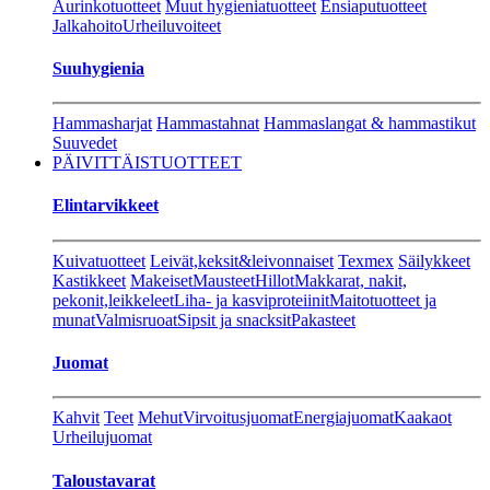
Aurinkotuotteet
Muut hygieniatuotteet
Ensiaputuotteet
Jalkahoito
Urheiluvoiteet
Suuhygienia
Hammasharjat
Hammastahnat
Hammaslangat & hammastikut
Suuvedet
PÄIVITTÄISTUOTTEET
Elintarvikkeet
Kuivatuotteet
Leivät,keksit&leivonnaiset
Texmex
Säilykkeet
Kastikkeet
Makeiset
Mausteet
Hillot
Makkarat, nakit,
pekonit,leikkeleet
Liha- ja kasviproteiinit
Maitotuotteet ja
munat
Valmisruoat
Sipsit ja snacksit
Pakasteet
Juomat
Kahvit
Teet
Mehut
Virvoitusjuomat
Energiajuomat
Kaakaot
Urheilujuomat
Taloustavarat