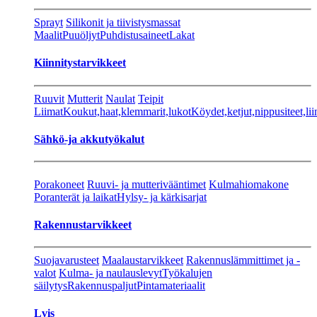
Sprayt
Silikonit ja tiivistysmassat
Maalit
Puuöljyt
Puhdistusaineet
Lakat
Kiinnitystarvikkeet
Ruuvit
Mutterit
Naulat
Teipit
Liimat
Koukut,haat,klemmarit,lukot
Köydet,ketjut,nippusiteet,lii
Sähkö-ja akkutyökalut
Porakoneet
Ruuvi- ja mutterivääntimet
Kulmahiomakone
Poranterät ja laikat
Hylsy- ja kärkisarjat
Rakennustarvikkeet
Suojavarusteet
Maalaustarvikkeet
Rakennuslämmittimet ja -
valot
Kulma- ja naulauslevyt
Työkalujen
säilytys
Rakennuspaljut
Pintamateriaalit
Lvis