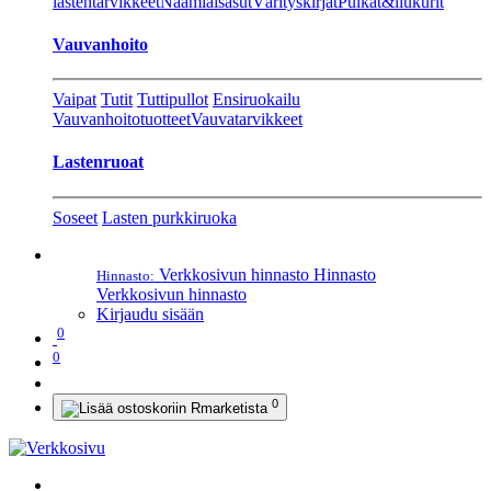
lastentarvikkeet
Naamiaisasut
Värityskirjat
Pulkat&liukurit
Vauvanhoito
Vaipat
Tutit
Tuttipullot
Ensiruokailu
Vauvanhoitotuotteet
Vauvatarvikkeet
Lastenruoat
Soseet
Lasten purkkiruoka
Verkkosivun hinnasto
Hinnasto
Hinnasto:
Verkkosivun hinnasto
Kirjaudu sisään
0
0
0