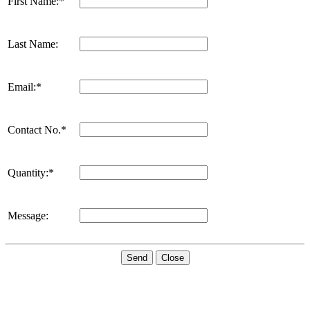
First Name:*
Last Name:
Email:*
Contact No.*
Quantity:*
Message:
Send
Close