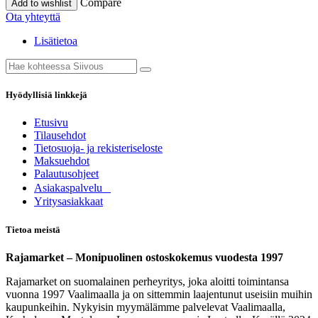
Compare
Add to wishlist
Ota yhteyttä
Lisätietoa
Hyödyllisiä linkkejä
Etusivu
Tilausehdot
Tietosuoja- ja rekisteriseloste
Maksuehdot
Palautusohjeet
Asia​k​aspalvelu
​Yritysasiakkaat
Tietoa meistä
Rajamarket – Monipuolinen ostoskokemus vuodesta 1997
Rajamarket on suomalainen perheyritys, joka aloitti toimintansa
vuonna 1997 Vaalimaalla ja on sittemmin laajentunut useisiin muihin
kaupunkeihin. Nykyisin myymälämme palvelevat Vaalimaalla,