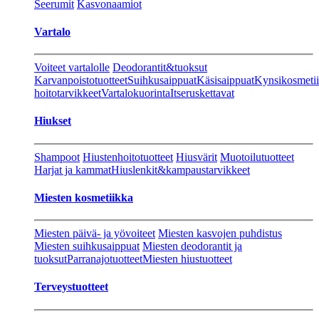
Seerumit
Kasvonaamiot
Vartalo
Voiteet vartalolle
Deodorantit&tuoksut
Karvanpoistotuotteet
Suihkusaippuat
Käsisaippuat
Kynsikosmeti
hoitotarvikkeet
Vartalokuorinta
Itseruskettavat
Hiukset
Shampoot
Hiustenhoitotuotteet
Hiusvärit
Muotoilutuotteet
Harjat ja kammat
Hiuslenkit&kampaustarvikkeet
Miesten kosmetiikka
Miesten päivä- ja yövoiteet
Miesten kasvojen puhdistus
Miesten suihkusaippuat
Miesten deodorantit ja
tuoksut
Parranajotuotteet
Miesten hiustuotteet
Terveystuotteet