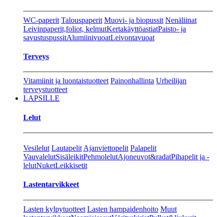
WC-paperit
Talouspaperit
Muovi- ja biopussit
Nenäliinat
Leivinpaperit,foliot, kelmut
Kertakäyttöastiat
Paisto- ja
savustuspussit
Alumiinivuoat
Leivontavuoat
Terveys
Vitamiinit ja luontaistuotteet
Painonhallinta
Urheilijan
terveystuotteet
LAPSILLE
Lelut
Vesilelut
Lautapelit
Ajanviettopelit
Palapelit
Vauvalelut
Sisäleikit
Pehmolelut
Ajoneuvot&radat
Pihapelit ja -
lelut
Nuket
Leikkisetit
Lastentarvikkeet
Lasten kylpytuotteet
Lasten hampaidenhoito
Muut