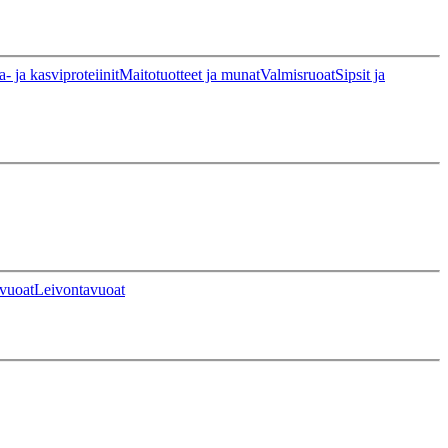
a- ja kasviproteiinit
Maitotuotteet ja munat
Valmisruoat
Sipsit ja
vuoat
Leivontavuoat