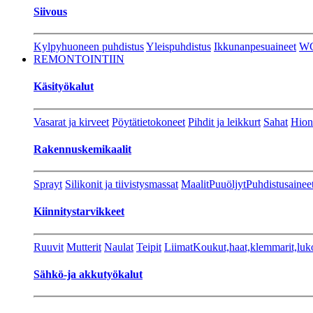
Siivous
Kylpyhuoneen puhdistus
Yleispuhdistus
Ikkunanpesuaineet
W
REMONTOINTIIN
Käsityökalut
Vasarat ja kirveet
Pöytätietokoneet
Pihdit ja leikkurt
Sahat
Hion
Rakennuskemikaalit
Sprayt
Silikonit ja tiivistysmassat
Maalit
Puuöljyt
Puhdistusainee
Kiinnitystarvikkeet
Ruuvit
Mutterit
Naulat
Teipit
Liimat
Koukut,haat,klemmarit,luk
Sähkö-ja akkutyökalut