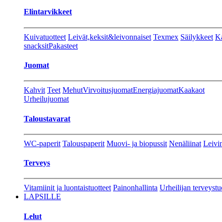
Elintarvikkeet
Kuivatuotteet
Leivät,keksit&leivonnaiset
Texmex
Säilykkeet
Ka
snacksit
Pakasteet
Juomat
Kahvit
Teet
Mehut
Virvoitusjuomat
Energiajuomat
Kaakaot
Urheilujuomat
Taloustavarat
WC-paperit
Talouspaperit
Muovi- ja biopussit
Nenäliinat
Leivin
Terveys
Vitamiinit ja luontaistuotteet
Painonhallinta
Urheilijan terveystu
LAPSILLE
Lelut