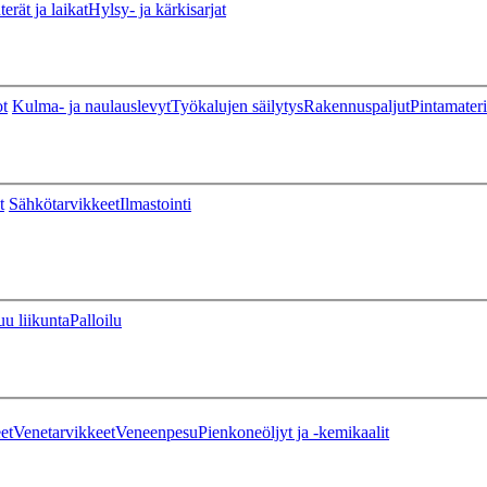
erät ja laikat
Hylsy- ja kärkisarjat
ot
Kulma- ja naulauslevyt
Työkalujen säilytys
Rakennuspaljut
Pintamateri
t
Sähkötarvikkeet
Ilmastointi
u liikunta
Palloilu
et
Venetarvikkeet
Veneenpesu
Pienkoneöljyt ja -kemikaalit