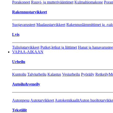
Porakoneet
Ruuvi- ja mutterivääntimet
Kulmahiomakone
Porant
Rakennustarvikkeet
Suojavarusteet
Maalaustarvikkeet
Rakennuslämmittimet ja -val
Lvis
Tulisijatarvikkeet
Putket,letkut ja liittimet
Hanat ja hanavarustee
VAPAA-AIKAAN
Urheilu
Kuntoilu
Talviurheilu
Kalastus
Vesiurheilu
Pyöräily
Retkeily
Mu
Autoilu&veneily
Autonpesu
Autotarvikkeet
Autokemikaalit
Auton huoltotarvikke
Tekstiilit