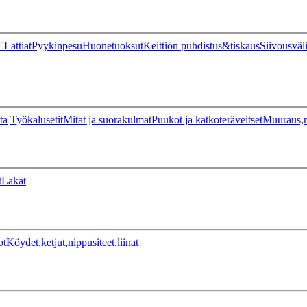
C
Lattiat
Pyykinpesu
Huonetuoksut
Keittiön puhdistus&tiskaus
Siivousväl
ta
Työkalusetit
Mitat ja suorakulmat
Puukot ja katkoteräveitset
Muuraus,r
t
Lakat
ot
Köydet,ketjut,nippusiteet,liinat