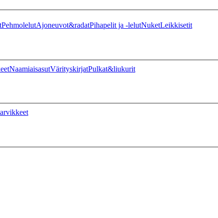
t
Pehmolelut
Ajoneuvot&radat
Pihapelit ja -lelut
Nuket
Leikkisetit
eet
Naamiaisasut
Värityskirjat
Pulkat&liukurit
arvikkeet