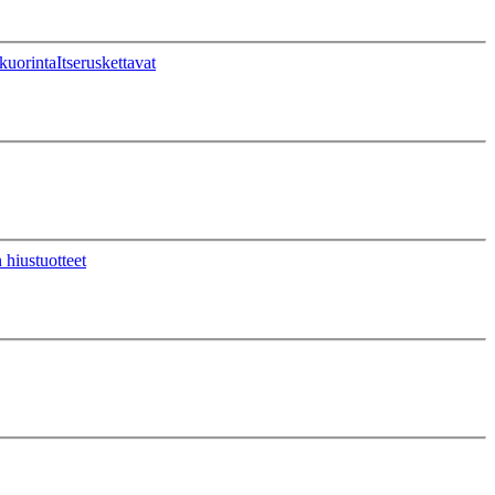
kuorinta
Itseruskettavat
 hiustuotteet