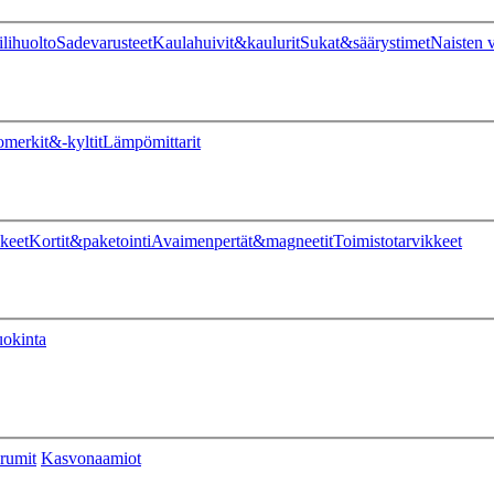
ilihuolto
Sadevarusteet
Kaulahuivit&kaulurit
Sukat&säärystimet
Naisten v
omerkit&-kyltit
Lämpömittarit
keet
Kortit&paketointi
Avaimenpertät&magneetit
Toimistotarvikkeet
uokinta
rumit
Kasvonaamiot