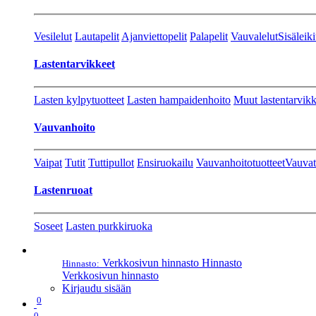
Vesilelut
Lautapelit
Ajanviettopelit
Palapelit
Vauvalelut
Sisäleiki
Lastentarvikkeet
Lasten kylpytuotteet
Lasten hampaidenhoito
Muut lastentarvikk
Vauvanhoito
Vaipat
Tutit
Tuttipullot
Ensiruokailu
Vauvanhoitotuotteet
Vauvat
Lastenruoat
Soseet
Lasten purkkiruoka
Verkkosivun hinnasto
Hinnasto
Hinnasto:
Verkkosivun hinnasto
Kirjaudu sisään
0
0