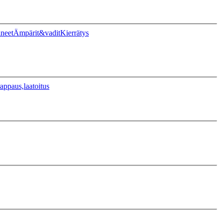
ineet
Ämpärit&vadit
Kierrätys
appaus,laatoitus