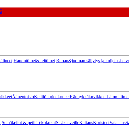
t
älineet
Hauduttimet&keittimet
Ruoan&juoman säilytys ja kuljetus
Leiv
vikkeet
Äänentoisto
Keittiön pienkoneet
Kännykkätarvikkeet
Lämmittime
t
Seinäkellot & peilit
Tekokukat
Sisäkasveille
Kattaus
Koristeet
Valaistus
S