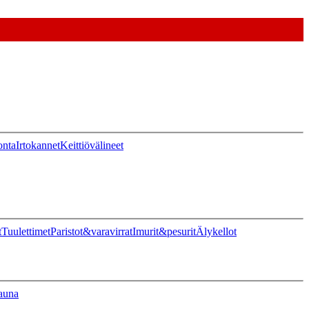
onta
Irtokannet
Keittiövälineet
t
Tuulettimet
Paristot&varavirrat
Imurit&pesurit
Älykellot
auna