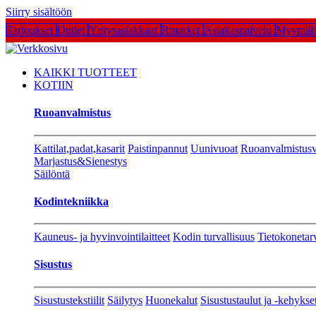
Siirry sisältöön
Tarjoukset
Outlet
Yritysasiakkaat
Rmarket
Asiakaspalvelu
Myymälä
KAIKKI TUOTTEET
KOTIIN
Ruoanvalmistus
Kattilat,padat,kasarit
Paistinpannut
Uunivuoat
Ruoanvalmistusv
Marjastus&Sienestys
Säilöntä
Kodintekniikka
Kauneus- ja hyvinvointilaitteet
Kodin turvallisuus
Tietokonetar
Sisustus
Sisustustekstiilit
Säilytys
Huonekalut
Sisustustaulut ja -kehykse