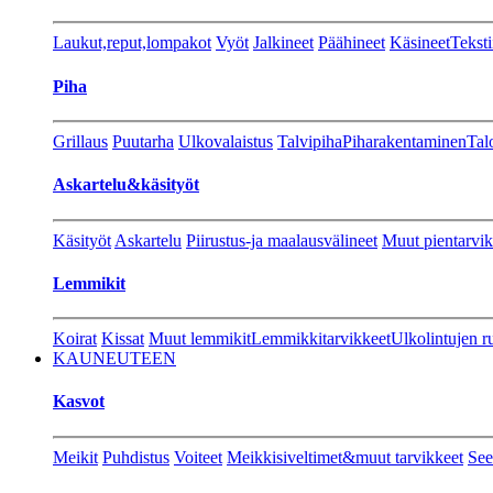
Laukut,reput,lompakot
Vyöt
Jalkineet
Päähineet
Käsineet
Teksti
Piha
Grillaus
Puutarha
Ulkovalaistus
Talvipiha
Piharakentaminen
Tal
Askartelu&käsityöt
Käsityöt
Askartelu
Piirustus-ja maalausvälineet
Muut pientarvik
Lemmikit
Koirat
Kissat
Muut lemmikit
Lemmikkitarvikkeet
Ulkolintujen r
KAUNEUTEEN
Kasvot
Meikit
Puhdistus
Voiteet
Meikkisiveltimet&muut tarvikkeet
See