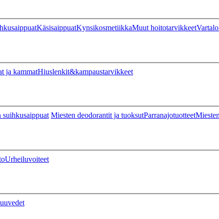
hkusaippuat
Käsisaippuat
Kynsikosmetiikka
Muut hoitotarvikkeet
Vartalo
at ja kammat
Hiuslenkit&kampaustarvikkeet
 suihkusaippuat
Miesten deodorantit ja tuoksut
Parranajotuotteet
Miesten
to
Urheiluvoiteet
uuvedet