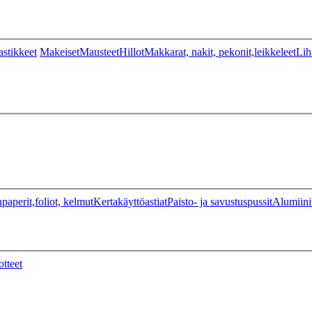
stikkeet
Makeiset
Mausteet
Hillot
Makkarat, nakit, pekonit,leikkeleet
Lih
paperit,foliot, kelmut
Kertakäyttöastiat
Paisto- ja savustuspussit
Alumiini
otteet