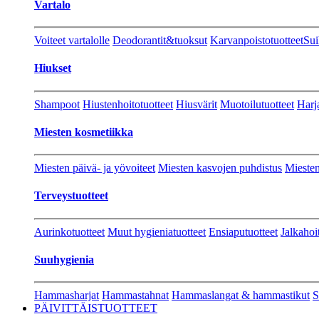
Vartalo
Voiteet vartalolle
Deodorantit&tuoksut
Karvanpoistotuotteet
Sui
Hiukset
Shampoot
Hiustenhoitotuotteet
Hiusvärit
Muotoilutuotteet
Harj
Miesten kosmetiikka
Miesten päivä- ja yövoiteet
Miesten kasvojen puhdistus
Miesten
Terveystuotteet
Aurinkotuotteet
Muut hygieniatuotteet
Ensiaputuotteet
Jalkahoi
Suuhygienia
Hammasharjat
Hammastahnat
Hammaslangat & hammastikut
S
PÄIVITTÄISTUOTTEET