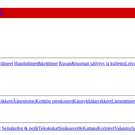
t
älineet
Hauduttimet&keittimet
Ruoan&juoman säilytys ja kuljetus
Leiv
vikkeet
Äänentoisto
Keittiön pienkoneet
Kännykkätarvikkeet
Lämmittime
t
Seinäkellot & peilit
Tekokukat
Sisäkasveille
Kattaus
Koristeet
Valaistus
S