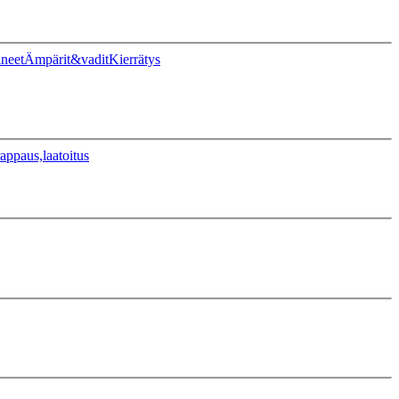
ineet
Ämpärit&vadit
Kierrätys
appaus,laatoitus