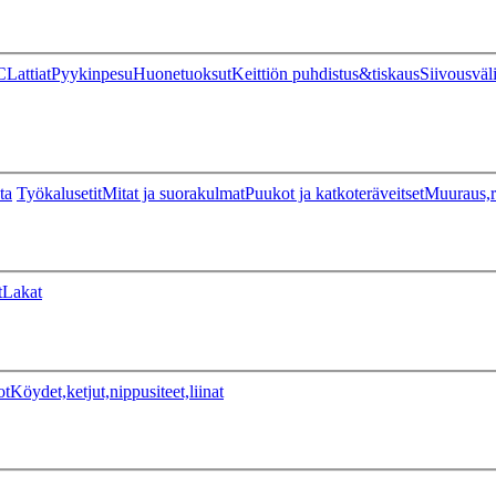
C
Lattiat
Pyykinpesu
Huonetuoksut
Keittiön puhdistus&tiskaus
Siivousväl
ta
Työkalusetit
Mitat ja suorakulmat
Puukot ja katkoteräveitset
Muuraus,r
t
Lakat
ot
Köydet,ketjut,nippusiteet,liinat