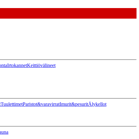
onta
Irtokannet
Keittiövälineet
t
Tuulettimet
Paristot&varavirrat
Imurit&pesurit
Älykellot
auna