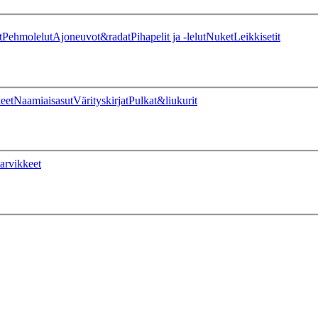
t
Pehmolelut
Ajoneuvot&radat
Pihapelit ja -lelut
Nuket
Leikkisetit
eet
Naamiaisasut
Värityskirjat
Pulkat&liukurit
arvikkeet