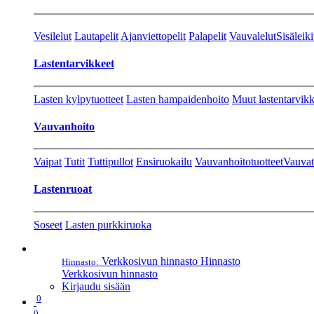
Vesilelut
Lautapelit
Ajanviettopelit
Palapelit
Vauvalelut
Sisäleiki
Lastentarvikkeet
Lasten kylpytuotteet
Lasten hampaidenhoito
Muut lastentarvikk
Vauvanhoito
Vaipat
Tutit
Tuttipullot
Ensiruokailu
Vauvanhoitotuotteet
Vauvat
Lastenruoat
Soseet
Lasten purkkiruoka
Verkkosivun hinnasto
Hinnasto
Hinnasto:
Verkkosivun hinnasto
Kirjaudu sisään
0
0