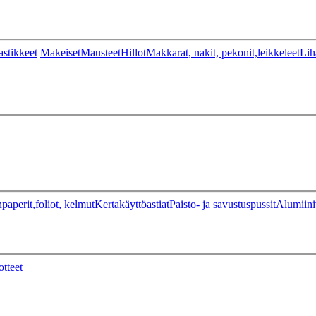
stikkeet
Makeiset
Mausteet
Hillot
Makkarat, nakit, pekonit,leikkeleet
Lih
paperit,foliot, kelmut
Kertakäyttöastiat
Paisto- ja savustuspussit
Alumiini
otteet