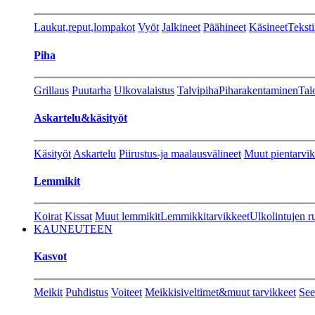
Laukut,reput,lompakot
Vyöt
Jalkineet
Päähineet
Käsineet
Teksti
Piha
Grillaus
Puutarha
Ulkovalaistus
Talvipiha
Piharakentaminen
Tal
Askartelu&käsityöt
Käsityöt
Askartelu
Piirustus-ja maalausvälineet
Muut pientarvik
Lemmikit
Koirat
Kissat
Muut lemmikit
Lemmikkitarvikkeet
Ulkolintujen r
KAUNEUTEEN
Kasvot
Meikit
Puhdistus
Voiteet
Meikkisiveltimet&muut tarvikkeet
See