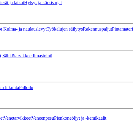
erät ja laikat
Hylsy- ja kärkisarjat
ot
Kulma- ja naulauslevyt
Työkalujen säilytys
Rakennuspaljut
Pintamateri
t
Sähkötarvikkeet
Ilmastointi
u liikunta
Palloilu
et
Venetarvikkeet
Veneenpesu
Pienkoneöljyt ja -kemikaalit