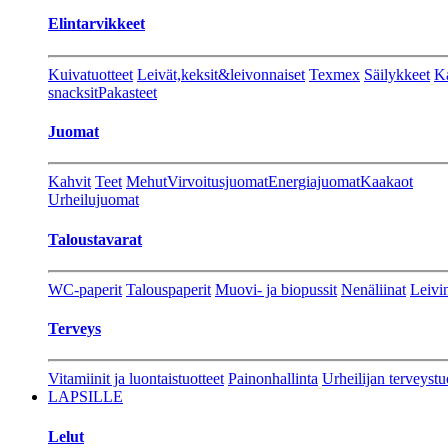
Elintarvikkeet
Kuivatuotteet
Leivät,keksit&leivonnaiset
Texmex
Säilykkeet
Ka
snacksit
Pakasteet
Juomat
Kahvit
Teet
Mehut
Virvoitusjuomat
Energiajuomat
Kaakaot
Urheilujuomat
Taloustavarat
WC-paperit
Talouspaperit
Muovi- ja biopussit
Nenäliinat
Leivin
Terveys
Vitamiinit ja luontaistuotteet
Painonhallinta
Urheilijan terveystu
LAPSILLE
Lelut