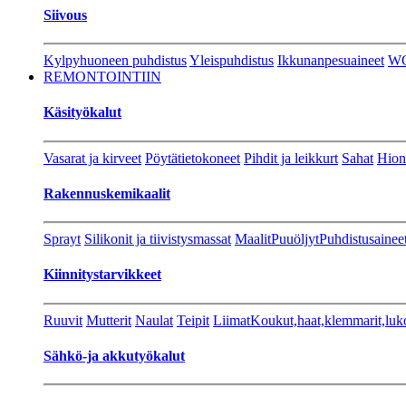
Siivous
Kylpyhuoneen puhdistus
Yleispuhdistus
Ikkunanpesuaineet
W
REMONTOINTIIN
Käsityökalut
Vasarat ja kirveet
Pöytätietokoneet
Pihdit ja leikkurt
Sahat
Hion
Rakennuskemikaalit
Sprayt
Silikonit ja tiivistysmassat
Maalit
Puuöljyt
Puhdistusainee
Kiinnitystarvikkeet
Ruuvit
Mutterit
Naulat
Teipit
Liimat
Koukut,haat,klemmarit,luk
Sähkö-ja akkutyökalut