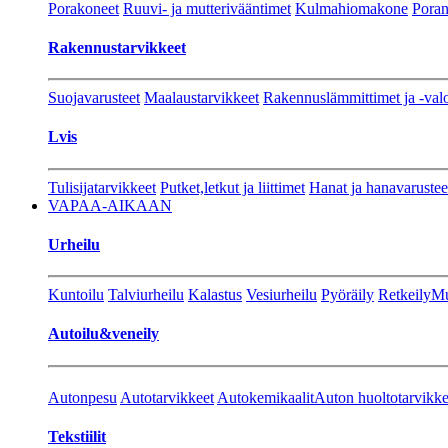
Porakoneet
Ruuvi- ja mutterivääntimet
Kulmahiomakone
Porant
Rakennustarvikkeet
Suojavarusteet
Maalaustarvikkeet
Rakennuslämmittimet ja -val
Lvis
Tulisijatarvikkeet
Putket,letkut ja liittimet
Hanat ja hanavarustee
VAPAA-AIKAAN
Urheilu
Kuntoilu
Talviurheilu
Kalastus
Vesiurheilu
Pyöräily
Retkeily
Mu
Autoilu&veneily
Autonpesu
Autotarvikkeet
Autokemikaalit
Auton huoltotarvikke
Tekstiilit