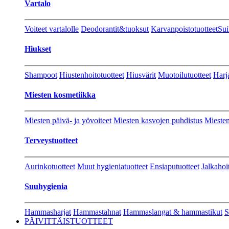
Vartalo
Voiteet vartalolle
Deodorantit&tuoksut
Karvanpoistotuotteet
Sui
Hiukset
Shampoot
Hiustenhoitotuotteet
Hiusvärit
Muotoilutuotteet
Harj
Miesten kosmetiikka
Miesten päivä- ja yövoiteet
Miesten kasvojen puhdistus
Miesten
Terveystuotteet
Aurinkotuotteet
Muut hygieniatuotteet
Ensiaputuotteet
Jalkahoi
Suuhygienia
Hammasharjat
Hammastahnat
Hammaslangat & hammastikut
S
PÄIVITTÄISTUOTTEET