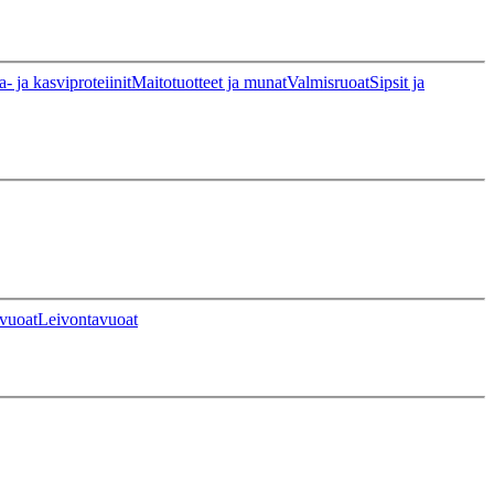
a- ja kasviproteiinit
Maitotuotteet ja munat
Valmisruoat
Sipsit ja
vuoat
Leivontavuoat