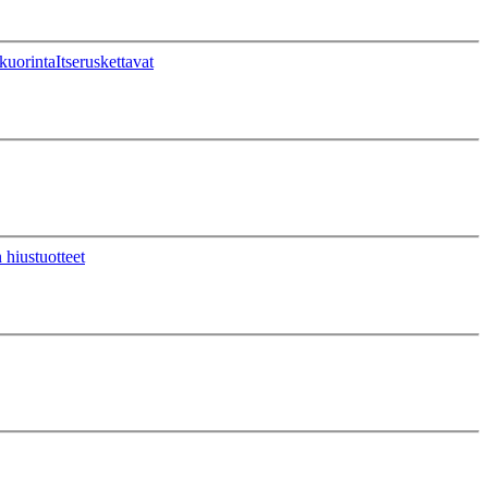
kuorinta
Itseruskettavat
 hiustuotteet