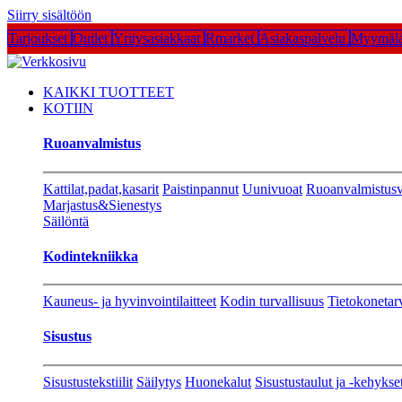
Siirry sisältöön
Tarjoukset
Outlet
Yritysasiakkaat
Rmarket
Asiakaspalvelu
Myymälä
KAIKKI TUOTTEET
KOTIIN
Ruoanvalmistus
Kattilat,padat,kasarit
Paistinpannut
Uunivuoat
Ruoanvalmistusv
Marjastus&Sienestys
Säilöntä
Kodintekniikka
Kauneus- ja hyvinvointilaitteet
Kodin turvallisuus
Tietokonetar
Sisustus
Sisustustekstiilit
Säilytys
Huonekalut
Sisustustaulut ja -kehykse