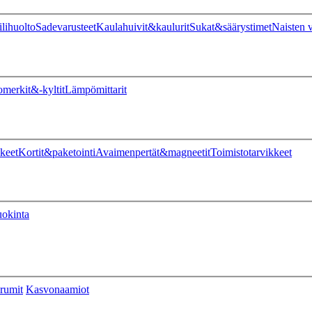
ilihuolto
Sadevarusteet
Kaulahuivit&kaulurit
Sukat&säärystimet
Naisten v
omerkit&-kyltit
Lämpömittarit
keet
Kortit&paketointi
Avaimenpertät&magneetit
Toimistotarvikkeet
uokinta
rumit
Kasvonaamiot