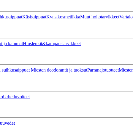
hkusaippuat
Käsisaippuat
Kynsikosmetiikka
Muut hoitotarvikkeet
Vartalo
at ja kammat
Hiuslenkit&kampaustarvikkeet
 suihkusaippuat
Miesten deodorantit ja tuoksut
Parranajotuotteet
Miesten
to
Urheiluvoiteet
uuvedet