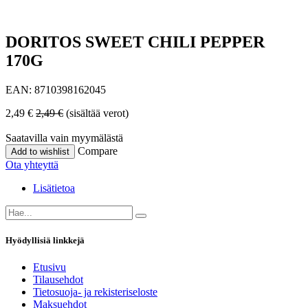
DORITOS SWEET CHILI PEPPER
170G
EAN:
8710398162045
2,49
€
2,49
€
(sisältää verot)
Saatavilla vain myymälästä
Compare
Add to wishlist
Ota yhteyttä
Lisätietoa
Hyödyllisiä linkkejä
Etusivu
Tilausehdot
Tietosuoja- ja rekisteriseloste
Maksuehdot