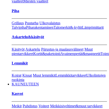
vaatteet
Miesten vaatteet
Piha
Grillaus
Puutarha
Ulkovalaistus
Talvipiha
Piharakentaminen
Talomerkit&-kyltit
Lämpömittarit
Askartelu&käsityöt
Käsityöt
Askartelu
Piirustus-ja maalausvälineet
Muut
pientarvikkeet
Kortit&paketointi
Avaimenpertät&magneetit
Toimi
Lemmikit
Koirat
Kissat
Muut lemmikit
Lemmikkitarvikkeet
Ulkolintujen
ruokinta
KAUNEUTEEN
Kasvot
Meikit
Puhdistus
Voiteet
Meikkisiveltimet&muut tarvikkeet