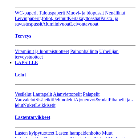
WC-paperit
Talouspaperit
Muovi- ja biopussit
Nenäliinat
Leivinpaperit,foliot, kelmut
Kertakäyttöastiat
Paisto- ja
savustuspussit
Alumiinivuoat
Leivontavuoat
Terveys
Vitamiinit ja luontaistuotteet
Painonhallinta
Urheilijan
terveystuotteet
LAPSILLE
Lelut
Vesilelut
Lautapelit
Ajanviettopelit
Palapelit
Vauvalelut
Sisäleikit
Pehmolelut
Ajoneuvot&radat
Pihapelit ja -
lelut
Nuket
Leikkisetit
Lastentarvikkeet
Lasten kylpytuotteet
Lasten hampaidenhoito
Muut