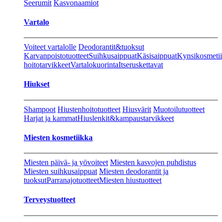
Seerumit
Kasvonaamiot
Vartalo
Voiteet vartalolle
Deodorantit&tuoksut
Karvanpoistotuotteet
Suihkusaippuat
Käsisaippuat
Kynsikosmeti
hoitotarvikkeet
Vartalokuorinta
Itseruskettavat
Hiukset
Shampoot
Hiustenhoitotuotteet
Hiusvärit
Muotoilutuotteet
Harjat ja kammat
Hiuslenkit&kampaustarvikkeet
Miesten kosmetiikka
Miesten päivä- ja yövoiteet
Miesten kasvojen puhdistus
Miesten suihkusaippuat
Miesten deodorantit ja
tuoksut
Parranajotuotteet
Miesten hiustuotteet
Terveystuotteet