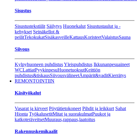
Sisustus
Sisustustekstiilit
Säilytys
Huonekalut
Sisustustaulut ja -
kehykset
Seinäkellot &
peilit
Tekokukat
Sisäkasveille
Kattaus
Koristeet
Valaistus
Sauna
Siivous
Kylpyhuoneen puhdistus
Yleispuhdistus
Ikkunanpesuaineet
WC
Lattiat
Pyykinpesu
Huonetuoksut
Keittiön
puhdistus&tiskaus
Siivousvälineet
Ämpärit&vadit
Kierrätys
REMONTOINTIIN
Käsityökalut
Vasarat ja kirveet
Pöytätietokoneet
Pihdit ja leikkurt
Sahat
Hionta
Työkalusetit
Mitat ja suorakulmat
Puukot ja
katkoteräveitset
Muuraus,rappaus,laatoitus
Rakennuskemikaalit