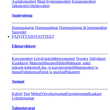
Aurinkotuotteet
Muut hygieniatuotteet
Ensiaputuotteet
Jalkahoito
Urheiluvoiteet
Suuhygienia
Hammasharjat
Hammastahnat
Hammaslangat & hammastikut
Suuvedet
PÄIVITTÄISTUOTTEET
Elintarvikkeet
Kuivatuotteet
Leivät,keksit&leivonnaiset
Texmex
Säilykkeet
Kastikkeet
Makeiset
Mausteet
Hillot
Makkarat, nakit,
pekonit,leikkeleet
Liha- ja kasviproteiinit
Maitotuotteet ja
munat
Valmisruoat
Sipsit ja snacksit
Pakasteet
Juomat
Kahvit
Teet
Mehut
Virvoitusjuomat
Energiajuomat
Kaakaot
Urheilujuomat
Taloustavarat