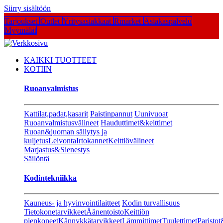
Siirry sisältöön
Tarjoukset
Outlet
Yritysasiakkaat
Rmarket
Asiakaspalvelu
Myymälät
KAIKKI TUOTTEET
KOTIIN
Ruoanvalmistus
Kattilat,padat,kasarit
Paistinpannut
Uunivuoat
Ruoanvalmistusvälineet
Hauduttimet&keittimet
Ruoan&juoman säilytys ja
kuljetus
Leivonta
Irtokannet
Keittiövälineet
Marjastus&Sienestys
Säilöntä
Kodintekniikka
Kauneus- ja hyvinvointilaitteet
Kodin turvallisuus
Tietokonetarvikkeet
Äänentoisto
Keittiön
pienkoneet
Kännykkätarvikkeet
Lämmittimet
Tuulettimet
Paristot