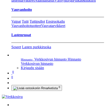
lastentarvikkeet
Naamiaisasut
Värityskirjat
Pulkat&liukurit
Vauvanhoito
Vaipat
Tutit
Tuttipullot
Ensiruokailu
Vauvanhoitotuotteet
Vauvatarvikkeet
Lastenruoat
Soseet
Lasten purkkiruoka
Verkkosivun hinnasto
Hinnasto
Hinnasto:
Verkkosivun hinnasto
Kirjaudu sisään
0
0
0