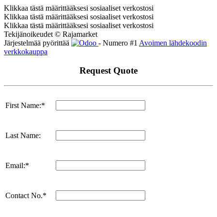
Klikkaa tästä määrittääksesi sosiaaliset verkostosi
Klikkaa tästä määrittääksesi sosiaaliset verkostosi
Klikkaa tästä määrittääksesi sosiaaliset verkostosi
Tekijänoikeudet © Rajamarket
Järjestelmää pyörittää
- Numero #1
Avoimen lähdekoodin
verkkokauppa
Request Quote
First Name:*
Last Name:
Email:*
Contact No.*