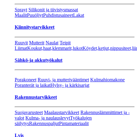
Sprayt
Silikonit ja tiivistysmassat
Maalit
Puuöljyt
Puhdistusaineet
Lakat
Kiinnitystarvikkeet
Ruuvit
Mutterit
Naulat
Teipit
Liimat
Koukut,haat,klemmarit,lukot
Köydet,ketjut,nippusiteet,lii
Sähkö-ja akkutyökalut
Porakoneet
Ruuvi- ja mutterivääntimet
Kulmahiomakone
Poranterät ja laikat
Hylsy- ja kärkisarjat
Rakennustarvikkeet
Suojavarusteet
Maalaustarvikkeet
Rakennuslämmittimet ja -
valot
Kulma- ja naulauslevyt
Työkalujen
säilytys
Rakennuspaljut
Pintamateriaalit
Lvis