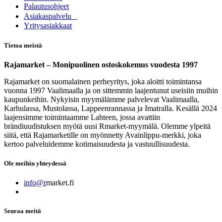
Palautusohjeet
Asia​k​aspalvelu
​Yritysasiakkaat
Tietoa meistä
Rajamarket – Monipuolinen ostoskokemus vuodesta 1997
Rajamarket on suomalainen perheyritys, joka aloitti toimintansa
vuonna 1997 Vaalimaalla ja on sittemmin laajentunut useisiin muihin
kaupunkeihin. Nykyisin myymälämme palvelevat Vaalimaalla,
Karhulassa, Mustolassa, Lappeenrannassa ja Imatralla. Kesällä 2024
laajensimme toimintaamme Lahteen, jossa avattiin
brändiuudistuksen myötä uusi Rmarket-myymälä. Olemme ylpeitä
siitä, että Rajamarketille on myönnetty Avainlippu-merkki, joka
kertoo palveluidemme kotimaisuudesta ja vastuullisuudesta.
Ole meihin yhteydessä
info@r
market.fi
Seuraa meitä