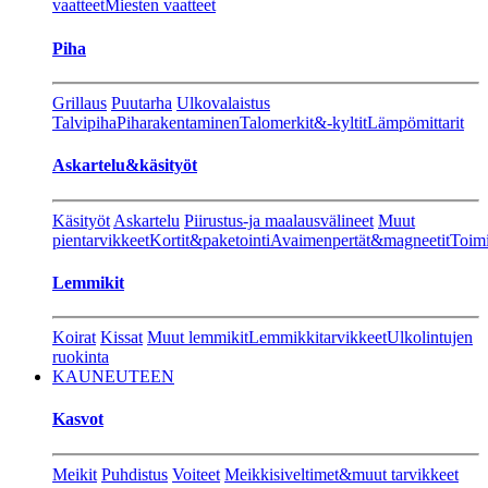
vaatteet
Miesten vaatteet
Piha
Grillaus
Puutarha
Ulkovalaistus
Talvipiha
Piharakentaminen
Talomerkit&-kyltit
Lämpömittarit
Askartelu&käsityöt
Käsityöt
Askartelu
Piirustus-ja maalausvälineet
Muut
pientarvikkeet
Kortit&paketointi
Avaimenpertät&magneetit
Toimi
Lemmikit
Koirat
Kissat
Muut lemmikit
Lemmikkitarvikkeet
Ulkolintujen
ruokinta
KAUNEUTEEN
Kasvot
Meikit
Puhdistus
Voiteet
Meikkisiveltimet&muut tarvikkeet