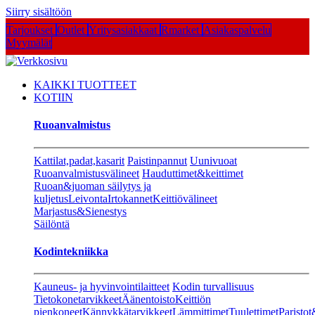
Siirry sisältöön
Tarjoukset
Outlet
Yritysasiakkaat
Rmarket
Asiakaspalvelu
Myymälät
KAIKKI TUOTTEET
KOTIIN
Ruoanvalmistus
Kattilat,padat,kasarit
Paistinpannut
Uunivuoat
Ruoanvalmistusvälineet
Hauduttimet&keittimet
Ruoan&juoman säilytys ja
kuljetus
Leivonta
Irtokannet
Keittiövälineet
Marjastus&Sienestys
Säilöntä
Kodintekniikka
Kauneus- ja hyvinvointilaitteet
Kodin turvallisuus
Tietokonetarvikkeet
Äänentoisto
Keittiön
pienkoneet
Kännykkätarvikkeet
Lämmittimet
Tuulettimet
Paristot