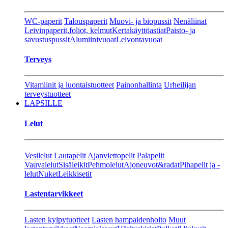
WC-paperit
Talouspaperit
Muovi- ja biopussit
Nenäliinat
Leivinpaperit,foliot, kelmut
Kertakäyttöastiat
Paisto- ja
savustuspussit
Alumiinivuoat
Leivontavuoat
Terveys
Vitamiinit ja luontaistuotteet
Painonhallinta
Urheilijan
terveystuotteet
LAPSILLE
Lelut
Vesilelut
Lautapelit
Ajanviettopelit
Palapelit
Vauvalelut
Sisäleikit
Pehmolelut
Ajoneuvot&radat
Pihapelit ja -
lelut
Nuket
Leikkisetit
Lastentarvikkeet
Lasten kylpytuotteet
Lasten hampaidenhoito
Muut