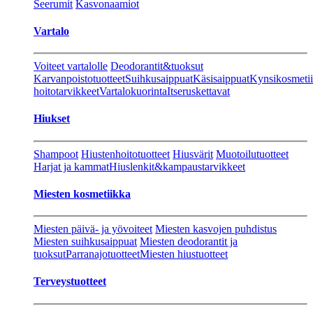
Seerumit
Kasvonaamiot
Vartalo
Voiteet vartalolle
Deodorantit&tuoksut
Karvanpoistotuotteet
Suihkusaippuat
Käsisaippuat
Kynsikosmeti
hoitotarvikkeet
Vartalokuorinta
Itseruskettavat
Hiukset
Shampoot
Hiustenhoitotuotteet
Hiusvärit
Muotoilutuotteet
Harjat ja kammat
Hiuslenkit&kampaustarvikkeet
Miesten kosmetiikka
Miesten päivä- ja yövoiteet
Miesten kasvojen puhdistus
Miesten suihkusaippuat
Miesten deodorantit ja
tuoksut
Parranajotuotteet
Miesten hiustuotteet
Terveystuotteet