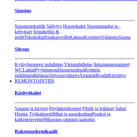
Sisustus
Sisustustekstiilit
Säilytys
Huonekalut
Sisustustaulut ja -
kehykset
Seinäkellot &
peilit
Tekokukat
Sisäkasveille
Kattaus
Koristeet
Valaistus
Sauna
Siivous
Kylpyhuoneen puhdistus
Yleispuhdistus
Ikkunanpesuaineet
WC
Lattiat
Pyykinpesu
Huonetuoksut
Keittiön
puhdistus&tiskaus
Siivousvälineet
Ämpärit&vadit
Kierrätys
REMONTOINTIIN
Käsityökalut
Vasarat ja kirveet
Pöytätietokoneet
Pihdit ja leikkurt
Sahat
Hionta
Työkalusetit
Mitat ja suorakulmat
Puukot ja
katkoteräveitset
Muuraus,rappaus,laatoitus
Rakennuskemikaalit