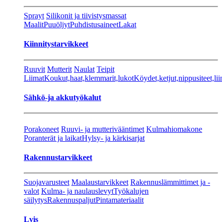
Sprayt
Silikonit ja tiivistysmassat
Maalit
Puuöljyt
Puhdistusaineet
Lakat
Kiinnitystarvikkeet
Ruuvit
Mutterit
Naulat
Teipit
Liimat
Koukut,haat,klemmarit,lukot
Köydet,ketjut,nippusiteet,lii
Sähkö-ja akkutyökalut
Porakoneet
Ruuvi- ja mutterivääntimet
Kulmahiomakone
Poranterät ja laikat
Hylsy- ja kärkisarjat
Rakennustarvikkeet
Suojavarusteet
Maalaustarvikkeet
Rakennuslämmittimet ja -
valot
Kulma- ja naulauslevyt
Työkalujen
säilytys
Rakennuspaljut
Pintamateriaalit
Lvis