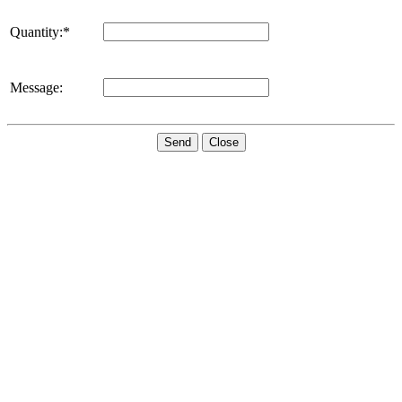
Quantity:*
Message:
Send
Close