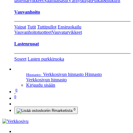
lastentarvikkeet
Naamiaisasut
Värityskirjat
Pulkat&liukurit
Vauvanhoito
Vaipat
Tutit
Tuttipullot
Ensiruokailu
Vauvanhoitotuotteet
Vauvatarvikkeet
Lastenruoat
Soseet
Lasten purkkiruoka
Verkkosivun hinnasto
Hinnasto
Hinnasto:
Verkkosivun hinnasto
Kirjaudu sisään
0
0
0