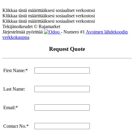
Klikkaa tästä määrittääksesi sosiaaliset verkostosi
Klikkaa tästä määrittääksesi sosiaaliset verkostosi
Klikkaa tästä määrittääksesi sosiaaliset verkostosi
Tekijänoikeudet © Rajamarket
Järjestelmää pyörittää
- Numero #1
Avoimen lähdekoodin
verkkokauppa
Request Quote
First Name:*
Last Name:
Email:*
Contact No.*