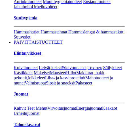
Aurinkotuotteet
Muut hygieniatuotteet
Ensiaputuotteet
Jalkahoito
Urheiluvoiteet
Suuhygienia
Hammasharjat
Hammastahnat
Hammaslangat & hammastikut
Suuvedet
PÄIVITTÄISTUOTTEET
Elintarvikkeet
Kuivatuotteet
Leivät,keksit&leivonnaiset
Texmex
Säilykkeet
Kastikkeet
Makeiset
Mausteet
Hillot
Makkarat, nakit,
pekonit,leikkeleet
Liha- ja kasviproteiinit
Maitotuotteet ja
munat
Valmisruoat
Sipsit ja snacksit
Pakasteet
Juomat
Kahvit
Teet
Mehut
Virvoitusjuomat
Energiajuomat
Kaakaot
Urheilujuomat
Taloustavarat