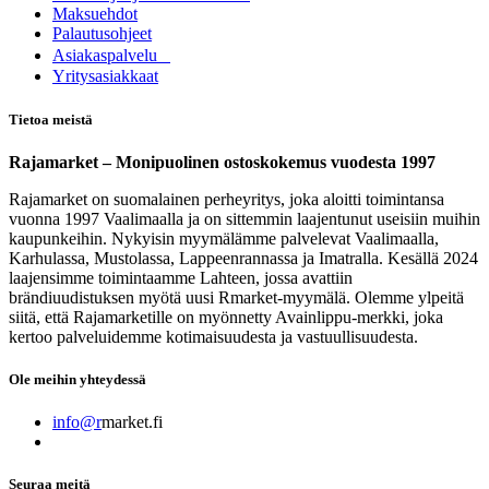
Maksuehdot
Palautusohjeet
Asia​k​aspalvelu
​Yritysasiakkaat
Tietoa meistä
Rajamarket – Monipuolinen ostoskokemus vuodesta 1997
Rajamarket on suomalainen perheyritys, joka aloitti toimintansa
vuonna 1997 Vaalimaalla ja on sittemmin laajentunut useisiin muihin
kaupunkeihin. Nykyisin myymälämme palvelevat Vaalimaalla,
Karhulassa, Mustolassa, Lappeenrannassa ja Imatralla. Kesällä 2024
laajensimme toimintaamme Lahteen, jossa avattiin
brändiuudistuksen myötä uusi Rmarket-myymälä. Olemme ylpeitä
siitä, että Rajamarketille on myönnetty Avainlippu-merkki, joka
kertoo palveluidemme kotimaisuudesta ja vastuullisuudesta.
Ole meihin yhteydessä
info@r
market.fi
Seuraa meitä