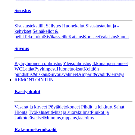
Sisustus
Sisustustekstiilit
Säilytys
Huonekalut
Sisustustaulut ja -
kehykset
Seinäkellot &
peilit
Tekokukat
Sisäkasveille
Kattaus
Koristeet
Valaistus
Sauna
Siivous
Kylpyhuoneen puhdistus
Yleispuhdistus
Ikkunanpesuaineet
WC
Lattiat
Pyykinpesu
Huonetuoksut
Keittiön
puhdistus&tiskaus
Siivousvälineet
Ämpärit&vadit
Kierrätys
REMONTOINTIIN
Käsityökalut
Vasarat ja kirveet
Pöytätietokoneet
Pihdit ja leikkurt
Sahat
Hionta
Työkalusetit
Mitat ja suorakulmat
Puukot ja
katkoteräveitset
Muuraus,rappaus,laatoitus
Rakennuskemikaalit