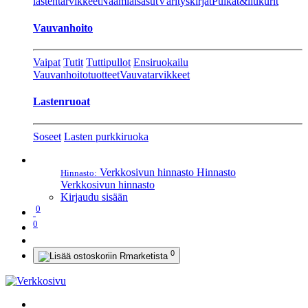
lastentarvikkeet
Naamiaisasut
Värityskirjat
Pulkat&liukurit
Vauvanhoito
Vaipat
Tutit
Tuttipullot
Ensiruokailu
Vauvanhoitotuotteet
Vauvatarvikkeet
Lastenruoat
Soseet
Lasten purkkiruoka
Verkkosivun hinnasto
Hinnasto
Hinnasto:
Verkkosivun hinnasto
Kirjaudu sisään
0
0
0