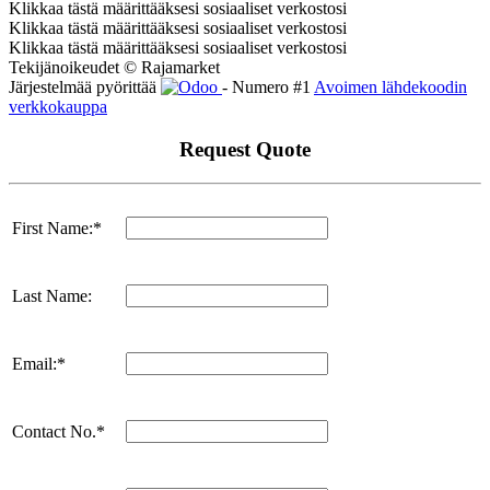
Klikkaa tästä määrittääksesi sosiaaliset verkostosi
Klikkaa tästä määrittääksesi sosiaaliset verkostosi
Klikkaa tästä määrittääksesi sosiaaliset verkostosi
Tekijänoikeudet © Rajamarket
Järjestelmää pyörittää
- Numero #1
Avoimen lähdekoodin
verkkokauppa
Request Quote
First Name:*
Last Name:
Email:*
Contact No.*