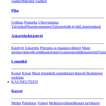
vaatteet
Miesten vaatteet
Piha
Grillaus
Puutarha
Ulkovalaistus
Talvipiha
Piharakentaminen
Talomerkit&-kyltit
Lämpömittarit
Askartelu&käsityöt
Käsityöt
Askartelu
Piirustus-ja maalausvälineet
Muut
pientarvikkeet
Kortit&paketointi
Avaimenpertät&magneetit
Toimi
Lemmikit
Koirat
Kissat
Muut lemmikit
Lemmikkitarvikkeet
Ulkolintujen
ruokinta
KAUNEUTEEN
Kasvot
Meikit
Puhdistus
Voiteet
Meikkisiveltimet&muut tarvikkeet