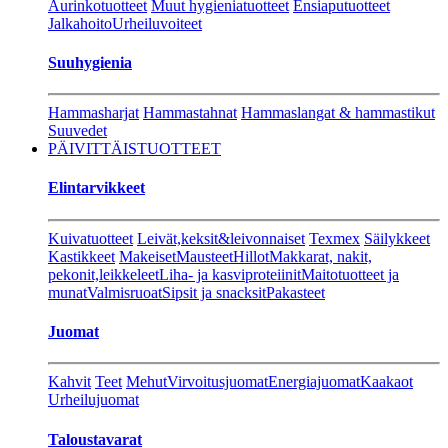
Aurinkotuotteet
Muut hygieniatuotteet
Ensiaputuotteet
Jalkahoito
Urheiluvoiteet
Suuhygienia
Hammasharjat
Hammastahnat
Hammaslangat & hammastikut
Suuvedet
PÄIVITTÄISTUOTTEET
Elintarvikkeet
Kuivatuotteet
Leivät,keksit&leivonnaiset
Texmex
Säilykkeet
Kastikkeet
Makeiset
Mausteet
Hillot
Makkarat, nakit,
pekonit,leikkeleet
Liha- ja kasviproteiinit
Maitotuotteet ja
munat
Valmisruoat
Sipsit ja snacksit
Pakasteet
Juomat
Kahvit
Teet
Mehut
Virvoitusjuomat
Energiajuomat
Kaakaot
Urheilujuomat
Taloustavarat