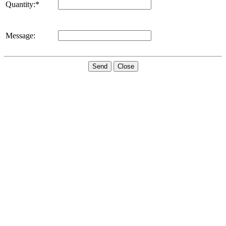
Quantity:*
Message:
Send
Close