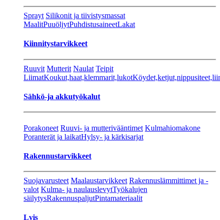
Sprayt
Silikonit ja tiivistysmassat
Maalit
Puuöljyt
Puhdistusaineet
Lakat
Kiinnitystarvikkeet
Ruuvit
Mutterit
Naulat
Teipit
Liimat
Koukut,haat,klemmarit,lukot
Köydet,ketjut,nippusiteet,lii
Sähkö-ja akkutyökalut
Porakoneet
Ruuvi- ja mutterivääntimet
Kulmahiomakone
Poranterät ja laikat
Hylsy- ja kärkisarjat
Rakennustarvikkeet
Suojavarusteet
Maalaustarvikkeet
Rakennuslämmittimet ja -
valot
Kulma- ja naulauslevyt
Työkalujen
säilytys
Rakennuspaljut
Pintamateriaalit
Lvis