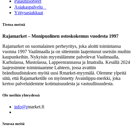
Palautusohjeet
Asia​k​aspalvelu
​Yritysasiakkaat
Tietoa meistä
Rajamarket – Monipuolinen ostoskokemus vuodesta 1997
Rajamarket on suomalainen perheyritys, joka aloitti toimintansa
vuonna 1997 Vaalimaalla ja on sittemmin laajentunut useisiin muihin
kaupunkeihin. Nykyisin myymälämme palvelevat Vaalimaalla,
Karhulassa, Mustolassa, Lappeenrannassa ja Imatralla. Kesällä 2024
laajensimme toimintaamme Lahteen, jossa avattiin
brändiuudistuksen myötä uusi Rmarket-myymälä. Olemme ylpeitä
siitä, että Rajamarketille on myönnetty Avainlippu-merkki, joka
kertoo palveluidemme kotimaisuudesta ja vastuullisuudesta.
Ole meihin yhteydessä
info@r
market.fi
Seuraa meitä