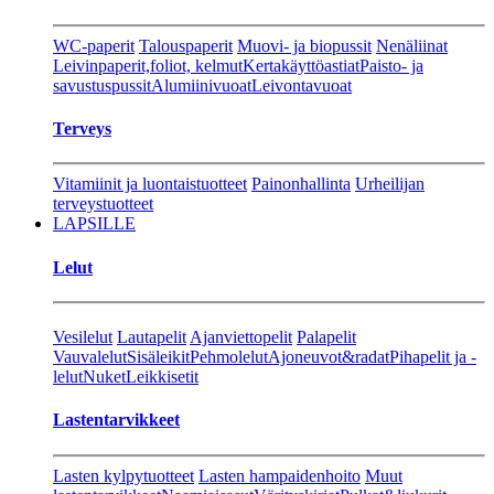
WC-paperit
Talouspaperit
Muovi- ja biopussit
Nenäliinat
Leivinpaperit,foliot, kelmut
Kertakäyttöastiat
Paisto- ja
savustuspussit
Alumiinivuoat
Leivontavuoat
Terveys
Vitamiinit ja luontaistuotteet
Painonhallinta
Urheilijan
terveystuotteet
LAPSILLE
Lelut
Vesilelut
Lautapelit
Ajanviettopelit
Palapelit
Vauvalelut
Sisäleikit
Pehmolelut
Ajoneuvot&radat
Pihapelit ja -
lelut
Nuket
Leikkisetit
Lastentarvikkeet
Lasten kylpytuotteet
Lasten hampaidenhoito
Muut