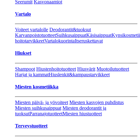
Seerumit
Kasvonaamiot
Vartalo
Voiteet vartalolle
Deodorantit&tuoksut
Karvanpoistotuotteet
Suihkusaippuat
Käsisaippuat
Kynsikosmeti
hoitotarvikkeet
Vartalokuorinta
Itseruskettavat
Hiukset
Shampoot
Hiustenhoitotuotteet
Hiusvärit
Muotoilutuotteet
Harjat ja kammat
Hiuslenkit&kampaustarvikkeet
Miesten kosmetiikka
Miesten päivä- ja yövoiteet
Miesten kasvojen puhdistus
Miesten suihkusaippuat
Miesten deodorantit ja
tuoksut
Parranajotuotteet
Miesten hiustuotteet
Terveystuotteet