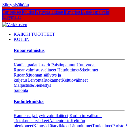
Siirry sisältöön
Tarjoukset
Outlet
Yritysasiakkaat
Rmarket
Asiakaspalvelu
Myymälät
KAIKKI TUOTTEET
KOTIIN
Ruoanvalmistus
Kattilat,padat,kasarit
Paistinpannut
Uunivuoat
Ruoanvalmistusvälineet
Hauduttimet&keittimet
Ruoan&juoman säilytys ja
kuljetus
Leivonta
Irtokannet
Keittiövälineet
Marjastus&Sienestys
Säilöntä
Kodintekniikka
Kauneus- ja hyvinvointilaitteet
Kodin turvallisuus
Tietokonetarvikkeet
Äänentoisto
Keittiön
pienkoneet
Kännykkätarvikkeet
Lämmittimet
Tuulettimet
Paristot