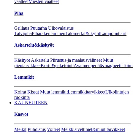
vaatteet
Miesten vaatteet
Piha
Grillaus
Puutarha
Ulkovalaistus
Talvipiha
Piharakentaminen
Talomerkit&-kyltit
Lämpömittarit
Askartelu&käsityöt
Käsityöt
Askartelu
Piirustus-ja maalausvälineet
Muut
pientarvikkeet
Kortit&paketointi
Avaimenpertät&magneetit
Toimi
Lemmikit
Koirat
Kissat
Muut lemmikit
Lemmikkitarvikkeet
Ulkolintujen
ruokinta
KAUNEUTEEN
Kasvot
Meikit
Puhdistus
Voiteet
Meikkisiveltimet&muut tarvikkeet