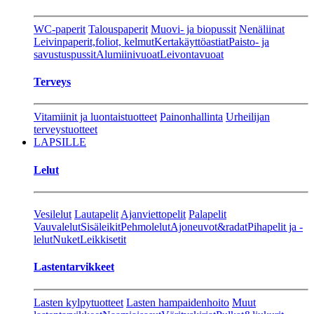
WC-paperit
Talouspaperit
Muovi- ja biopussit
Nenäliinat
Leivinpaperit,foliot, kelmut
Kertakäyttöastiat
Paisto- ja
savustuspussit
Alumiinivuoat
Leivontavuoat
Terveys
Vitamiinit ja luontaistuotteet
Painonhallinta
Urheilijan
terveystuotteet
LAPSILLE
Lelut
Vesilelut
Lautapelit
Ajanviettopelit
Palapelit
Vauvalelut
Sisäleikit
Pehmolelut
Ajoneuvot&radat
Pihapelit ja -
lelut
Nuket
Leikkisetit
Lastentarvikkeet
Lasten kylpytuotteet
Lasten hampaidenhoito
Muut