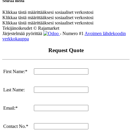
Seuraa meitä
Klikkaa tästä määrittääksesi sosiaaliset verkostosi
Klikkaa tästä määrittääksesi sosiaaliset verkostosi
Klikkaa tästä määrittääksesi sosiaaliset verkostosi
Tekijänoikeudet © Rajamarket
Järjestelmää pyörittää
- Numero #1
Avoimen lähdekoodin
verkkokauppa
Request Quote
First Name:*
Last Name:
Email:*
Contact No.*