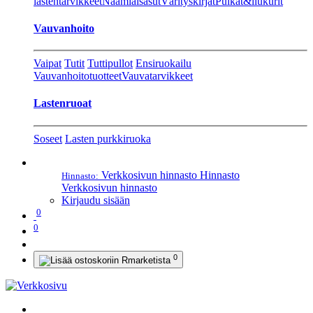
lastentarvikkeet
Naamiaisasut
Värityskirjat
Pulkat&liukurit
Vauvanhoito
Vaipat
Tutit
Tuttipullot
Ensiruokailu
Vauvanhoitotuotteet
Vauvatarvikkeet
Lastenruoat
Soseet
Lasten purkkiruoka
Verkkosivun hinnasto
Hinnasto
Hinnasto:
Verkkosivun hinnasto
Kirjaudu sisään
0
0
0