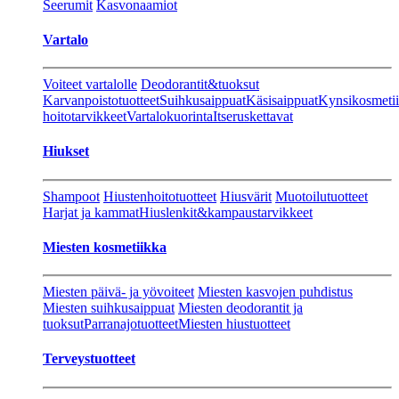
Seerumit
Kasvonaamiot
Vartalo
Voiteet vartalolle
Deodorantit&tuoksut
Karvanpoistotuotteet
Suihkusaippuat
Käsisaippuat
Kynsikosmeti
hoitotarvikkeet
Vartalokuorinta
Itseruskettavat
Hiukset
Shampoot
Hiustenhoitotuotteet
Hiusvärit
Muotoilutuotteet
Harjat ja kammat
Hiuslenkit&kampaustarvikkeet
Miesten kosmetiikka
Miesten päivä- ja yövoiteet
Miesten kasvojen puhdistus
Miesten suihkusaippuat
Miesten deodorantit ja
tuoksut
Parranajotuotteet
Miesten hiustuotteet
Terveystuotteet