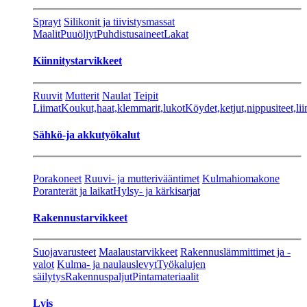
Sprayt
Silikonit ja tiivistysmassat
Maalit
Puuöljyt
Puhdistusaineet
Lakat
Kiinnitystarvikkeet
Ruuvit
Mutterit
Naulat
Teipit
Liimat
Koukut,haat,klemmarit,lukot
Köydet,ketjut,nippusiteet,lii
Sähkö-ja akkutyökalut
Porakoneet
Ruuvi- ja mutterivääntimet
Kulmahiomakone
Poranterät ja laikat
Hylsy- ja kärkisarjat
Rakennustarvikkeet
Suojavarusteet
Maalaustarvikkeet
Rakennuslämmittimet ja -
valot
Kulma- ja naulauslevyt
Työkalujen
säilytys
Rakennuspaljut
Pintamateriaalit
Lvis