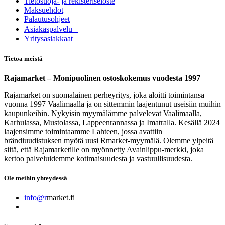
Tietosuoja- ja rekisteriseloste
Maksuehdot
Palautusohjeet
Asia​k​aspalvelu
​Yritysasiakkaat
Tietoa meistä
Rajamarket – Monipuolinen ostoskokemus vuodesta 1997
Rajamarket on suomalainen perheyritys, joka aloitti toimintansa
vuonna 1997 Vaalimaalla ja on sittemmin laajentunut useisiin muihin
kaupunkeihin. Nykyisin myymälämme palvelevat Vaalimaalla,
Karhulassa, Mustolassa, Lappeenrannassa ja Imatralla. Kesällä 2024
laajensimme toimintaamme Lahteen, jossa avattiin
brändiuudistuksen myötä uusi Rmarket-myymälä. Olemme ylpeitä
siitä, että Rajamarketille on myönnetty Avainlippu-merkki, joka
kertoo palveluidemme kotimaisuudesta ja vastuullisuudesta.
Ole meihin yhteydessä
info@r
market.fi