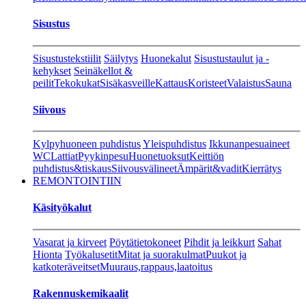
Sisustus
Sisustustekstiilit
Säilytys
Huonekalut
Sisustustaulut ja -
kehykset
Seinäkellot &
peilit
Tekokukat
Sisäkasveille
Kattaus
Koristeet
Valaistus
Sauna
Siivous
Kylpyhuoneen puhdistus
Yleispuhdistus
Ikkunanpesuaineet
WC
Lattiat
Pyykinpesu
Huonetuoksut
Keittiön
puhdistus&tiskaus
Siivousvälineet
Ämpärit&vadit
Kierrätys
REMONTOINTIIN
Käsityökalut
Vasarat ja kirveet
Pöytätietokoneet
Pihdit ja leikkurt
Sahat
Hionta
Työkalusetit
Mitat ja suorakulmat
Puukot ja
katkoteräveitset
Muuraus,rappaus,laatoitus
Rakennuskemikaalit