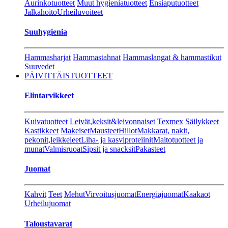
Aurinkotuotteet
Muut hygieniatuotteet
Ensiaputuotteet
Jalkahoito
Urheiluvoiteet
Suuhygienia
Hammasharjat
Hammastahnat
Hammaslangat & hammastikut
Suuvedet
PÄIVITTÄISTUOTTEET
Elintarvikkeet
Kuivatuotteet
Leivät,keksit&leivonnaiset
Texmex
Säilykkeet
Kastikkeet
Makeiset
Mausteet
Hillot
Makkarat, nakit,
pekonit,leikkeleet
Liha- ja kasviproteiinit
Maitotuotteet ja
munat
Valmisruoat
Sipsit ja snacksit
Pakasteet
Juomat
Kahvit
Teet
Mehut
Virvoitusjuomat
Energiajuomat
Kaakaot
Urheilujuomat
Taloustavarat