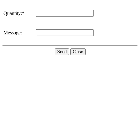
Quantity:*
Message:
Send
Close