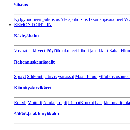
Siivous
Kylpyhuoneen puhdistus
Yleispuhdistus
Ikkunanpesuaineet
W
REMONTOINTIIN
Käsityökalut
Vasarat ja kirveet
Pöytätietokoneet
Pihdit ja leikkurt
Sahat
Hion
Rakennuskemikaalit
Sprayt
Silikonit ja tiivistysmassat
Maalit
Puuöljyt
Puhdistusainee
Kiinnitystarvikkeet
Ruuvit
Mutterit
Naulat
Teipit
Liimat
Koukut,haat,klemmarit,luk
Sähkö-ja akkutyökalut