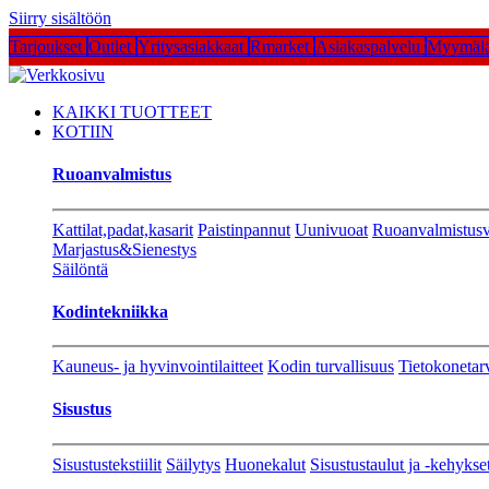
Siirry sisältöön
Tarjoukset
Outlet
Yritysasiakkaat
Rmarket
Asiakaspalvelu
Myymälä
KAIKKI TUOTTEET
KOTIIN
Ruoanvalmistus
Kattilat,padat,kasarit
Paistinpannut
Uunivuoat
Ruoanvalmistusv
Marjastus&Sienestys
Säilöntä
Kodintekniikka
Kauneus- ja hyvinvointilaitteet
Kodin turvallisuus
Tietokonetar
Sisustus
Sisustustekstiilit
Säilytys
Huonekalut
Sisustustaulut ja -kehykse