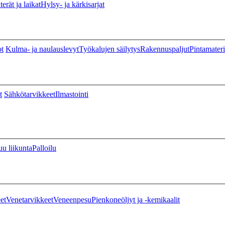
erät ja laikat
Hylsy- ja kärkisarjat
ot
Kulma- ja naulauslevyt
Työkalujen säilytys
Rakennuspaljut
Pintamateri
t
Sähkötarvikkeet
Ilmastointi
u liikunta
Palloilu
et
Venetarvikkeet
Veneenpesu
Pienkoneöljyt ja -kemikaalit