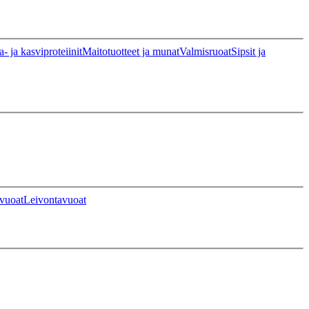
a- ja kasviproteiinit
Maitotuotteet ja munat
Valmisruoat
Sipsit ja
vuoat
Leivontavuoat