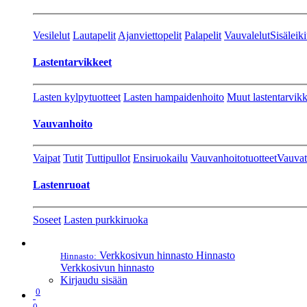
Vesilelut
Lautapelit
Ajanviettopelit
Palapelit
Vauvalelut
Sisäleiki
Lastentarvikkeet
Lasten kylpytuotteet
Lasten hampaidenhoito
Muut lastentarvikk
Vauvanhoito
Vaipat
Tutit
Tuttipullot
Ensiruokailu
Vauvanhoitotuotteet
Vauvat
Lastenruoat
Soseet
Lasten purkkiruoka
Verkkosivun hinnasto
Hinnasto
Hinnasto:
Verkkosivun hinnasto
Kirjaudu sisään
0
0