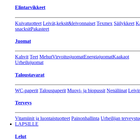
Elintarvikkeet
Kuivatuotteet
Leivät,keksit&leivonnaiset
Texmex
Säilykkeet
Ka
snacksit
Pakasteet
Juomat
Kahvit
Teet
Mehut
Virvoitusjuomat
Energiajuomat
Kaakaot
Urheilujuomat
Taloustavarat
WC-paperit
Talouspaperit
Muovi- ja biopussit
Nenäliinat
Leivin
Terveys
Vitamiinit ja luontaistuotteet
Painonhallinta
Urheilijan terveystu
LAPSILLE
Lelut