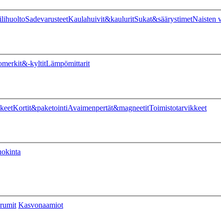
ilihuolto
Sadevarusteet
Kaulahuivit&kaulurit
Sukat&säärystimet
Naisten v
omerkit&-kyltit
Lämpömittarit
keet
Kortit&paketointi
Avaimenpertät&magneetit
Toimistotarvikkeet
uokinta
rumit
Kasvonaamiot