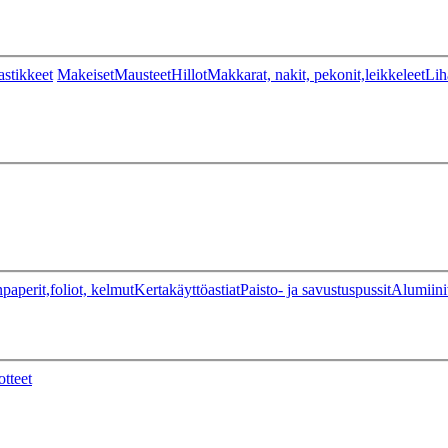
stikkeet
Makeiset
Mausteet
Hillot
Makkarat, nakit, pekonit,leikkeleet
Lih
paperit,foliot, kelmut
Kertakäyttöastiat
Paisto- ja savustuspussit
Alumiini
otteet