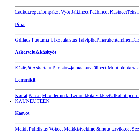
Laukut,reput,lompakot
Vyöt
Jalkineet
Päähineet
Käsineet
Teksti
Piha
Grillaus
Puutarha
Ulkovalaistus
Talvipiha
Piharakentaminen
Tal
Askartelu&käsityöt
Käsityöt
Askartelu
Piirustus-ja maalausvälineet
Muut pientarvik
Lemmikit
Koirat
Kissat
Muut lemmikit
Lemmikkitarvikkeet
Ulkolintujen r
KAUNEUTEEN
Kasvot
Meikit
Puhdistus
Voiteet
Meikkisiveltimet&muut tarvikkeet
See