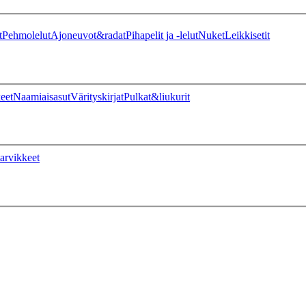
t
Pehmolelut
Ajoneuvot&radat
Pihapelit ja -lelut
Nuket
Leikkisetit
eet
Naamiaisasut
Värityskirjat
Pulkat&liukurit
arvikkeet