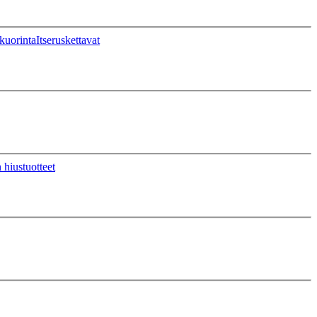
kuorinta
Itseruskettavat
 hiustuotteet