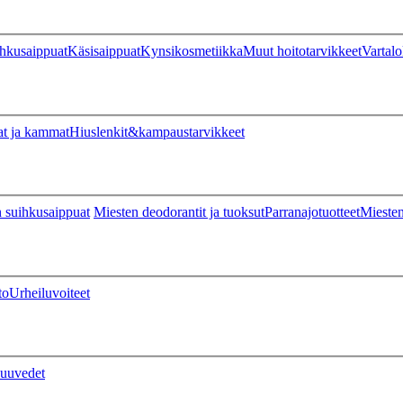
hkusaippuat
Käsisaippuat
Kynsikosmetiikka
Muut hoitotarvikkeet
Vartalo
at ja kammat
Hiuslenkit&kampaustarvikkeet
 suihkusaippuat
Miesten deodorantit ja tuoksut
Parranajotuotteet
Miesten
to
Urheiluvoiteet
uuvedet