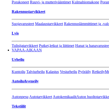
Porakoneet
Ruuvi- ja mutterivääntimet
Kulmahiomakone
Porant
Rakennustarvikkeet
Suojavarusteet
Maalaustarvikkeet
Rakennuslämmittimet ja -val
Lvis
Tulisijatarvikkeet
Putket,letkut ja liittimet
Hanat ja hanavarustee
VAPAA-AIKAAN
Urheilu
Kuntoilu
Talviurheilu
Kalastus
Vesiurheilu
Pyöräily
Retkeily
Mu
Autoilu&veneily
Autonpesu
Autotarvikkeet
Autokemikaalit
Auton huoltotarvikke
Tekstiilit