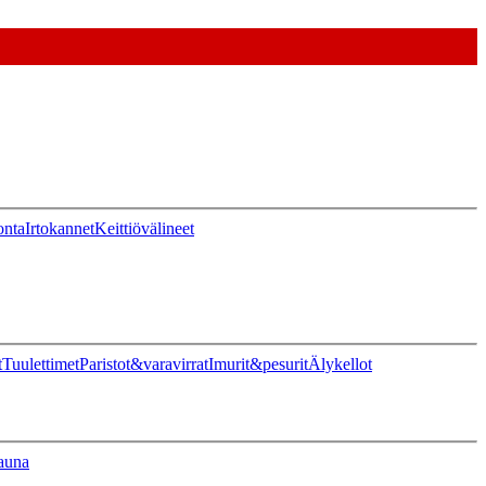
onta
Irtokannet
Keittiövälineet
t
Tuulettimet
Paristot&varavirrat
Imurit&pesurit
Älykellot
auna