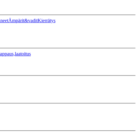
ineet
Ämpärit&vadit
Kierrätys
appaus,laatoitus