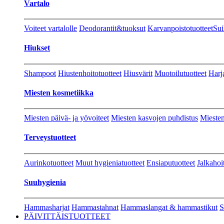
Vartalo
Voiteet vartalolle
Deodorantit&tuoksut
Karvanpoistotuotteet
Sui
Hiukset
Shampoot
Hiustenhoitotuotteet
Hiusvärit
Muotoilutuotteet
Harj
Miesten kosmetiikka
Miesten päivä- ja yövoiteet
Miesten kasvojen puhdistus
Miesten
Terveystuotteet
Aurinkotuotteet
Muut hygieniatuotteet
Ensiaputuotteet
Jalkahoi
Suuhygienia
Hammasharjat
Hammastahnat
Hammaslangat & hammastikut
S
PÄIVITTÄISTUOTTEET