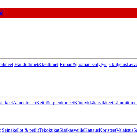
t
älineet
Hauduttimet&keittimet
Ruoan&juoman säilytys ja kuljetus
Leiv
vikkeet
Äänentoisto
Keittiön pienkoneet
Kännykkätarvikkeet
Lämmittime
t
Seinäkellot & peilit
Tekokukat
Sisäkasveille
Kattaus
Koristeet
Valaistus
S