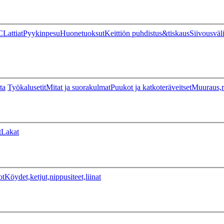
C
Lattiat
Pyykinpesu
Huonetuoksut
Keittiön puhdistus&tiskaus
Siivousväl
ta
Työkalusetit
Mitat ja suorakulmat
Puukot ja katkoteräveitset
Muuraus,r
t
Lakat
ot
Köydet,ketjut,nippusiteet,liinat