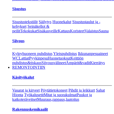
Sisustus
Sisustustekstiilit
Säilytys
Huonekalut
Sisustustaulut ja -
kehykset
Seinäkellot &
peilit
Tekokukat
Sisäkasveille
Kattaus
Koristeet
Valaistus
Sauna
Siivous
Kylpyhuoneen puhdistus
Yleispuhdistus
Ikkunanpesuaineet
WC
Lattiat
Pyykinpesu
Huonetuoksut
Keittiön
puhdistus&tiskaus
Siivousvälineet
Ämpärit&vadit
Kierrätys
REMONTOINTIIN
Käsityökalut
Vasarat ja kirveet
Pöytätietokoneet
Pihdit ja leikkurt
Sahat
Hionta
Työkalusetit
Mitat ja suorakulmat
Puukot ja
katkoteräveitset
Muuraus,rappaus,laatoitus
Rakennuskemikaalit