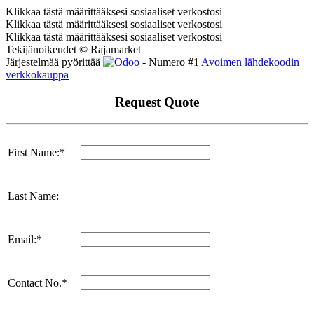
Klikkaa tästä määrittääksesi sosiaaliset verkostosi
Klikkaa tästä määrittääksesi sosiaaliset verkostosi
Klikkaa tästä määrittääksesi sosiaaliset verkostosi
Tekijänoikeudet © Rajamarket
Järjestelmää pyörittää
- Numero #1
Avoimen lähdekoodin
verkkokauppa
Request Quote
First Name:*
Last Name:
Email:*
Contact No.*