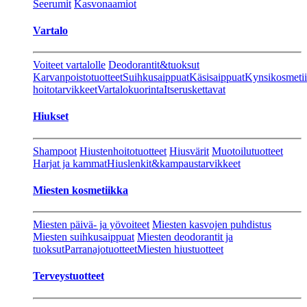
Seerumit
Kasvonaamiot
Vartalo
Voiteet vartalolle
Deodorantit&tuoksut
Karvanpoistotuotteet
Suihkusaippuat
Käsisaippuat
Kynsikosmeti
hoitotarvikkeet
Vartalokuorinta
Itseruskettavat
Hiukset
Shampoot
Hiustenhoitotuotteet
Hiusvärit
Muotoilutuotteet
Harjat ja kammat
Hiuslenkit&kampaustarvikkeet
Miesten kosmetiikka
Miesten päivä- ja yövoiteet
Miesten kasvojen puhdistus
Miesten suihkusaippuat
Miesten deodorantit ja
tuoksut
Parranajotuotteet
Miesten hiustuotteet
Terveystuotteet