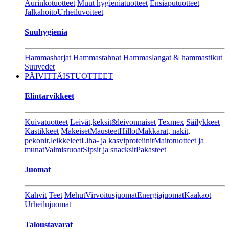
Aurinkotuotteet
Muut hygieniatuotteet
Ensiaputuotteet
Jalkahoito
Urheiluvoiteet
Suuhygienia
Hammasharjat
Hammastahnat
Hammaslangat & hammastikut
Suuvedet
PÄIVITTÄISTUOTTEET
Elintarvikkeet
Kuivatuotteet
Leivät,keksit&leivonnaiset
Texmex
Säilykkeet
Kastikkeet
Makeiset
Mausteet
Hillot
Makkarat, nakit,
pekonit,leikkeleet
Liha- ja kasviproteiinit
Maitotuotteet ja
munat
Valmisruoat
Sipsit ja snacksit
Pakasteet
Juomat
Kahvit
Teet
Mehut
Virvoitusjuomat
Energiajuomat
Kaakaot
Urheilujuomat
Taloustavarat