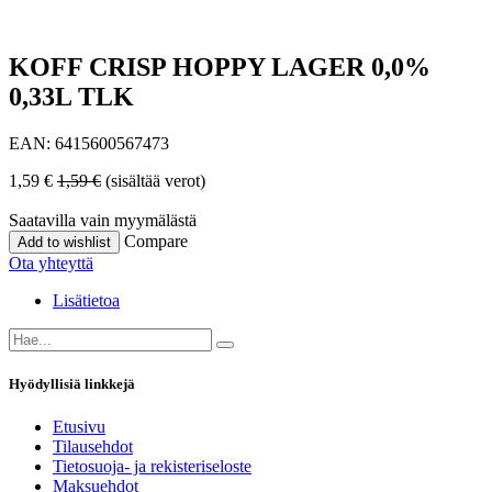
KOFF CRISP HOPPY LAGER 0,0%
0,33L TLK
EAN:
6415600567473
1,59
€
1,59
€
(sisältää verot)
Saatavilla vain myymälästä
Compare
Add to wishlist
Ota yhteyttä
Lisätietoa
Hyödyllisiä linkkejä
Etusivu
Tilausehdot
Tietosuoja- ja rekisteriseloste
Maksuehdot