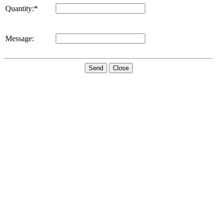
Quantity:*
Message:
Send
Close