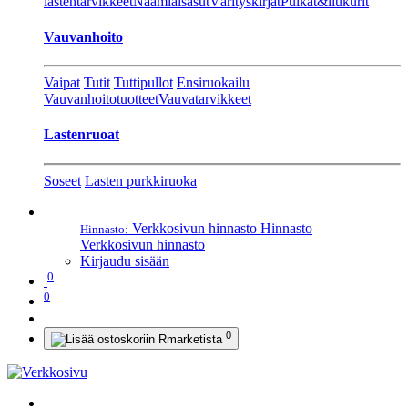
lastentarvikkeet
Naamiaisasut
Värityskirjat
Pulkat&liukurit
Vauvanhoito
Vaipat
Tutit
Tuttipullot
Ensiruokailu
Vauvanhoitotuotteet
Vauvatarvikkeet
Lastenruoat
Soseet
Lasten purkkiruoka
Verkkosivun hinnasto
Hinnasto
Hinnasto:
Verkkosivun hinnasto
Kirjaudu sisään
0
0
0