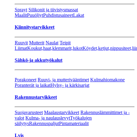
Sprayt
Silikonit ja tiivistysmassat
Maalit
Puuöljyt
Puhdistusaineet
Lakat
Kiinnitystarvikkeet
Ruuvit
Mutterit
Naulat
Teipit
Liimat
Koukut,haat,klemmarit,lukot
Köydet,ketjut,nippusiteet,lii
Sähkö-ja akkutyökalut
Porakoneet
Ruuvi- ja mutterivääntimet
Kulmahiomakone
Poranterät ja laikat
Hylsy- ja kärkisarjat
Rakennustarvikkeet
Suojavarusteet
Maalaustarvikkeet
Rakennuslämmittimet ja -
valot
Kulma- ja naulauslevyt
Työkalujen
säilytys
Rakennuspaljut
Pintamateriaalit
Lvis