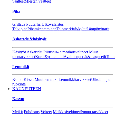
vaatteet
Miesten vaatteet
Piha
Grillaus
Puutarha
Ulkovalaistus
Talvipiha
Piharakentaminen
Talomerkit&-kyltit
Lämpömittarit
Askartelu&käsityöt
Käsityöt
Askartelu
Piirustus-ja maalausvälineet
Muut
pientarvikkeet
Kortit&paketointi
Avaimenpertät&magneetit
Toimi
Lemmikit
Koirat
Kissat
Muut lemmikit
Lemmikkitarvikkeet
Ulkolintujen
ruokinta
KAUNEUTEEN
Kasvot
Meikit
Puhdistus
Voiteet
Meikkisiveltimet&muut tarvikkeet