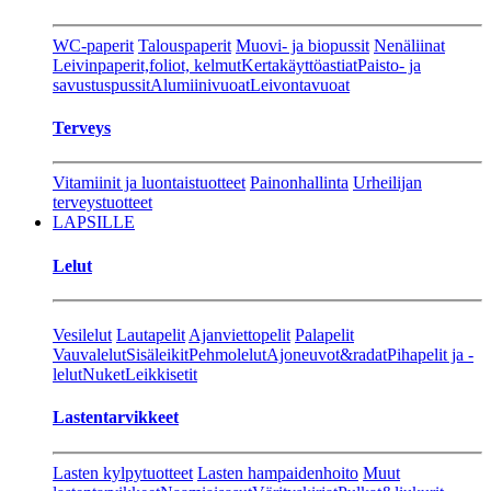
WC-paperit
Talouspaperit
Muovi- ja biopussit
Nenäliinat
Leivinpaperit,foliot, kelmut
Kertakäyttöastiat
Paisto- ja
savustuspussit
Alumiinivuoat
Leivontavuoat
Terveys
Vitamiinit ja luontaistuotteet
Painonhallinta
Urheilijan
terveystuotteet
LAPSILLE
Lelut
Vesilelut
Lautapelit
Ajanviettopelit
Palapelit
Vauvalelut
Sisäleikit
Pehmolelut
Ajoneuvot&radat
Pihapelit ja -
lelut
Nuket
Leikkisetit
Lastentarvikkeet
Lasten kylpytuotteet
Lasten hampaidenhoito
Muut