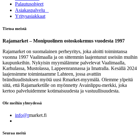
Palautusohjeet
Asia​k​aspalvelu
​Yritysasiakkaat
Tietoa meistä
Rajamarket – Monipuolinen ostoskokemus vuodesta 1997
Rajamarket on suomalainen perheyritys, joka aloitti toimintansa
vuonna 1997 Vaalimaalla ja on sittemmin laajentunut useisiin muihin
kaupunkeihin. Nykyisin myymälämme palvelevat Vaalimaalla,
Karhulassa, Mustolassa, Lappeenrannassa ja Imatralla. Kesällä 2024
laajensimme toimintaamme Lahteen, jossa avattiin
brändiuudistuksen myötä uusi Rmarket-myymälä. Olemme ylpeitä
siitä, että Rajamarketille on myönnetty Avainlippu-merkki, joka
kertoo palveluidemme kotimaisuudesta ja vastuullisuudesta.
Ole meihin yhteydessä
info@r
market.fi
Seuraa meitä