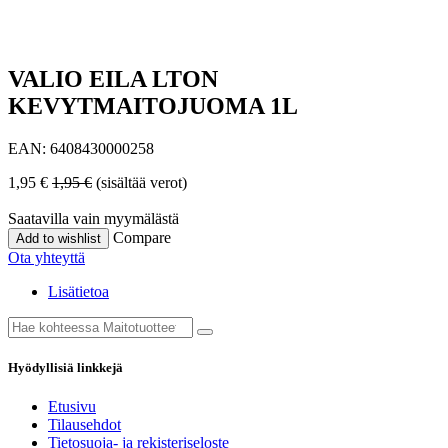
VALIO EILA LTON
KEVYTMAITOJUOMA 1L
EAN:
6408430000258
1,95
€
1,95
€
(sisältää verot)
Saatavilla vain myymälästä
Compare
Add to wishlist
Ota yhteyttä
Lisätietoa
Hyödyllisiä linkkejä
Etusivu
Tilausehdot
Tietosuoja- ja rekisteriseloste