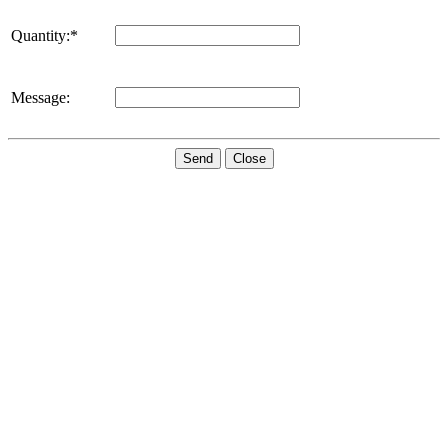
Quantity:*
Message:
Send
Close