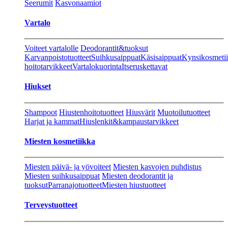
Seerumit
Kasvonaamiot
Vartalo
Voiteet vartalolle
Deodorantit&tuoksut
Karvanpoistotuotteet
Suihkusaippuat
Käsisaippuat
Kynsikosmeti
hoitotarvikkeet
Vartalokuorinta
Itseruskettavat
Hiukset
Shampoot
Hiustenhoitotuotteet
Hiusvärit
Muotoilutuotteet
Harjat ja kammat
Hiuslenkit&kampaustarvikkeet
Miesten kosmetiikka
Miesten päivä- ja yövoiteet
Miesten kasvojen puhdistus
Miesten suihkusaippuat
Miesten deodorantit ja
tuoksut
Parranajotuotteet
Miesten hiustuotteet
Terveystuotteet