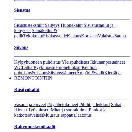
Sisustus
Sisustustekstiilit
Säilytys
Huonekalut
Sisustustaulut ja -
kehykset
Seinäkellot &
peilit
Tekokukat
Sisäkasveille
Kattaus
Koristeet
Valaistus
Sauna
Siivous
Kylpyhuoneen puhdistus
Yleispuhdistus
Ikkunanpesuaineet
WC
Lattiat
Pyykinpesu
Huonetuoksut
Keittiön
puhdistus&tiskaus
Siivousvälineet
Ämpärit&vadit
Kierrätys
REMONTOINTIIN
Käsityökalut
Vasarat ja kirveet
Pöytätietokoneet
Pihdit ja leikkurt
Sahat
Hionta
Työkalusetit
Mitat ja suorakulmat
Puukot ja
katkoteräveitset
Muuraus,rappaus,laatoitus
Rakennuskemikaalit