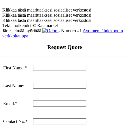
Klikkaa tästä määrittääksesi sosiaaliset verkostosi
Klikkaa tästä määrittääksesi sosiaaliset verkostosi
Klikkaa tästä määrittääksesi sosiaaliset verkostosi
Tekijänoikeudet © Rajamarket
Järjestelmää pyörittää
- Numero #1
Avoimen lähdekoodin
verkkokauppa
Request Quote
First Name:*
Last Name:
Email:*
Contact No.*