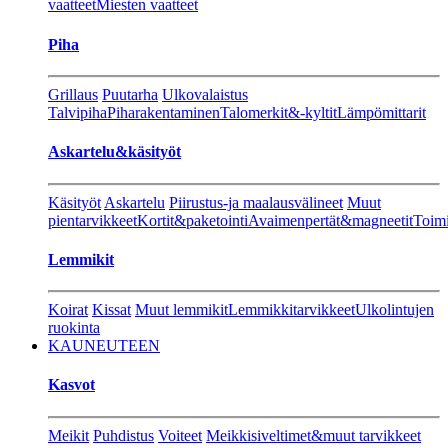
vaatteet
Miesten vaatteet
Piha
Grillaus
Puutarha
Ulkovalaistus
Talvipiha
Piharakentaminen
Talomerkit&-kyltit
Lämpömittarit
Askartelu&käsityöt
Käsityöt
Askartelu
Piirustus-ja maalausvälineet
Muut
pientarvikkeet
Kortit&paketointi
Avaimenpertät&magneetit
Toimi
Lemmikit
Koirat
Kissat
Muut lemmikit
Lemmikkitarvikkeet
Ulkolintujen
ruokinta
KAUNEUTEEN
Kasvot
Meikit
Puhdistus
Voiteet
Meikkisiveltimet&muut tarvikkeet