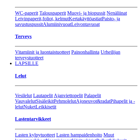
WC-paperit
Talouspaperit
Muovi- ja biopussit
Nenäliinat
Leivinpaperit,foliot, kelmut
Kertakäyttöastiat
Paisto- ja
savustuspussit
Alumiinivuoat
Leivontavuoat
Terveys
Vitamiinit ja luontaistuotteet
Painonhallinta
Urheilijan
terveystuotteet
LAPSILLE
Lelut
Vesilelut
Lautapelit
Ajanviettopelit
Palapelit
Vauvalelut
Sisäleikit
Pehmolelut
Ajoneuvot&radat
Pihapelit ja -
lelut
Nuket
Leikkisetit
Lastentarvikkeet
Lasten kylpytuotteet
Lasten hampaidenhoito
Muut