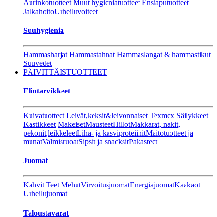
Aurinkotuotteet
Muut hygieniatuotteet
Ensiaputuotteet
Jalkahoito
Urheiluvoiteet
Suuhygienia
Hammasharjat
Hammastahnat
Hammaslangat & hammastikut
Suuvedet
PÄIVITTÄISTUOTTEET
Elintarvikkeet
Kuivatuotteet
Leivät,keksit&leivonnaiset
Texmex
Säilykkeet
Kastikkeet
Makeiset
Mausteet
Hillot
Makkarat, nakit,
pekonit,leikkeleet
Liha- ja kasviproteiinit
Maitotuotteet ja
munat
Valmisruoat
Sipsit ja snacksit
Pakasteet
Juomat
Kahvit
Teet
Mehut
Virvoitusjuomat
Energiajuomat
Kaakaot
Urheilujuomat
Taloustavarat