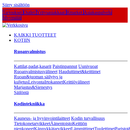
Siirry sisältöön
Tarjoukset
Outlet
Yritysasiakkaat
Rmarket
Asiakaspalvelu
Myymälät
KAIKKI TUOTTEET
KOTIIN
Ruoanvalmistus
Kattilat,padat,kasarit
Paistinpannut
Uunivuoat
Ruoanvalmistusvälineet
Hauduttimet&keittimet
Ruoan&juoman säilytys ja
kuljetus
Leivonta
Irtokannet
Keittiövälineet
Marjastus&Sienestys
Säilöntä
Kodintekniikka
Kauneus- ja hyvinvointilaitteet
Kodin turvallisuus
Tietokonetarvikkeet
Äänentoisto
Keittiön
pienkoneet
Kännykkätarvikkeet
Lämmittimet
Tuulettimet
Paristot