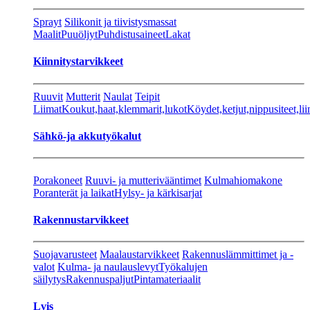
Sprayt
Silikonit ja tiivistysmassat
Maalit
Puuöljyt
Puhdistusaineet
Lakat
Kiinnitystarvikkeet
Ruuvit
Mutterit
Naulat
Teipit
Liimat
Koukut,haat,klemmarit,lukot
Köydet,ketjut,nippusiteet,lii
Sähkö-ja akkutyökalut
Porakoneet
Ruuvi- ja mutterivääntimet
Kulmahiomakone
Poranterät ja laikat
Hylsy- ja kärkisarjat
Rakennustarvikkeet
Suojavarusteet
Maalaustarvikkeet
Rakennuslämmittimet ja -
valot
Kulma- ja naulauslevyt
Työkalujen
säilytys
Rakennuspaljut
Pintamateriaalit
Lvis