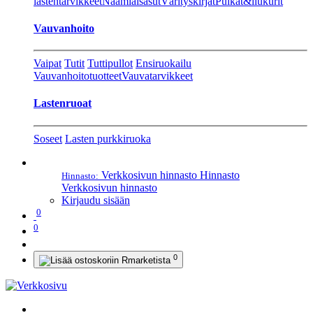
lastentarvikkeet
Naamiaisasut
Värityskirjat
Pulkat&liukurit
Vauvanhoito
Vaipat
Tutit
Tuttipullot
Ensiruokailu
Vauvanhoitotuotteet
Vauvatarvikkeet
Lastenruoat
Soseet
Lasten purkkiruoka
Verkkosivun hinnasto
Hinnasto
Hinnasto:
Verkkosivun hinnasto
Kirjaudu sisään
0
0
0