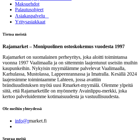
Maksuehdot
Palautusohjeet
Asia​k​aspalvelu
​Yritysasiakkaat
Tietoa meistä
Rajamarket – Monipuolinen ostoskokemus vuodesta 1997
Rajamarket on suomalainen perheyritys, joka aloitti toimintansa
vuonna 1997 Vaalimaalla ja on sittemmin laajentunut useisiin muihin
kaupunkeihin. Nykyisin myymälämme palvelevat Vaalimaalla,
Karhulassa, Mustolassa, Lappeenrannassa ja Imatralla. Kesällä 2024
laajensimme toimintaamme Lahteen, jossa avattiin
brändiuudistuksen myötä uusi Rmarket-myymälä. Olemme ylpeitä
siitä, että Rajamarketille on myönnetty Avainlippu-merkki, joka
kertoo palveluidemme kotimaisuudesta ja vastuullisuudesta.
Ole meihin yhteydessä
info@r
market.fi
Seuraa meitä