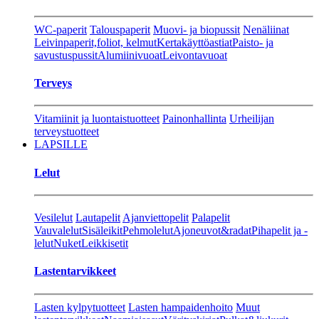
WC-paperit
Talouspaperit
Muovi- ja biopussit
Nenäliinat
Leivinpaperit,foliot, kelmut
Kertakäyttöastiat
Paisto- ja
savustuspussit
Alumiinivuoat
Leivontavuoat
Terveys
Vitamiinit ja luontaistuotteet
Painonhallinta
Urheilijan
terveystuotteet
LAPSILLE
Lelut
Vesilelut
Lautapelit
Ajanviettopelit
Palapelit
Vauvalelut
Sisäleikit
Pehmolelut
Ajoneuvot&radat
Pihapelit ja -
lelut
Nuket
Leikkisetit
Lastentarvikkeet
Lasten kylpytuotteet
Lasten hampaidenhoito
Muut