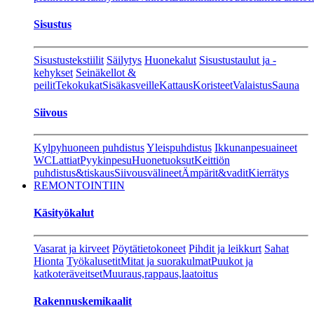
Sisustus
Sisustustekstiilit
Säilytys
Huonekalut
Sisustustaulut ja -
kehykset
Seinäkellot &
peilit
Tekokukat
Sisäkasveille
Kattaus
Koristeet
Valaistus
Sauna
Siivous
Kylpyhuoneen puhdistus
Yleispuhdistus
Ikkunanpesuaineet
WC
Lattiat
Pyykinpesu
Huonetuoksut
Keittiön
puhdistus&tiskaus
Siivousvälineet
Ämpärit&vadit
Kierrätys
REMONTOINTIIN
Käsityökalut
Vasarat ja kirveet
Pöytätietokoneet
Pihdit ja leikkurt
Sahat
Hionta
Työkalusetit
Mitat ja suorakulmat
Puukot ja
katkoteräveitset
Muuraus,rappaus,laatoitus
Rakennuskemikaalit