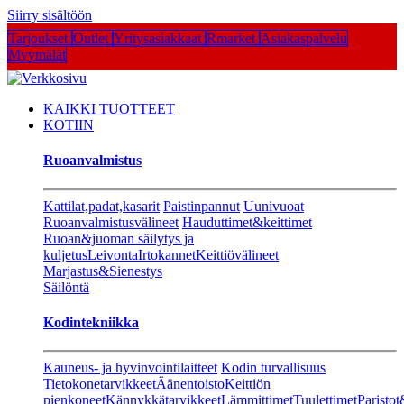
Siirry sisältöön
Tarjoukset
Outlet
Yritysasiakkaat
Rmarket
Asiakaspalvelu
Myymälät
KAIKKI TUOTTEET
KOTIIN
Ruoanvalmistus
Kattilat,padat,kasarit
Paistinpannut
Uunivuoat
Ruoanvalmistusvälineet
Hauduttimet&keittimet
Ruoan&juoman säilytys ja
kuljetus
Leivonta
Irtokannet
Keittiövälineet
Marjastus&Sienestys
Säilöntä
Kodintekniikka
Kauneus- ja hyvinvointilaitteet
Kodin turvallisuus
Tietokonetarvikkeet
Äänentoisto
Keittiön
pienkoneet
Kännykkätarvikkeet
Lämmittimet
Tuulettimet
Paristot