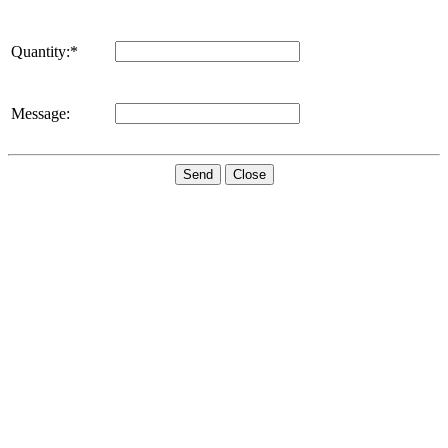
Quantity:*
Message:
Send
Close