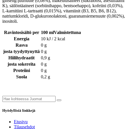
ginseng-juuriuute (0,08%), makeutusaineet (sukraloosi, asesulfaami
K), säilöntäaineet (sorbiinihappo, bentsoehappo), kofeiini (0,03%),
L-karnitiini L-tartraatti (0,015%), vitamiinit (B3, B5, B6, B12),
natriumkloridi, D-glukuronolaktoni, guaranansiemenuute (0,002%),
inositoli.
Ravintosisältö per
100 mlValmistettuna
Energia
10 kJ / 2 kcal
Rasva
0 g
josta tyydyttynyttä
0 g
Hiilihydraatit
0,9 g
josta sokereita
0 g
Proteiini
0 g
Suola
0,2 g
Hyödyllisiä linkkejä
Etusivu
Tilausehdot