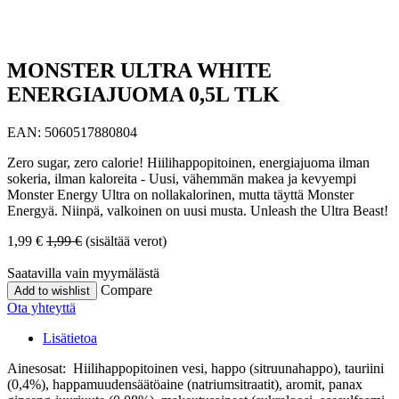
MONSTER ULTRA WHITE
ENERGIAJUOMA 0,5L TLK
EAN:
5060517880804
Zero sugar, zero calorie! Hiilihappopitoinen, energiajuoma ilman
sokeria, ilman kaloreita - Uusi, vähemmän makea ja kevyempi
Monster Energy Ultra on nollakalorinen, mutta täyttä Monster
Energyä. Niinpä, valkoinen on uusi musta. Unleash the Ultra Beast!
1,99
€
1,99
€
(sisältää verot)
Saatavilla vain myymälästä
Compare
Add to wishlist
Ota yhteyttä
Lisätietoa
Ainesosat: Hiilihappopitoinen vesi, happo (sitruunahappo), tauriini
(0,4%), happamuudensäätöaine (natriumsitraatit), aromit, panax