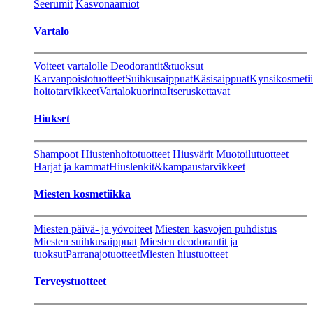
Seerumit
Kasvonaamiot
Vartalo
Voiteet vartalolle
Deodorantit&tuoksut
Karvanpoistotuotteet
Suihkusaippuat
Käsisaippuat
Kynsikosmeti
hoitotarvikkeet
Vartalokuorinta
Itseruskettavat
Hiukset
Shampoot
Hiustenhoitotuotteet
Hiusvärit
Muotoilutuotteet
Harjat ja kammat
Hiuslenkit&kampaustarvikkeet
Miesten kosmetiikka
Miesten päivä- ja yövoiteet
Miesten kasvojen puhdistus
Miesten suihkusaippuat
Miesten deodorantit ja
tuoksut
Parranajotuotteet
Miesten hiustuotteet
Terveystuotteet