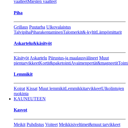
vaatteet
Miesten vaatteet
Piha
Grillaus
Puutarha
Ulkovalaistus
Talvipiha
Piharakentaminen
Talomerkit&-kyltit
Lämpömittarit
Askartelu&käsityöt
Käsityöt
Askartelu
Piirustus-ja maalausvälineet
Muut
pientarvikkeet
Kortit&paketointi
Avaimenpertät&magneetit
Toimi
Lemmikit
Koirat
Kissat
Muut lemmikit
Lemmikkitarvikkeet
Ulkolintujen
ruokinta
KAUNEUTEEN
Kasvot
Meikit
Puhdistus
Voiteet
Meikkisiveltimet&muut tarvikkeet