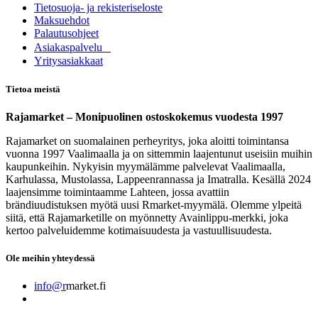
Tietosuoja- ja rekisteriseloste
Maksuehdot
Palautusohjeet
Asia​k​aspalvelu
​Yritysasiakkaat
Tietoa meistä
Rajamarket – Monipuolinen ostoskokemus vuodesta 1997
Rajamarket on suomalainen perheyritys, joka aloitti toimintansa
vuonna 1997 Vaalimaalla ja on sittemmin laajentunut useisiin muihin
kaupunkeihin. Nykyisin myymälämme palvelevat Vaalimaalla,
Karhulassa, Mustolassa, Lappeenrannassa ja Imatralla. Kesällä 2024
laajensimme toimintaamme Lahteen, jossa avattiin
brändiuudistuksen myötä uusi Rmarket-myymälä. Olemme ylpeitä
siitä, että Rajamarketille on myönnetty Avainlippu-merkki, joka
kertoo palveluidemme kotimaisuudesta ja vastuullisuudesta.
Ole meihin yhteydessä
info@r
market.fi