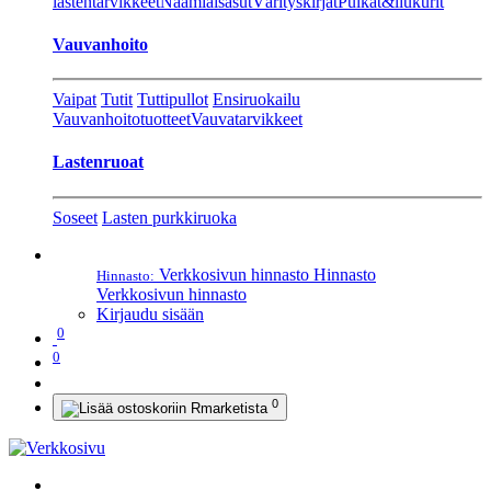
lastentarvikkeet
Naamiaisasut
Värityskirjat
Pulkat&liukurit
Vauvanhoito
Vaipat
Tutit
Tuttipullot
Ensiruokailu
Vauvanhoitotuotteet
Vauvatarvikkeet
Lastenruoat
Soseet
Lasten purkkiruoka
Verkkosivun hinnasto
Hinnasto
Hinnasto:
Verkkosivun hinnasto
Kirjaudu sisään
0
0
0