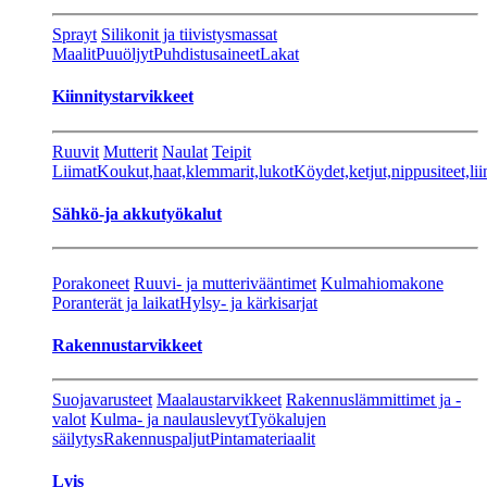
Sprayt
Silikonit ja tiivistysmassat
Maalit
Puuöljyt
Puhdistusaineet
Lakat
Kiinnitystarvikkeet
Ruuvit
Mutterit
Naulat
Teipit
Liimat
Koukut,haat,klemmarit,lukot
Köydet,ketjut,nippusiteet,lii
Sähkö-ja akkutyökalut
Porakoneet
Ruuvi- ja mutterivääntimet
Kulmahiomakone
Poranterät ja laikat
Hylsy- ja kärkisarjat
Rakennustarvikkeet
Suojavarusteet
Maalaustarvikkeet
Rakennuslämmittimet ja -
valot
Kulma- ja naulauslevyt
Työkalujen
säilytys
Rakennuspaljut
Pintamateriaalit
Lvis