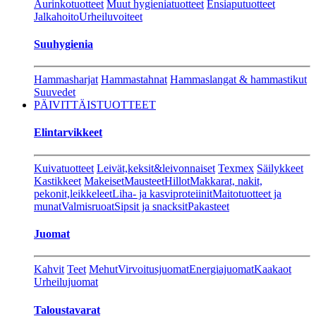
Aurinkotuotteet
Muut hygieniatuotteet
Ensiaputuotteet
Jalkahoito
Urheiluvoiteet
Suuhygienia
Hammasharjat
Hammastahnat
Hammaslangat & hammastikut
Suuvedet
PÄIVITTÄISTUOTTEET
Elintarvikkeet
Kuivatuotteet
Leivät,keksit&leivonnaiset
Texmex
Säilykkeet
Kastikkeet
Makeiset
Mausteet
Hillot
Makkarat, nakit,
pekonit,leikkeleet
Liha- ja kasviproteiinit
Maitotuotteet ja
munat
Valmisruoat
Sipsit ja snacksit
Pakasteet
Juomat
Kahvit
Teet
Mehut
Virvoitusjuomat
Energiajuomat
Kaakaot
Urheilujuomat
Taloustavarat