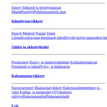
Sprayt
Silikonit ja tiivistysmassat
Maalit
Puuöljyt
Puhdistusaineet
Lakat
Kiinnitystarvikkeet
Ruuvit
Mutterit
Naulat
Teipit
Liimat
Koukut,haat,klemmarit,lukot
Köydet,ketjut,nippusiteet,lii
Sähkö-ja akkutyökalut
Porakoneet
Ruuvi- ja mutterivääntimet
Kulmahiomakone
Poranterät ja laikat
Hylsy- ja kärkisarjat
Rakennustarvikkeet
Suojavarusteet
Maalaustarvikkeet
Rakennuslämmittimet ja -
valot
Kulma- ja naulauslevyt
Työkalujen
säilytys
Rakennuspaljut
Pintamateriaalit
Lvis