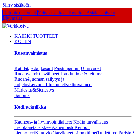
Siirry sisältöön
Tarjoukset
Outlet
Yritysasiakkaat
Rmarket
Asiakaspalvelu
Myymälät
KAIKKI TUOTTEET
KOTIIN
Ruoanvalmistus
Kattilat,padat,kasarit
Paistinpannut
Uunivuoat
Ruoanvalmistusvälineet
Hauduttimet&keittimet
Ruoan&juoman säilytys ja
kuljetus
Leivonta
Irtokannet
Keittiövälineet
Marjastus&Sienestys
Säilöntä
Kodintekniikka
Kauneus- ja hyvinvointilaitteet
Kodin turvallisuus
Tietokonetarvikkeet
Äänentoisto
Keittiön
pienkoneet
Kännykkätarvikkeet
Lämmittimet
Tuulettimet
Paristot