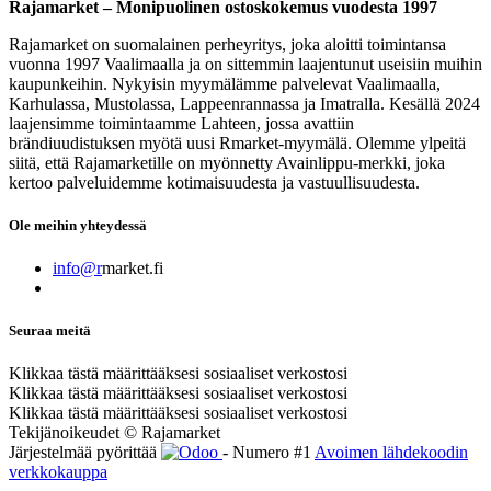
Rajamarket – Monipuolinen ostoskokemus vuodesta 1997
Rajamarket on suomalainen perheyritys, joka aloitti toimintansa
vuonna 1997 Vaalimaalla ja on sittemmin laajentunut useisiin muihin
kaupunkeihin. Nykyisin myymälämme palvelevat Vaalimaalla,
Karhulassa, Mustolassa, Lappeenrannassa ja Imatralla. Kesällä 2024
laajensimme toimintaamme Lahteen, jossa avattiin
brändiuudistuksen myötä uusi Rmarket-myymälä. Olemme ylpeitä
siitä, että Rajamarketille on myönnetty Avainlippu-merkki, joka
kertoo palveluidemme kotimaisuudesta ja vastuullisuudesta.
Ole meihin yhteydessä
info@r
market.fi
Seuraa meitä
Klikkaa tästä määrittääksesi sosiaaliset verkostosi
Klikkaa tästä määrittääksesi sosiaaliset verkostosi
Klikkaa tästä määrittääksesi sosiaaliset verkostosi
Tekijänoikeudet © Rajamarket
Järjestelmää pyörittää
- Numero #1
Avoimen lähdekoodin
verkkokauppa