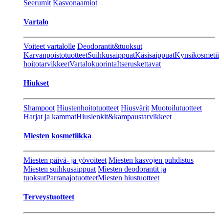
Seerumit
Kasvonaamiot
Vartalo
Voiteet vartalolle
Deodorantit&tuoksut
Karvanpoistotuotteet
Suihkusaippuat
Käsisaippuat
Kynsikosmeti
hoitotarvikkeet
Vartalokuorinta
Itseruskettavat
Hiukset
Shampoot
Hiustenhoitotuotteet
Hiusvärit
Muotoilutuotteet
Harjat ja kammat
Hiuslenkit&kampaustarvikkeet
Miesten kosmetiikka
Miesten päivä- ja yövoiteet
Miesten kasvojen puhdistus
Miesten suihkusaippuat
Miesten deodorantit ja
tuoksut
Parranajotuotteet
Miesten hiustuotteet
Terveystuotteet