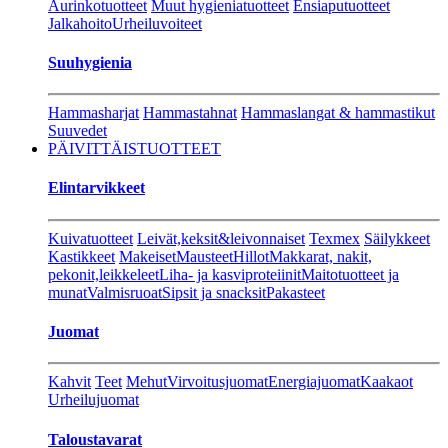
Aurinkotuotteet
Muut hygieniatuotteet
Ensiaputuotteet
Jalkahoito
Urheiluvoiteet
Suuhygienia
Hammasharjat
Hammastahnat
Hammaslangat & hammastikut
Suuvedet
PÄIVITTÄISTUOTTEET
Elintarvikkeet
Kuivatuotteet
Leivät,keksit&leivonnaiset
Texmex
Säilykkeet
Kastikkeet
Makeiset
Mausteet
Hillot
Makkarat, nakit,
pekonit,leikkeleet
Liha- ja kasviproteiinit
Maitotuotteet ja
munat
Valmisruoat
Sipsit ja snacksit
Pakasteet
Juomat
Kahvit
Teet
Mehut
Virvoitusjuomat
Energiajuomat
Kaakaot
Urheilujuomat
Taloustavarat