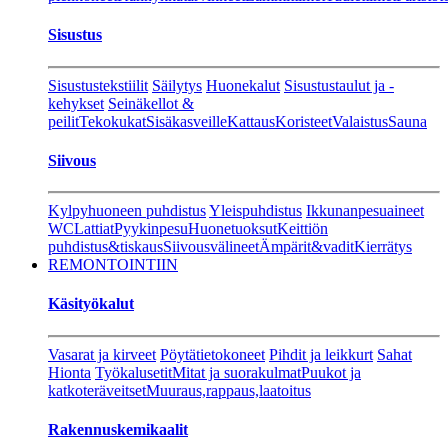
Sisustus
Sisustustekstiilit
Säilytys
Huonekalut
Sisustustaulut ja -
kehykset
Seinäkellot &
peilit
Tekokukat
Sisäkasveille
Kattaus
Koristeet
Valaistus
Sauna
Siivous
Kylpyhuoneen puhdistus
Yleispuhdistus
Ikkunanpesuaineet
WC
Lattiat
Pyykinpesu
Huonetuoksut
Keittiön
puhdistus&tiskaus
Siivousvälineet
Ämpärit&vadit
Kierrätys
REMONTOINTIIN
Käsityökalut
Vasarat ja kirveet
Pöytätietokoneet
Pihdit ja leikkurt
Sahat
Hionta
Työkalusetit
Mitat ja suorakulmat
Puukot ja
katkoteräveitset
Muuraus,rappaus,laatoitus
Rakennuskemikaalit