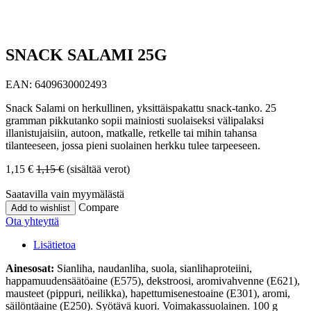
SNACK SALAMI 25G
EAN:
6409630002493
Snack Salami on herkullinen, yksittäispakattu snack-tanko. 25
gramman pikkutanko sopii mainiosti suolaiseksi välipalaksi
illanistujaisiin, autoon, matkalle, retkelle tai mihin tahansa
tilanteeseen, jossa pieni suolainen herkku tulee tarpeeseen.
1,15
€
1,15
€
(sisältää verot)
Saatavilla vain myymälästä
Compare
Add to wishlist
Ota yhteyttä
Lisätietoa
Ainesosat:
Sianliha, naudanliha, suola, sianlihaproteiini,
happamuudensäätöaine (E575), dekstroosi, aromivahvenne (E621),
mausteet (pippuri, neilikka), hapettumisenestoaine (E301), aromi,
säilöntäaine (E250). Syötävä kuori. Voimakassuolainen. 100 g