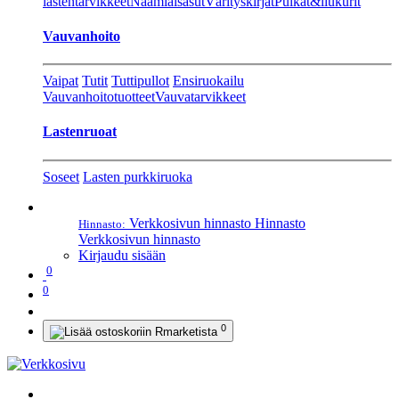
lastentarvikkeet
Naamiaisasut
Värityskirjat
Pulkat&liukurit
Vauvanhoito
Vaipat
Tutit
Tuttipullot
Ensiruokailu
Vauvanhoitotuotteet
Vauvatarvikkeet
Lastenruoat
Soseet
Lasten purkkiruoka
Verkkosivun hinnasto
Hinnasto
Hinnasto:
Verkkosivun hinnasto
Kirjaudu sisään
0
0
0