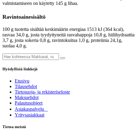
valmistamiseen on käytetty 145 g lihaa.
Ravintoainesisältö
100 g tuotetta sisältää keskimäärin energiaa 1513 kJ (364 kcal),
rasvaa 34,0 g, josta tyydyttyneitä rasvahappoja 10,8 g, hiilihydraattia
3,7 g, josta sokeria 0,8 g, ravintokuitua 1,0 g, proteiinia 24,1g,
suolaa 4,0 g.
Hyödyllisiä linkkejä
Etusivu
Tilausehdot
Tietosuoja- ja rekisteriseloste
Maksuehdot
Palautusohjeet
Asia​k​aspalvelu
​Yritysasiakkaat
Tietoa meistä