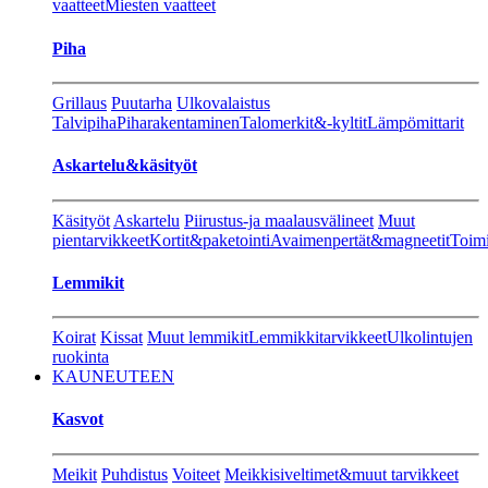
vaatteet
Miesten vaatteet
Piha
Grillaus
Puutarha
Ulkovalaistus
Talvipiha
Piharakentaminen
Talomerkit&-kyltit
Lämpömittarit
Askartelu&käsityöt
Käsityöt
Askartelu
Piirustus-ja maalausvälineet
Muut
pientarvikkeet
Kortit&paketointi
Avaimenpertät&magneetit
Toimi
Lemmikit
Koirat
Kissat
Muut lemmikit
Lemmikkitarvikkeet
Ulkolintujen
ruokinta
KAUNEUTEEN
Kasvot
Meikit
Puhdistus
Voiteet
Meikkisiveltimet&muut tarvikkeet