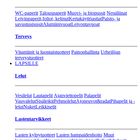
WC-paperit
Talouspaperit
Muovi- ja biopussit
Nenäliinat
Leivinpaperit,foliot, kelmut
Kertakäyttöastiat
Paisto- ja
savustuspussit
Alumiinivuoat
Leivontavuoat
Terveys
Vitamiinit ja luontaistuotteet
Painonhallinta
Urheilijan
terveystuotteet
LAPSILLE
Lelut
Vesilelut
Lautapelit
Ajanviettopelit
Palapelit
Vauvalelut
Sisäleikit
Pehmolelut
Ajoneuvot&radat
Pihapelit ja -
lelut
Nuket
Leikkisetit
Lastentarvikkeet
Lasten kylpytuotteet
Lasten hampaidenhoito
Muut