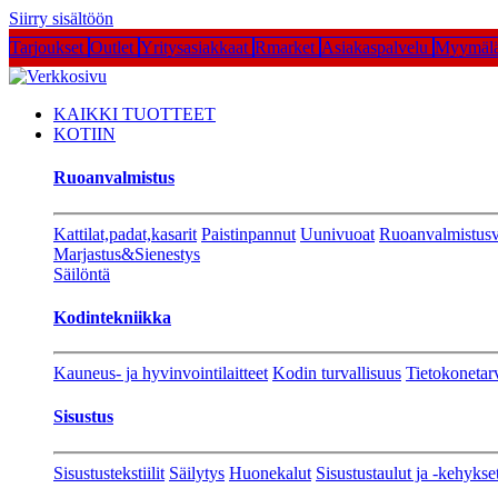
Siirry sisältöön
Tarjoukset
Outlet
Yritysasiakkaat
Rmarket
Asiakaspalvelu
Myymälä
KAIKKI TUOTTEET
KOTIIN
Ruoanvalmistus
Kattilat,padat,kasarit
Paistinpannut
Uunivuoat
Ruoanvalmistusv
Marjastus&Sienestys
Säilöntä
Kodintekniikka
Kauneus- ja hyvinvointilaitteet
Kodin turvallisuus
Tietokonetar
Sisustus
Sisustustekstiilit
Säilytys
Huonekalut
Sisustustaulut ja -kehykse