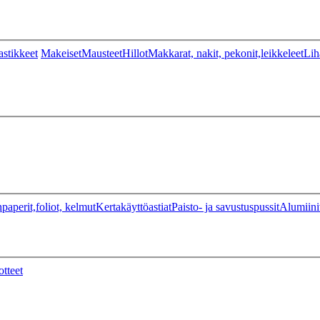
stikkeet
Makeiset
Mausteet
Hillot
Makkarat, nakit, pekonit,leikkeleet
Lih
paperit,foliot, kelmut
Kertakäyttöastiat
Paisto- ja savustuspussit
Alumiini
otteet