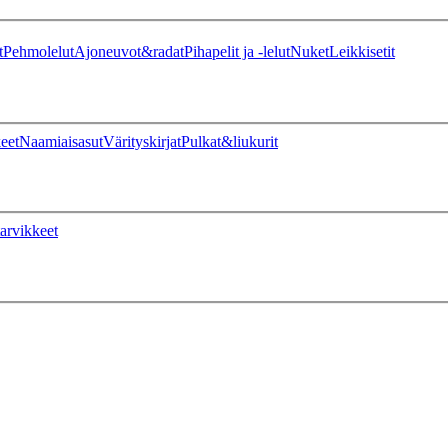
t
Pehmolelut
Ajoneuvot&radat
Pihapelit ja -lelut
Nuket
Leikkisetit
eet
Naamiaisasut
Värityskirjat
Pulkat&liukurit
arvikkeet