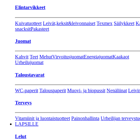
Elintarvikkeet
Kuivatuotteet
Leivät,keksit&leivonnaiset
Texmex
Säilykkeet
Ka
snacksit
Pakasteet
Juomat
Kahvit
Teet
Mehut
Virvoitusjuomat
Energiajuomat
Kaakaot
Urheilujuomat
Taloustavarat
WC-paperit
Talouspaperit
Muovi- ja biopussit
Nenäliinat
Leivin
Terveys
Vitamiinit ja luontaistuotteet
Painonhallinta
Urheilijan terveystu
LAPSILLE
Lelut