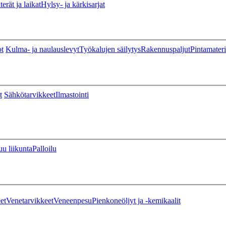
erät ja laikat
Hylsy- ja kärkisarjat
ot
Kulma- ja naulauslevyt
Työkalujen säilytys
Rakennuspaljut
Pintamateri
t
Sähkötarvikkeet
Ilmastointi
u liikunta
Palloilu
et
Venetarvikkeet
Veneenpesu
Pienkoneöljyt ja -kemikaalit