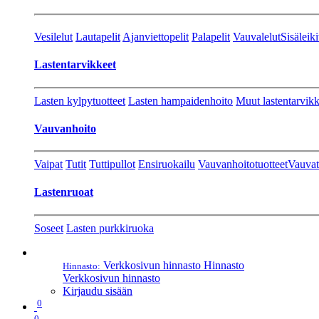
Vesilelut
Lautapelit
Ajanviettopelit
Palapelit
Vauvalelut
Sisäleiki
Lastentarvikkeet
Lasten kylpytuotteet
Lasten hampaidenhoito
Muut lastentarvikk
Vauvanhoito
Vaipat
Tutit
Tuttipullot
Ensiruokailu
Vauvanhoitotuotteet
Vauvat
Lastenruoat
Soseet
Lasten purkkiruoka
Verkkosivun hinnasto
Hinnasto
Hinnasto:
Verkkosivun hinnasto
Kirjaudu sisään
0
0