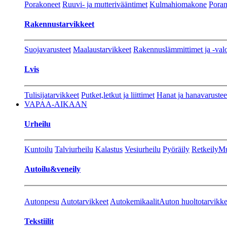
Porakoneet
Ruuvi- ja mutterivääntimet
Kulmahiomakone
Porant
Rakennustarvikkeet
Suojavarusteet
Maalaustarvikkeet
Rakennuslämmittimet ja -val
Lvis
Tulisijatarvikkeet
Putket,letkut ja liittimet
Hanat ja hanavarustee
VAPAA-AIKAAN
Urheilu
Kuntoilu
Talviurheilu
Kalastus
Vesiurheilu
Pyöräily
Retkeily
Mu
Autoilu&veneily
Autonpesu
Autotarvikkeet
Autokemikaalit
Auton huoltotarvikke
Tekstiilit