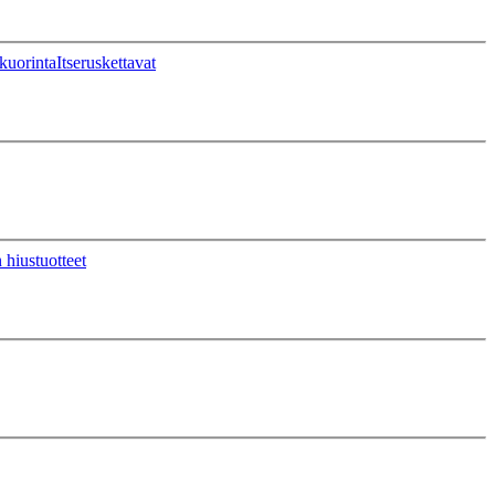
kuorinta
Itseruskettavat
 hiustuotteet