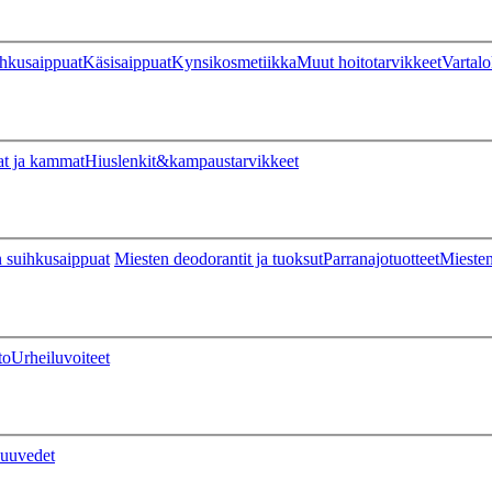
hkusaippuat
Käsisaippuat
Kynsikosmetiikka
Muut hoitotarvikkeet
Vartalo
at ja kammat
Hiuslenkit&kampaustarvikkeet
 suihkusaippuat
Miesten deodorantit ja tuoksut
Parranajotuotteet
Miesten
to
Urheiluvoiteet
uuvedet