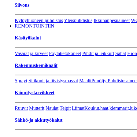
Siivous
Kylpyhuoneen puhdistus
Yleispuhdistus
Ikkunanpesuaineet
W
REMONTOINTIIN
Käsityökalut
Vasarat ja kirveet
Pöytätietokoneet
Pihdit ja leikkurt
Sahat
Hion
Rakennuskemikaalit
Sprayt
Silikonit ja tiivistysmassat
Maalit
Puuöljyt
Puhdistusainee
Kiinnitystarvikkeet
Ruuvit
Mutterit
Naulat
Teipit
Liimat
Koukut,haat,klemmarit,luk
Sähkö-ja akkutyökalut