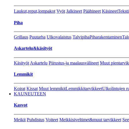
Laukut,reput,lompakot
Vyöt
Jalkineet
Päähineet
Käsineet
Teksti
Piha
Grillaus
Puutarha
Ulkovalaistus
Talvipiha
Piharakentaminen
Tal
Askartelu&käsityöt
Käsityöt
Askartelu
Piirustus-ja maalausvälineet
Muut pientarvik
Lemmikit
Koirat
Kissat
Muut lemmikit
Lemmikkitarvikkeet
Ulkolintujen r
KAUNEUTEEN
Kasvot
Meikit
Puhdistus
Voiteet
Meikkisiveltimet&muut tarvikkeet
See