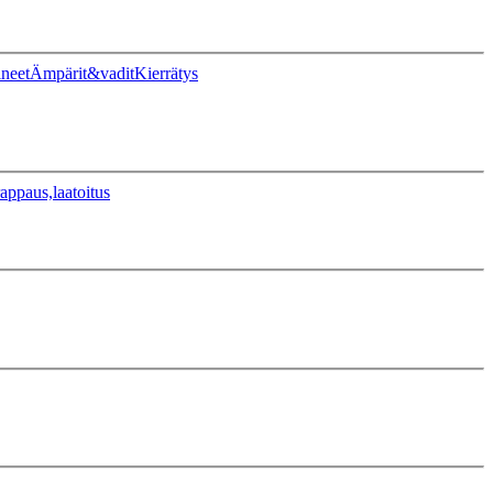
ineet
Ämpärit&vadit
Kierrätys
appaus,laatoitus