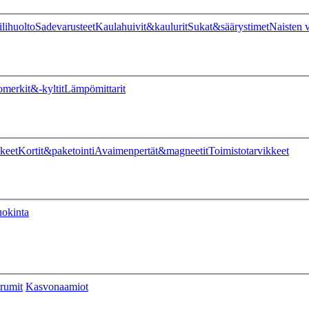
ilihuolto
Sadevarusteet
Kaulahuivit&kaulurit
Sukat&säärystimet
Naisten v
omerkit&-kyltit
Lämpömittarit
keet
Kortit&paketointi
Avaimenpertät&magneetit
Toimistotarvikkeet
uokinta
rumit
Kasvonaamiot