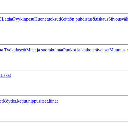
C
Lattiat
Pyykinpesu
Huonetuoksut
Keittiön puhdistus&tiskaus
Siivousväl
ta
Työkalusetit
Mitat ja suorakulmat
Puukot ja katkoteräveitset
Muuraus,r
t
Lakat
ot
Köydet,ketjut,nippusiteet,liinat