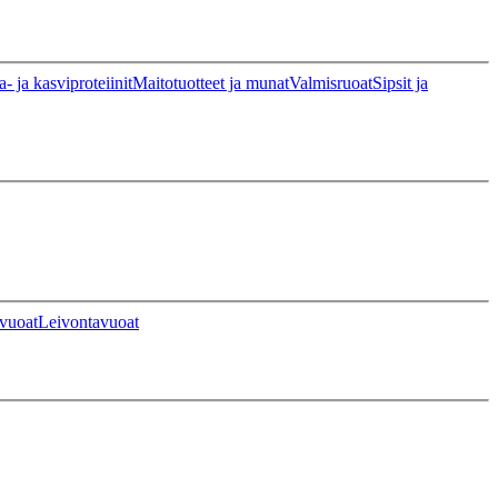
a- ja kasviproteiinit
Maitotuotteet ja munat
Valmisruoat
Sipsit ja
vuoat
Leivontavuoat