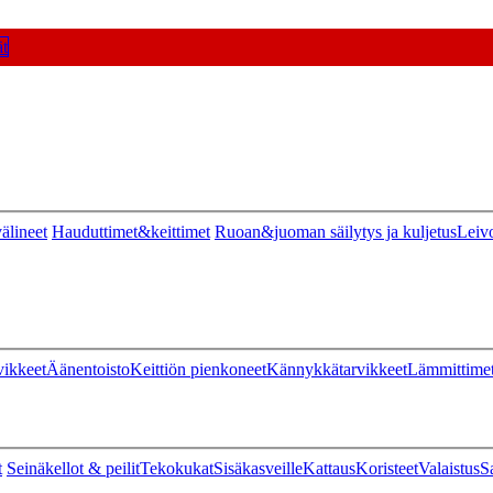
t
älineet
Hauduttimet&keittimet
Ruoan&juoman säilytys ja kuljetus
Leiv
vikkeet
Äänentoisto
Keittiön pienkoneet
Kännykkätarvikkeet
Lämmittime
t
Seinäkellot & peilit
Tekokukat
Sisäkasveille
Kattaus
Koristeet
Valaistus
S