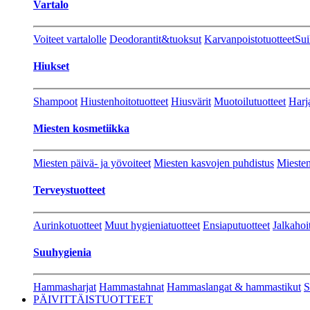
Vartalo
Voiteet vartalolle
Deodorantit&tuoksut
Karvanpoistotuotteet
Sui
Hiukset
Shampoot
Hiustenhoitotuotteet
Hiusvärit
Muotoilutuotteet
Harj
Miesten kosmetiikka
Miesten päivä- ja yövoiteet
Miesten kasvojen puhdistus
Miesten
Terveystuotteet
Aurinkotuotteet
Muut hygieniatuotteet
Ensiaputuotteet
Jalkahoi
Suuhygienia
Hammasharjat
Hammastahnat
Hammaslangat & hammastikut
S
PÄIVITTÄISTUOTTEET