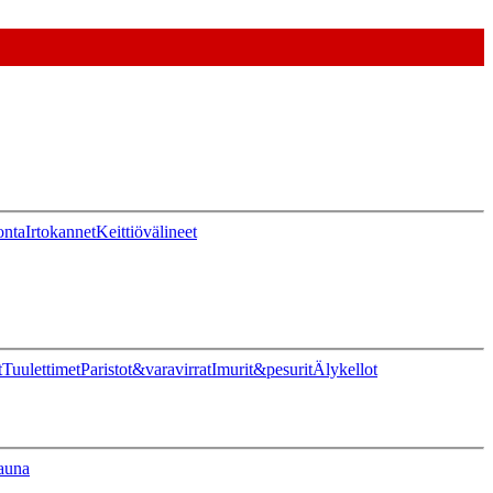
onta
Irtokannet
Keittiövälineet
t
Tuulettimet
Paristot&varavirrat
Imurit&pesurit
Älykellot
auna