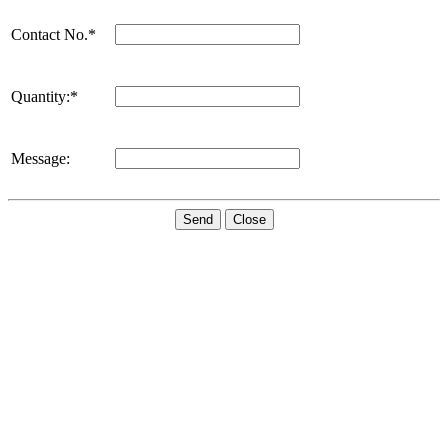
Contact No.*
Quantity:*
Message:
Send
Close