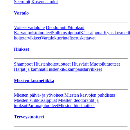
Seerumit
Kasvonaamiot
Vartalo
Voiteet vartalolle
Deodorantit&tuoksut
Karvanpoistotuotteet
Suihkusaippuat
Käsisaippuat
Kynsikosmeti
hoitotarvikkeet
Vartalokuorinta
Itseruskettavat
Hiukset
Shampoot
Hiustenhoitotuotteet
Hiusvärit
Muotoilutuotteet
Harjat ja kammat
Hiuslenkit&kampaustarvikkeet
Miesten kosmetiikka
Miesten päivä- ja yövoiteet
Miesten kasvojen puhdistus
Miesten suihkusaippuat
Miesten deodorantit ja
tuoksut
Parranajotuotteet
Miesten hiustuotteet
Terveystuotteet