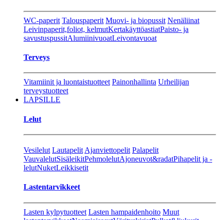
WC-paperit
Talouspaperit
Muovi- ja biopussit
Nenäliinat
Leivinpaperit,foliot, kelmut
Kertakäyttöastiat
Paisto- ja
savustuspussit
Alumiinivuoat
Leivontavuoat
Terveys
Vitamiinit ja luontaistuotteet
Painonhallinta
Urheilijan
terveystuotteet
LAPSILLE
Lelut
Vesilelut
Lautapelit
Ajanviettopelit
Palapelit
Vauvalelut
Sisäleikit
Pehmolelut
Ajoneuvot&radat
Pihapelit ja -
lelut
Nuket
Leikkisetit
Lastentarvikkeet
Lasten kylpytuotteet
Lasten hampaidenhoito
Muut