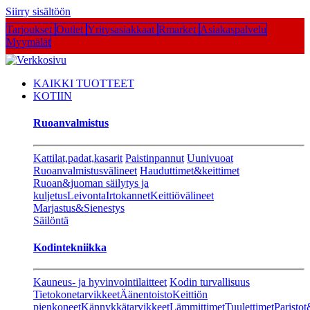
Siirry sisältöön
Tarjoukset
Outlet
Yritysasiakkaat
Rmarket
Asiakaspalvelu
Myymälät
KAIKKI TUOTTEET
KOTIIN
Ruoanvalmistus
Kattilat,padat,kasarit
Paistinpannut
Uunivuoat
Ruoanvalmistusvälineet
Hauduttimet&keittimet
Ruoan&juoman säilytys ja
kuljetus
Leivonta
Irtokannet
Keittiövälineet
Marjastus&Sienestys
Säilöntä
Kodintekniikka
Kauneus- ja hyvinvointilaitteet
Kodin turvallisuus
Tietokonetarvikkeet
Äänentoisto
Keittiön
pienkoneet
Kännykkätarvikkeet
Lämmittimet
Tuulettimet
Paristot