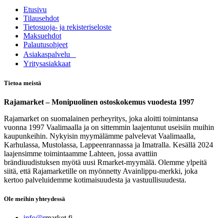
Etusivu
Tilausehdot
Tietosuoja- ja rekisteriseloste
Maksuehdot
Palautusohjeet
Asia​k​aspalvelu
​Yritysasiakkaat
Tietoa meistä
Rajamarket – Monipuolinen ostoskokemus vuodesta 1997
Rajamarket on suomalainen perheyritys, joka aloitti toimintansa
vuonna 1997 Vaalimaalla ja on sittemmin laajentunut useisiin muihin
kaupunkeihin. Nykyisin myymälämme palvelevat Vaalimaalla,
Karhulassa, Mustolassa, Lappeenrannassa ja Imatralla. Kesällä 2024
laajensimme toimintaamme Lahteen, jossa avattiin
brändiuudistuksen myötä uusi Rmarket-myymälä. Olemme ylpeitä
siitä, että Rajamarketille on myönnetty Avainlippu-merkki, joka
kertoo palveluidemme kotimaisuudesta ja vastuullisuudesta.
Ole meihin yhteydessä
info@r
market.fi