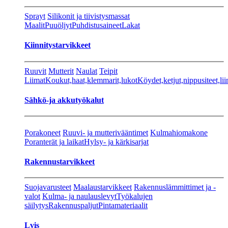
Sprayt
Silikonit ja tiivistysmassat
Maalit
Puuöljyt
Puhdistusaineet
Lakat
Kiinnitystarvikkeet
Ruuvit
Mutterit
Naulat
Teipit
Liimat
Koukut,haat,klemmarit,lukot
Köydet,ketjut,nippusiteet,lii
Sähkö-ja akkutyökalut
Porakoneet
Ruuvi- ja mutterivääntimet
Kulmahiomakone
Poranterät ja laikat
Hylsy- ja kärkisarjat
Rakennustarvikkeet
Suojavarusteet
Maalaustarvikkeet
Rakennuslämmittimet ja -
valot
Kulma- ja naulauslevyt
Työkalujen
säilytys
Rakennuspaljut
Pintamateriaalit
Lvis