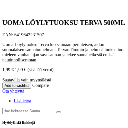
UOMA LÖYLYTUOKSU TERVA 500ML
EAN:
6419642231507
Uoma Löylytuoksu Terva luo saunaan perinteisen, aidon
suomalaisen saunatunnelman. Tervan lämmin ja pehmeä tuoksu tuo
mieleen vanhan ajan savusaunan ja tekee saunahetkestä entistä
nautinnollisemman.
1,99
€
1,99
€
(sisältää verot)
Saatavilla vain myymälästä
Compare
Add to wishlist
Ota yhteyttä
Lisätietoa
Hyödyllisiä linkkejä