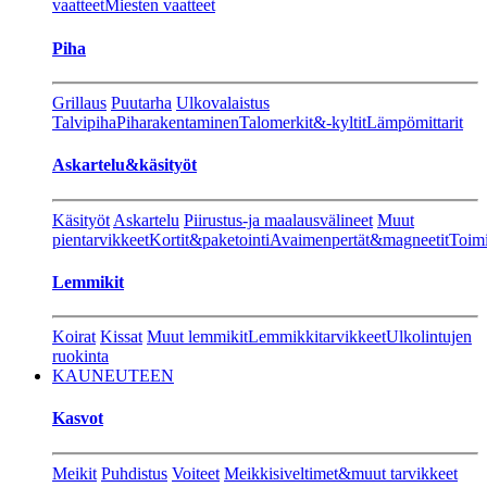
vaatteet
Miesten vaatteet
Piha
Grillaus
Puutarha
Ulkovalaistus
Talvipiha
Piharakentaminen
Talomerkit&-kyltit
Lämpömittarit
Askartelu&käsityöt
Käsityöt
Askartelu
Piirustus-ja maalausvälineet
Muut
pientarvikkeet
Kortit&paketointi
Avaimenpertät&magneetit
Toimi
Lemmikit
Koirat
Kissat
Muut lemmikit
Lemmikkitarvikkeet
Ulkolintujen
ruokinta
KAUNEUTEEN
Kasvot
Meikit
Puhdistus
Voiteet
Meikkisiveltimet&muut tarvikkeet