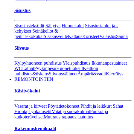
Sisustus
Sisustustekstiilit
Säilytys
Huonekalut
Sisustustaulut ja -
kehykset
Seinäkellot &
peilit
Tekokukat
Sisäkasveille
Kattaus
Koristeet
Valaistus
Sauna
Siivous
Kylpyhuoneen puhdistus
Yleispuhdistus
Ikkunanpesuaineet
WC
Lattiat
Pyykinpesu
Huonetuoksut
Keittiön
puhdistus&tiskaus
Siivousvälineet
Ämpärit&vadit
Kierrätys
REMONTOINTIIN
Käsityökalut
Vasarat ja kirveet
Pöytätietokoneet
Pihdit ja leikkurt
Sahat
Hionta
Työkalusetit
Mitat ja suorakulmat
Puukot ja
katkoteräveitset
Muuraus,rappaus,laatoitus
Rakennuskemikaalit