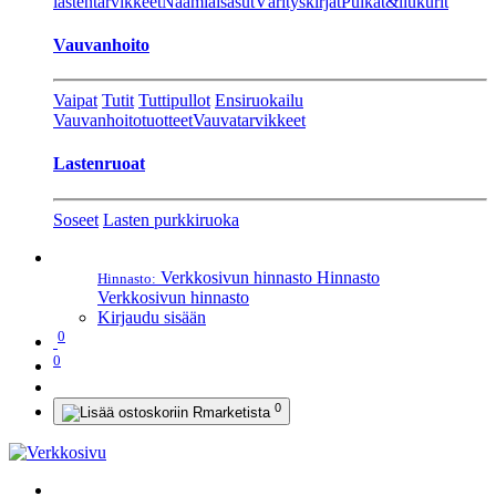
lastentarvikkeet
Naamiaisasut
Värityskirjat
Pulkat&liukurit
Vauvanhoito
Vaipat
Tutit
Tuttipullot
Ensiruokailu
Vauvanhoitotuotteet
Vauvatarvikkeet
Lastenruoat
Soseet
Lasten purkkiruoka
Verkkosivun hinnasto
Hinnasto
Hinnasto:
Verkkosivun hinnasto
Kirjaudu sisään
0
0
0