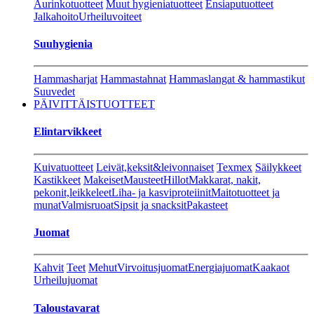
Aurinkotuotteet
Muut hygieniatuotteet
Ensiaputuotteet
Jalkahoito
Urheiluvoiteet
Suuhygienia
Hammasharjat
Hammastahnat
Hammaslangat & hammastikut
Suuvedet
PÄIVITTÄISTUOTTEET
Elintarvikkeet
Kuivatuotteet
Leivät,keksit&leivonnaiset
Texmex
Säilykkeet
Kastikkeet
Makeiset
Mausteet
Hillot
Makkarat, nakit,
pekonit,leikkeleet
Liha- ja kasviproteiinit
Maitotuotteet ja
munat
Valmisruoat
Sipsit ja snacksit
Pakasteet
Juomat
Kahvit
Teet
Mehut
Virvoitusjuomat
Energiajuomat
Kaakaot
Urheilujuomat
Taloustavarat