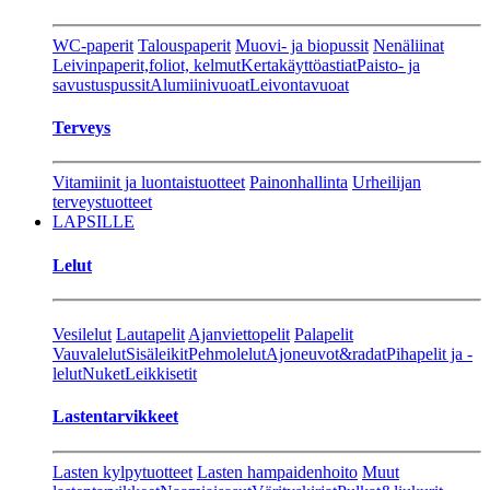
WC-paperit
Talouspaperit
Muovi- ja biopussit
Nenäliinat
Leivinpaperit,foliot, kelmut
Kertakäyttöastiat
Paisto- ja
savustuspussit
Alumiinivuoat
Leivontavuoat
Terveys
Vitamiinit ja luontaistuotteet
Painonhallinta
Urheilijan
terveystuotteet
LAPSILLE
Lelut
Vesilelut
Lautapelit
Ajanviettopelit
Palapelit
Vauvalelut
Sisäleikit
Pehmolelut
Ajoneuvot&radat
Pihapelit ja -
lelut
Nuket
Leikkisetit
Lastentarvikkeet
Lasten kylpytuotteet
Lasten hampaidenhoito
Muut