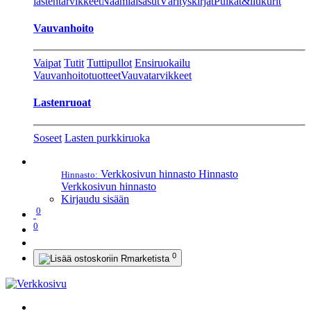
lastentarvikkeet
Naamiaisasut
Värityskirjat
Pulkat&liukurit
Vauvanhoito
Vaipat
Tutit
Tuttipullot
Ensiruokailu
Vauvanhoitotuotteet
Vauvatarvikkeet
Lastenruoat
Soseet
Lasten purkkiruoka
Verkkosivun hinnasto
Hinnasto
Hinnasto:
Verkkosivun hinnasto
Kirjaudu sisään
0
0
0