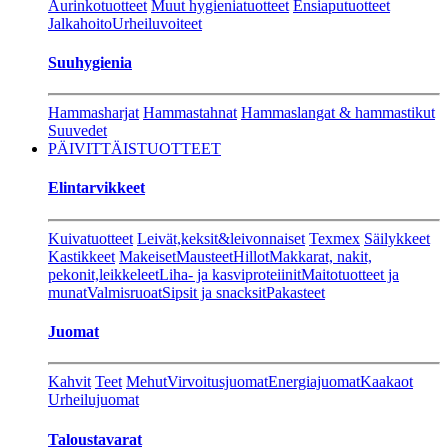
Aurinkotuotteet
Muut hygieniatuotteet
Ensiaputuotteet
Jalkahoito
Urheiluvoiteet
Suuhygienia
Hammasharjat
Hammastahnat
Hammaslangat & hammastikut
Suuvedet
PÄIVITTÄISTUOTTEET
Elintarvikkeet
Kuivatuotteet
Leivät,keksit&leivonnaiset
Texmex
Säilykkeet
Kastikkeet
Makeiset
Mausteet
Hillot
Makkarat, nakit,
pekonit,leikkeleet
Liha- ja kasviproteiinit
Maitotuotteet ja
munat
Valmisruoat
Sipsit ja snacksit
Pakasteet
Juomat
Kahvit
Teet
Mehut
Virvoitusjuomat
Energiajuomat
Kaakaot
Urheilujuomat
Taloustavarat