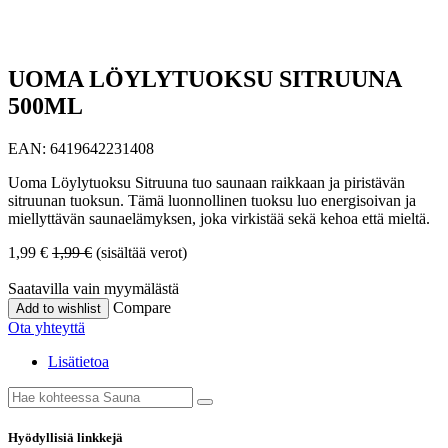
UOMA LÖYLYTUOKSU SITRUUNA
500ML
EAN:
6419642231408
Uoma Löylytuoksu Sitruuna tuo saunaan raikkaan ja piristävän
sitruunan tuoksun. Tämä luonnollinen tuoksu luo energisoivan ja
miellyttävän saunaelämyksen, joka virkistää sekä kehoa että mieltä.
1,99
€
1,99
€
(sisältää verot)
Saatavilla vain myymälästä
Compare
Add to wishlist
Ota yhteyttä
Lisätietoa
Hyödyllisiä linkkejä