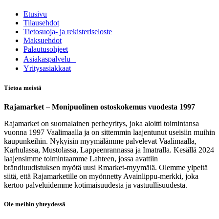
Etusivu
Tilausehdot
Tietosuoja- ja rekisteriseloste
Maksuehdot
Palautusohjeet
Asia​k​aspalvelu
​Yritysasiakkaat
Tietoa meistä
Rajamarket – Monipuolinen ostoskokemus vuodesta 1997
Rajamarket on suomalainen perheyritys, joka aloitti toimintansa
vuonna 1997 Vaalimaalla ja on sittemmin laajentunut useisiin muihin
kaupunkeihin. Nykyisin myymälämme palvelevat Vaalimaalla,
Karhulassa, Mustolassa, Lappeenrannassa ja Imatralla. Kesällä 2024
laajensimme toimintaamme Lahteen, jossa avattiin
brändiuudistuksen myötä uusi Rmarket-myymälä. Olemme ylpeitä
siitä, että Rajamarketille on myönnetty Avainlippu-merkki, joka
kertoo palveluidemme kotimaisuudesta ja vastuullisuudesta.
Ole meihin yhteydessä