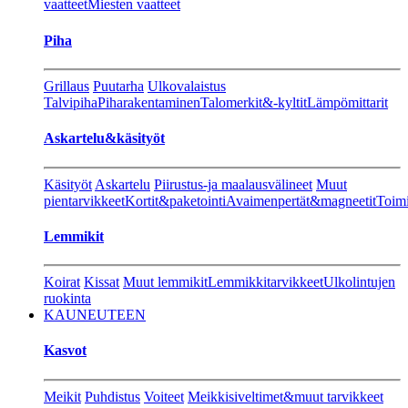
vaatteet
Miesten vaatteet
Piha
Grillaus
Puutarha
Ulkovalaistus
Talvipiha
Piharakentaminen
Talomerkit&-kyltit
Lämpömittarit
Askartelu&käsityöt
Käsityöt
Askartelu
Piirustus-ja maalausvälineet
Muut
pientarvikkeet
Kortit&paketointi
Avaimenpertät&magneetit
Toimi
Lemmikit
Koirat
Kissat
Muut lemmikit
Lemmikkitarvikkeet
Ulkolintujen
ruokinta
KAUNEUTEEN
Kasvot
Meikit
Puhdistus
Voiteet
Meikkisiveltimet&muut tarvikkeet