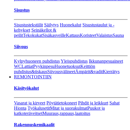
Sisustus
Sisustustekstiilit
Säilytys
Huonekalut
Sisustustaulut ja -
kehykset
Seinäkellot &
peilit
Tekokukat
Sisäkasveille
Kattaus
Koristeet
Valaistus
Sauna
Siivous
Kylpyhuoneen puhdistus
Yleispuhdistus
Ikkunanpesuaineet
WC
Lattiat
Pyykinpesu
Huonetuoksut
Keittiön
puhdistus&tiskaus
Siivousvälineet
Ämpärit&vadit
Kierrätys
REMONTOINTIIN
Käsityökalut
Vasarat ja kirveet
Pöytätietokoneet
Pihdit ja leikkurt
Sahat
Hionta
Työkalusetit
Mitat ja suorakulmat
Puukot ja
katkoteräveitset
Muuraus,rappaus,laatoitus
Rakennuskemikaalit