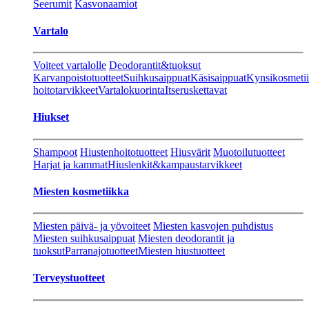
Seerumit
Kasvonaamiot
Vartalo
Voiteet vartalolle
Deodorantit&tuoksut
Karvanpoistotuotteet
Suihkusaippuat
Käsisaippuat
Kynsikosmeti
hoitotarvikkeet
Vartalokuorinta
Itseruskettavat
Hiukset
Shampoot
Hiustenhoitotuotteet
Hiusvärit
Muotoilutuotteet
Harjat ja kammat
Hiuslenkit&kampaustarvikkeet
Miesten kosmetiikka
Miesten päivä- ja yövoiteet
Miesten kasvojen puhdistus
Miesten suihkusaippuat
Miesten deodorantit ja
tuoksut
Parranajotuotteet
Miesten hiustuotteet
Terveystuotteet