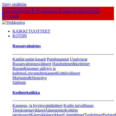
Siirry sisältöön
Tarjoukset
Outlet
Yritysasiakkaat
Rmarket
Asiakaspalvelu
Myymälät
KAIKKI TUOTTEET
KOTIIN
Ruoanvalmistus
Kattilat,padat,kasarit
Paistinpannut
Uunivuoat
Ruoanvalmistusvälineet
Hauduttimet&keittimet
Ruoan&juoman säilytys ja
kuljetus
Leivonta
Irtokannet
Keittiövälineet
Marjastus&Sienestys
Säilöntä
Kodintekniikka
Kauneus- ja hyvinvointilaitteet
Kodin turvallisuus
Tietokonetarvikkeet
Äänentoisto
Keittiön
pienkoneet
Kännykkätarvikkeet
Lämmittimet
Tuulettimet
Paristot