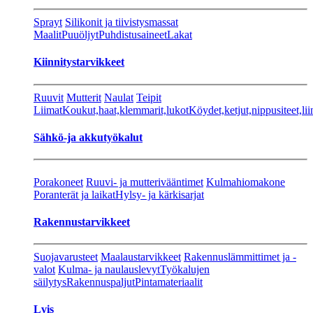
Sprayt
Silikonit ja tiivistysmassat
Maalit
Puuöljyt
Puhdistusaineet
Lakat
Kiinnitystarvikkeet
Ruuvit
Mutterit
Naulat
Teipit
Liimat
Koukut,haat,klemmarit,lukot
Köydet,ketjut,nippusiteet,lii
Sähkö-ja akkutyökalut
Porakoneet
Ruuvi- ja mutterivääntimet
Kulmahiomakone
Poranterät ja laikat
Hylsy- ja kärkisarjat
Rakennustarvikkeet
Suojavarusteet
Maalaustarvikkeet
Rakennuslämmittimet ja -
valot
Kulma- ja naulauslevyt
Työkalujen
säilytys
Rakennuspaljut
Pintamateriaalit
Lvis