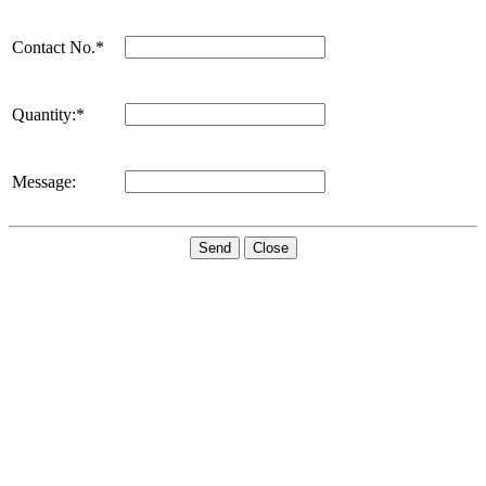
Contact No.*
Quantity:*
Message:
Send
Close