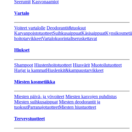
Seerumit
Kasvonaamiot
Vartalo
Voiteet vartalolle
Deodorantit&tuoksut
Karvanpoistotuotteet
Suihkusaippuat
Käsisaippuat
Kynsikosmeti
hoitotarvikkeet
Vartalokuorinta
Itseruskettavat
Hiukset
Shampoot
Hiustenhoitotuotteet
Hiusvärit
Muotoilutuotteet
Harjat ja kammat
Hiuslenkit&kampaustarvikkeet
Miesten kosmetiikka
Miesten päivä- ja yövoiteet
Miesten kasvojen puhdistus
Miesten suihkusaippuat
Miesten deodorantit ja
tuoksut
Parranajotuotteet
Miesten hiustuotteet
Terveystuotteet