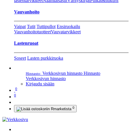
lastentarvikkeet
Naamiaisasut
Värityskirjat
Pulkat&liukurit
Vauvanhoito
Vaipat
Tutit
Tuttipullot
Ensiruokailu
Vauvanhoitotuotteet
Vauvatarvikkeet
Lastenruoat
Soseet
Lasten purkkiruoka
Verkkosivun hinnasto
Hinnasto
Hinnasto:
Verkkosivun hinnasto
Kirjaudu sisään
0
0
0