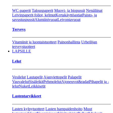
WC-paperit
Talouspaperit
Muovi- ja biopussit
Nenäliinat
Leivinpaperit,foliot, kelmut
Kertakäyttöastiat
Paisto- ja
savustuspussit
Alumiinivuoat
Leivontavuoat
Terveys
Vitamiinit ja luontaistuotteet
Painonhallinta
Urheilijan
terveystuotteet
LAPSILLE
Lelut
Vesilelut
Lautapelit
Ajanviettopelit
Palapelit
Vauvalelut
Sisäleikit
Pehmolelut
Ajoneuvot&radat
Pihapelit ja -
lelut
Nuket
Leikkisetit
Lastentarvikkeet
Lasten kylpytuotteet
Lasten hampaidenhoito
Muut