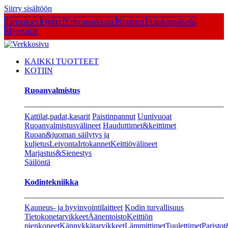
Siirry sisältöön
Tarjoukset
Outlet
Yritysasiakkaat
Rmarket
Asiakaspalvelu
Myymälät
KAIKKI TUOTTEET
KOTIIN
Ruoanvalmistus
Kattilat,padat,kasarit
Paistinpannut
Uunivuoat
Ruoanvalmistusvälineet
Hauduttimet&keittimet
Ruoan&juoman säilytys ja
kuljetus
Leivonta
Irtokannet
Keittiövälineet
Marjastus&Sienestys
Säilöntä
Kodintekniikka
Kauneus- ja hyvinvointilaitteet
Kodin turvallisuus
Tietokonetarvikkeet
Äänentoisto
Keittiön
pienkoneet
Kännykkätarvikkeet
Lämmittimet
Tuulettimet
Paristot