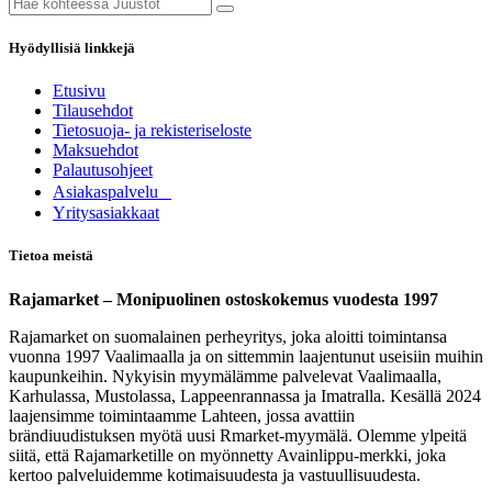
Hyödyllisiä linkkejä
Etusivu
Tilausehdot
Tietosuoja- ja rekisteriseloste
Maksuehdot
Palautusohjeet
Asia​k​aspalvelu
​Yritysasiakkaat
Tietoa meistä
Rajamarket – Monipuolinen ostoskokemus vuodesta 1997
Rajamarket on suomalainen perheyritys, joka aloitti toimintansa
vuonna 1997 Vaalimaalla ja on sittemmin laajentunut useisiin muihin
kaupunkeihin. Nykyisin myymälämme palvelevat Vaalimaalla,
Karhulassa, Mustolassa, Lappeenrannassa ja Imatralla. Kesällä 2024
laajensimme toimintaamme Lahteen, jossa avattiin
brändiuudistuksen myötä uusi Rmarket-myymälä. Olemme ylpeitä
siitä, että Rajamarketille on myönnetty Avainlippu-merkki, joka
kertoo palveluidemme kotimaisuudesta ja vastuullisuudesta.