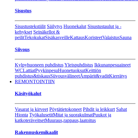
Sisustus
Sisustustekstiilit
Säilytys
Huonekalut
Sisustustaulut ja -
kehykset
Seinäkellot &
peilit
Tekokukat
Sisäkasveille
Kattaus
Koristeet
Valaistus
Sauna
Siivous
Kylpyhuoneen puhdistus
Yleispuhdistus
Ikkunanpesuaineet
WC
Lattiat
Pyykinpesu
Huonetuoksut
Keittiön
puhdistus&tiskaus
Siivousvälineet
Ämpärit&vadit
Kierrätys
REMONTOINTIIN
Käsityökalut
Vasarat ja kirveet
Pöytätietokoneet
Pihdit ja leikkurt
Sahat
Hionta
Työkalusetit
Mitat ja suorakulmat
Puukot ja
katkoteräveitset
Muuraus,rappaus,laatoitus
Rakennuskemikaalit