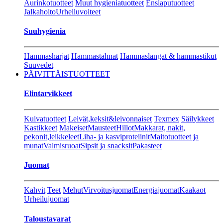
Aurinkotuotteet
Muut hygieniatuotteet
Ensiaputuotteet
Jalkahoito
Urheiluvoiteet
Suuhygienia
Hammasharjat
Hammastahnat
Hammaslangat & hammastikut
Suuvedet
PÄIVITTÄISTUOTTEET
Elintarvikkeet
Kuivatuotteet
Leivät,keksit&leivonnaiset
Texmex
Säilykkeet
Kastikkeet
Makeiset
Mausteet
Hillot
Makkarat, nakit,
pekonit,leikkeleet
Liha- ja kasviproteiinit
Maitotuotteet ja
munat
Valmisruoat
Sipsit ja snacksit
Pakasteet
Juomat
Kahvit
Teet
Mehut
Virvoitusjuomat
Energiajuomat
Kaakaot
Urheilujuomat
Taloustavarat