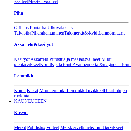
vaatteet
Miesten vaatteet
Piha
Grillaus
Puutarha
Ulkovalaistus
Talvipiha
Piharakentaminen
Talomerkit&-kyltit
Lämpömittarit
Askartelu&käsityöt
Käsityöt
Askartelu
Piirustus-ja maalausvälineet
Muut
pientarvikkeet
Kortit&paketointi
Avaimenpertät&magneetit
Toimi
Lemmikit
Koirat
Kissat
Muut lemmikit
Lemmikkitarvikkeet
Ulkolintujen
ruokinta
KAUNEUTEEN
Kasvot
Meikit
Puhdistus
Voiteet
Meikkisiveltimet&muut tarvikkeet