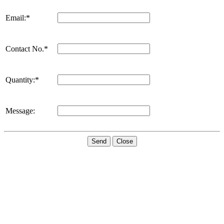
Email:*
Contact No.*
Quantity:*
Message:
Send
Close