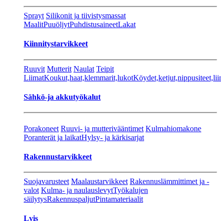
Sprayt
Silikonit ja tiivistysmassat
Maalit
Puuöljyt
Puhdistusaineet
Lakat
Kiinnitystarvikkeet
Ruuvit
Mutterit
Naulat
Teipit
Liimat
Koukut,haat,klemmarit,lukot
Köydet,ketjut,nippusiteet,lii
Sähkö-ja akkutyökalut
Porakoneet
Ruuvi- ja mutterivääntimet
Kulmahiomakone
Poranterät ja laikat
Hylsy- ja kärkisarjat
Rakennustarvikkeet
Suojavarusteet
Maalaustarvikkeet
Rakennuslämmittimet ja -
valot
Kulma- ja naulauslevyt
Työkalujen
säilytys
Rakennuspaljut
Pintamateriaalit
Lvis