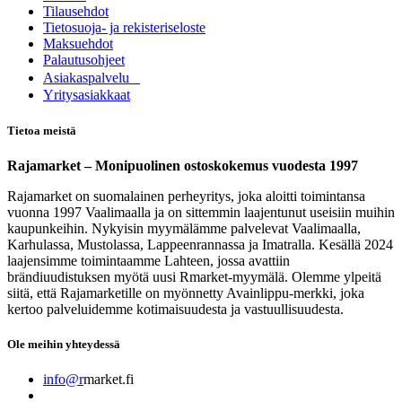
Tilausehdot
Tietosuoja- ja rekisteriseloste
Maksuehdot
Palautusohjeet
Asia​k​aspalvelu
​Yritysasiakkaat
Tietoa meistä
Rajamarket – Monipuolinen ostoskokemus vuodesta 1997
Rajamarket on suomalainen perheyritys, joka aloitti toimintansa
vuonna 1997 Vaalimaalla ja on sittemmin laajentunut useisiin muihin
kaupunkeihin. Nykyisin myymälämme palvelevat Vaalimaalla,
Karhulassa, Mustolassa, Lappeenrannassa ja Imatralla. Kesällä 2024
laajensimme toimintaamme Lahteen, jossa avattiin
brändiuudistuksen myötä uusi Rmarket-myymälä. Olemme ylpeitä
siitä, että Rajamarketille on myönnetty Avainlippu-merkki, joka
kertoo palveluidemme kotimaisuudesta ja vastuullisuudesta.
Ole meihin yhteydessä
info@r
market.fi