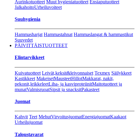
Aurinkotuotteet
Muut hygieniatuotteet
Ensiaputuotteet
Jalkahoito
Urheiluvoiteet
Suuhygienia
Hammasharjat
Hammastahnat
Hammaslangat & hammastikut
Suuvedet
PÄIVITTÄISTUOTTEET
Elintarvikkeet
Kuivatuotteet
Leivät,keksit&leivonnaiset
Texmex
Säilykkeet
Kastikkeet
Makeiset
Mausteet
Hillot
Makkarat, nakit,
pekonit,leikkeleet
Liha- ja kasviproteiinit
Maitotuotteet ja
munat
Valmisruoat
Sipsit ja snacksit
Pakasteet
Juomat
Kahvit
Teet
Mehut
Virvoitusjuomat
Energiajuomat
Kaakaot
Urheilujuomat
Taloustavarat