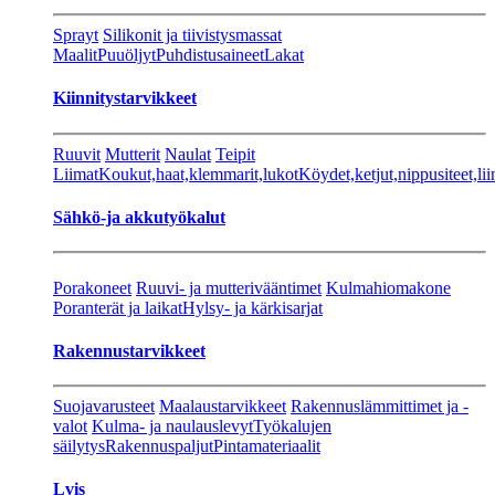
Sprayt
Silikonit ja tiivistysmassat
Maalit
Puuöljyt
Puhdistusaineet
Lakat
Kiinnitystarvikkeet
Ruuvit
Mutterit
Naulat
Teipit
Liimat
Koukut,haat,klemmarit,lukot
Köydet,ketjut,nippusiteet,lii
Sähkö-ja akkutyökalut
Porakoneet
Ruuvi- ja mutterivääntimet
Kulmahiomakone
Poranterät ja laikat
Hylsy- ja kärkisarjat
Rakennustarvikkeet
Suojavarusteet
Maalaustarvikkeet
Rakennuslämmittimet ja -
valot
Kulma- ja naulauslevyt
Työkalujen
säilytys
Rakennuspaljut
Pintamateriaalit
Lvis