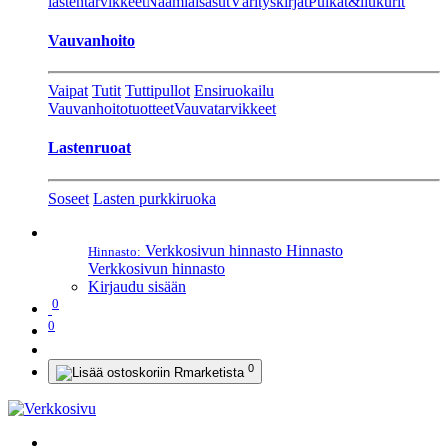
lastentarvikkeet
Naamiaisasut
Värityskirjat
Pulkat&liukurit
Vauvanhoito
Vaipat
Tutit
Tuttipullot
Ensiruokailu
Vauvanhoitotuotteet
Vauvatarvikkeet
Lastenruoat
Soseet
Lasten purkkiruoka
Verkkosivun hinnasto
Hinnasto
Hinnasto:
Verkkosivun hinnasto
Kirjaudu sisään
0
0
0