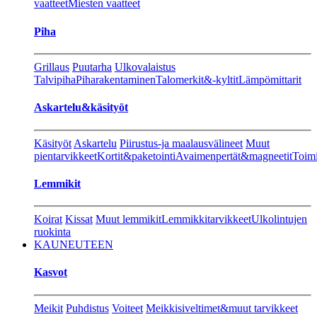
vaatteet
Miesten vaatteet
Piha
Grillaus
Puutarha
Ulkovalaistus
Talvipiha
Piharakentaminen
Talomerkit&-kyltit
Lämpömittarit
Askartelu&käsityöt
Käsityöt
Askartelu
Piirustus-ja maalausvälineet
Muut
pientarvikkeet
Kortit&paketointi
Avaimenpertät&magneetit
Toimi
Lemmikit
Koirat
Kissat
Muut lemmikit
Lemmikkitarvikkeet
Ulkolintujen
ruokinta
KAUNEUTEEN
Kasvot
Meikit
Puhdistus
Voiteet
Meikkisiveltimet&muut tarvikkeet