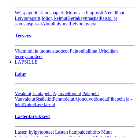
WC-paperit
Talouspaperit
Muovi- ja biopussit
Nenäliinat
Leivinpaperit,foliot, kelmut
Kertakäyttöastiat
Paisto- ja
savustuspussit
Alumiinivuoat
Leivontavuoat
Terveys
Vitamiinit ja luontaistuotteet
Painonhallinta
Urheilijan
terveystuotteet
LAPSILLE
Lelut
Vesilelut
Lautapelit
Ajanviettopelit
Palapelit
Vauvalelut
Sisäleikit
Pehmolelut
Ajoneuvot&radat
Pihapelit ja -
lelut
Nuket
Leikkisetit
Lastentarvikkeet
Lasten kylpytuotteet
Lasten hampaidenhoito
Muut