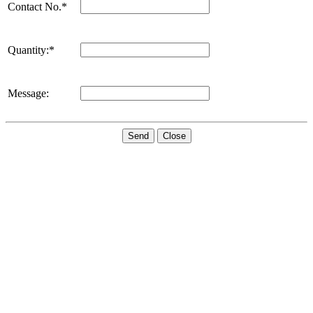
Contact No.*
Quantity:*
Message:
Send
Close