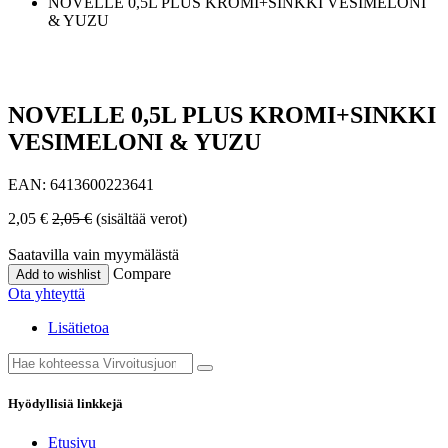
NOVELLE 0,5L PLUS KROMI+SINKKI VESIMELONI
& YUZU
NOVELLE 0,5L PLUS KROMI+SINKKI
VESIMELONI & YUZU
EAN:
6413600223641
2,05
€
2,05
€
(sisältää verot)
Saatavilla vain myymälästä
Compare
Add to wishlist
Ota yhteyttä
Lisätietoa
Hyödyllisiä linkkejä
Etusivu