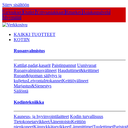
Siirry sisältöön
Tarjoukset
Outlet
Yritysasiakkaat
Rmarket
Asiakaspalvelu
Myymälät
KAIKKI TUOTTEET
KOTIIN
Ruoanvalmistus
Kattilat,padat,kasarit
Paistinpannut
Uunivuoat
Ruoanvalmistusvälineet
Hauduttimet&keittimet
Ruoan&juoman säilytys ja
kuljetus
Leivonta
Irtokannet
Keittiövälineet
Marjastus&Sienestys
Säilöntä
Kodintekniikka
Kauneus- ja hyvinvointilaitteet
Kodin turvallisuus
Tietokonetarvikkeet
Äänentoisto
Keittiön
pienkoneet
Kännykkätarvikkeet
Lämmittimet
Tuulettimet
Paristot