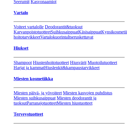
Seerumit
Kasvonaamiot
Vartalo
Voiteet vartalolle
Deodorantit&tuoksut
Karvanpoistotuotteet
Suihkusaippuat
Käsisaippuat
Kynsikosmeti
hoitotarvikkeet
Vartalokuorinta
Itseruskettavat
Hiukset
Shampoot
Hiustenhoitotuotteet
Hiusvärit
Muotoilutuotteet
Harjat ja kammat
Hiuslenkit&kampaustarvikkeet
Miesten kosmetiikka
Miesten päivä- ja yövoiteet
Miesten kasvojen puhdistus
Miesten suihkusaippuat
Miesten deodorantit ja
tuoksut
Parranajotuotteet
Miesten hiustuotteet
Terveystuotteet