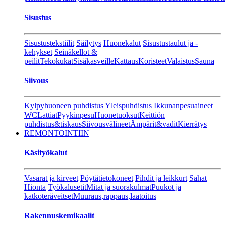
Sisustus
Sisustustekstiilit
Säilytys
Huonekalut
Sisustustaulut ja -
kehykset
Seinäkellot &
peilit
Tekokukat
Sisäkasveille
Kattaus
Koristeet
Valaistus
Sauna
Siivous
Kylpyhuoneen puhdistus
Yleispuhdistus
Ikkunanpesuaineet
WC
Lattiat
Pyykinpesu
Huonetuoksut
Keittiön
puhdistus&tiskaus
Siivousvälineet
Ämpärit&vadit
Kierrätys
REMONTOINTIIN
Käsityökalut
Vasarat ja kirveet
Pöytätietokoneet
Pihdit ja leikkurt
Sahat
Hionta
Työkalusetit
Mitat ja suorakulmat
Puukot ja
katkoteräveitset
Muuraus,rappaus,laatoitus
Rakennuskemikaalit