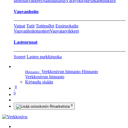
lastentarvikkeet
Naamiaisasut
Värityskirjat
Pulkat&liukurit
Vauvanhoito
Vaipat
Tutit
Tuttipullot
Ensiruokailu
Vauvanhoitotuotteet
Vauvatarvikkeet
Lastenruoat
Soseet
Lasten purkkiruoka
Verkkosivun hinnasto
Hinnasto
Hinnasto:
Verkkosivun hinnasto
Kirjaudu sisään
0
0
0