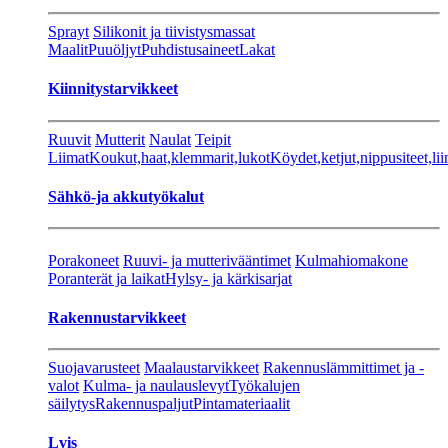
Sprayt
Silikonit ja tiivistysmassat
Maalit
Puuöljyt
Puhdistusaineet
Lakat
Kiinnitystarvikkeet
Ruuvit
Mutterit
Naulat
Teipit
Liimat
Koukut,haat,klemmarit,lukot
Köydet,ketjut,nippusiteet,lii
Sähkö-ja akkutyökalut
Porakoneet
Ruuvi- ja mutterivääntimet
Kulmahiomakone
Poranterät ja laikat
Hylsy- ja kärkisarjat
Rakennustarvikkeet
Suojavarusteet
Maalaustarvikkeet
Rakennuslämmittimet ja -
valot
Kulma- ja naulauslevyt
Työkalujen
säilytys
Rakennuspaljut
Pintamateriaalit
Lvis