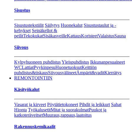
Sisustus
Sisustustekstiilit
Säilytys
Huonekalut
Sisustustaulut ja -
kehykset
Seinäkellot &
peilit
Tekokukat
Sisäkasveille
Kattaus
Koristeet
Valaistus
Sauna
Siivous
Kylpyhuoneen puhdistus
Yleispuhdistus
Ikkunanpesuaineet
WC
Lattiat
Pyykinpesu
Huonetuoksut
Keittiön
puhdistus&tiskaus
Siivousvälineet
Ämpärit&vadit
Kierrätys
REMONTOINTIIN
Käsityökalut
Vasarat ja kirveet
Pöytätietokoneet
Pihdit ja leikkurt
Sahat
Hionta
Työkalusetit
Mitat ja suorakulmat
Puukot ja
katkoteräveitset
Muuraus,rappaus,laatoitus
Rakennuskemikaalit