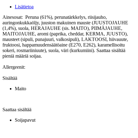
Lisätietoa
Ainesosat: Peruna (61%), perunatärkkelys, riisijauho,
auringonkukkaöljy, juuston makuinen mauste (JUUSTOJAUHE
(1,4%), suola, HERAJAUHE (sis. MAITO), PIIMÄJAUHE,
MAITOJAUHE, aromi (paprika, cheddar, KERMA, JUUSTO),
mausteet (sipuli, punajuuri, valkosipuli), LAKTOOSI, hiivauute,
fruktoosi, happamuudensäätöaine (E270, E262), karamellisoitu
sokeri, rosmariiniuute), suola, väri (kurkumiini). Saattaa sisältää
pieniä määriä soijaa.
Allergeenit:
Sisältää
Maito
Saattaa sisältää
Soijapavut