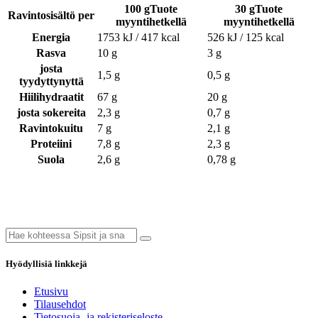
100 gTuote
30 gTuote
Ravintosisältö per
myyntihetkellä
myyntihetkellä
Energia
1753 kJ / 417 kcal
526 kJ / 125 kcal
Rasva
10 g
3 g
josta
1,5 g
0,5 g
tyydyttynyttä
Hiilihydraatit
67 g
20 g
josta sokereita
2,3 g
0,7 g
Ravintokuitu
7 g
2,1 g
Proteiini
7,8 g
2,3 g
Suola
2,6 g
0,78 g
Hyödyllisiä linkkejä
Etusivu
Tilausehdot
Tietosuoja- ja rekisteriseloste