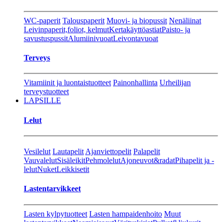
WC-paperit
Talouspaperit
Muovi- ja biopussit
Nenäliinat
Leivinpaperit,foliot, kelmut
Kertakäyttöastiat
Paisto- ja
savustuspussit
Alumiinivuoat
Leivontavuoat
Terveys
Vitamiinit ja luontaistuotteet
Painonhallinta
Urheilijan
terveystuotteet
LAPSILLE
Lelut
Vesilelut
Lautapelit
Ajanviettopelit
Palapelit
Vauvalelut
Sisäleikit
Pehmolelut
Ajoneuvot&radat
Pihapelit ja -
lelut
Nuket
Leikkisetit
Lastentarvikkeet
Lasten kylpytuotteet
Lasten hampaidenhoito
Muut