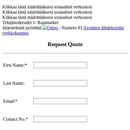
Klikkaa tästä määrittääksesi sosiaaliset verkostosi
Klikkaa tästä määrittääksesi sosiaaliset verkostosi
Klikkaa tästä määrittääksesi sosiaaliset verkostosi
Tekijänoikeudet © Rajamarket
Järjestelmää pyörittää
- Numero #1
Avoimen lähdekoodin
verkkokauppa
Request Quote
First Name:*
Last Name:
Email:*
Contact No.*