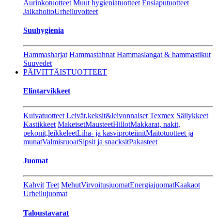
Aurinkotuotteet
Muut hygieniatuotteet
Ensiaputuotteet
Jalkahoito
Urheiluvoiteet
Suuhygienia
Hammasharjat
Hammastahnat
Hammaslangat & hammastikut
Suuvedet
PÄIVITTÄISTUOTTEET
Elintarvikkeet
Kuivatuotteet
Leivät,keksit&leivonnaiset
Texmex
Säilykkeet
Kastikkeet
Makeiset
Mausteet
Hillot
Makkarat, nakit,
pekonit,leikkeleet
Liha- ja kasviproteiinit
Maitotuotteet ja
munat
Valmisruoat
Sipsit ja snacksit
Pakasteet
Juomat
Kahvit
Teet
Mehut
Virvoitusjuomat
Energiajuomat
Kaakaot
Urheilujuomat
Taloustavarat