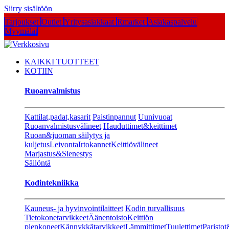
Siirry sisältöön
Tarjoukset
Outlet
Yritysasiakkaat
Rmarket
Asiakaspalvelu
Myymälät
KAIKKI TUOTTEET
KOTIIN
Ruoanvalmistus
Kattilat,padat,kasarit
Paistinpannut
Uunivuoat
Ruoanvalmistusvälineet
Hauduttimet&keittimet
Ruoan&juoman säilytys ja
kuljetus
Leivonta
Irtokannet
Keittiövälineet
Marjastus&Sienestys
Säilöntä
Kodintekniikka
Kauneus- ja hyvinvointilaitteet
Kodin turvallisuus
Tietokonetarvikkeet
Äänentoisto
Keittiön
pienkoneet
Kännykkätarvikkeet
Lämmittimet
Tuulettimet
Paristot