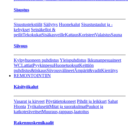
Sisustus
Sisustustekstiilit
Säilytys
Huonekalut
Sisustustaulut ja -
kehykset
Seinäkellot &
peilit
Tekokukat
Sisäkasveille
Kattaus
Koristeet
Valaistus
Sauna
Siivous
Kylpyhuoneen puhdistus
Yleispuhdistus
Ikkunanpesuaineet
WC
Lattiat
Pyykinpesu
Huonetuoksut
Keittiön
puhdistus&tiskaus
Siivousvälineet
Ämpärit&vadit
Kierrätys
REMONTOINTIIN
Käsityökalut
Vasarat ja kirveet
Pöytätietokoneet
Pihdit ja leikkurt
Sahat
Hionta
Työkalusetit
Mitat ja suorakulmat
Puukot ja
katkoteräveitset
Muuraus,rappaus,laatoitus
Rakennuskemikaalit