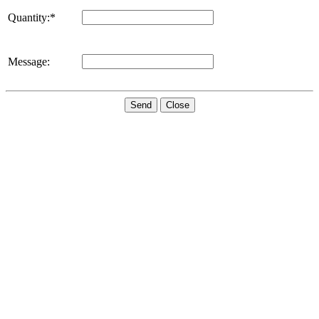
Quantity:*
Message:
Send
Close