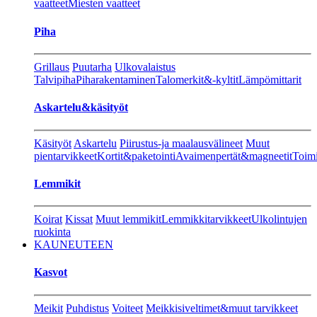
vaatteet
Miesten vaatteet
Piha
Grillaus
Puutarha
Ulkovalaistus
Talvipiha
Piharakentaminen
Talomerkit&-kyltit
Lämpömittarit
Askartelu&käsityöt
Käsityöt
Askartelu
Piirustus-ja maalausvälineet
Muut
pientarvikkeet
Kortit&paketointi
Avaimenpertät&magneetit
Toimi
Lemmikit
Koirat
Kissat
Muut lemmikit
Lemmikkitarvikkeet
Ulkolintujen
ruokinta
KAUNEUTEEN
Kasvot
Meikit
Puhdistus
Voiteet
Meikkisiveltimet&muut tarvikkeet