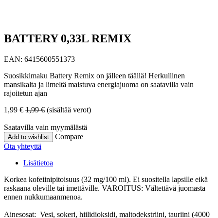
BATTERY 0,33L REMIX
EAN:
6415600551373
Suosikkimaku Battery Remix on jälleen täällä! Herkullinen
mansikalta ja limeltä maistuva energiajuoma on saatavilla vain
rajoitetun ajan
1,99
€
1,99
€
(sisältää verot)
Saatavilla vain myymälästä
Compare
Add to wishlist
Ota yhteyttä
Lisätietoa
Korkea kofeiinipitoisuus (32 mg/100 ml). Ei suositella lapsille eikä
raskaana oleville tai imettäville. VAROITUS: Vältettävä juomasta
ennen nukkumaanmenoa.
Ainesosat: Vesi, sokeri, hiilidioksidi, maltodekstriini, tauriini (4000