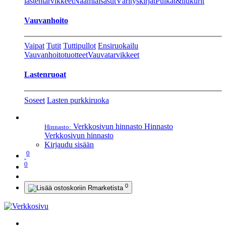
lastentarvikkeet
Naamiaisasut
Värityskirjat
Pulkat&liukurit
Vauvanhoito
Vaipat
Tutit
Tuttipullot
Ensiruokailu
Vauvanhoitotuotteet
Vauvatarvikkeet
Lastenruoat
Soseet
Lasten purkkiruoka
Verkkosivun hinnasto
Hinnasto
Hinnasto:
Verkkosivun hinnasto
Kirjaudu sisään
0
0
0