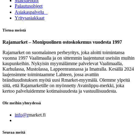
Maksuehdot
Palautusohjeet
Asia​k​aspalvelu
​Yritysasiakkaat
Tietoa meistä
Rajamarket – Monipuolinen ostoskokemus vuodesta 1997
Rajamarket on suomalainen perheyritys, joka aloitti toimintansa
vuonna 1997 Vaalimaalla ja on sittemmin laajentunut useisiin muihin
kaupunkeihin. Nykyisin myymälämme palvelevat Vaalimaalla,
Karhulassa, Mustolassa, Lappeenrannassa ja Imatralla. Kesällä 2024
laajensimme toimintaamme Lahteen, jossa avattiin
brändiuudistuksen myötä uusi Rmarket-myymälä. Olemme ylpeitä
siitä, että Rajamarketille on myönnetty Avainlippu-merkki, joka
kertoo palveluidemme kotimaisuudesta ja vastuullisuudesta.
Ole meihin yhteydessä
info@r
market.fi
Seuraa meitä