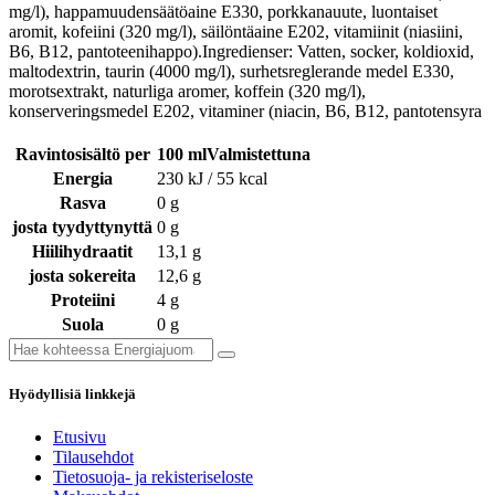
mg/l), happamuudensäätöaine E330, porkkanauute, luontaiset
aromit, kofeiini (320 mg/l), säilöntäaine E202, vitamiinit (niasiini,
B6, B12, pantoteenihappo).Ingredienser: Vatten, socker, koldioxid,
maltodextrin, taurin (4000 mg/l), surhetsreglerande medel E330,
morotsextrakt, naturliga aromer, koffein (320 mg/l),
konserveringsmedel E202, vitaminer (niacin, B6, B12, pantotensyra
Ravintosisältö per
100 mlValmistettuna
Energia
230 kJ / 55 kcal
Rasva
0 g
josta tyydyttynyttä
0 g
Hiilihydraatit
13,1 g
josta sokereita
12,6 g
Proteiini
4 g
Suola
0 g
Hyödyllisiä linkkejä
Etusivu
Tilausehdot
Tietosuoja- ja rekisteriseloste