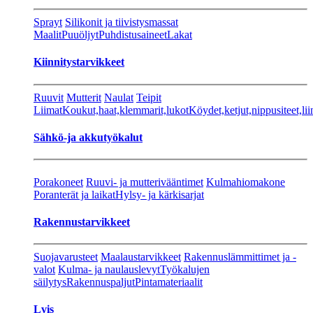
Sprayt
Silikonit ja tiivistysmassat
Maalit
Puuöljyt
Puhdistusaineet
Lakat
Kiinnitystarvikkeet
Ruuvit
Mutterit
Naulat
Teipit
Liimat
Koukut,haat,klemmarit,lukot
Köydet,ketjut,nippusiteet,lii
Sähkö-ja akkutyökalut
Porakoneet
Ruuvi- ja mutterivääntimet
Kulmahiomakone
Poranterät ja laikat
Hylsy- ja kärkisarjat
Rakennustarvikkeet
Suojavarusteet
Maalaustarvikkeet
Rakennuslämmittimet ja -
valot
Kulma- ja naulauslevyt
Työkalujen
säilytys
Rakennuspaljut
Pintamateriaalit
Lvis