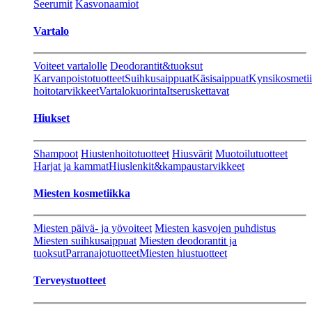
Seerumit
Kasvonaamiot
Vartalo
Voiteet vartalolle
Deodorantit&tuoksut
Karvanpoistotuotteet
Suihkusaippuat
Käsisaippuat
Kynsikosmeti
hoitotarvikkeet
Vartalokuorinta
Itseruskettavat
Hiukset
Shampoot
Hiustenhoitotuotteet
Hiusvärit
Muotoilutuotteet
Harjat ja kammat
Hiuslenkit&kampaustarvikkeet
Miesten kosmetiikka
Miesten päivä- ja yövoiteet
Miesten kasvojen puhdistus
Miesten suihkusaippuat
Miesten deodorantit ja
tuoksut
Parranajotuotteet
Miesten hiustuotteet
Terveystuotteet