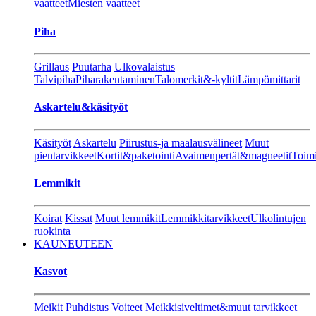
vaatteet
Miesten vaatteet
Piha
Grillaus
Puutarha
Ulkovalaistus
Talvipiha
Piharakentaminen
Talomerkit&-kyltit
Lämpömittarit
Askartelu&käsityöt
Käsityöt
Askartelu
Piirustus-ja maalausvälineet
Muut
pientarvikkeet
Kortit&paketointi
Avaimenpertät&magneetit
Toimi
Lemmikit
Koirat
Kissat
Muut lemmikit
Lemmikkitarvikkeet
Ulkolintujen
ruokinta
KAUNEUTEEN
Kasvot
Meikit
Puhdistus
Voiteet
Meikkisiveltimet&muut tarvikkeet