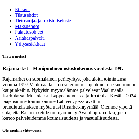
Etusivu
Tilausehdot
Tietosuoja- ja rekisteriseloste
Maksuehdot
Palautusohjeet
Asia​k​aspalvelu
​Yritysasiakkaat
Tietoa meistä
Rajamarket – Monipuolinen ostoskokemus vuodesta 1997
Rajamarket on suomalainen perheyritys, joka aloitti toimintansa
vuonna 1997 Vaalimaalla ja on sittemmin laajentunut useisiin muihin
kaupunkeihin. Nykyisin myymälämme palvelevat Vaalimaalla,
Karhulassa, Mustolassa, Lappeenrannassa ja Imatralla. Kesällä 2024
laajensimme toimintaamme Lahteen, jossa avattiin
brändiuudistuksen myötä uusi Rmarket-myymälä. Olemme ylpeitä
siitä, että Rajamarketille on myönnetty Avainlippu-merkki, joka
kertoo palveluidemme kotimaisuudesta ja vastuullisuudesta.
Ole meihin yhteydessä