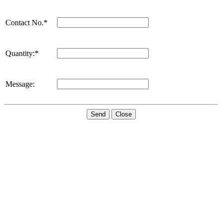
Contact No.*
Quantity:*
Message:
Send
Close