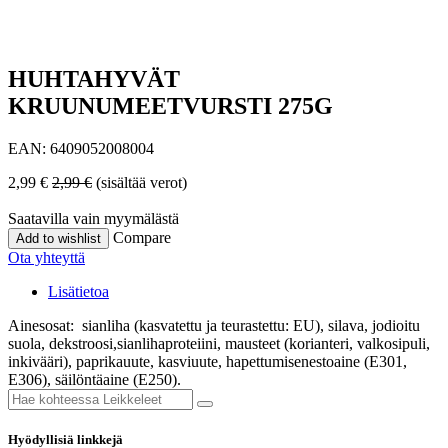
HUHTAHYVÄT
KRUUNUMEETVURSTI 275G
EAN:
6409052008004
2,99
€
2,99
€
(sisältää verot)
Saatavilla vain myymälästä
Compare
Add to wishlist
Ota yhteyttä
Lisätietoa
Ainesosat: sianliha (kasvatettu ja teurastettu: EU), silava, jodioitu
suola, dekstroosi,sianlihaproteiini, mausteet (korianteri, valkosipuli,
inkivääri), paprikauute, kasviuute, hapettumisenestoaine (E301,
E306), säilöntäaine (E250).
Hyödyllisiä linkkejä