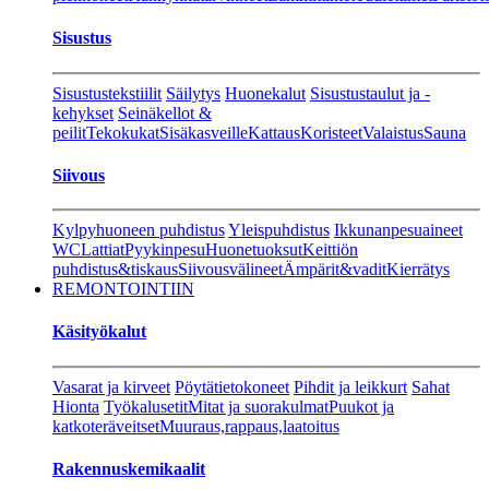
Sisustus
Sisustustekstiilit
Säilytys
Huonekalut
Sisustustaulut ja -
kehykset
Seinäkellot &
peilit
Tekokukat
Sisäkasveille
Kattaus
Koristeet
Valaistus
Sauna
Siivous
Kylpyhuoneen puhdistus
Yleispuhdistus
Ikkunanpesuaineet
WC
Lattiat
Pyykinpesu
Huonetuoksut
Keittiön
puhdistus&tiskaus
Siivousvälineet
Ämpärit&vadit
Kierrätys
REMONTOINTIIN
Käsityökalut
Vasarat ja kirveet
Pöytätietokoneet
Pihdit ja leikkurt
Sahat
Hionta
Työkalusetit
Mitat ja suorakulmat
Puukot ja
katkoteräveitset
Muuraus,rappaus,laatoitus
Rakennuskemikaalit