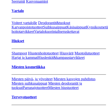
Seerumit
Kasvonaamiot
Vartalo
Voiteet vartalolle
Deodorantit&tuoksut
Karvanpoistotuotteet
Suihkusaippuat
Käsisaippuat
Kynsikosmeti
hoitotarvikkeet
Vartalokuorinta
Itseruskettavat
Hiukset
Shampoot
Hiustenhoitotuotteet
Hiusvärit
Muotoilutuotteet
Harjat ja kammat
Hiuslenkit&kampaustarvikkeet
Miesten kosmetiikka
Miesten päivä- ja yövoiteet
Miesten kasvojen puhdistus
Miesten suihkusaippuat
Miesten deodorantit ja
tuoksut
Parranajotuotteet
Miesten hiustuotteet
Terveystuotteet