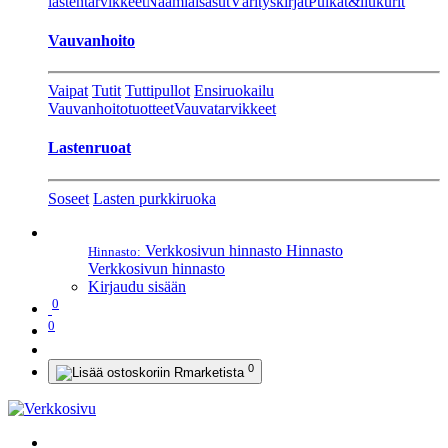
lastentarvikkeet
Naamiaisasut
Värityskirjat
Pulkat&liukurit
Vauvanhoito
Vaipat
Tutit
Tuttipullot
Ensiruokailu
Vauvanhoitotuotteet
Vauvatarvikkeet
Lastenruoat
Soseet
Lasten purkkiruoka
Verkkosivun hinnasto
Hinnasto
Hinnasto:
Verkkosivun hinnasto
Kirjaudu sisään
0
0
0