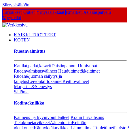
Siirry sisältöön
Tarjoukset
Outlet
Yritysasiakkaat
Rmarket
Asiakaspalvelu
Myymälät
KAIKKI TUOTTEET
KOTIIN
Ruoanvalmistus
Kattilat,padat,kasarit
Paistinpannut
Uunivuoat
Ruoanvalmistusvälineet
Hauduttimet&keittimet
Ruoan&juoman säilytys ja
kuljetus
Leivonta
Irtokannet
Keittiövälineet
Marjastus&Sienestys
Säilöntä
Kodintekniikka
Kauneus- ja hyvinvointilaitteet
Kodin turvallisuus
Tietokonetarvikkeet
Äänentoisto
Keittiön
pienkoneet
Kännykkätarvikkeet
Lämmittimet
Tuulettimet
Paristot