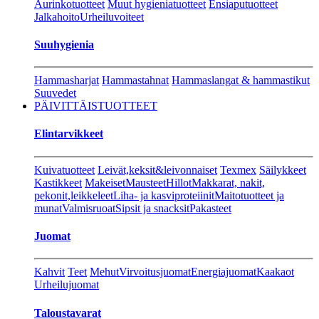
Aurinkotuotteet
Muut hygieniatuotteet
Ensiaputuotteet
Jalkahoito
Urheiluvoiteet
Suuhygienia
Hammasharjat
Hammastahnat
Hammaslangat & hammastikut
Suuvedet
PÄIVITTÄISTUOTTEET
Elintarvikkeet
Kuivatuotteet
Leivät,keksit&leivonnaiset
Texmex
Säilykkeet
Kastikkeet
Makeiset
Mausteet
Hillot
Makkarat, nakit,
pekonit,leikkeleet
Liha- ja kasviproteiinit
Maitotuotteet ja
munat
Valmisruoat
Sipsit ja snacksit
Pakasteet
Juomat
Kahvit
Teet
Mehut
Virvoitusjuomat
Energiajuomat
Kaakaot
Urheilujuomat
Taloustavarat