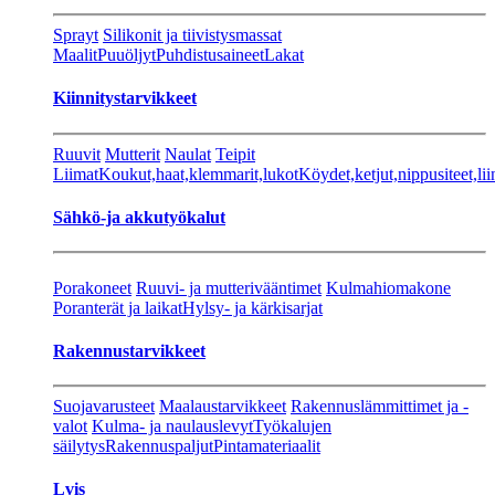
Sprayt
Silikonit ja tiivistysmassat
Maalit
Puuöljyt
Puhdistusaineet
Lakat
Kiinnitystarvikkeet
Ruuvit
Mutterit
Naulat
Teipit
Liimat
Koukut,haat,klemmarit,lukot
Köydet,ketjut,nippusiteet,lii
Sähkö-ja akkutyökalut
Porakoneet
Ruuvi- ja mutterivääntimet
Kulmahiomakone
Poranterät ja laikat
Hylsy- ja kärkisarjat
Rakennustarvikkeet
Suojavarusteet
Maalaustarvikkeet
Rakennuslämmittimet ja -
valot
Kulma- ja naulauslevyt
Työkalujen
säilytys
Rakennuspaljut
Pintamateriaalit
Lvis