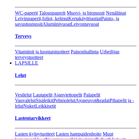
WC-paperit
Talouspaperit
Muovi- ja biopussit
Nenäliinat
Leivinpaperit,foliot, kelmut
Kertakäyttöastiat
Paisto- ja
savustuspussit
Alumiinivuoat
Leivontavuoat
Terveys
Vitamiinit ja luontaistuotteet
Painonhallinta
Urheilijan
terveystuotteet
LAPSILLE
Lelut
Vesilelut
Lautapelit
Ajanviettopelit
Palapelit
Vauvalelut
Sisäleikit
Pehmolelut
Ajoneuvot&radat
Pihapelit ja -
lelut
Nuket
Leikkisetit
Lastentarvikkeet
Lasten kylpytuotteet
Lasten hampaidenhoito
Muut