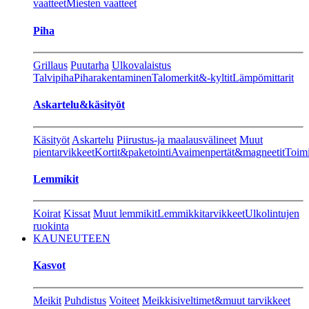
vaatteet
Miesten vaatteet
Piha
Grillaus
Puutarha
Ulkovalaistus
Talvipiha
Piharakentaminen
Talomerkit&-kyltit
Lämpömittarit
Askartelu&käsityöt
Käsityöt
Askartelu
Piirustus-ja maalausvälineet
Muut
pientarvikkeet
Kortit&paketointi
Avaimenpertät&magneetit
Toimi
Lemmikit
Koirat
Kissat
Muut lemmikit
Lemmikkitarvikkeet
Ulkolintujen
ruokinta
KAUNEUTEEN
Kasvot
Meikit
Puhdistus
Voiteet
Meikkisiveltimet&muut tarvikkeet