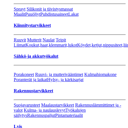
Sprayt
Silikonit ja tiivistysmassat
Maalit
Puuöljyt
Puhdistusaineet
Lakat
Kiinnitystarvikkeet
Ruuvit
Mutterit
Naulat
Teipit
Liimat
Koukut,haat,klemmarit,lukot
Köydet,ketjut,nippusiteet,lii
Sähkö-ja akkutyökalut
Porakoneet
Ruuvi- ja mutterivääntimet
Kulmahiomakone
Poranterät ja laikat
Hylsy- ja kärkisarjat
Rakennustarvikkeet
Suojavarusteet
Maalaustarvikkeet
Rakennuslämmittimet ja -
valot
Kulma- ja naulauslevyt
Työkalujen
säilytys
Rakennuspaljut
Pintamateriaalit
Lvis