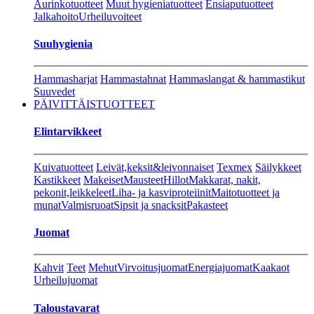
Aurinkotuotteet
Muut hygieniatuotteet
Ensiaputuotteet
Jalkahoito
Urheiluvoiteet
Suuhygienia
Hammasharjat
Hammastahnat
Hammaslangat & hammastikut
Suuvedet
PÄIVITTÄISTUOTTEET
Elintarvikkeet
Kuivatuotteet
Leivät,keksit&leivonnaiset
Texmex
Säilykkeet
Kastikkeet
Makeiset
Mausteet
Hillot
Makkarat, nakit,
pekonit,leikkeleet
Liha- ja kasviproteiinit
Maitotuotteet ja
munat
Valmisruoat
Sipsit ja snacksit
Pakasteet
Juomat
Kahvit
Teet
Mehut
Virvoitusjuomat
Energiajuomat
Kaakaot
Urheilujuomat
Taloustavarat