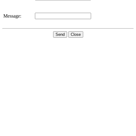
Message:
Send
Close