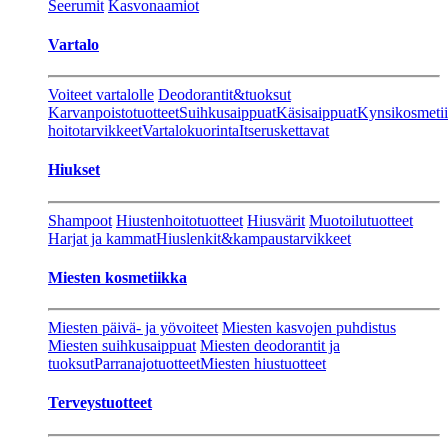
Seerumit
Kasvonaamiot
Vartalo
Voiteet vartalolle
Deodorantit&tuoksut
Karvanpoistotuotteet
Suihkusaippuat
Käsisaippuat
Kynsikosmeti
hoitotarvikkeet
Vartalokuorinta
Itseruskettavat
Hiukset
Shampoot
Hiustenhoitotuotteet
Hiusvärit
Muotoilutuotteet
Harjat ja kammat
Hiuslenkit&kampaustarvikkeet
Miesten kosmetiikka
Miesten päivä- ja yövoiteet
Miesten kasvojen puhdistus
Miesten suihkusaippuat
Miesten deodorantit ja
tuoksut
Parranajotuotteet
Miesten hiustuotteet
Terveystuotteet