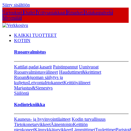
Siirry sisältöön
Tarjoukset
Outlet
Yritysasiakkaat
Rmarket
Asiakaspalvelu
Myymälät
KAIKKI TUOTTEET
KOTIIN
Ruoanvalmistus
Kattilat,padat,kasarit
Paistinpannut
Uunivuoat
Ruoanvalmistusvälineet
Hauduttimet&keittimet
Ruoan&juoman säilytys ja
kuljetus
Leivonta
Irtokannet
Keittiövälineet
Marjastus&Sienestys
Säilöntä
Kodintekniikka
Kauneus- ja hyvinvointilaitteet
Kodin turvallisuus
Tietokonetarvikkeet
Äänentoisto
Keittiön
pienkoneet
Kännykkätarvikkeet
Lämmittimet
Tuulettimet
Paristot