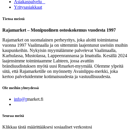
Asia​k​aspalvelu
​Yritysasiakkaat
Tietoa meistä
Rajamarket – Monipuolinen ostoskokemus vuodesta 1997
Rajamarket on suomalainen perheyritys, joka aloitti toimintansa
vuonna 1997 Vaalimaalla ja on sittemmin laajentunut useisiin muihin
kaupunkeihin. Nykyisin myymälämme palvelevat Vaalimaalla,
Karhulassa, Mustolassa, Lappeenrannassa ja Imatralla. Kesällä 2024
laajensimme toimintaamme Lahteen, jossa avattiin
brändiuudistuksen myötä uusi Rmarket-myymälä. Olemme ylpeitä
siitä, että Rajamarketille on myönnetty Avainlippu-merkki, joka
kertoo palveluidemme kotimaisuudesta ja vastuullisuudesta.
Ole meihin yhteydessä
info@r
market.fi
Seuraa meitä
Klikkaa tästä määrittääksesi sosiaaliset verkostosi