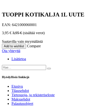
TUOPPI KOTIKALJA 1L UUTE
EAN:
6421000060001
3,95
€
3,95
€
(sisältää verot)
Saatavilla vain myymälästä
Compare
Add to wishlist
Ota yhteyttä
Lisätietoa
Hyödyllisiä linkkejä
Etusivu
Tilausehdot
Tietosuoja- ja rekisteriseloste
Maksuehdot
Palautusohjeet