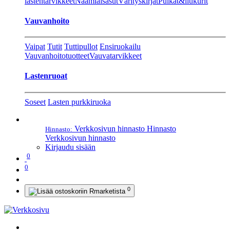
lastentarvikkeet
Naamiaisasut
Värityskirjat
Pulkat&liukurit
Vauvanhoito
Vaipat
Tutit
Tuttipullot
Ensiruokailu
Vauvanhoitotuotteet
Vauvatarvikkeet
Lastenruoat
Soseet
Lasten purkkiruoka
Verkkosivun hinnasto
Hinnasto
Hinnasto:
Verkkosivun hinnasto
Kirjaudu sisään
0
0
0