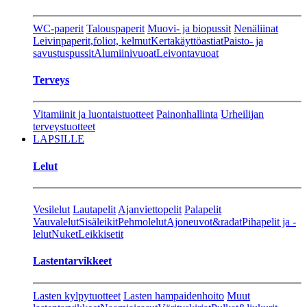
WC-paperit
Talouspaperit
Muovi- ja biopussit
Nenäliinat
Leivinpaperit,foliot, kelmut
Kertakäyttöastiat
Paisto- ja
savustuspussit
Alumiinivuoat
Leivontavuoat
Terveys
Vitamiinit ja luontaistuotteet
Painonhallinta
Urheilijan
terveystuotteet
LAPSILLE
Lelut
Vesilelut
Lautapelit
Ajanviettopelit
Palapelit
Vauvalelut
Sisäleikit
Pehmolelut
Ajoneuvot&radat
Pihapelit ja -
lelut
Nuket
Leikkisetit
Lastentarvikkeet
Lasten kylpytuotteet
Lasten hampaidenhoito
Muut