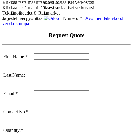
Klikkaa tästä määrittääksesi sosiaaliset verkostosi
Klikkaa tästä määrittääksesi sosiaaliset verkostosi
Tekijänoikeudet © Rajamarket
Järjestelmää pyörittää
- Numero #1
Avoimen lähdekoodin
verkkokauppa
Request Quote
First Name:*
Last Name:
Email:*
Contact No.*
Quantity:*