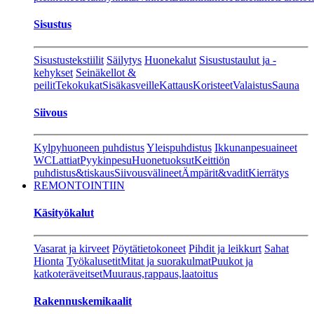
Sisustus
Sisustustekstiilit
Säilytys
Huonekalut
Sisustustaulut ja -
kehykset
Seinäkellot &
peilit
Tekokukat
Sisäkasveille
Kattaus
Koristeet
Valaistus
Sauna
Siivous
Kylpyhuoneen puhdistus
Yleispuhdistus
Ikkunanpesuaineet
WC
Lattiat
Pyykinpesu
Huonetuoksut
Keittiön
puhdistus&tiskaus
Siivousvälineet
Ämpärit&vadit
Kierrätys
REMONTOINTIIN
Käsityökalut
Vasarat ja kirveet
Pöytätietokoneet
Pihdit ja leikkurt
Sahat
Hionta
Työkalusetit
Mitat ja suorakulmat
Puukot ja
katkoteräveitset
Muuraus,rappaus,laatoitus
Rakennuskemikaalit