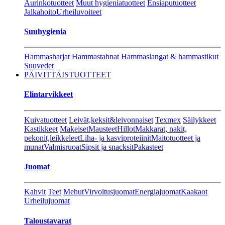
Aurinkotuotteet
Muut hygieniatuotteet
Ensiaputuotteet
Jalkahoito
Urheiluvoiteet
Suuhygienia
Hammasharjat
Hammastahnat
Hammaslangat & hammastikut
Suuvedet
PÄIVITTÄISTUOTTEET
Elintarvikkeet
Kuivatuotteet
Leivät,keksit&leivonnaiset
Texmex
Säilykkeet
Kastikkeet
Makeiset
Mausteet
Hillot
Makkarat, nakit,
pekonit,leikkeleet
Liha- ja kasviproteiinit
Maitotuotteet ja
munat
Valmisruoat
Sipsit ja snacksit
Pakasteet
Juomat
Kahvit
Teet
Mehut
Virvoitusjuomat
Energiajuomat
Kaakaot
Urheilujuomat
Taloustavarat