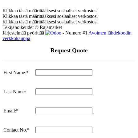
Klikkaa tästä määrittääksesi sosiaaliset verkostosi
Klikkaa tästä määrittääksesi sosiaaliset verkostosi
Klikkaa tästä määrittääksesi sosiaaliset verkostosi
Tekijänoikeudet © Rajamarket
Järjestelmää pyörittää
- Numero #1
Avoimen lähdekoodin
verkkokauppa
Request Quote
First Name:*
Last Name:
Email:*
Contact No.*