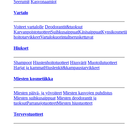
Seerumit
Kasvonaamiot
Vartalo
Voiteet vartalolle
Deodorantit&tuoksut
Karvanpoistotuotteet
Suihkusaippuat
Käsisaippuat
Kynsikosmeti
hoitotarvikkeet
Vartalokuorinta
Itseruskettavat
Hiukset
Shampoot
Hiustenhoitotuotteet
Hiusvärit
Muotoilutuotteet
Harjat ja kammat
Hiuslenkit&kampaustarvikkeet
Miesten kosmetiikka
Miesten päivä- ja yövoiteet
Miesten kasvojen puhdistus
Miesten suihkusaippuat
Miesten deodorantit ja
tuoksut
Parranajotuotteet
Miesten hiustuotteet
Terveystuotteet