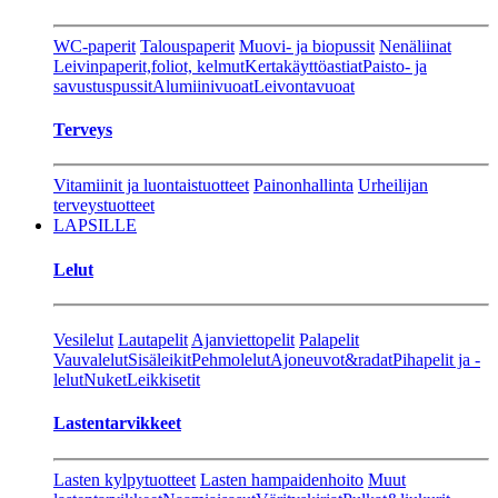
WC-paperit
Talouspaperit
Muovi- ja biopussit
Nenäliinat
Leivinpaperit,foliot, kelmut
Kertakäyttöastiat
Paisto- ja
savustuspussit
Alumiinivuoat
Leivontavuoat
Terveys
Vitamiinit ja luontaistuotteet
Painonhallinta
Urheilijan
terveystuotteet
LAPSILLE
Lelut
Vesilelut
Lautapelit
Ajanviettopelit
Palapelit
Vauvalelut
Sisäleikit
Pehmolelut
Ajoneuvot&radat
Pihapelit ja -
lelut
Nuket
Leikkisetit
Lastentarvikkeet
Lasten kylpytuotteet
Lasten hampaidenhoito
Muut