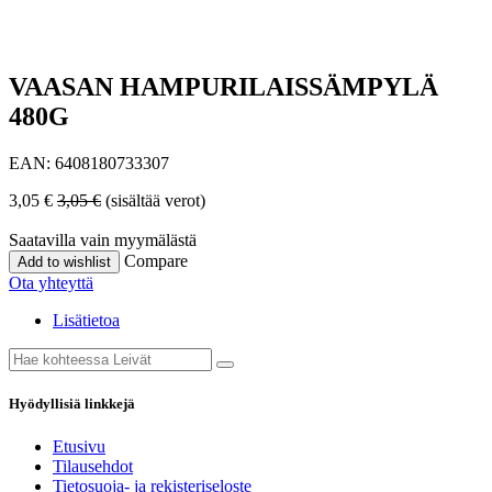
VAASAN HAMPURILAISSÄMPYLÄ
480G
EAN:
6408180733307
3,05
€
3,05
€
(sisältää verot)
Saatavilla vain myymälästä
Compare
Add to wishlist
Ota yhteyttä
Lisätietoa
Hyödyllisiä linkkejä
Etusivu
Tilausehdot
Tietosuoja- ja rekisteriseloste