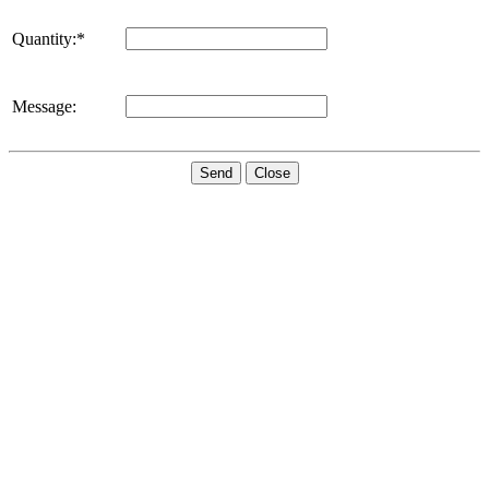
Quantity:*
Message:
Send
Close