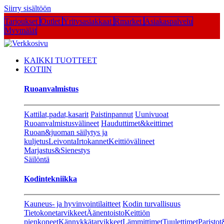
Siirry sisältöön
Tarjoukset
Outlet
Yritysasiakkaat
Rmarket
Asiakaspalvelu
Myymälät
KAIKKI TUOTTEET
KOTIIN
Ruoanvalmistus
Kattilat,padat,kasarit
Paistinpannut
Uunivuoat
Ruoanvalmistusvälineet
Hauduttimet&keittimet
Ruoan&juoman säilytys ja
kuljetus
Leivonta
Irtokannet
Keittiövälineet
Marjastus&Sienestys
Säilöntä
Kodintekniikka
Kauneus- ja hyvinvointilaitteet
Kodin turvallisuus
Tietokonetarvikkeet
Äänentoisto
Keittiön
pienkoneet
Kännykkätarvikkeet
Lämmittimet
Tuulettimet
Paristot