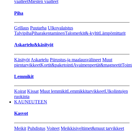
vaatteet
Miesten vaatteet
Piha
Grillaus
Puutarha
Ulkovalaistus
Talvipiha
Piharakentaminen
Talomerkit&-kyltit
Lämpömittarit
Askartelu&käsityöt
Käsityöt
Askartelu
Piirustus-ja maalausvälineet
Muut
pientarvikkeet
Kortit&paketointi
Avaimenpertät&magneetit
Toimi
Lemmikit
Koirat
Kissat
Muut lemmikit
Lemmikkitarvikkeet
Ulkolintujen
ruokinta
KAUNEUTEEN
Kasvot
Meikit
Puhdistus
Voiteet
Meikkisiveltimet&muut tarvikkeet