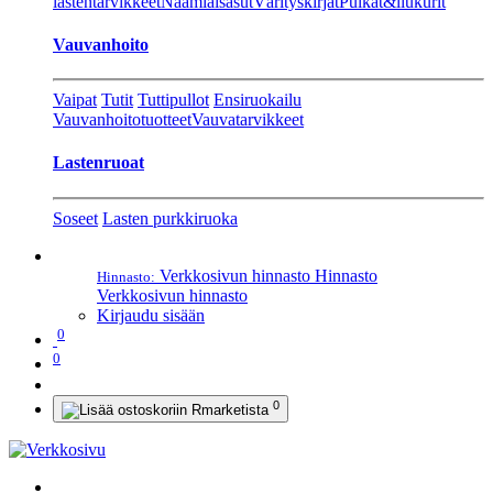
lastentarvikkeet
Naamiaisasut
Värityskirjat
Pulkat&liukurit
Vauvanhoito
Vaipat
Tutit
Tuttipullot
Ensiruokailu
Vauvanhoitotuotteet
Vauvatarvikkeet
Lastenruoat
Soseet
Lasten purkkiruoka
Verkkosivun hinnasto
Hinnasto
Hinnasto:
Verkkosivun hinnasto
Kirjaudu sisään
0
0
0