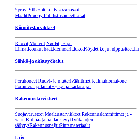
Sprayt
Silikonit ja tiivistysmassat
Maalit
Puuöljyt
Puhdistusaineet
Lakat
Kiinnitystarvikkeet
Ruuvit
Mutterit
Naulat
Teipit
Liimat
Koukut,haat,klemmarit,lukot
Köydet,ketjut,nippusiteet,lii
Sähkö-ja akkutyökalut
Porakoneet
Ruuvi- ja mutterivääntimet
Kulmahiomakone
Poranterät ja laikat
Hylsy- ja kärkisarjat
Rakennustarvikkeet
Suojavarusteet
Maalaustarvikkeet
Rakennuslämmittimet ja -
valot
Kulma- ja naulauslevyt
Työkalujen
säilytys
Rakennuspaljut
Pintamateriaalit
Lvis