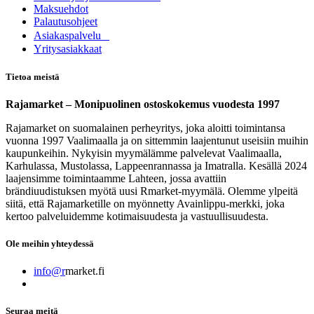
Maksuehdot
Palautusohjeet
Asia​k​aspalvelu
​Yritysasiakkaat
Tietoa meistä
Rajamarket – Monipuolinen ostoskokemus vuodesta 1997
Rajamarket on suomalainen perheyritys, joka aloitti toimintansa
vuonna 1997 Vaalimaalla ja on sittemmin laajentunut useisiin muihin
kaupunkeihin. Nykyisin myymälämme palvelevat Vaalimaalla,
Karhulassa, Mustolassa, Lappeenrannassa ja Imatralla. Kesällä 2024
laajensimme toimintaamme Lahteen, jossa avattiin
brändiuudistuksen myötä uusi Rmarket-myymälä. Olemme ylpeitä
siitä, että Rajamarketille on myönnetty Avainlippu-merkki, joka
kertoo palveluidemme kotimaisuudesta ja vastuullisuudesta.
Ole meihin yhteydessä
info@r
market.fi
Seuraa meitä