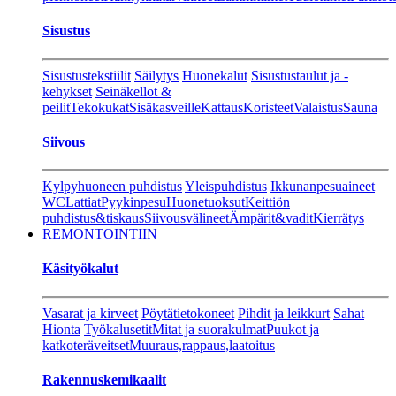
Sisustus
Sisustustekstiilit
Säilytys
Huonekalut
Sisustustaulut ja -
kehykset
Seinäkellot &
peilit
Tekokukat
Sisäkasveille
Kattaus
Koristeet
Valaistus
Sauna
Siivous
Kylpyhuoneen puhdistus
Yleispuhdistus
Ikkunanpesuaineet
WC
Lattiat
Pyykinpesu
Huonetuoksut
Keittiön
puhdistus&tiskaus
Siivousvälineet
Ämpärit&vadit
Kierrätys
REMONTOINTIIN
Käsityökalut
Vasarat ja kirveet
Pöytätietokoneet
Pihdit ja leikkurt
Sahat
Hionta
Työkalusetit
Mitat ja suorakulmat
Puukot ja
katkoteräveitset
Muuraus,rappaus,laatoitus
Rakennuskemikaalit