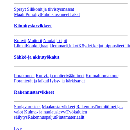
Sprayt
Silikonit ja tiivistysmassat
Maalit
Puuöljyt
Puhdistusaineet
Lakat
Kiinnitystarvikkeet
Ruuvit
Mutterit
Naulat
Teipit
Liimat
Koukut,haat,klemmarit,lukot
Köydet,ketjut,nippusiteet,lii
Sähkö-ja akkutyökalut
Porakoneet
Ruuvi- ja mutterivääntimet
Kulmahiomakone
Poranterät ja laikat
Hylsy- ja kärkisarjat
Rakennustarvikkeet
Suojavarusteet
Maalaustarvikkeet
Rakennuslämmittimet ja -
valot
Kulma- ja naulauslevyt
Työkalujen
säilytys
Rakennuspaljut
Pintamateriaalit
Lvis