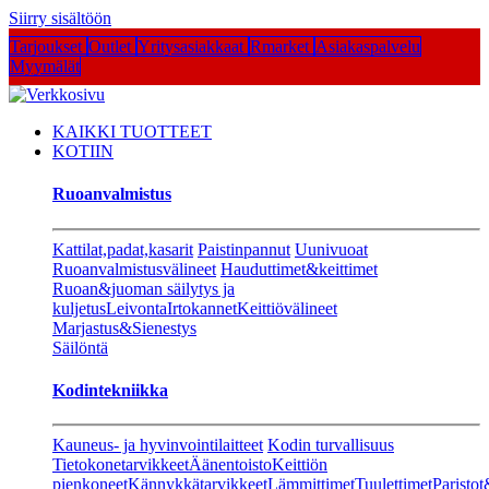
Siirry sisältöön
Tarjoukset
Outlet
Yritysasiakkaat
Rmarket
Asiakaspalvelu
Myymälät
KAIKKI TUOTTEET
KOTIIN
Ruoanvalmistus
Kattilat,padat,kasarit
Paistinpannut
Uunivuoat
Ruoanvalmistusvälineet
Hauduttimet&keittimet
Ruoan&juoman säilytys ja
kuljetus
Leivonta
Irtokannet
Keittiövälineet
Marjastus&Sienestys
Säilöntä
Kodintekniikka
Kauneus- ja hyvinvointilaitteet
Kodin turvallisuus
Tietokonetarvikkeet
Äänentoisto
Keittiön
pienkoneet
Kännykkätarvikkeet
Lämmittimet
Tuulettimet
Paristot