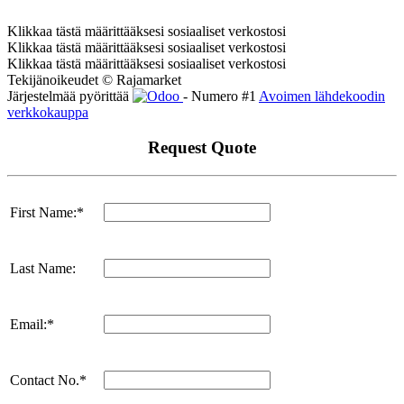
Klikkaa tästä määrittääksesi sosiaaliset verkostosi
Klikkaa tästä määrittääksesi sosiaaliset verkostosi
Klikkaa tästä määrittääksesi sosiaaliset verkostosi
Tekijänoikeudet © Rajamarket
Järjestelmää pyörittää
- Numero #1
Avoimen lähdekoodin
verkkokauppa
Request Quote
First Name:*
Last Name:
Email:*
Contact No.*