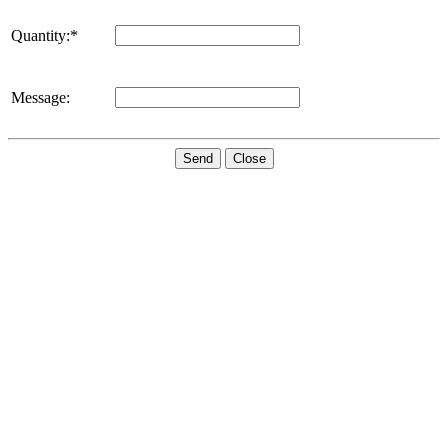
Quantity:*
Message:
Send
Close