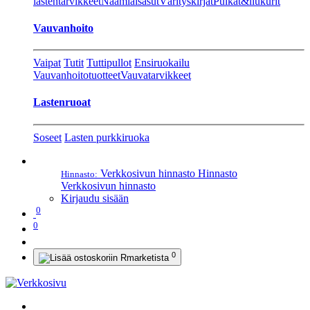
lastentarvikkeet
Naamiaisasut
Värityskirjat
Pulkat&liukurit
Vauvanhoito
Vaipat
Tutit
Tuttipullot
Ensiruokailu
Vauvanhoitotuotteet
Vauvatarvikkeet
Lastenruoat
Soseet
Lasten purkkiruoka
Verkkosivun hinnasto
Hinnasto
Hinnasto:
Verkkosivun hinnasto
Kirjaudu sisään
0
0
0