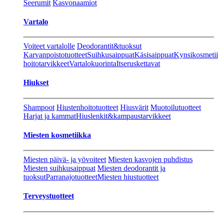
Seerumit
Kasvonaamiot
Vartalo
Voiteet vartalolle
Deodorantit&tuoksut
Karvanpoistotuotteet
Suihkusaippuat
Käsisaippuat
Kynsikosmeti
hoitotarvikkeet
Vartalokuorinta
Itseruskettavat
Hiukset
Shampoot
Hiustenhoitotuotteet
Hiusvärit
Muotoilutuotteet
Harjat ja kammat
Hiuslenkit&kampaustarvikkeet
Miesten kosmetiikka
Miesten päivä- ja yövoiteet
Miesten kasvojen puhdistus
Miesten suihkusaippuat
Miesten deodorantit ja
tuoksut
Parranajotuotteet
Miesten hiustuotteet
Terveystuotteet