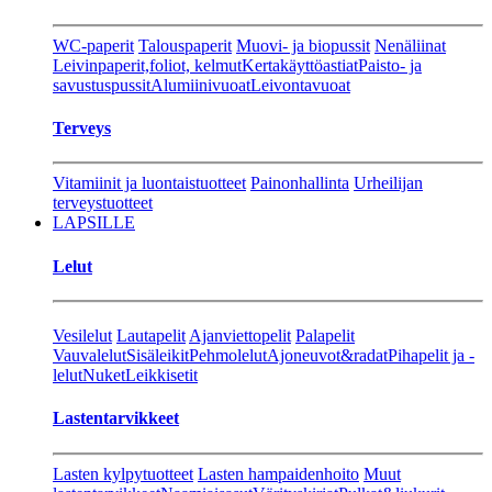
WC-paperit
Talouspaperit
Muovi- ja biopussit
Nenäliinat
Leivinpaperit,foliot, kelmut
Kertakäyttöastiat
Paisto- ja
savustuspussit
Alumiinivuoat
Leivontavuoat
Terveys
Vitamiinit ja luontaistuotteet
Painonhallinta
Urheilijan
terveystuotteet
LAPSILLE
Lelut
Vesilelut
Lautapelit
Ajanviettopelit
Palapelit
Vauvalelut
Sisäleikit
Pehmolelut
Ajoneuvot&radat
Pihapelit ja -
lelut
Nuket
Leikkisetit
Lastentarvikkeet
Lasten kylpytuotteet
Lasten hampaidenhoito
Muut