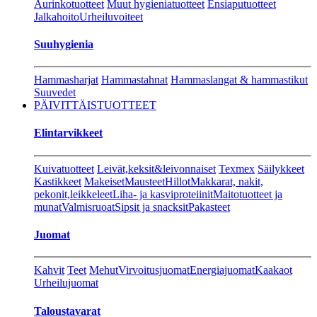
Aurinkotuotteet
Muut hygieniatuotteet
Ensiaputuotteet
Jalkahoito
Urheiluvoiteet
Suuhygienia
Hammasharjat
Hammastahnat
Hammaslangat & hammastikut
Suuvedet
PÄIVITTÄISTUOTTEET
Elintarvikkeet
Kuivatuotteet
Leivät,keksit&leivonnaiset
Texmex
Säilykkeet
Kastikkeet
Makeiset
Mausteet
Hillot
Makkarat, nakit,
pekonit,leikkeleet
Liha- ja kasviproteiinit
Maitotuotteet ja
munat
Valmisruoat
Sipsit ja snacksit
Pakasteet
Juomat
Kahvit
Teet
Mehut
Virvoitusjuomat
Energiajuomat
Kaakaot
Urheilujuomat
Taloustavarat