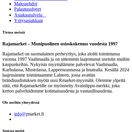
Maksuehdot
Palautusohjeet
Asia​k​aspalvelu
​Yritysasiakkaat
Tietoa meistä
Rajamarket – Monipuolinen ostoskokemus vuodesta 1997
Rajamarket on suomalainen perheyritys, joka aloitti toimintansa
vuonna 1997 Vaalimaalla ja on sittemmin laajentunut useisiin muihin
kaupunkeihin. Nykyisin myymälämme palvelevat Vaalimaalla,
Karhulassa, Mustolassa, Lappeenrannassa ja Imatralla. Kesällä 2024
laajensimme toimintaamme Lahteen, jossa avattiin
brändiuudistuksen myötä uusi Rmarket-myymälä. Olemme ylpeitä
siitä, että Rajamarketille on myönnetty Avainlippu-merkki, joka
kertoo palveluidemme kotimaisuudesta ja vastuullisuudesta.
Ole meihin yhteydessä
info@r
market.fi
Seuraa meitä