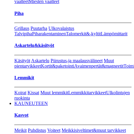
vaatteet
Miesten vaatteet
Piha
Grillaus
Puutarha
Ulkovalaistus
Talvipiha
Piharakentaminen
Talomerkit&-kyltit
Lämpömittarit
Askartelu&käsityöt
Käsityöt
Askartelu
Piirustus-ja maalausvälineet
Muut
pientarvikkeet
Kortit&paketointi
Avaimenpertät&magneetit
Toimi
Lemmikit
Koirat
Kissat
Muut lemmikit
Lemmikkitarvikkeet
Ulkolintujen
ruokinta
KAUNEUTEEN
Kasvot
Meikit
Puhdistus
Voiteet
Meikkisiveltimet&muut tarvikkeet