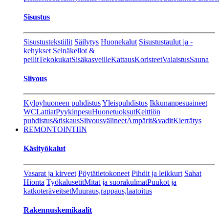
Sisustus
Sisustustekstiilit
Säilytys
Huonekalut
Sisustustaulut ja -
kehykset
Seinäkellot &
peilit
Tekokukat
Sisäkasveille
Kattaus
Koristeet
Valaistus
Sauna
Siivous
Kylpyhuoneen puhdistus
Yleispuhdistus
Ikkunanpesuaineet
WC
Lattiat
Pyykinpesu
Huonetuoksut
Keittiön
puhdistus&tiskaus
Siivousvälineet
Ämpärit&vadit
Kierrätys
REMONTOINTIIN
Käsityökalut
Vasarat ja kirveet
Pöytätietokoneet
Pihdit ja leikkurt
Sahat
Hionta
Työkalusetit
Mitat ja suorakulmat
Puukot ja
katkoteräveitset
Muuraus,rappaus,laatoitus
Rakennuskemikaalit