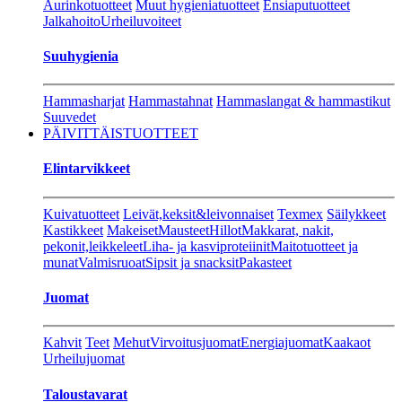
Aurinkotuotteet
Muut hygieniatuotteet
Ensiaputuotteet
Jalkahoito
Urheiluvoiteet
Suuhygienia
Hammasharjat
Hammastahnat
Hammaslangat & hammastikut
Suuvedet
PÄIVITTÄISTUOTTEET
Elintarvikkeet
Kuivatuotteet
Leivät,keksit&leivonnaiset
Texmex
Säilykkeet
Kastikkeet
Makeiset
Mausteet
Hillot
Makkarat, nakit,
pekonit,leikkeleet
Liha- ja kasviproteiinit
Maitotuotteet ja
munat
Valmisruoat
Sipsit ja snacksit
Pakasteet
Juomat
Kahvit
Teet
Mehut
Virvoitusjuomat
Energiajuomat
Kaakaot
Urheilujuomat
Taloustavarat