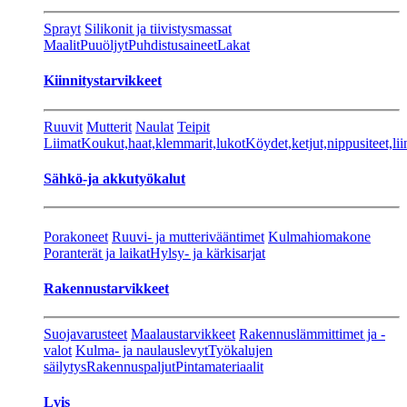
Sprayt
Silikonit ja tiivistysmassat
Maalit
Puuöljyt
Puhdistusaineet
Lakat
Kiinnitystarvikkeet
Ruuvit
Mutterit
Naulat
Teipit
Liimat
Koukut,haat,klemmarit,lukot
Köydet,ketjut,nippusiteet,lii
Sähkö-ja akkutyökalut
Porakoneet
Ruuvi- ja mutterivääntimet
Kulmahiomakone
Poranterät ja laikat
Hylsy- ja kärkisarjat
Rakennustarvikkeet
Suojavarusteet
Maalaustarvikkeet
Rakennuslämmittimet ja -
valot
Kulma- ja naulauslevyt
Työkalujen
säilytys
Rakennuspaljut
Pintamateriaalit
Lvis