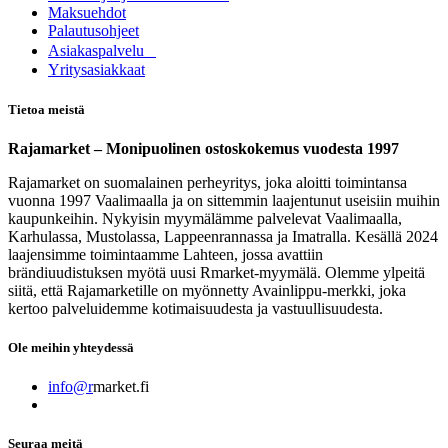
Maksuehdot
Palautusohjeet
Asia​k​aspalvelu
​Yritysasiakkaat
Tietoa meistä
Rajamarket – Monipuolinen ostoskokemus vuodesta 1997
Rajamarket on suomalainen perheyritys, joka aloitti toimintansa
vuonna 1997 Vaalimaalla ja on sittemmin laajentunut useisiin muihin
kaupunkeihin. Nykyisin myymälämme palvelevat Vaalimaalla,
Karhulassa, Mustolassa, Lappeenrannassa ja Imatralla. Kesällä 2024
laajensimme toimintaamme Lahteen, jossa avattiin
brändiuudistuksen myötä uusi Rmarket-myymälä. Olemme ylpeitä
siitä, että Rajamarketille on myönnetty Avainlippu-merkki, joka
kertoo palveluidemme kotimaisuudesta ja vastuullisuudesta.
Ole meihin yhteydessä
info@r
market.fi
Seuraa meitä