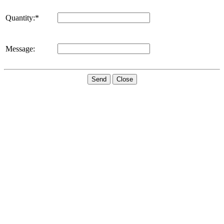
Quantity:*
Message:
Send
Close