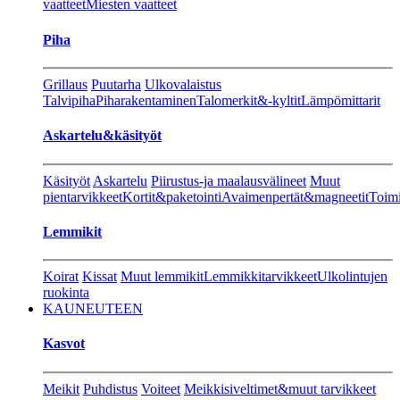
vaatteet
Miesten vaatteet
Piha
Grillaus
Puutarha
Ulkovalaistus
Talvipiha
Piharakentaminen
Talomerkit&-kyltit
Lämpömittarit
Askartelu&käsityöt
Käsityöt
Askartelu
Piirustus-ja maalausvälineet
Muut
pientarvikkeet
Kortit&paketointi
Avaimenpertät&magneetit
Toimi
Lemmikit
Koirat
Kissat
Muut lemmikit
Lemmikkitarvikkeet
Ulkolintujen
ruokinta
KAUNEUTEEN
Kasvot
Meikit
Puhdistus
Voiteet
Meikkisiveltimet&muut tarvikkeet