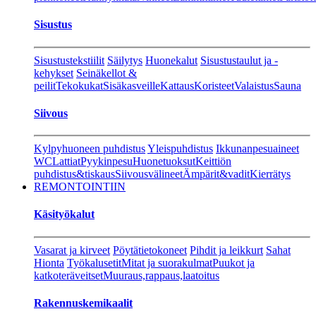
Sisustus
Sisustustekstiilit
Säilytys
Huonekalut
Sisustustaulut ja -
kehykset
Seinäkellot &
peilit
Tekokukat
Sisäkasveille
Kattaus
Koristeet
Valaistus
Sauna
Siivous
Kylpyhuoneen puhdistus
Yleispuhdistus
Ikkunanpesuaineet
WC
Lattiat
Pyykinpesu
Huonetuoksut
Keittiön
puhdistus&tiskaus
Siivousvälineet
Ämpärit&vadit
Kierrätys
REMONTOINTIIN
Käsityökalut
Vasarat ja kirveet
Pöytätietokoneet
Pihdit ja leikkurt
Sahat
Hionta
Työkalusetit
Mitat ja suorakulmat
Puukot ja
katkoteräveitset
Muuraus,rappaus,laatoitus
Rakennuskemikaalit