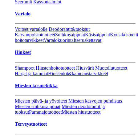
Seerumit
Kasvonaamiot
Vartalo
Voiteet vartalolle
Deodorantit&tuoksut
Karvanpoistotuotteet
Suihkusaippuat
Käsisaippuat
Kynsikosmeti
hoitotarvikkeet
Vartalokuorinta
Itseruskettavat
Hiukset
Shampoot
Hiustenhoitotuotteet
Hiusvärit
Muotoilutuotteet
Harjat ja kammat
Hiuslenkit&kampaustarvikkeet
Miesten kosmetiikka
Miesten päivä- ja yövoiteet
Miesten kasvojen puhdistus
Miesten suihkusaippuat
Miesten deodorantit ja
tuoksut
Parranajotuotteet
Miesten hiustuotteet
Terveystuotteet