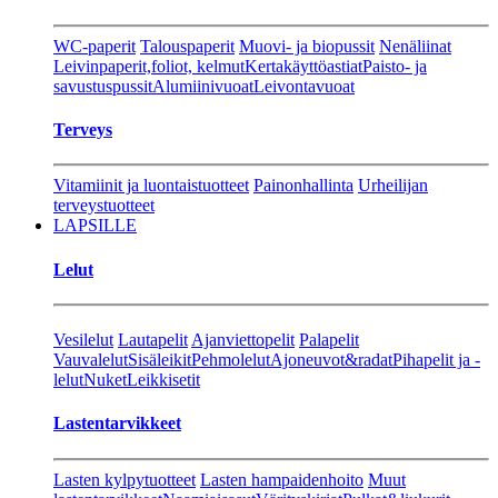
WC-paperit
Talouspaperit
Muovi- ja biopussit
Nenäliinat
Leivinpaperit,foliot, kelmut
Kertakäyttöastiat
Paisto- ja
savustuspussit
Alumiinivuoat
Leivontavuoat
Terveys
Vitamiinit ja luontaistuotteet
Painonhallinta
Urheilijan
terveystuotteet
LAPSILLE
Lelut
Vesilelut
Lautapelit
Ajanviettopelit
Palapelit
Vauvalelut
Sisäleikit
Pehmolelut
Ajoneuvot&radat
Pihapelit ja -
lelut
Nuket
Leikkisetit
Lastentarvikkeet
Lasten kylpytuotteet
Lasten hampaidenhoito
Muut