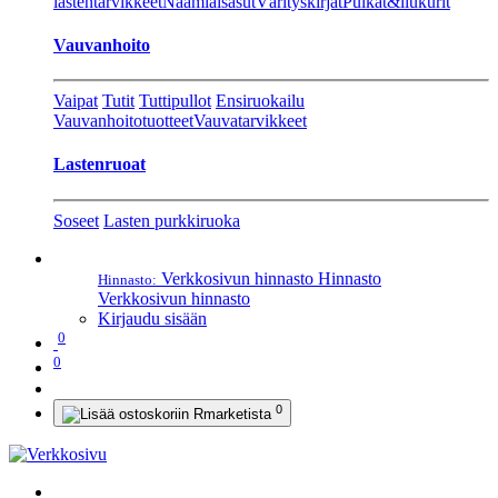
lastentarvikkeet
Naamiaisasut
Värityskirjat
Pulkat&liukurit
Vauvanhoito
Vaipat
Tutit
Tuttipullot
Ensiruokailu
Vauvanhoitotuotteet
Vauvatarvikkeet
Lastenruoat
Soseet
Lasten purkkiruoka
Verkkosivun hinnasto
Hinnasto
Hinnasto:
Verkkosivun hinnasto
Kirjaudu sisään
0
0
0