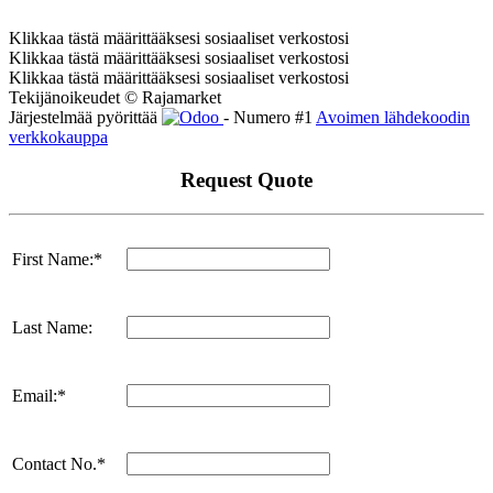
Klikkaa tästä määrittääksesi sosiaaliset verkostosi
Klikkaa tästä määrittääksesi sosiaaliset verkostosi
Klikkaa tästä määrittääksesi sosiaaliset verkostosi
Tekijänoikeudet © Rajamarket
Järjestelmää pyörittää
- Numero #1
Avoimen lähdekoodin
verkkokauppa
Request Quote
First Name:*
Last Name:
Email:*
Contact No.*