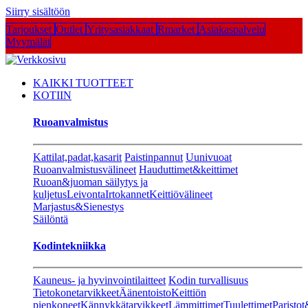
Siirry sisältöön
Tarjoukset
Outlet
Yritysasiakkaat
Rmarket
Asiakaspalvelu
Myymälät
KAIKKI TUOTTEET
KOTIIN
Ruoanvalmistus
Kattilat,padat,kasarit
Paistinpannut
Uunivuoat
Ruoanvalmistusvälineet
Hauduttimet&keittimet
Ruoan&juoman säilytys ja
kuljetus
Leivonta
Irtokannet
Keittiövälineet
Marjastus&Sienestys
Säilöntä
Kodintekniikka
Kauneus- ja hyvinvointilaitteet
Kodin turvallisuus
Tietokonetarvikkeet
Äänentoisto
Keittiön
pienkoneet
Kännykkätarvikkeet
Lämmittimet
Tuulettimet
Paristot